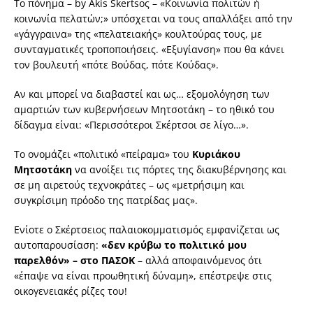
Το πόνημα – by Akis Skertsoς – «Κοινωνία πολιτών ή
κοινωνία πελατών;» υπόσχεται να τους απαλλάξει από την
«γάγγραινα» της «πελατειακής» κουλτούρας τους, με
συνταγματικές τροποποιήσεις. «Εξυγίανση» που θα κάνει
τον βουλευτή «πότε Βούδας, πότε Κούδας».
Αν και μπορεί να διαβαστεί και ως… εξομολόγηση των
αμαρτιών των κυβερνήσεων Μητσοτάκη – το ηθικό του
δίδαγμα είναι: «Περισσότεροι Σκέρτσοι σε λίγο…».
Το ονομάζει «πολιτικό «πείραμα» του
Κυριάκου
Μητσοτάκη
να ανοίξει τις πόρτες της διακυβέρνησης και
σε μη αιρετούς τεχνοκράτες – ως «μετρήσιμη και
συγκρίσιμη πρόοδο της πατρίδας μας».
Ενίοτε ο Σκέρτσειος παλαιοκομματισμός εμφανίζεται ως
αυτοπαρουσίαση:
«δεν κρύβω το πολιτικό μου
παρελθόν» – στο ΠΑΣΟΚ
– αλλά αποφαινόμενος ότι
«έπαψε να είναι προωθητική δύναμη», επέστρεψε στις
οικογενειακές ρίζες του!