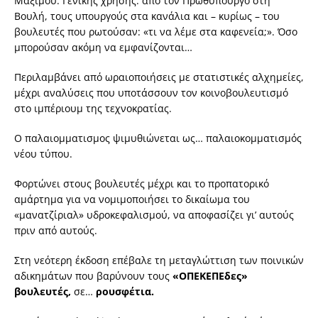
Μάξιμου. Γενικής χρήσης: από τον Πρωθυπουργό στη
Βουλή, τους υπουργούς στα κανάλια και – κυρίως – του
βουλευτές που ρωτούσαν: «τι να λέμε στα καφενεία;». Όσο
μπορούσαν ακόμη να εμφανίζονται…
Περιλαμβάνει από ωραιοποιήσεις με στατιστικές αλχημείες,
μέχρι αναλύσεις που υποτάσσουν τον κοινοβουλευτισμό
στο ιμπέριουμ της τεχνοκρατίας.
Ο παλαιομματισμος ψιμυθιώνεται ως… παλαιοκομματισμός
νέου τύπου.
Φορτώνει στους βουλευτές μέχρι και το προπατορικό
αμάρτημα για να νομιμοποιήσει το δικαίωμα του
«μανατζίριαλ» υδροκεφαλισμού, να αποφασίζει γι’ αυτούς
πριν από αυτούς.
Στη νεότερη έκδοση επέβαλε τη μεταγλώττιση των ποινικών
αδικημάτων που βαρύνουν τους
«ΟΠΕΚΕΠΕδες»
βουλευτές,
σε…
ρουσφέτια.