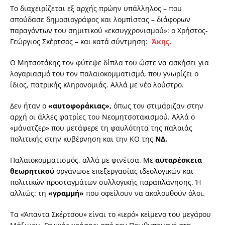
Το διαχειρίζεται εξ αρχής πρώην υπάλληλος – που
σπούδασε δημοσιογράφος και λομπίστας – διάφορων
παραγόντων του σημιτικού «εκσυγχρονισμού»: ο Χρήστος-
Γεώργιος Σκέρτσος – και κατά σύντμηση:
Άκης.
Ο Μητσοτάκης τον φύτεψε δίπλα του ώστε να ασκήσει για
λογαριασμό του τον παλαιοκομματισμό, που γνωρίζει ο
ίδιος, πατρικής κληρονομιάς. Αλλά με νέο λούστρο.
Δεν ήταν ο
«αυτοφοράκιας»,
όπως τον στιμάριζαν στην
αρχή οι άλλες φατρίες του Νεομητσοτακισμού. Αλλά ο
«μάνατζερ» που μετάφερε τη φαυλότητα της παλαιάς
πολιτικής στην κυβέρνηση και την ΚΟ της
ΝΔ.
Παλαιοκομματισμός, αλλά με φινέτσα. Με
αυταρέσκεια
θεωρητικού
οργάνωσε επεξεργασίας ιδεολογικών και
πολιτικών προσταγμάτων συλλογικής παραπλάνησης. Ή
αλλιώς: τη
«γραμμή»
που οφείλουν να ακολουθούν όλοι.
Τα «Άπαντα Σκέρτσου» είναι το «ιερό» κείμενο του μεγάρου