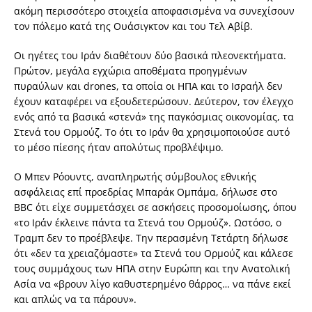
ακόμη περισσότερο στοιχεία αποφασισμένα να συνεχίσουν
τον πόλεμο κατά της Ουάσιγκτον και του Τελ Αβίβ.
Οι ηγέτες του Ιράν διαθέτουν δύο βασικά πλεονεκτήματα.
Πρώτον, μεγάλα εγχώρια αποθέματα προηγμένων
πυραύλων και drones, τα οποία οι ΗΠΑ και το Ισραήλ δεν
έχουν καταφέρει να εξουδετερώσουν. Δεύτερον, τον έλεγχο
ενός από τα βασικά «στενά» της παγκόσμιας οικονομίας, τα
Στενά του Ορμούζ. Το ότι το Ιράν θα χρησιμοποιούσε αυτό
το μέσο πίεσης ήταν απολύτως προβλέψιμο.
Ο Μπεν Ρόουντς, αναπληρωτής σύμβουλος εθνικής
ασφάλειας επί προεδρίας Μπαράκ Ομπάμα, δήλωσε στο
BBC ότι είχε συμμετάσχει σε ασκήσεις προσομοίωσης, όπου
«το Ιράν έκλεινε πάντα τα Στενά του Ορμούζ». Ωστόσο, ο
Τραμπ δεν το προέβλεψε. Την περασμένη Τετάρτη δήλωσε
ότι «δεν τα χρειαζόμαστε» τα Στενά του Ορμούζ και κάλεσε
τους συμμάχους των ΗΠΑ στην Ευρώπη και την Ανατολική
Ασία να «βρουν λίγο καθυστερημένο θάρρος… να πάνε εκεί
και απλώς να τα πάρουν».