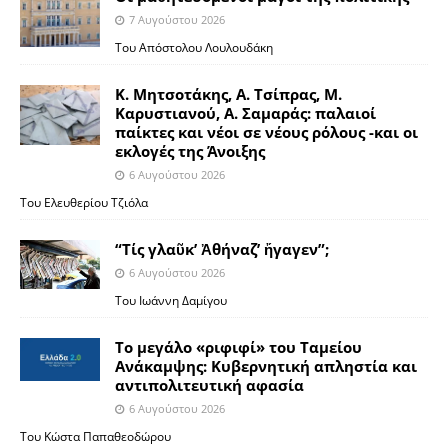
7 Αυγούστου 2026
Του Απόστολου Λουλουδάκη
Κ. Μητσοτάκης, Α. Τσίπρας, Μ.
Καρυστιανού, Α. Σαμαράς: παλαιοί
παίκτες και νέοι σε νέους ρόλους -και οι
εκλογές της Άνοιξης
6 Αυγούστου 2026
Του Ελευθερίου Τζιόλα
“Τίς γλαῦκ’ Ἀθήναζ’ ἤγαγεν”;
6 Αυγούστου 2026
Του Ιωάννη Δαμίγου
Το μεγάλο «ριφιφί» του Ταμείου
Ανάκαμψης: Κυβερνητική απληστία και
αντιπολιτευτική αφασία
6 Αυγούστου 2026
Του Κώστα Παπαθεοδώρου