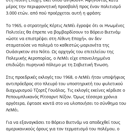
μέρος την περιφρονητική προσβολή προς έναν πολιτισμό
3.000 ετών, από πού προέρχεται αυτή η φράση;
Το 1965, ο στρατηγός Κέρτις ΛεΜέι έγραψε ότι οι Ηνωμένες
Πολιτείες θα έπρεπε να βομβαρδίσουν το Βόρειο Βιετνάμ
«ώστε να επιστρέψει στη Λίθινη Εποχή», αν δεν
σταματούσε να πολεμά το καθεστώς-μαριονέτα της
Ουάσιγκτον στο Νότο. Ως αρχηγός του επιτελείου της
Πολεμικής Αεροπορίας, ο ΛεΜέι είχε επανειλημμένα
επιδιώξει πυρηνικό πόλεμο με τη Σοβιετική Ένωση.
Στις προεδρικές εκλογές του 1968, ο ΛεΜέι ήταν υποψήφιος
αντιπρόεδρος στο πλευρό του υποστηρικτή του φυλετικού
διαχωρισμού Τζορτζ Γουάλας. Τις εκλογές εκείνες κέρδισε ο
Ρεπουμπλικανός Ρίτσαρντ Νίξον. Όμως τέσσερα χρόνια
αργότερα, έφτασε κοντά στο να υλοποιήσει το σύνθημα του
ΛεΜέι.
Για να εξαναγκάσει το Βόρειο Βιετνάμ να αποδεχθεί τους
αμερικανικούς όρους για τον τερματισμό του πολέμου, ο