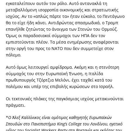
εγκαταλείπουν αυτόν τον ρόλο. Αυτό αντανακλά τη
μεταβαλλόμενη ισορροπία οικονομικής και στρατιωτικής
ισχύος. Αν το «απλώς πάρτε τα» ήταν εύκολο, το Πεντάγωνο
θα το είχε ήδη κάνει. Αντιδρώντας σπασμωδικά, ο Τραμπ
επανήλθε ζητώντας το άνοιγμα των Στενών του Ορμούζ.
Όμως οι παραδοσιακοί σύμμαχοι των ΗΠΑ δεν τον
εμπιστεύονται πλέον. Τα μέσα ενημέρωσης αναφέρονται
στην οργή του προς το ΝΑΤΟ που δεν συμμετείχε στον
πόλεμο.
Αυτό όμως λειτουργεί αμφίδρομα. Ακόμη και η στενότερη
σύμμαχός του στην Ευρωπαϊκή Ένωση, η Ιταλίδα
πρωθυπουργός Τζόρτζια Μελόνι, έχει ταχθεί κατά του
πολέμου και υπέρ της επιβολής κυρώσεων στο Ισραήλ.
Οι τεκτονικές πλάκες της παγκόσμιας ισχύος μετακινούνται
πράγματι.
*
Ο Άλεξ Καλλίνικος είναι ομότιμος καθηγητής Ευρωπαϊκών
Σπουδών στο Πανεπιστήμιο King’s College του Λονδίνου, ηγετικό
μέλος του Socialist Workers Party στη Βρετανία και εκδότης του