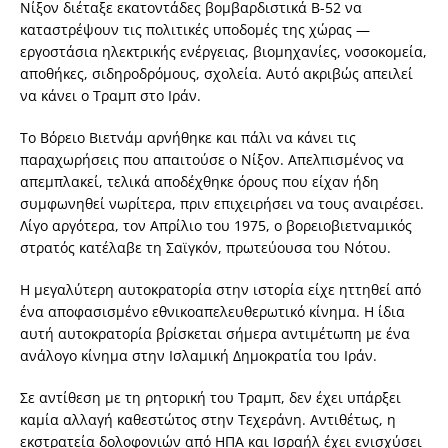
Νίξον διέταξε εκατοντάδες βομβαρδιστικά Β-52 να
καταστρέψουν τις πολιτικές υποδομές της χώρας —
εργοστάσια ηλεκτρικής ενέργειας, βιομηχανίες, νοσοκομεία,
αποθήκες, σιδηροδρόμους, σχολεία. Αυτό ακριβώς απειλεί
να κάνει ο Τραμπ στο Ιράν.
Το Βόρειο Βιετνάμ αρνήθηκε και πάλι να κάνει τις
παραχωρήσεις που απαιτούσε ο Νίξον. Απελπισμένος να
απεμπλακεί, τελικά αποδέχθηκε όρους που είχαν ήδη
συμφωνηθεί νωρίτερα, πριν επιχειρήσει να τους αναιρέσει.
Λίγο αργότερα, τον Απρίλιο του 1975, ο βορειοβιετναμικός
στρατός κατέλαβε τη Σαϊγκόν, πρωτεύουσα του Νότου.
Η μεγαλύτερη αυτοκρατορία στην ιστορία είχε ηττηθεί από
ένα αποφασισμένο εθνικοαπελευθερωτικό κίνημα. Η ίδια
αυτή αυτοκρατορία βρίσκεται σήμερα αντιμέτωπη με ένα
ανάλογο κίνημα στην Ισλαμική Δημοκρατία του Ιράν.
Σε αντίθεση με τη ρητορική του Τραμπ, δεν έχει υπάρξει
καμία αλλαγή καθεστώτος στην Τεχεράνη. Αντιθέτως, η
εκστρατεία δολοφονιών από ΗΠΑ και Ισραήλ έχει ενισχύσει