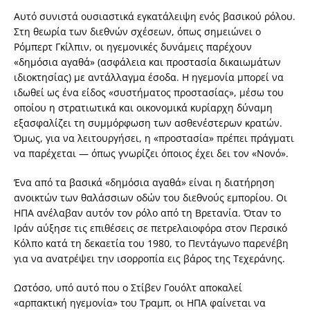
Αυτό συνιστά ουσιαστικά εγκατάλειψη ενός βασικού ρόλου.
Στη θεωρία των διεθνών σχέσεων, όπως σημειώνει ο
Ρόμπερτ Γκίλπιν, οι ηγεμονικές δυνάμεις παρέχουν
«δημόσια αγαθά» (ασφάλεια και προστασία δικαιωμάτων
ιδιοκτησίας) με αντάλλαγμα έσοδα. Η ηγεμονία μπορεί να
ιδωθεί ως ένα είδος «συστήματος προστασίας», μέσω του
οποίου η στρατιωτικά και οικονομικά κυρίαρχη δύναμη
εξασφαλίζει τη συμμόρφωση των ασθενέστερων κρατών.
Όμως, για να λειτουργήσει, η «προστασία» πρέπει πράγματι
να παρέχεται — όπως γνωρίζει όποιος έχει δει τον «Νονό».
Ένα από τα βασικά «δημόσια αγαθά» είναι η διατήρηση
ανοικτών των θαλάσσιων οδών του διεθνούς εμπορίου. Οι
ΗΠΑ ανέλαβαν αυτόν τον ρόλο από τη Βρετανία. Όταν το
Ιράν αύξησε τις επιθέσεις σε πετρελαιοφόρα στον Περσικό
Κόλπο κατά τη δεκαετία του 1980, το Πεντάγωνο παρενέβη
για να ανατρέψει την ισορροπία εις βάρος της Τεχεράνης.
Ωστόσο, υπό αυτό που ο Στίβεν Γουόλτ αποκαλεί
«αρπακτική ηγεμονία» του Τραμπ, οι ΗΠΑ φαίνεται να