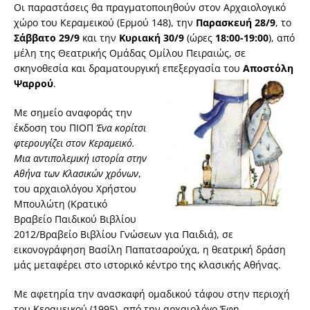
Οι παραστάσεις θα πραγματοποιηθούν στον Αρχαιολογικό
χώρο του Κεραμεικού (Ερμού 148), την
Παρασκευή 28/9
, το
Σάββατο 29/9
και την
Κυριακή 30/9
(ώρες
18:00-19:00
), από
μέλη της Θεατρικής Ομάδας Ομίλου Πειραιώς, σε
σκηνοθεσία και δραματουργική επεξεργασία του
Αποστόλη
Ψαρρού
.
Με σημείο αναφοράς την
έκδοση του ΠΙΟΠ
Ένα κορίτσι
φτερουγίζει στον Κεραμεικό.
Μια αντιπολεμική ιστορία στην
Αθήνα των Κλασικών χρόνων
,
του αρχαιολόγου Χρήστου
Μπουλώτη (Κρατικό
Βραβείο Παιδικού Βιβλίου
2012/Βραβείο Βιβλίου Γνώσεων για Παιδιά), σε
εικονογράφηση Βασίλη Παπατσαρούχα, η θεατρική δράση
μάς μεταφέρει στο ιστορικό κέντρο της κλασικής Αθήνας.
Με αφετηρία την ανασκαφή ομαδικού τάφου στην περιοχή
του Κεραμεικού (1995), από την αρχαιολόγο Έφη