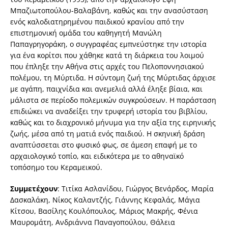
Μπαζιωτοπούλου-Βαλαβάνη, καθώς και την ανασύσταση
ενός καλοδιατηρημένου παιδικού κρανίου από την
επιστημονική ομάδα του καθηγητή Μανώλη
Παπαγρηγοράκη, ο συγγραφέας εμπνεύστηκε την ιστορία
για ένα κορίτσι που χάθηκε κατά τη διάρκεια του λοιμού
που έπληξε την Αθήνα στις αρχές του Πελοποννησιακού
πολέμου, τη Μύρτιδα. Η σύντομη ζωή της Μύρτιδας άρχισε
με αγάπη, παιχνίδια και ανεμελιά αλλά έληξε βίαια, και
μάλιστα σε περίοδο πολεμικών συγκρούσεων. Η παράσταση
επιδιώκει να αναδείξει την τρυφερή ιστορία του βιβλίου,
καθώς και το διαχρονικό μήνυμα για την αξία της ειρηνικής
ζωής, μέσα από τη ματιά ενός παιδιού. Η σκηνική δράση
αναπτύσσεται στο φυσικό φως, σε άμεση επαφή με το
αρχαιολογικό τοπίο, και ειδικότερα με το αθηναϊκό
τοπόσημο του Κεραμεικού.
Συμμετέχουν
: Τιτίκα Ασλανίδου, Γιώργος Βενάρδος, Μαρία
Δασκαλάκη, Νίκος Καλαντζής, Γιάννης Κεφαλάς, Μάγια
Κίτσου, Βασίλης Κουλόπουλος, Μάριος Μακρής, Φένια
Μαυρομάτη, Ανδριάννα Παναγοπούλου, Θάλεια