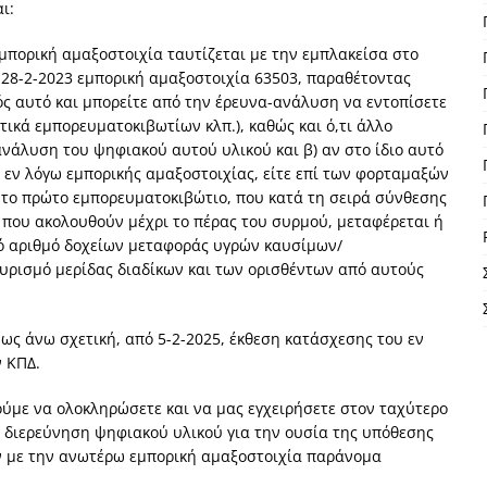
ι:
εμπορική αμαξοστοιχία ταυτίζεται με την εμπλακείσα στο
28-2-2023 εμπορική αμαξοστοιχία 63503, παραθέτοντας
ός αυτό και μπορείτε από την έρευνα-ανάλυση να εντοπίσετε
ιτικά εμπορευματοκιβωτίων κλπ.), καθώς και ό,τι άλλο
ανάλυση του ψηφιακού αυτού υλικού και β) αν στο ίδιο αυτό
 εν λόγω εμπορικής αμαξοστοιχίας, είτε επί των φορταμαξών
 το πρώτο εμπορευματοκιβώτιο, που κατά τη σειρά σύνθεσης
 που ακολουθούν μέχρι το πέρας του συρμού, μεταφέρεται ή
ανό αριθμό δοχείων μεταφοράς υγρών καυσίμων/
υρισμό μερίδας διαδίκων και των ορισθέντων από αυτούς
ς άνω σχετική, από 5-2-2025, έκθεση κατάσχεσης του εν
 ΚΠΔ.
ύμε να ολοκληρώσετε και να μας εγχειρήσετε στον ταχύτερο
ό διερεύνηση ψηφιακού υλικού για την ουσία της υπόθεσης
ταν με την ανωτέρω εμπορική αμαξοστοιχία παράνομα