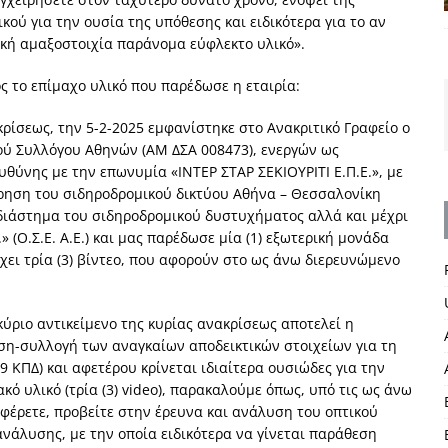
ού για την ουσία της υπόθεσης και ειδικότερα για το αν
ική αμαξοστοιχία παράνομα εύφλεκτο υλικό».
ς το επίμαχο υλικό που παρέδωσε η εταιρία:
ρίσεως, την 5-2-2025 εμφανίστηκε στο Ανακριτικό Γραφείο ο
κού Συλλόγου Αθηνών (ΑΜ ΔΣΑ 008473), ενεργών ως
υθύνης με την επωνυμία «ΙΝΤΕΡ ΣΤΑΡ ΣΕΚΙΟΥΡΙΤΙ Ε.Π.Ε.», με
ήρηση του σιδηροδρομικού δικτύου Αθήνα – Θεσσαλονίκη
 διάστημα του σιδηροδρομικού δυστυχήματος αλλά και μέχρι
(Ο.Σ.Ε. Α.Ε.) και μας παρέδωσε μία (1) εξωτερική μονάδα
έχει τρία (3) βίντεο, που αφορούν στο ως άνω διερευνώμενο
κύριο αντικείμενο της κυρίας ανακρίσεως αποτελεί η
η-συλλογή των αναγκαίων αποδεικτικών στοιχείων για τη
ΚΠΔ) και αφετέρου κρίνεται ιδιαίτερα ουσιώδες για την
κό υλικό (τρία (3) video), παρακαλούμε όπως, υπό τις ως άνω
υ φέρετε, προβείτε στην έρευνα και ανάλυση του οπτικού
νάλυσης, με την οποία ειδικότερα να γίνεται παράθεση