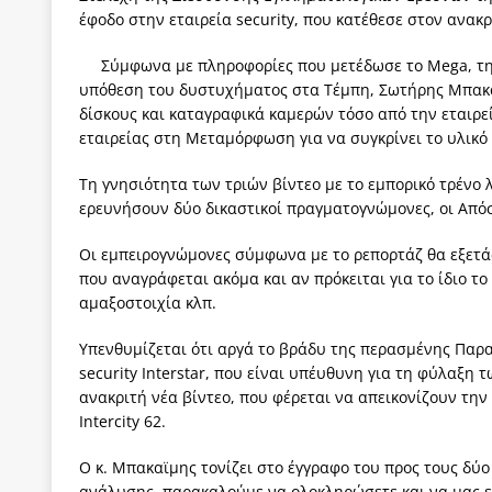
έφοδο στην εταιρεία security, που κατέθεσε στον ανακ
[ 3 Αυγούστου 2026 ]
ΠΑΣΟΚ ή ΕΛ.ΑΣ.; Γιατί η μά
των δύο κομμάτων και όχι Ανδρουλάκη -Τσίπρα.
Σύμφωνα με πληροφορίες που μετέδωσε το Mega, την
υπόθεση του δυστυχήματος στα Τέμπη, Σωτήρης Μπακα
[ 3 Αυγούστου 2026 ]
Η τραγωδία της δημοκρατική
δίσκους και καταγραφικά καμερών τόσο από την εταιρ
μπορούν να φέρουν την αλλαγή
ΠΡΟΕΚΤΑΣΕΙΣ
εταιρείας στη Μεταμόρφωση για να συγκρίνει το υλικό
[ 3 Αυγούστου 2026 ]
Γιατί λιγοστεύουν «τα χρόνι
Τη γνησιότητα των τριών βίντεο με το εμπορικό τρένο
ερευνήσουν δύο δικαστικοί πραγματογνώμονες, οι Από
εμβληματικό «Πολίτη Κέιν»
ΠΑΡΕΜΒΑΣΕΙΣ
[ 3 Αυγούστου 2026 ]
Το Νομικό DNA του Υπερταμ
Οι εμπειρογνώμονες σύμφωνα με το ρεπορτάζ θα εξετάσ
που αναγράφεται ακόμα και αν πρόκειται για το ίδιο το 
[ 3 Αυγούστου 2026 ]
Το γάλλιο και η γεωπολιτική
αμαξοστοιχία κλπ.
Υπενθυμίζεται ότι αργά το βράδυ της περασμένης Παρα
security Interstar, που είναι υπέυθυνη για τη φύλαξη
ανακριτή νέα βίντεο, που φέρεται να απεικονίζουν την
Intercity 62.
Ο κ. Μπακαϊμης τονίζει στο έγγραφο του προς τους δύ
ανάλυσης, παρακαλούμε να ολοκληρώσετε και να μας ε