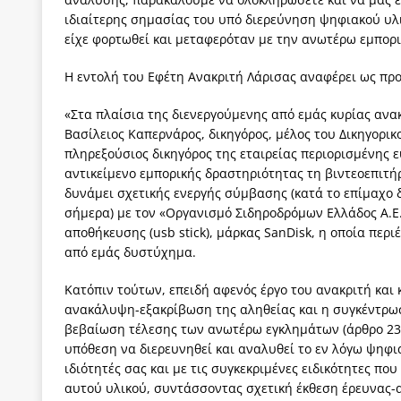
ιδιαίτερης σημασίας του υπό διερεύνηση ψηφιακού υλικ
είχε φορτωθεί και μεταφερόταν με την ανωτέρω εμπορ
Η εντολή του Εφέτη Ανακριτή Λάρισας αναφέρει ως προ
«Στα πλαίσια της διενεργούμενης από εμάς κυρίας ανακ
Βασίλειος Καπερνάρος, δικηγόρος, μέλος του Δικηγορι
πληρεξούσιος δικηγόρος της εταιρείας περιορισμένης ε
αντικείμενο εμπορικής δραστηριότητας τη βιντεοεπιτ
δυνάμει σχετικής ενεργής σύμβασης (κατά το επίμαχο
σήμερα) με τον «Οργανισμό Σιδηροδρόμων Ελλάδος Α.Ε.» 
αποθήκευσης (usb stick), μάρκας SanDisk, η οποία περι
από εμάς δυστύχημα.
Κατόπιν τούτων, επειδή αφενός έργο του ανακριτή και 
ανακάλυψη-εξακρίβωση της αληθείας και η συγκέντρωσ
βεβαίωση τέλεσης των ανωτέρω εγκλημάτων (άρθρο 239 
υπόθεση να διερευνηθεί και αναλυθεί το εν λόγω ψηφια
ιδιότητές σας και με τις συγκεκριμένες ειδικότητες πο
αυτού υλικού, συντάσσοντας σχετική έκθεση έρευνας-α