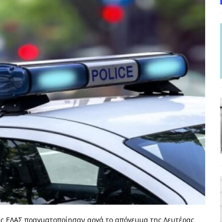
ΡΟΣΩΠΟΓΡΑΦΙΕΣ
γησίες
ΠΡΟΒΟΛΕΣ
νερό
ΑΝΑΓΝΩΣΕΙΣ
: από τον Αντιδιαφωτισμό στον ψηφιακό Κοινωνικό Δαρβινισμό
δημοσιογραφία βάζει τα χέρια της και βγάζει τα μάτια της
ΑΠΟΨΕΙΣ
εργασίας ΗΠΑ-Σαουδικής Αραβίας
ΑΠΟΨΕΙΣ
και το Σχέδιο Άτσεσον
ΑΠΟΨΕΙΣ
ΑΠΟΨΕΙΣ
ίτευση
ΠΡΟΒΟΛΕΣ
η Αυγούστου: Πώς ένας αποτυχημένος κοινοβουλευτικός έγινε
ίται και δεν εκβιάζεται
ΠΑΡΕΜΒΑΣΕΙΣ
ης ΕΛΑΣ πραγματοποίησαν αργά το απόγευμα της Δευτέρας