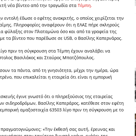
ριτή νέα βίντεο από την τραγωδία στα
Τέμπη.
χη της δεύτερης θέσης είναι (πολύ) ανοιχτή ακόμη. Προς αναμέτρηση
ΑΠΟΨΕΙΣ
 εντολή έδωσε ο εφέτης ανακριτής, ο οποίος χειρίζεται την
ΐμης. Πληροφορίες αναφέρουν ότι η ΕΛΑΣ πήρε σκληρούς
ς παράταξης: Ο λαός θέλει, αλλά τα κόμματα της αντιπολίτευσης δεν
εία φύλαξης στον Πλαταμώνα όσο και από τα γραφεία της
 με τα βίντεο που παρέδωσε σε USB, ο Βασίλης Καπερνάρος.
α της αθωότητας;» Το «αίνιγμα»και η «λύση» του μέσα από τον
 λίγο πριν τη σύγκρουση στα Τέμπη έχουν αναλάβει να
στολος Βασιλάκος και Σταύρος Μπατζόπουλος.
είου και οι Ρήτρες του ESM
ΑΠΟΨΕΙΣ
ουν τα πάντα, από τη γνησιότητα, μέχρι την ημέρα, ώρα
τρένο, που επικαλείται η εταιρεία ότι είναι η εμπορική
 ισχύς για την Ελλάδα
ΑΠΟΨΕΙΣ
σκευής έγινε γνωστό ότι ο πληρεξούσιος της εταιρείας
 των σιδηροδρόμων, Βασίλης Καπεράρος, κατέθεσε στον εφέτη
 εμπορική αμαξοστοιχία 63503 λίγο πριν τη σύγκρουση με το
ο πραγματογνώμονες: «Την έκθεσή σας αυτή, έρευνας και
γχειρήσετε στον ταχύτερο δυνατό χρόνο, ενόψει της