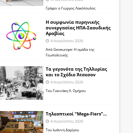
Γράφει ο Γιώργος Λακόπουλος
Η συμφωνία πυρηνικής
συνεργασίας ΗΠΑ-Σαουδικής
Αραβίας
4 Αυγούστου 2026
Από Geoeurope: H ομάδα της
Γεωπολιτικής
Τα γεγονότα της Τηλλυρίας
και το Σχέδιο Άτσεσον
4 Αυγούστου 2026
Toυ Γιαννάκη Λ. Ομήρου
Tηλεοπτικοί “Mega-Fiers”…
4 Αυγούστου 2026
Toυ Ιωάννη Δαμίγου