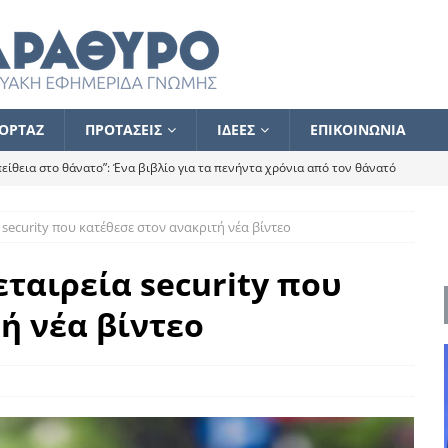
ΟΡΤΑΖ
ΠΡΟΤΑΣΕΙΣ
ΙΔΕΕΣ
ΕΠΙΚΟΙΝΩΝΙΑ
ίθεια στο θάνατο”: Ένα βιβλίο για τα πενήντα χρόνια από τον θάνατό
 security που κατέθεσε στον ανακριτή νέα βίντεο
α το ποιος κοροϊδεύει ποιον Αλέξη
ΑΝΑΓΝΩΣΕΙΣ
 ισχυρίστηκα ότι δεν υπάρχει παρακολούθηση και κέντρο το οποίο
εταιρεία security που
ή νέα βίντεο
τεί θερμά όσους σπεύδουν να το ενισχύσουν – Συνεχίζουμε
FLASH
ίας θα κινηθεί στην αντίθετη κατεύθυνση
ΑΝΑΓΝΩΣΕΙΣ
ΠΡΟΣΩΠΟΓΡΑΦΙΕΣ
ίλημμα των εκλογών
ΑΝΑΓΝΩΣΕΙΣ