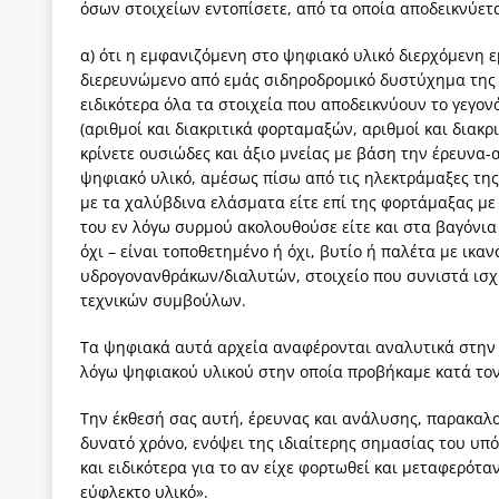
όσων στοιχείων εντοπίσετε, από τα οποία αποδεικνύετα
α) ότι η εμφανιζόμενη στο ψηφιακό υλικό διερχόμενη 
διερευνώμενο από εμάς σιδηροδρομικό δυστύχημα της 
ειδικότερα όλα τα στοιχεία που αποδεικνύουν το γεγον
(αριθμοί και διακριτικά φορταμαξών, αριθμοί και διακρ
κρίνετε ουσιώδες και άξιο μνείας με βάση την έρευνα-
ψηφιακό υλικό, αμέσως πίσω από τις ηλεκτράμαξες της
με τα χαλύβδινα ελάσματα είτε επί της φορτάμαξας με
του εν λόγω συρμού ακολουθούσε είτε και στα βαγόνια
όχι – είναι τοποθετημένο ή όχι, βυτίο ή παλέτα με ικ
υδρογονανθράκων/διαλυτών, στοιχείο που συνιστά ισχ
τεχνικών συμβούλων.
Τα ψηφιακά αυτά αρχεία αναφέρονται αναλυτικά στην ω
λόγω ψηφιακού υλικού στην οποία προβήκαμε κατά τον
Την έκθεσή σας αυτή, έρευνας και ανάλυσης, παρακαλο
δυνατό χρόνο, ενόψει της ιδιαίτερης σημασίας του υπ
και ειδικότερα για το αν είχε φορτωθεί και μεταφερό
εύφλεκτο υλικό».