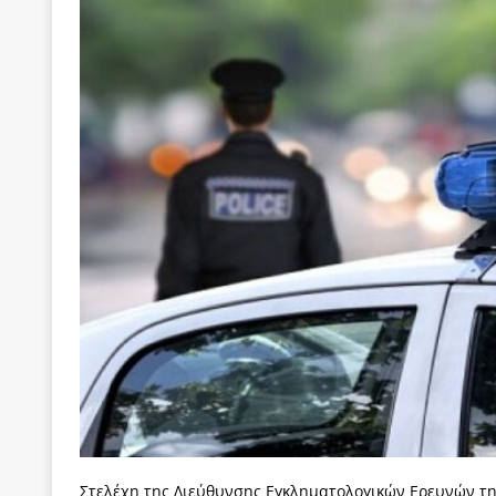
[ 22 Μαΐου 2020 ]
Μακάριος Λαζαρίδης: Έργο!
Π
[ 5 Αυγούστου 2026 ]
Κυριάκος Μητσοτάκης: Αναλ
[ 4 Αυγούστου 2026 ]
Θα ανήκεις όπου ανήκει το 
[ 4 Αυγούστου 2026 ]
Η γενεαλογία του φασισμού
ΠΑΡΕΜΒΑΣΕΙΣ
[ 4 Αυγούστου 2026 ]
Εφημερίδα «Εστία»: Όταν η 
[ 4 Αυγούστου 2026 ]
Η συμφωνία πυρηνικής συν
[ 4 Αυγούστου 2026 ]
Τα γεγονότα της Τηλλυρίας 
[ 4 Αυγούστου 2026 ]
Tηλεοπτικοί “Mega-Fiers”…
[ 4 Αυγούστου 2026 ]
Κώστας Τσουκαλάς: Αντιπολ
[ 4 Αυγούστου 2026 ]
Ο Ιωάννης Μεταξάς και η 4
δικτάτορας
ΕΠΙΛΟΓΕΣ
[ 3 Αυγούστου 2026 ]
Η ελευθεροτυπία δεν απειλε
Στελέχη της Διεύθυνσης Εγκληματολογικών Ερευνών τ