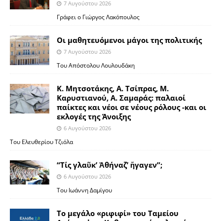
7 Αυγούστου 2026
Γράφει ο Γιώργος Λακόπουλος
Οι μαθητευόμενοι μάγοι της πολιτικής
7 Αυγούστου 2026
Του Απόστολου Λουλουδάκη
Κ. Μητσοτάκης, Α. Τσίπρας, Μ.
Καρυστιανού, Α. Σαμαράς: παλαιοί
παίκτες και νέοι σε νέους ρόλους -και οι
εκλογές της Άνοιξης
6 Αυγούστου 2026
Του Ελευθερίου Τζιόλα
“Τίς γλαῦκ’ Ἀθήναζ’ ἤγαγεν”;
6 Αυγούστου 2026
Του Ιωάννη Δαμίγου
Το μεγάλο «ριφιφί» του Ταμείου