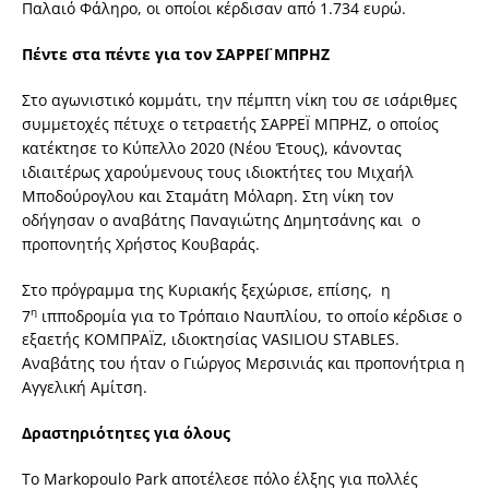
Παλαιό Φάληρο, οι οποίοι κέρδισαν από 1.734 ευρώ.
Πέντε στα πέντε για τον ΣΑΡΡΕΪ ΜΠΡΗΖ
Στο αγωνιστικό κομμάτι, την πέμπτη νίκη του σε ισάριθμες
συμμετοχές πέτυχε ο τετραετής ΣΑΡΡΕΪ ΜΠΡΗΖ, ο οποίος
κατέκτησε το Κύπελλο 2020 (Νέου Έτους), κάνοντας
ιδιαιτέρως χαρούμενους τους ιδιοκτήτες του Μιχαήλ
Μποδούρογλου και Σταμάτη Μόλαρη. Στη νίκη τον
οδήγησαν ο αναβάτης Παναγιώτης Δημητσάνης και ο
προπονητής Χρήστος Κουβαράς.
Στο πρόγραμμα της Κυριακής ξεχώρισε, επίσης, η
η
7
ιπποδρομία για το Τρόπαιο Ναυπλίου, το οποίο κέρδισε ο
εξαετής ΚΟΜΠΡΑΪΖ, ιδιοκτησίας VASILIOU STABLES.
Αναβάτης του ήταν ο Γιώργος Μερσινιάς και προπονήτρια η
Αγγελική Αμίτση.
Δραστηριότητες για όλους
Το Markopoulo Park αποτέλεσε πόλο έλξης για πολλές