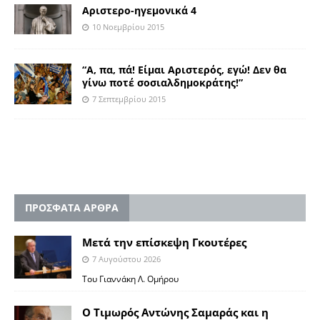
Αριστερο-ηγεμονικά 4
10 Νοεμβρίου 2015
“Α, πα, πά! Είμαι Αριστερός, εγώ! Δεν θα
γίνω ποτέ σοσιαλδημοκράτης!”
7 Σεπτεμβρίου 2015
ΠΡΟΣΦΑΤΑ ΑΡΘΡΑ
Μετά την επίσκεψη Γκουτέρες
7 Αυγούστου 2026
Του Γιαννάκη Λ. Ομήρου
Ο Τιμωρός Αντώνης Σαμαράς και η