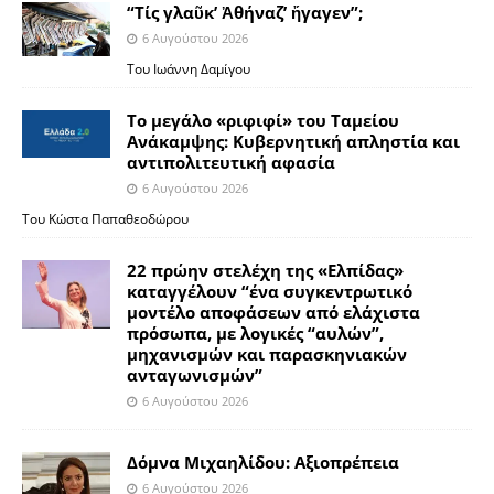
“Τίς γλαῦκ’ Ἀθήναζ’ ἤγαγεν”;
6 Αυγούστου 2026
Του Ιωάννη Δαμίγου
Το μεγάλο «ριφιφί» του Ταμείου
Ανάκαμψης: Κυβερνητική απληστία και
αντιπολιτευτική αφασία
6 Αυγούστου 2026
Του Κώστα Παπαθεοδώρου
22 πρώην στελέχη της «Ελπίδας»
καταγγέλουν “ένα συγκεντρωτικό
μοντέλο αποφάσεων από ελάχιστα
πρόσωπα, με λογικές “αυλών”,
μηχανισμών και παρασκηνιακών
ανταγωνισμών”
6 Αυγούστου 2026
Δόμνα Μιχαηλίδου: Αξιοπρέπεια
6 Αυγούστου 2026