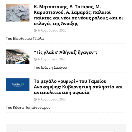
Κ. Μητσοτάκης, Α. Τσίπρας, Μ.
Καρυστιανού, Α. Σαμαράς: παλαιοί
παίκτες και νέοι σε νέους ρόλους -και οι
εκλογές της Άνοιξης
6 Αυγούστου 2026
Του Ελευθερίου Τζιόλα
“Τίς γλαῦκ’ Ἀθήναζ’ ἤγαγεν”;
6 Αυγούστου 2026
Του Ιωάννη Δαμίγου
Το μεγάλο «ριφιφί» του Ταμείου
Ανάκαμψης: Κυβερνητική απληστία και
αντιπολιτευτική αφασία
6 Αυγούστου 2026
Του Κώστα Παπαθεοδώρου