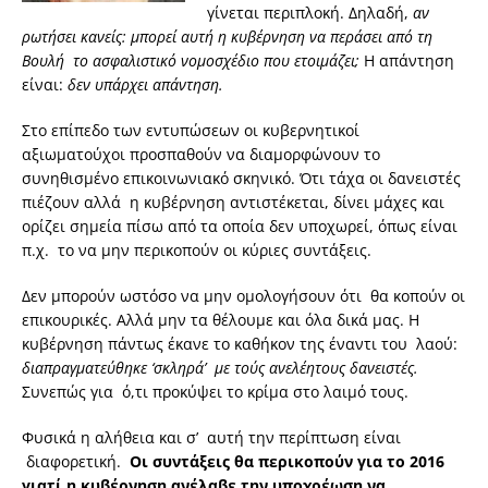
γίνεται περιπλοκή. Δηλαδή,
αν
ρωτήσει κανείς: μπορεί αυτή η κυβέρνηση να περάσει από τη
Βουλή το ασφαλιστικό νομοσχέδιο που ετοιμάζει;
Η απάντηση
είναι:
δεν υπάρχει απάντηση.
Στο επίπεδο των εντυπώσεων οι κυβερνητικοί
αξιωματούχοι προσπαθούν να διαμορφώνουν το
συνηθισμένο επικοινωνιακό σκηνικό. Ότι τάχα οι δανειστές
πιέζουν αλλά η κυβέρνηση αντιστέκεται, δίνει μάχες και
ορίζει σημεία πίσω από τα οποία δεν υποχωρεί, όπως είναι
π.χ. το να μην περικοπούν οι κύριες συντάξεις.
Δεν μπορούν ωστόσο να μην ομολογήσουν ότι θα κοπούν οι
επικουρικές. Αλλά μην τα θέλουμε και όλα δικά μας. Η
κυβέρνηση πάντως έκανε το καθήκον της έναντι του λαού:
διαπραγματεύθηκε ‘σκληρά’ με τούς ανελέητους δανειστές.
Συνεπώς για ό,τι προκύψει το κρίμα στο λαιμό τους.
Φυσικά η αλήθεια και σ’ αυτή την περίπτωση είναι
διαφορετική.
Οι συντάξεις θα περικοπούν για το 2016
γιατί η κυβέρνηση ανέλαβε την υποχρέωση να