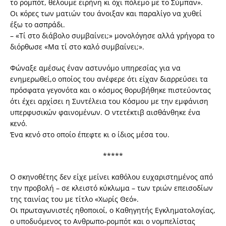
το ρομπότ, θέλουμε ειρήνη κι όχι πόλεμο με το Σύμπαν».
Οι κόρες των ματιών του άνοιξαν και παραλίγο να χυθεί
έξω το ασπράδι.
– «Τί στο διάβολο συμβαίνει;» μονολόγησε αλλά γρήγορα το
διόρθωσε «Μα τί στο καλό συμβαίνει;».
Φώναξε αμέσως έναν αστυνόμο υπηρεσίας για να
ενημερωθεί,ο οποίος του ανέφερε ότι είχαν διαρρεύσει τα
πρόσφατα γεγονότα και ο κόσμος θορυβήθηκε πιστεύοντας
ότι έχει αρχίσει η Συντέλεια του Κόσμου με την εμφάνιση
υπερφυσικών φαινομένων. Ο ντετέκτιβ αισθάνθηκε ένα
κενό.
Ένα κενό στο οποίο έπεφτε κι ο ίδιος μέσα του.
*****
Ο σκηνοθέτης δεν είχε μείνει καθόλου ευχαριστημένος από
την προβολή – σε κλειστό κύκλωμα – των τριών επεισοδίων
της ταινίας του με τίτλο «Χωρίς Θεό».
Οι πρωταγωνιστές ηθοποιοί, ο Καθηγητής Εγκληματολογίας,
ο υποδυόμενος το Ανθρωπο-ρομπότ και ο νομπελίστας