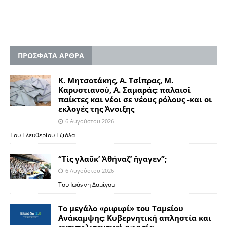
ΠΡΟΣΦΑΤΑ ΑΡΘΡΑ
Κ. Μητσοτάκης, Α. Τσίπρας, Μ.
Καρυστιανού, Α. Σαμαράς: παλαιοί
παίκτες και νέοι σε νέους ρόλους -και οι
εκλογές της Άνοιξης
6 Αυγούστου 2026
Του Ελευθερίου Τζιόλα
“Τίς γλαῦκ’ Ἀθήναζ’ ἤγαγεν”;
6 Αυγούστου 2026
Του Ιωάννη Δαμίγου
Το μεγάλο «ριφιφί» του Ταμείου
Ανάκαμψης: Κυβερνητική απληστία και