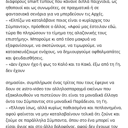
διάφορους smart τύπους που κάνανε διπλά παιχνίδια, ως
ηθοποιοί και ως συνωμότες, σε πραγματικά ή σε
φαντασιακά σενάρια για να μπερδεύουν τις Αρχές.
– «Ελπίζω να καταλάβανε ποιος είναι ο κυρίαρχος του
Σύμπαντος», πρόσθεσε ο άλλος. «Αφού μας έστειλαν εδώ,
τώρα θα πληρώσουν το τίμημα της αλαζονικής τους
επιστήμης». Μπορούμε κι από τόσο μακρυά να
εξαφανίσουμε, να σκοτώνουμε, να τιμωρούμε, να
κατασκευάζουμε ενόχους, να δημιουργούμε οφθαλμαπάτες
και ψευδαισθήσεις.
– «Δεν έχουν ήχο ή φως το Καλό και το Κακό, έξω από τη Γη,
δεν έχουν
σημασία», συμπλήρωσε ένας τρίτος που τους έφερνε να
δουν σε astro-video τον αλληλοσπαραγμό εκείνων που
εξακολουθούν να πιστεύουν ότι είναι τα μοναδικά έλλογα
όντα του Σύμπαντος στο μοναδικό Παράδεισο, τη Γη.
– «Έλλογα ίσως, αλλά κυρίως παθιασμένα και πεπλανημένα,
αφού φαίνεται να μην καταλαβαίνουν τελικά ότι ζούνε και
ζούμε σε παράλληλα Σύμπαντα, όπου στο ένα μπορεί να
είσαι άγιος και στο άλλο δολοφόνος, αφού δεν έχουμε τον