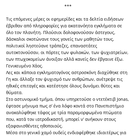
***
Τις επόμενες μέρες οι εφημερίδες και τα δελτία ειδήσεων
έβριθαν από πληροφορίες για ακατανόητα εγκλήματα σε
όλο τον πλανήτη. Πλούσιοι δολοφονούσαν άστεγους,
δάσκαλοι σκοτώνανε τους γονείς των μαθητών τους,
πολιτικοί ληστεύανε τράπεζες, επαναστάτες
αυτοκτονούσαν, οι πόρτες των φυλακών, των ψυχιατρείων,
των πτωχοκομείων άνοιξαν αλλά κανείς δεν έβγαινε έξω.
Γενικευμένο Χάος.
Λες και κάποια εγκληματογόνος αστροσκόνη διαχύθηκε στη
Γη και άλλαξε τον ψυχισμό των ανθρώπων, ανέτρεψε τις
ηθικές επιταγές και κατέστησε όλους δυνάμει θύτες και
θύματα.
Στο αστυνομικό τμήμα, όπου υπηρετούσε ο ντετέκτιβ Jonas,
έφτασε μήνυμα πως σ’ ένα λόφο κοντά στο Πανεπιστήμιο
ανακαλύφθηκε τάφος με τρία παραμορφωμένα πτώματα
που, κατά τον ιατροδικαστή, μπορεί ν’ ανήκουν στους
εξαφανισθέντες ηθοποιούς.
Μέσα στο γενικό χαμό ουδείς ενδιαφέρθηκε ιδιαιτέρως για