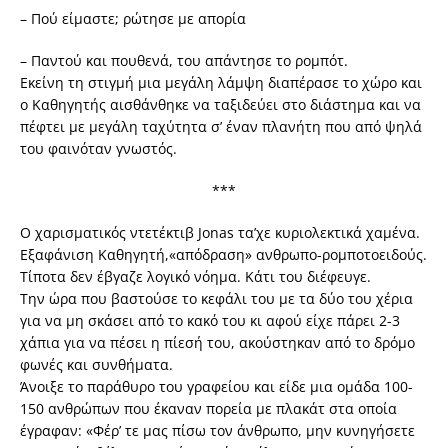
– Πού είμαστε; ρώτησε με απορία
– Παντού και πουθενά, του απάντησε το ρομπότ.
Εκείνη τη στιγμή μια μεγάλη λάμψη διαπέρασε το χώρο και
ο Καθηγητής αισθάνθηκε να ταξιδεύει στο διάστημα και να
πέφτει με μεγάλη ταχύτητα σ’ έναν πλανήτη που από ψηλά
του φαινόταν γνωστός.
***
Ο χαρισματικός ντετέκτιβ Jonas τα’χε κυριολεκτικά χαμένα.
Εξαφάνιση Καθηγητή,«απόδραση» ανθρωπο-ρομποτοειδούς.
Τίποτα δεν έβγαζε λογικό νόημα. Κάτι του διέφευγε.
Την ώρα που βαστούσε το κεφάλι του με τα δύο του χέρια
για να μη σκάσει από το κακό του κι αφού είχε πάρει 2-3
χάπια για να πέσει η πίεσή του, ακούστηκαν από το δρόμο
φωνές και συνθήματα.
Άνοιξε το παράθυρο του γραφείου και είδε μια ομάδα 100-
150 ανθρώπων που έκαναν πορεία με πλακάτ στα οποία
έγραφαν: «Φέρ’ τε μας πίσω τον άνθρωπο, μην κυνηγήσετε