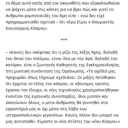
το θέμα αυτό εκτός από τον σκηνοθέτη που εξακολουθούσε
να ψάχνει μέσα στις κόπιες για να βρει πώς και γιατί το
Ανθρωπο-ρομποτοειδές του Άρη είπε – ενώ δεν είχε
προγραμματισθεί σχετικά – ότι «Εγώ Είμαι ο Θαυμαστός
Καινούργιος Κόσμος».
***
– «Κανείς δεν σκέφτηκε ότι η ρίζα της λέξης Άρης, δηλαδή
του Θεού του πολέμου, είναι ίδια με την Αρά, δηλαδή την
κατάρα», είπε ο ζωντανός Καθηγητής της Εγκληματολογίας
στη μυστική συνάντηση της Οργάνωσης. «Το σχέδιό μας
προχωράει όπως τόχουμε σχεδιάσει. Οι μάζες πείσθηκαν
ότι έρχεται το τέλος του κόσμου, οι αδύναμες ηγεσίες
έχασαν τον έλεγχο, οι νέες τεχνολογίες χρησιμοποιήθηκαν
εναντίον της ειρηνικής συνύπαρξης, όλοι μισούν και
σκοτώνουν όλους, ο μετα-άνθρωπος θα γεννηθεί στα
εργαστήριά μας κι όχι μέσα στη λάβα των
ιστορικοπολιτικών γεγονότων. Κανείς πλέον δεν μπορεί να
μας αντισταθεί. Είμαστε οι νέοι Κτίστες του νέου Κόσμου.»