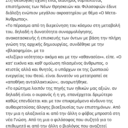
Στη Θεολογική σχολή ένας διάσημος νομπελίστας
επιστήμονας των Νέων Θρησκειών και Φιλοσοφιών έδινε
διάλεξη ενώπιον μεγάλου ακροατηρίου με θέμα «Ο Μετα-
Άνθρωπος».
«Το πέρασμα από τη διερεύνηση του κόσμου στη μεταβολή
του, δηλαδή η δυνατότητα συναρμολόγησης,
ανακατασκευής ή επισκευής των όντων με βάση την πλήρη
γνώση της αρχικής δημιουργίας, συνδέθηκε με την
«βλασφημία», με το
«ελιξίριο νεότητας» ακόμα και με την «αθανασία»», είπε. «Ο
κατ’ εικόνα και καθ’ ομοίωση πλασμένος άνθρωπος, ο
κτιστός αλλά και θνητός, ο υπάρχων εκ της ζωοποιού
ενεργείας του Θεού, είναι δυνατόν να μετατραπεί σε
«αποθήκη ανταλλακτικών»;, αναρωτήθηκε.
«Το ερώτημα λοιπόν της πηγής των ηθικών μας αξιών, αν
δηλαδή είναι ο ουρανός ή η γη, επανέρχεται δριμύτερο
καθώς επενδύεται και με τον επικρεμάμενο κίνδυνο της
αυθαιρετούσας άλογης βιοεξουσίας των επιστημόνων. Από
την μια η αλαζονεία κι από την άλλη ο φόβος μπροστά στη
νέα Γνώση. Από τη μια ο φιλόσοφος που συζητά για το
επιθυμητό κι από την άλλη ο βιολόγος που αναζητεί