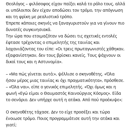
Θεολόγος – φιλόσοφος είχαν παίξει καλά το ρόλο τους, αλλά
οι υπόλοιποι δεν είχαν αποδώσει τον τρόμο, την απόγνωση
και τη φρίκη με ρεαλιστικό τρόπο.
Έπρεπε κάποιες σκηνές να ξαναγυριστούν για να γίνουν πιο
δυνατές συγκινησιακά.
Την ώρα που ετοιμαζόταν να δώσει τις σχετικές εντολές
έφτασε τρέχοντας ο επιμελητής της ταινίας και
λαχανιάζοντας του είπε: «Οι τρεις πρωταγωνιστές χάθηκαν,
εξαφανίστηκαν, δεν τους βρίσκει κανείς. Τους ψάχνουν οι
δικοί τους και η Αστυνομία».
– «Μα πώς γίνεται αυτό;», ψέλλισε ο σκηνοθέτης. «Όλα
ήσαν μέρος μιας ταινίας κι όχι πραγματικότητα», πρόσθεσε.
– «Όλα ναι», είπε ο γενικός επιμελητής. «Όχι όμως και η
φωνή «Εγώ είμαι ο Θαυμαστός Καινούργιος Κόσμος». Είδα
το σενάριο. Δεν υπήρχε αυτή η ατάκα. Από πού προέκυψε»;
Ο σκηνοθέτης τάχασε. Δεν το είχε προσέξει και τώρα
ένοιωσε τρόμο. Ποιος προγραμμάτισε αυτή την ατάκα και
γιατί;