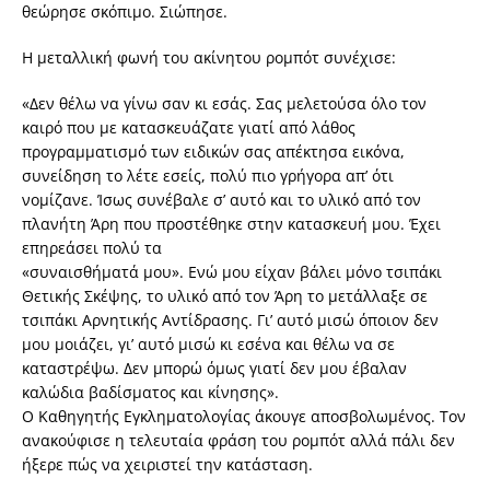
θεώρησε σκόπιμο. Σιώπησε.
Η μεταλλική φωνή του ακίνητου ρομπότ συνέχισε:
«Δεν θέλω να γίνω σαν κι εσάς. Σας μελετούσα όλο τον
καιρό που με κατασκευάζατε γιατί από λάθος
προγραμματισμό των ειδικών σας απέκτησα εικόνα,
συνείδηση το λέτε εσείς, πολύ πιο γρήγορα απ’ ότι
νομίζανε. Ίσως συνέβαλε σ’ αυτό και το υλικό από τον
πλανήτη Άρη που προστέθηκε στην κατασκευή μου. Έχει
επηρεάσει πολύ τα
«συναισθήματά μου». Ενώ μου είχαν βάλει μόνο τσιπάκι
Θετικής Σκέψης, το υλικό από τον Άρη το μετάλλαξε σε
τσιπάκι Αρνητικής Αντίδρασης. Γι’ αυτό μισώ όποιον δεν
μου μοιάζει, γι’ αυτό μισώ κι εσένα και θέλω να σε
καταστρέψω. Δεν μπορώ όμως γιατί δεν μου έβαλαν
καλώδια βαδίσματος και κίνησης».
Ο Καθηγητής Εγκληματολογίας άκουγε αποσβολωμένος. Τον
ανακούφισε η τελευταία φράση του ρομπότ αλλά πάλι δεν
ήξερε πώς να χειριστεί την κατάσταση.