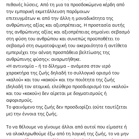
πιθανές λύσεις. Από τη μια τα προσδοκώμενα κέρδη από
την εμπορική εκμετάλλευση παρόμοιων
επιτευγμάτων κι από την άλλη η μοναδικότητα της
ανθρώπινης αξίας και αξιοπρέπειας. Η προστασία αυτής
της ανθρώπινης αξίας και αξιοπρέπειας σημαίνει σεβασμό
στη φύση του ανθρώπου και συνεπώς προϋποθέτει το
σεβασμό στη σωματοψυχική του ακεραιότητα ή αντίθετα
εμπεριέχει την αέναη προσπάθεια βελτίωσης της
ανθρώπινης φύσης»; αναρωτήθηκε.
«Η αντινομία – ή το δίλημμα – ανάμεσα στον ιερό
χαρακτήρα της ζωής δηλαδή το συλλογικό ορισμό του
«καλού» και του «κακού» και την ποιότητα της ζωής
(δηλαδή τον ατομικό, ελεύθερο προσδιορισμό του «καλού»
και του «κακού») δεν αίρεται με δογματισμούς ή
αφορισμούς.
Το φαινόμενο της ζωής δεν προσδιορίζει (ούτε ταυτίζεται
με) την έννοια της ζωής.
Το να θέλουμε να γίνουμε άλλοι από αυτοί που είμαστε ή
να ολοκληρωθούμε έξω από τη λογική της ζωής, το να μην