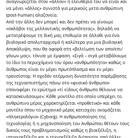
αναγνωρίζεται στον «άλλον» η ελευθερία του να είναι και
να μένει «άλλος» συνιστά για μερικούς μετα-ανθρώπινη
(post-human) αλαζονεία.
Από την άλλη δεν μπορεί και δεν πρέπει να γίνουμε
«σκλάβοι της μελλοντικής ανθρωπότητας», δηλαδή να
μετατρέψουμε τη δική μας επιθυμία σε άλλοθι για ένα
βιολογικό απολυταρχισμό ή καλύτερα για μια βιολογική
Αποκάλυψη, που θα αφορά στη «βελτίωση των απο/επι/
γόνων μας», τόνισε με έμφαση. «Σιγά – σιγά μεταβάλουμε
το ίδιο το περιεχόμενο του όρου «ανθρωπότητα» καθώς ο
άνθρωπος είναι εν μέρει πρωτόπλασμα και εν μέρει
τρανσίστορ. Η σχεδόν ατέρμονη δυνατότητα παρέμβασης
της τεχνοεπιστήμης πάνω στο «φυσικό άνθρωπο»
επαναφέρει το ερώτημα «τί είδους άνθρωπο θέλουνε να
κατασκευάσουμε»; Κάθε μοντέλο στο οποίο υπερέχει το
ανθρώπινο μέρος χαρακτηρίζεται «προθετικό» και κάθε
μοντέλο όπου το μηχανικό μέρος κατισχύει ονομάζεται
«πληκτρολόγιο» (Cyborg). Η ανθρωποποίηση της
τεχνολογίας ή η μηχανοποίηση του Ανθρώπου θέτουν τους
δικούς τους προβληματισμούς καθώς η βιοεξέλιξη, η
ιστοριοεξέλιξη και η τεχνοεξέλιξη διέπονται από άλλες