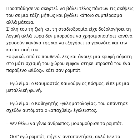
Προσπάθησε να σκεφτεί, να βάλει τέλος πάντων τις σκέψεις
του σε μια τάξη μήπως και βγάλει κάποιο συμπέρασμα
αλλά μάταια.
Σ’ όλη του τη ζωή και τη σταδιοδρομία είχε δοξολογήσει τη
Λογική αλλά τώρα δεν μπορούσε να χρησιμοποιήσει κανένα
χρυσούν κανόνα της για να εξηγήσει τα γεγονότα και την
κατάστασή του.
Ξαφνικά, από το πουθενά, λες και άνοιξε μια κρυφή αόρατη
στο μάτι σχισμή του χώρου εμφανίστηκε μπροστά του ένα
παράξενο «είδος», κάτι σαν ρομπότ.
– Εγώ είμαι ο Θαυμαστός Καινούργιος Κόσμος, είπε με μια
μεταλλική φωνή.
– Εγώ είμαι ο Καθηγητής Εγκληματολογίας, του απάντησε
σχεδόν αυτόματα ο «απαχθείς» έγκλειστος.
– Δεν θέλω να γίνω άνθρωπος, μουρμούρισε το ρομπότ.
– Ουτ’ εγώ ρομπότ, πήγε ν’ ανταπαντήσει, αλλά δεν το