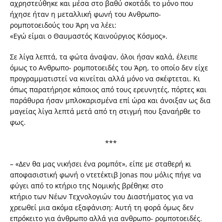
αχρηστεύθηκε και μέσα στο βαθύ σκοτάδι το μόνο που
ήχησε ήταν η μεταλλική φωνή του Ανθρωπο-
ρομποτοειδούς του Άρη να λέει:
«Εγώ είμαι ο Θαυμαστός Καινούργιος Κόσμος».
Σε λίγα λεπτά, τα φώτα άναψαν, όλοι ήσαν καλά, έλειπε
όμως το Ανθρωπο- ρομποτοειδές του Άρη, το οποίο δεν είχε
προγραμματιστεί να κινείται αλλά μόνο να σκέφτεται. Κι
όπως παρατήρησε κάποιος από τους ερευνητές, πόρτες και
παράθυρα ήσαν μπλοκαρισμένα επί ώρα και άνοιξαν ως δια
μαγείας λίγα λεπτά μετά από τη στιγμή που ξαναήρθε το
φως.
***
– «Δεν θα μας νικήσει ένα ρομπότ», είπε με σταθερή κι
αποφασιστική φωνή ο ντετέκτιβ Jonas που μόλις πήγε να
φύγει από το κτήριο της Νομικής βρέθηκε στο
κτήριο των Νέων Τεχνολογιών του Διαστήματος για να
χρεωθεί μια ακόμα εξαφάνιση: Αυτή τη φορά όμως δεν
επρόκειτο για άνθρωπο αλλά για ανθρωπο- ρομποτοειδές.