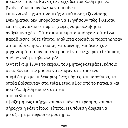
προσέξει τίποτα. Κανείς δεν είχε δει τον Καθηγητή να
βγαίνει ή κάποιον άλλον να μπαίνει.
Οι τεχνικοί της Αστυνομικής Διεύθυνσης Εξιχνίασης
Εγκλημάτων δεν μπορούσαν να εξηγήσουν πώς έκλεισαν
και πώς άνοιξαν οι πόρτες χωρίς να μεσολαβήσει
ανθρώπινο χέρι. Ούτε αποτυπώματα υπήρχαν, ούτε ίχνη
παραβίασης, ούτε τίποτα. Μάλιστα ορισμένοι παρατήρησαν
ότι οι πόρτες ήσαν παλιάς κατασκευής και δεν είχαν
μηχανισμό τέτοιον που να μπορεί να τον χειριστεί κάποιος
από μακριά με τηλεκοντρόλ.
Ο ντετέκτιβ έξυνε το κεφάλι του μήπως κατεβάσει κάποια
ιδέα. Κανείς δεν μπορεί να εξαφανιστεί από ένα
αμφιθέατρο με μπλοκαρισμένες πόρτες και παράθυρα, τα
οποία βρίσκονταν στα τρία μέτρα ύψος από το πάτωμα και
που όλα βρέθηκαν κλειστά και
απαραβίαστα.
Έψαξε μήπως υπήρχε κάποιο υπόγειο πέρασμα, κάποια
σήραγγα ή κάτι τέτοιο. Τίποτα. Η υπόθεση άρχισε να
μοιάζει με μεταφυσικό μυστήριο.
***