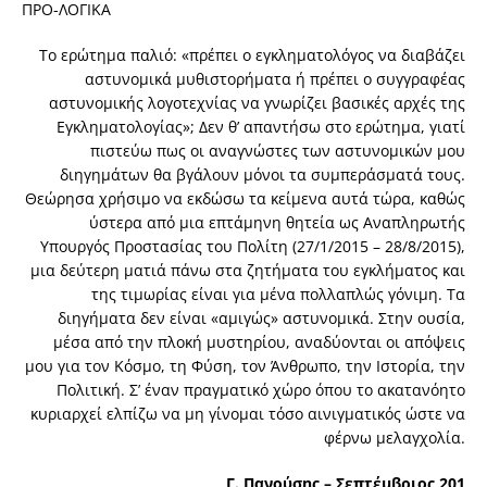
ΠΡΟ-ΛΟΓΙΚΑ
Το ερώτημα παλιό: «πρέπει ο εγκληματολόγος να διαβάζει
αστυνομικά μυθιστορήματα ή πρέπει ο συγγραφέας
αστυνομικής λογοτεχνίας να γνωρίζει βασικές αρχές της
Εγκληματολογίας»; Δεν θ’ απαντήσω στο ερώτημα, γιατί
πιστεύω πως οι αναγνώστες των αστυνομικών μου
διηγημάτων θα βγάλουν μόνοι τα συμπεράσματά τους.
Θεώρησα χρήσιμο να εκδώσω τα κείμενα αυτά τώρα, καθώς
ύστερα από μια επτάμηνη θητεία ως Αναπληρωτής
Υπουργός Προστασίας του Πολίτη (27/1/2015 – 28/8/2015),
μια δεύτερη ματιά πάνω στα ζητήματα του εγκλήματος και
της τιμωρίας είναι για μένα πολλαπλώς γόνιμη. Τα
διηγήματα δεν είναι «αμιγώς» αστυνομικά. Στην ουσία,
μέσα από την πλοκή μυστηρίου, αναδύονται οι απόψεις
μου για τον Κόσμο, τη Φύση, τον Άνθρωπο, την Ιστορία, την
Πολιτική. Σ’ έναν πραγματικό χώρο όπου το ακατανόητο
κυριαρχεί ελπίζω να μη γίνομαι τόσο αινιγματικός ώστε να
φέρνω μελαγχολία.
Γ. Πανούσης – Σεπτέμβριος 201