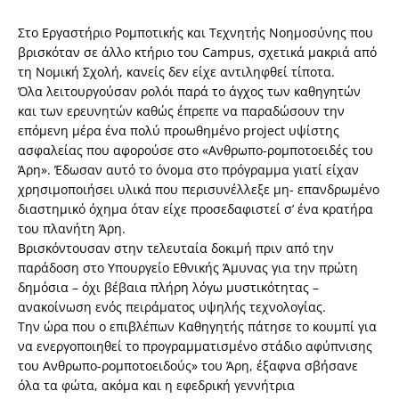
Στο Εργαστήριο Ρομποτικής και Τεχνητής Νοημοσύνης που
βρισκόταν σε άλλο κτήριο του Campus, σχετικά μακριά από
τη Νομική Σχολή, κανείς δεν είχε αντιληφθεί τίποτα.
Όλα λειτουργούσαν ρολόι παρά το άγχος των καθηγητών
και των ερευνητών καθώς έπρεπε να παραδώσουν την
επόμενη μέρα ένα πολύ προωθημένο project υψίστης
ασφαλείας που αφορούσε στο «Ανθρωπο-ρομποτοειδές του
Άρη». Έδωσαν αυτό το όνομα στο πρόγραμμα γιατί είχαν
χρησιμοποιήσει υλικά που περισυνέλλεξε μη- επανδρωμένο
διαστημικό όχημα όταν είχε προσεδαφιστεί σ’ ένα κρατήρα
του πλανήτη Άρη.
Βρισκόντουσαν στην τελευταία δοκιμή πριν από την
παράδοση στο Υπουργείο Εθνικής Άμυνας για την πρώτη
δημόσια – όχι βέβαια πλήρη λόγω μυστικότητας –
ανακοίνωση ενός πειράματος υψηλής τεχνολογίας.
Την ώρα που ο επιβλέπων Καθηγητής πάτησε το κουμπί για
να ενεργοποιηθεί το προγραμματισμένο στάδιο αφύπνισης
του Ανθρωπο-ρομποτοειδούς» του Άρη, έξαφνα σβήσανε
όλα τα φώτα, ακόμα και η εφεδρική γεννήτρια