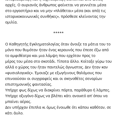
αρχές. Ο αυριανός άνθρωπος φαίνεται να γεννιέται μέσα
στο εργαστήριο και να μην «πλάθεται» μέσα (και από) τις
ιστορικοκοινωνικές συνθήκες», πρόσθεσε κλείνοντας την
ομιλία.
*****
Ο Καθηγητής Εγκληματολογίας όταν άνοιξε τα μάτια του το
μόνο που θυμόταν ήταν ένας κεραυνός που έπεσε έξω από
το αμφιθέατρο και μια λάμψη που ερχόταν προς το
μέρος του μέσα στο σκοτάδι. Τίποτα άλλο. Κοίταξε γύρω του
αλλά ο χώρος του ήταν παντελώς άγνωστος. Δεν ήταν καν
«φυσιολογικός». Έμοιαζε με εξωγήινους θαλάμους που
επινοούσαν οι συγγραφείς και οι σκηνοθέτες σεναρίων
επιστημονικής φαντασίας.
Υπήρχε φως δίχως να διακρίνει πόρτα, παράθυρο ή λάμπες.
Υπήρχε οξυγόνο δίχως να βλέπει κάτι ανοικτό απ’ όπου να
μπαίνει αέρας.
Δεν υπήρχαν έπιπλα κι όμως ένοιωθε ότι κάπου καθόταν, σε
κάτι άυλο.