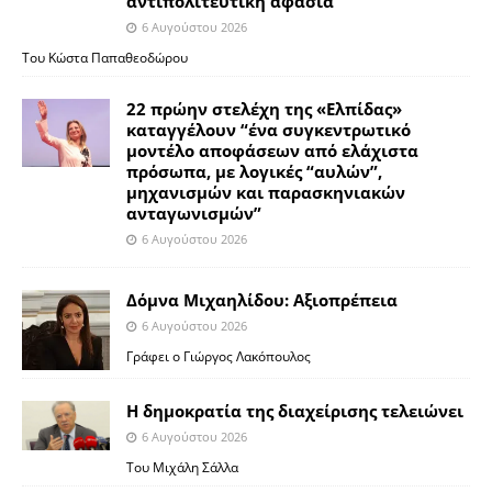
αντιπολιτευτική αφασία
6 Αυγούστου 2026
Του Κώστα Παπαθεοδώρου
22 πρώην στελέχη της «Ελπίδας»
καταγγέλουν “ένα συγκεντρωτικό
μοντέλο αποφάσεων από ελάχιστα
πρόσωπα, με λογικές “αυλών”,
μηχανισμών και παρασκηνιακών
ανταγωνισμών”
6 Αυγούστου 2026
Δόμνα Μιχαηλίδου: Αξιοπρέπεια
6 Αυγούστου 2026
Γράφει ο Γιώργος Λακόπουλος
Η δημοκρατία της διαχείρισης τελειώνει
6 Αυγούστου 2026
Του Μιχάλη Σάλλα