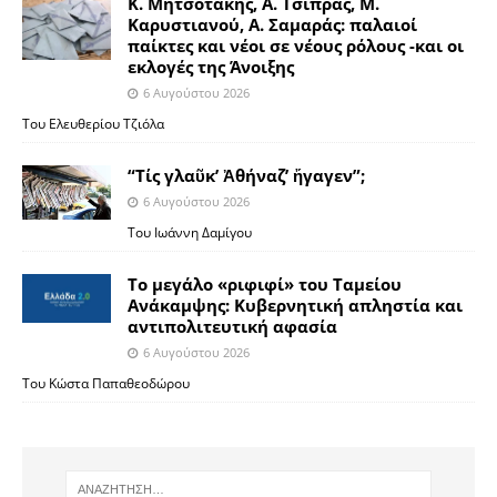
Κ. Μητσοτάκης, Α. Τσίπρας, Μ.
Καρυστιανού, Α. Σαμαράς: παλαιοί
παίκτες και νέοι σε νέους ρόλους -και οι
εκλογές της Άνοιξης
6 Αυγούστου 2026
Του Ελευθερίου Τζιόλα
“Τίς γλαῦκ’ Ἀθήναζ’ ἤγαγεν”;
6 Αυγούστου 2026
Του Ιωάννη Δαμίγου
Το μεγάλο «ριφιφί» του Ταμείου
Ανάκαμψης: Κυβερνητική απληστία και
αντιπολιτευτική αφασία
6 Αυγούστου 2026
Του Κώστα Παπαθεοδώρου