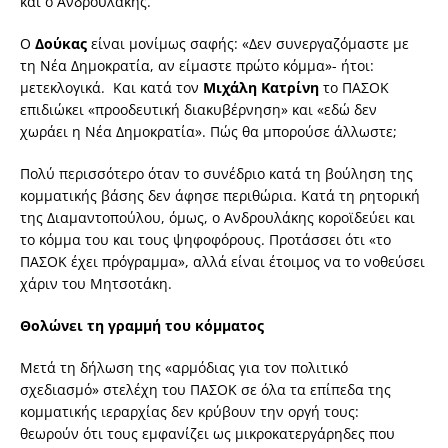
και ο Ανδρουλάκης.
Ο
Δούκας
είναι μονίμως σαφής: «Δεν συνεργαζόμαστε με
τη Νέα Δημοκρατία, αν είμαστε πρώτο κόμμα»- ήτοι:
μετεκλογικά. Και κατά τον
Μιχάλη Κατρίνη
το ΠΑΣΟΚ
επιδιώκει «προοδευτική διακυβέρνηση» και «εδώ δεν
χωράει η Νέα Δημοκρατία». Πώς θα μπορούσε άλλωστε;
Πολύ περισσότερο όταν το συνέδριο κατά τη βούληση της
κομματικής βάσης δεν άφησε περιθώρια. Κατά τη ρητορική
της Διαμαντοπούλου, όμως, ο Ανδρουλάκης κοροϊδεύει και
το κόμμα του και τους ψηφοφόρους. Προτάσσει ότι «το
ΠΑΣΟΚ έχει πρόγραμμα», αλλά είναι έτοιμος να το νοθεύσει
χάριν του Μητσοτάκη.
Θολώνει τη γραμμή του κόμματος
Μετά τη δήλωση της «αρμόδιας για τον πολιτικό
σχεδιασμό» στελέχη του ΠΑΣΟΚ σε όλα τα επίπεδα της
κομματικής ιεραρχίας δεν κρύβουν την οργή τους:
θεωρούν ότι τους εμφανίζει ως μικροκατεργάρηδες που