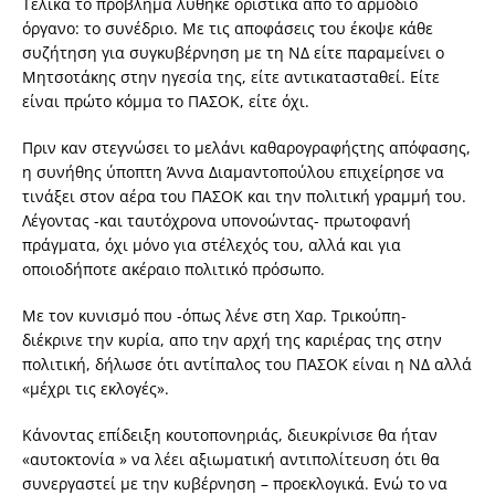
Τελικά το πρόβλημα λύθηκε οριστικά από το αρμόδιο
όργανο: το συνέδριο. Με τις αποφάσεις του έκοψε κάθε
συζήτηση για συγκυβέρνηση με τη ΝΔ είτε παραμείνει ο
Μητσοτάκης στην ηγεσία της, είτε αντικατασταθεί. Είτε
είναι πρώτο κόμμα το ΠΑΣΟΚ, είτε όχι.
Πριν καν στεγνώσει το μελάνι καθαρογραφήςτης απόφασης,
η συνήθης ύποπτη Άννα Διαμαντοπούλου επιχείρησε να
τινάξει στον αέρα του ΠΑΣΟΚ και την πολιτική γραμμή του.
Λέγοντας -και ταυτόχρονα υπονοώντας- πρωτοφανή
πράγματα, όχι μόνο για στέλεχός του, αλλά και για
οποιοδήποτε ακέραιο πολιτικό πρόσωπο.
Με τον κυνισμό που -όπως λένε στη Χαρ. Τρικούπη-
διέκρινε την κυρία, απο την αρχή της καριέρας της στην
πολιτική, δήλωσε ότι αντίπαλος του ΠΑΣΟΚ είναι η ΝΔ αλλά
«μέχρι τις εκλογές».
Κάνοντας επίδειξη κουτοπονηριάς, διευκρίνισε θα ήταν
«αυτοκτονία » να λέει αξιωματική αντιπολίτευση ότι θα
συνεργαστεί με την κυβέρνηση – προεκλογικά. Ενώ το να