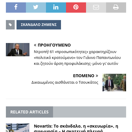
ΣΚΑΝΔΑΛΟ ΖΗΜΕΝΣ
ΠΡΟΗΓΟΥΜΕΝΟ
Ντροπή! 61 «προσωπικότητες» χαρακτηρίζουν
«πολιτικό κρατούμενο» τον Γιάννο Παπαντωνίου
και ζητούν άρση προφυλάκισης- μόνο γι’ αυτόν
ΕΠΟΜΕΝΟ
Δικαιωμένος αισθάνεται ο Τσουκάτος
RELATED ARTICLES
Novartis: Tο σκάνδαλο, η «σκευωρία», η
συνωμοσία – Η σκοτεινή πλευρά