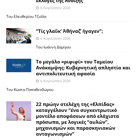
εκλογές της Άνοιξης
6 Αυγούστου 2026
Του Ελευθερίου Τζιόλα
“Τίς γλαῦκ’ Ἀθήναζ’ ἤγαγεν”;
6 Αυγούστου 2026
Του Ιωάννη Δαμίγου
Το μεγάλο «ριφιφί» του Ταμείου
Ανάκαμψης: Κυβερνητική απληστία και
αντιπολιτευτική αφασία
6 Αυγούστου 2026
Του Κώστα Παπαθεοδώρου
22 πρώην στελέχη της «Ελπίδας»
καταγγέλουν “ένα συγκεντρωτικό
μοντέλο αποφάσεων από ελάχιστα
πρόσωπα, με λογικές “αυλών”,
μηχανισμών και παρασκηνιακών
ανταγωνισμών”