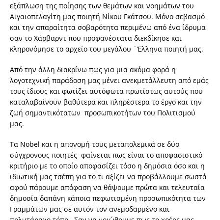
εξάπλωση της ποίησης των θεμάτων και νοημάτων του
Αιγαιοπελαγίτη μας ποιητή Νίκου Γκάτσου. Μόνο σεβασμό
και την απαραίτητα σοβαρότητα περιμένω από ένα ίδρυμα
σαν το Χάρβαρντ που προφανέστατα διεκδίκησε και
κληρονόμησε το αρχείο του μεγάλου ¨Έλληνα ποιητή μας.
Από την άλλη διακρίνω πως για μια ακόμα φορά η
λογοτεχνική παράδοση μας μένει ανεκμετάλλευτη από εμάς
τους ίδιους και φωτίζει αυτόφωτα πρωτίστως αυτούς που
καταλαβαίνουν βαθύτερα και πληρέστερα το έργο και την
ζωή σημαντικότατων προσωπικοτήτων του Πολιτισμού
μας.
Τα Nobel και η απονομή τους μεταπολεμικά σε δύο
σύγχρονους ποιητές φαίνεται πως είναι το αποφασιστικό
κριτήριο με το οποίο αποφασίζει τόσο η δημόσια όσο και η
ιδιωτική μας τσέπη για το τι αξίζει να προβάλλουμε σωστά
αφού πάρουμε απόφαση να θάψουμε πρώτα και τελευταία
δημοσία δαπάνη κάποια πεφωτισμένη προσωπικότητα των
Γραμμάτων μας σε αυτόν τον ανεμοδαρμένο και
πολυτάραχο τόπο. Σαν να νοιώθουμε πως το χρέος μας