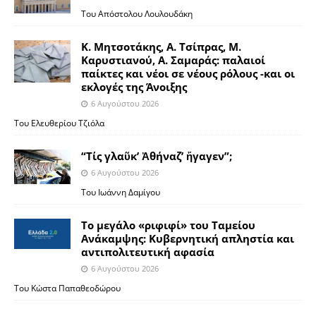
Του Απόστολου Λουλουδάκη
Κ. Μητσοτάκης, Α. Τσίπρας, Μ.
Καρυστιανού, Α. Σαμαράς: παλαιοί
παίκτες και νέοι σε νέους ρόλους -και οι
εκλογές της Άνοιξης
6 Αυγούστου 2026
Του Ελευθερίου Τζιόλα
“Τίς γλαῦκ’ Ἀθήναζ’ ἤγαγεν”;
6 Αυγούστου 2026
Του Ιωάννη Δαμίγου
Το μεγάλο «ριφιφί» του Ταμείου
Ανάκαμψης: Κυβερνητική απληστία και
αντιπολιτευτική αφασία
6 Αυγούστου 2026
Του Κώστα Παπαθεοδώρου