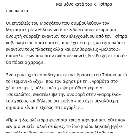
και μόνο κατά του κ. Τσίπρα
προσωπικά.
Οι επιτελείς του Μοσχάτου που συμβουλεύουν τον
Μητσοτάκη δεν θέλουν να διακινδυνεύσουν ακόμα μια
ανοιχτή σύρραξη εναντίον του ελεγχομένου από τον Τσίπρα
κυβερνητικού συστήματος, που έχει έτοιμες να εξαπολύσει
εναντίον τους πλαστές αλλά και αληθοφανείς «μολότοφ»
αποκαλύψεων που όταν σκάσουν κανείς δεν θα ξέρει «ποιόν
θα πάρει ο χάρος»!…
Ένα τρανταχτό παράδειγμα, οι αντιδράσεις του Τσίπρα μετά
το Γερμανικό «όχι», που τον άφησε με τη… γραβάτα στο
χέρι: το πρωί, μόλις επέστρεψε με άδεια χέρια ο
Τσακαλώτος, εγκατέλειψε την αναφορά στην «καραμέλα»
του χρέους και δήλωσε ότι εκείνο «που έχει μεγαλύτερη
σημασία είναι η έξοδος στις αγορές»…
«Πριν ή δις αλέκτορα φωνήσαι τρις απαρνήσημε», ούτε καν
«εν μια νυκτί», αλλά σε ώρες, το ίδιο βράδυ δηλαδή βγήκε
και πάλι ο ίδιος με το γνωστό ύφος και επανέλαβε την