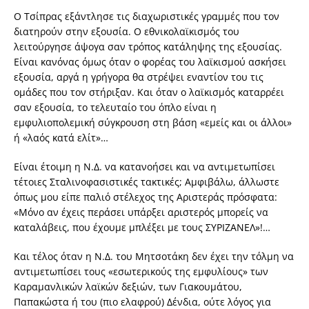
Ο Τσίπρας εξάντλησε τις διαχωριστικές γραμμές που τον
διατηρούν στην εξουσία. Ο εθνικολαϊκισμός του
λειτούργησε άψογα σαν τρόπος κατάληψης της εξουσίας.
Είναι κανόνας όμως όταν ο φορέας του λαϊκισμού ασκήσει
εξουσία, αργά η γρήγορα θα στρέψει εναντίον του τις
ομάδες που τον στήριξαν. Και όταν ο λαϊκισμός καταρρέει
σαν εξουσία, το τελευταίο του όπλο είναι η
εμφυλιοπολεμική σύγκρουση στη βάση «εμείς και οι άλλοι»
ή «λαός κατά ελίτ»…
Είναι έτοιμη η Ν.Δ. να κατανοήσει και να αντιμετωπίσει
τέτοιες Σταλινοφασιστικές τακτικές; Αμφιβάλω, άλλωστε
όπως μου είπε παλιό στέλεχος της Αριστεράς πρόσφατα:
«Μόνο αν έχεις περάσει υπάρξει αριστερός μπορείς να
καταλάβεις, που έχουμε μπλέξει με τους ΣΥΡΙΖΑΝΕΛ»!…
Και τέλος όταν η Ν.Δ. του Μητσοτάκη δεν έχει την τόλμη να
αντιμετωπίσει τους «εσωτερικούς της εμφυλίους» των
Καραμανλικών λαϊκών δεξιών, των Γιακουμάτου,
Παπακώστα ή του (πιο ελαφρού) Δένδια, ούτε λόγος για