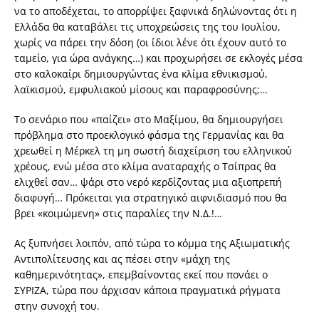
να το αποδέχεται, το απορρίψει ξαφνικά δηλώνοντας ότι η
Ελλάδα θα καταβάλει τις υποχρεώσεις της του Ιουλίου,
χωρίς να πάρει την δόση (οι ίδιοι λένε ότι έχουν αυτό το
ταμείο, για ώρα ανάγκης…) και προχωρήσει σε εκλογές μέσα
στο καλοκαίρι δημιουργώντας ένα κλίμα εθνικισμού,
λαϊκισμού, εμφυλιακού μίσους και παραφροσύνης;…
Το σενάριο που «παίζει» στο Μαξίμου, θα δημιουργήσει
πρόβλημα στο προεκλογικό φάσμα της Γερμανίας και θα
χρεωθεί η Μέρκελ τη μη σωστή διαχείριση του ελληνικού
χρέους, ενώ μέσα στο κλίμα αναταραχής ο Τσίπρας θα
ελιχθεί σαν… ψάρι στο νερό κερδίζοντας μια αξιοπρεπή
διαφυγή… Πρόκειται για στρατηγικό αιφνιδιασμό που θα
βρει «κοιμώμενη» στις παραλίες την Ν.Δ.!…
Ας ξυπνήσει λοιπόν, από τώρα το κόμμα της Αξιωματικής
Αντιπολίτευσης και ας πέσει στην «μάχη της
καθημερινότητας», επεμβαίνοντας εκεί που πονάει ο
ΣΥΡΙΖΑ, τώρα που άρχισαν κάποια πραγματικά ρήγματα
στην συνοχή του.