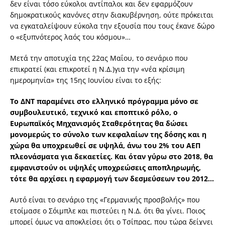
δεν είναι τόσο εύκολοι αντίπαλοι και δεν εφαρμόζουν
δημοκρατικούς κανόνες στην διακυβέρνηση, ούτε πρόκειται
να εγκαταλείψουν εύκολα την εξουσία που τους έκανε δώρο
ο «εξυπνότερος λαός του κόσμου»…
Μετά την αποτυχία της 22ας Μαΐου, το σενάριο που
επικρατεί (και επικροτεί η Ν.Δ.)για την «νέα κρίσιμη
ημερομηνία» της 15ης Ιουνίου είναι το εξής:
Το ΔΝΤ παραμένει στο ελληνικό πρόγραμμα μόνο σε
συμβουλευτικό, τεχνικό και εποπτικό ρόλο, ο
Ευρωπαϊκός Μηχανισμός Σταθερότητας θα δώσει
μονομερώς το σύνολο των κεφαλαίων της δόσης και η
χώρα θα υποχρεωθεί σε υψηλά, άνω του 2% του ΑΕΠ
πλεονάσματα για δεκαετίες. Και όταν γύρω στο 2018, θα
εμφανιστούν οι υψηλές υποχρεώσεις αποπληρωμής,
τότε θα αρχίσει η εφαρμογή των δεσμεύσεων του 2012…
Αυτό είναι το σενάριο της «Γερμανικής προσβολής» που
ετοίμασε ο Σόιμπλε και πιστεύει η Ν.Δ. ότι θα γίνει. Ποιος
μπορεί όμως να αποκλείσει ότι ο Τσίπρας, που τώρα δείχνει