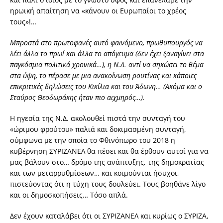
ηρωική απαίτηση να «κάνουν οι Ευρωπαίοι το χρέος
τους»!…
Μπροστά στο πρωτοφανές αυτό φαινόμενο, πρωθυπουργός να
λέει άλλα το πρωί και άλλα το απόγευμα (δεν έχει ξαναγίνει στα
παγκόσμια πολιτικά χρονικά…), η Ν.Δ. αντί να σηκώσει το θέμα
στα ύψη, το πέρασε με μια ανακοίνωση ρουτίνας και κάποιες
επικριτικές δηλώσεις του Κικίλια και του Άδωνη… (Ακόμα και ο
Σταύρος Θεοδωράκης ήταν πιο αιχμηρός…).
Η ηγεσία της Ν.Δ. ακολουθεί πιστά την συνταγή του
«ώριμου φρούτου» παλιά και δοκιμασμένη συνταγή,
σύμφωνα με την οποία το Φθινόπωρο του 2018 η
κυβέρνηση ΣΥΡΙΖΑΝΕΛ θα πέσει και θα έρθουν αυτοί για να
μας βάλουν στο… δρόμο της ανάπτυξης, της δημοκρατίας
και των μεταρρυθμίσεων… και κοιμούνται ήσυχοι,
πιστεύοντας ότι η τύχη τους δουλεύει. Τους βοηθάνε λίγο
και οι δημοσκοπήσεις… Τόσο απλά.
Δεν έχουν καταλάβει ότι οι ΣΥΡΙΖΑΝΕΛ και κυρίως ο ΣΥΡΙΖΑ,