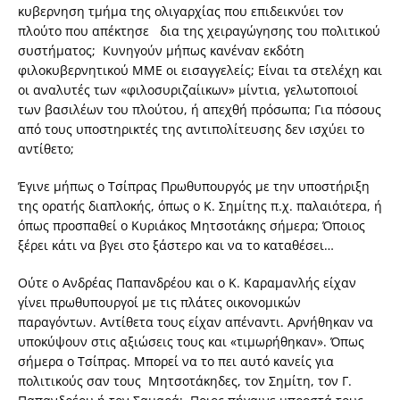
κυβερνηση τμήμα της ολιγαρχίας που επιδεικνύει τον
πλούτο που απέκτησε δια της χειραγώγησης του πολιτικού
συστήματος; Κυνηγούν μήπως κανέναν εκδότη
φιλοκυβερνητικού ΜΜΕ οι εισαγγελείς; Είναι τα στελέχη και
οι αναλυτές των «φιλοσυριζαίικων» μίντια, γελωτοποιοί
των βασιλέων του πλούτου, ή απεχθή πρόσωπα; Για πόσους
από τους υποστηρικτές της αντιπολίτευσης δεν ισχύει το
αντίθετο;
Έγινε μήπως ο Τσίπρας Πρωθυπουργός με την υποστήριξη
της ορατής διαπλοκής, όπως ο Κ. Σημίτης π.χ. παλαιότερα, ή
όπως προσπαθεί ο Κυριάκος Μητσοτάκης σήμερα; Όποιος
ξέρει κάτι να βγει στο ξάστερο και να το καταθέσει…
Ούτε ο Ανδρέας Παπανδρέου και ο Κ. Καραμανλής είχαν
γίνει πρωθυπουργοί με τις πλάτες οικονομικών
παραγόντων. Αντίθετα τους είχαν απέναντι. Αρνήθηκαν να
υποκύψουν στις αξιώσεις τους και «τιμωρήθηκαν». Όπως
σήμερα ο Τσίπρας. Μπορεί να το πει αυτό κανείς για
πολιτικούς σαν τους Μητσοτάκηδες, τον Σημίτη, τον Γ.