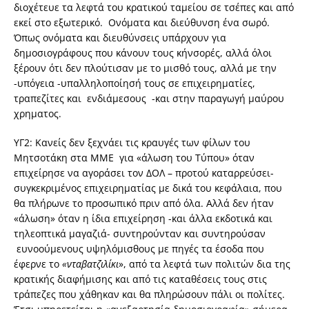
διοχέτευε τα λεφτά του κρατικού ταμείου σε τσέπες και από
εκεί στο εξωτερικό. Ονόματα και διεύθυνση ένα σωρό.
Όπως ονόματα και διευθύνσεις υπάρχουν για
δημοσιογράφους που κάνουν τους κήνσορές, αλλά όλοι
ξέρουν ότι δεν πλούτισαν με το μισθό τους, αλλά με την
-υπόγεια -υπαλληλοποίησή τους σε επιχειρηματίες,
τραπεζίτες και ενδιάμεσους -και στην παραγωγή μαύρου
χρηματος.
ΥΓ2: Κανείς δεν ξεχνάει τις κραυγές των φίλων του
Μητσοτάκη στα ΜΜΕ για «άλωση του Τύπου» όταν
επιχείρησε να αγοράσει τον ΔΟΛ – προτού καταρρεύσει-
συγκεκριμένος επιχειρηματίας με δικά του κεφάλαια, που
θα πλήρωνε το προσωπικό πριν από όλα. Αλλά δεν ήταν
«άλωση» όταν η ίδια επιχείρηση -και άλλα εκδοτικά και
τηλεοπτικά μαγαζιά- συντηρούνταν και συντηρούσαν
ευνοούμενους υψηλόμισθους με πηγές τα έσοδα που
έφερνε το
«νταβατζιλίκι
», από τα λεφτά των πολιτών δια της
κρατικής διαφήμισης και από τις καταθέσεις τους στις
τράπεζες που χάθηκαν και θα πληρώσουν πάλι οι πολίτες.