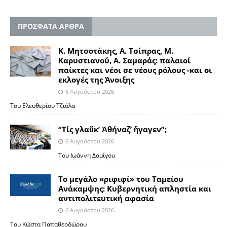
ΠΡΟΣΦΑΤΑ ΑΡΘΡΑ
Κ. Μητσοτάκης, Α. Τσίπρας, Μ.
Καρυστιανού, Α. Σαμαράς: παλαιοί
παίκτες και νέοι σε νέους ρόλους -και οι
εκλογές της Άνοιξης
6 Αυγούστου 2026
Του Ελευθερίου Τζιόλα
“Τίς γλαῦκ’ Ἀθήναζ’ ἤγαγεν”;
6 Αυγούστου 2026
Του Ιωάννη Δαμίγου
Το μεγάλο «ριφιφί» του Ταμείου
Ανάκαμψης: Κυβερνητική απληστία και
αντιπολιτευτική αφασία
6 Αυγούστου 2026
Του Κώστα Παπαθεοδώρου