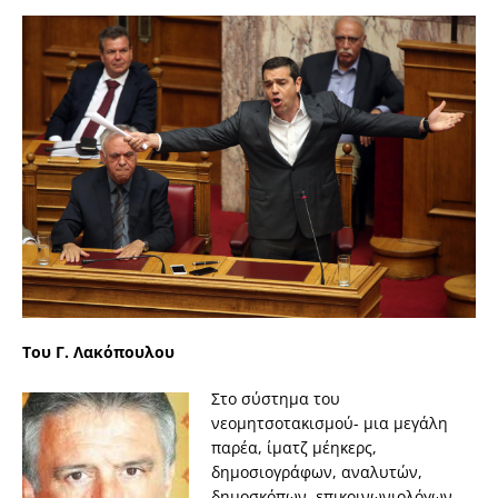
Toυ Γ. Λακόπουλου
Στο σύστημα του
νεομητσοτακισμού- μια μεγάλη
παρέα, ίματζ μέηκερς,
δημοσιογράφων, αναλυτών,
δημοσκόπων, επικοινωνιολόγων