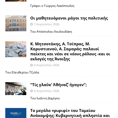
Γράφει ο Γιώργος Λακόπουλος
Οι μαθητευόμενοι μάγοι της πολιτικής
7 Αυγούστου 2026
Του Απόστολου Λουλουδάκη
Κ. Μητσοτάκης, Α. Τσίπρας, Μ.
Καρυστιανού, Α. Σαμαράς: παλαιοί
παίκτες και νέοι σε νέους ρόλους -και οι
εκλογές της Άνοιξης
6 Αυγούστου 2026
Του Ελευθερίου Τζιόλα
“Τίς γλαῦκ’ Ἀθήναζ’ ἤγαγεν”;
6 Αυγούστου 2026
Του Ιωάννη Δαμίγου
Το μεγάλο «ριφιφί» του Ταμείου
Ανάκαμψης: Κυβερνητική απληστία και