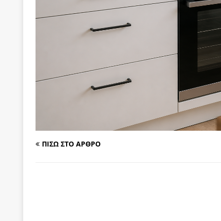
των δύο κομμάτων και όχι Ανδρουλάκη -Τσίπρα.
[ 3 Αυγούστου 2026 ]
Η τραγωδία της δημοκρατική
μπορούν να φέρουν την αλλαγή
ΠΡΟΕΚΤΑΣΕΙΣ
[ 3 Αυγούστου 2026 ]
Γιατί λιγοστεύουν «τα χρόνι
εμβληματικό «Πολίτη Κέιν»
ΠΑΡΕΜΒΑΣΕΙΣ
[ 3 Αυγούστου 2026 ]
Το Νομικό DNA του Υπερταμ
[ 3 Αυγούστου 2026 ]
Το γάλλιο και η γεωπολιτική
[ 3 Αυγούστου 2026 ]
«Εδοξάσθη κρυπτομένη και 
ΠΙΣΩ ΣΤΟ ΑΡΘΡΟ
ΠΑΡΕΜΒΑΣΕΙΣ