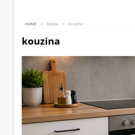
[ 22 Μαΐου 2020 ]
Μακάριος Λαζαρίδης: Έργο!
Π
[ 4 Αυγούστου 2026 ]
Θα ανήκεις όπου ανήκει το 
HOME
Media
kouzina
[ 4 Αυγούστου 2026 ]
Η γενεαλογία του φασισμού
kouzina
ΠΑΡΕΜΒΑΣΕΙΣ
[ 4 Αυγούστου 2026 ]
Εφημερίδα «Εστία»: Όταν η 
[ 4 Αυγούστου 2026 ]
Η συμφωνία πυρηνικής συν
[ 4 Αυγούστου 2026 ]
Τα γεγονότα της Τηλλυρίας 
[ 4 Αυγούστου 2026 ]
Tηλεοπτικοί “Mega-Fiers”…
[ 4 Αυγούστου 2026 ]
Κώστας Τσουκαλάς: Αντιπολ
[ 4 Αυγούστου 2026 ]
Ο Ιωάννης Μεταξάς και η 4
δικτάτορας
ΕΠΙΛΟΓΕΣ
[ 3 Αυγούστου 2026 ]
Η ελευθεροτυπία δεν απειλε
[ 3 Αυγούστου 2026 ]
ΠΑΣΟΚ ή ΕΛ.ΑΣ.; Γιατί η μά