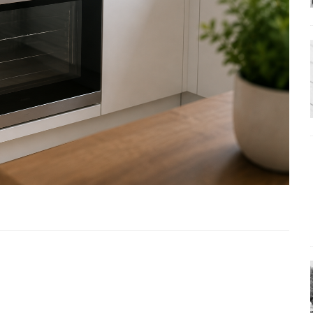
ΑΠΟΨΕΙΣ
ς παράταξης: Ο λαός θέλει, αλλά τα κόμματα της αντιπολίτευσης δεν
α της αθωότητας;» Το «αίνιγμα»και η «λύση» του μέσα από τον
είου και οι Ρήτρες του ESM
ΑΠΟΨΕΙΣ
 ισχύς για την Ελλάδα
ΑΠΟΨΕΙΣ
εγελοιοποιήθη εμφανιζόμενη»: Το άδοξο βήμα της Μ. Καρυστιανού