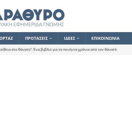
ΟΡΤΑΖ
ΠΡΟΤΑΣΕΙΣ
ΙΔΕΕΣ
ΕΠΙΚΟΙΝΩΝΙΑ
ίθεια στο θάνατο”: Ένα βιβλίο για τα πενήντα χρόνια από τον θάνατό
α το ποιος κοροϊδεύει ποιον Αλέξη
ΑΝΑΓΝΩΣΕΙΣ
 ισχυρίστηκα ότι δεν υπάρχει παρακολούθηση και κέντρο το οποίο
τεί θερμά όσους σπεύδουν να το ενισχύσουν – Συνεχίζουμε
FLASH
ίας θα κινηθεί στην αντίθετη κατεύθυνση
ΑΝΑΓΝΩΣΕΙΣ
ΠΡΟΣΩΠΟΓΡΑΦΙΕΣ
ίλημμα των εκλογών
ΑΝΑΓΝΩΣΕΙΣ