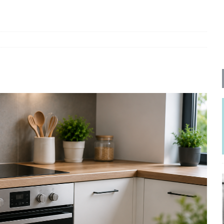
ΡΟΣΩΠΟΓΡΑΦΙΕΣ
νερό
ΑΝΑΓΝΩΣΕΙΣ
: από τον Αντιδιαφωτισμό στον ψηφιακό Κοινωνικό Δαρβινισμό
δημοσιογραφία βάζει τα χέρια της και βγάζει τα μάτια της
ΑΠΟΨΕΙΣ
εργασίας ΗΠΑ-Σαουδικής Αραβίας
ΑΠΟΨΕΙΣ
και το Σχέδιο Άτσεσον
ΑΠΟΨΕΙΣ
ΑΠΟΨΕΙΣ
ίτευση
ΠΡΟΒΟΛΕΣ
η Αυγούστου: Πώς ένας αποτυχημένος κοινοβουλευτικός έγινε
ίται και δεν εκβιάζεται
ΠΑΡΕΜΒΑΣΕΙΣ
χη της δεύτερης θέσης είναι (πολύ) ανοιχτή ακόμη. Προς αναμέτρηση