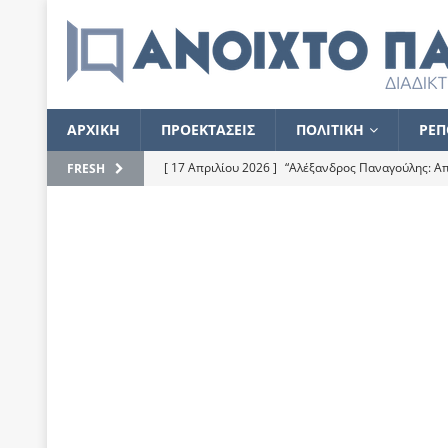
ΑΡΧΙΚΗ
ΠΡΟΕΚΤΑΣΕΙΣ
ΠΟΛΙΤΙΚΗ
ΡΕΠ
[ 17 Απριλίου 2026 ]
“Αλέξανδρος Παναγούλης: Απε
FRESH
του
ΕΠΙΛΟΓΕΣ
[ 17 Φεβρουαρίου 2026 ]
Απορίες και η απορία γι
[ 7 Νοεμβρίου 2022 ]
Kυρ. Μητσοτάκης: “Ουδέποτε
χειρίζεται το λογισμικό Predator”
ΡΕΠΟΡΤΑΖ
[ 21 Ιουλίου 2021 ]
Το Ανοιχτό Παράθυρο ευχαρισ
[ 15 Σεπτεμβρίου 2020 ]
Το εκκρεμές της οικονομ
[ 14 Ιουλίου 2020 ]
Κ. Καραμανλής: Κασσάνδρα
[ 4 Ιουλίου 2020 ]
Το σκληρό φθινόπωρο και το δ