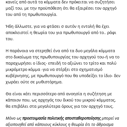
κανείς από αυτά τα κόμματα δεν πρόκειται να συζητήσει
μαζί του, με την προϋπόθεση ότι θα εξαιρέσει τον αρχηγό
του από τη πρωθυπουργία.
Ήδη άλλωστε, για να φτάσει σ αυτόν η εντολή θα έχει
αποκλειστεί η θεωρία του για πρωθυπουργό από το.. ράφι
του.
Η παράνοια να στερηθεί ένα από τα δυο μεγάλα κόμματα
στο δικαίωμα της πρωθυπουργίας του αρχηγού του-ή να το
παραχωρήσει ο ίδιος- επειδή το αξιώνει το τρίτο και πολύ
μικρόμετρο κόμμα -για να στέρξει στο σχηματισμό
κυβέρνησης, με πρωθυπουργό που θα υποδείξει το ίδιο- δεν
χωράει ούτε σε μυθιστόρημα.
Θα είναι κάτι περισσότερο από ανοησία η συζήτηση με
κάποιον που, ως αρχηγός του δικού του μικρού κόμματος,
θα επιβάλει στα μεγαλύτερα όρους για τον αρχηγό τους.
Μόνο ως
προετοιμασία πολιτικής αποσταθεροποίησης
μπορεί να
αξιοποιηθεί από κάποιους κύκλους η θεωρία ότι το άθροισμα