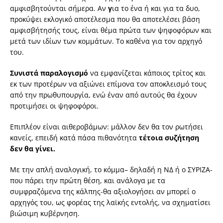
αμφισβητούνται σήμερα. Αν
γ
ια το ένα ή και για τα δυο,
προκύψει εκλογικό αποτέλεσμα που θα αποτελέσει βάση
αμφισβήτησής τους, είναι θέμα πρώτα των ψηφοφόρων και
μετά των ιδίων των κομμάτων. Το καθένα για τον αρχηγό
του.
Συνιστά
παραλογισμό
να εμφανίζεται κάποιος τρίτος και
εκ των προτέρων να αξιώνει επίμονα τον αποκλεισμό τους
από την πρωθυπουργία, ενώ έναν από αυτούς θα έχουν
προτιμήσει οι ψηφοφόροι.
Επιπλέον είναι αιθεροβάμων: μάλλον δεν θα τον ρωτήσει
κανείς, επειδή κατά πάσα πιθανότητα
τέτοια συζήτηση
δεν θα γίνει.
Με την απλή αναλογική, το κόμμα– δηλαδή η ΝΔ ή ο ΣΥΡΙΖΑ-
που πάρει την πρώτη θέση, και ανάλογα με τα
συμφραζόμενα της κάλπης-θα αξιολογήσει αν μπορεί ο
αρχηγός του, ως φορέας της λαϊκής εντολής, να σχηματίσει
βιώσιμη κυβέρνηση.