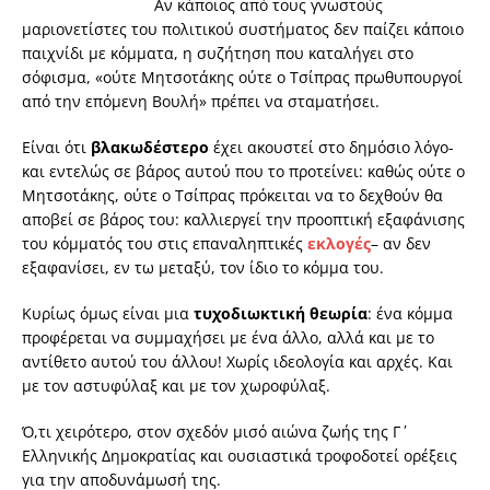
Αν κάποιος από τους γνωστούς
μαριονετίστες του πολιτικού συστήματος δεν παίζει κάποιο
παιχνίδι με κόμματα, η συζήτηση που καταλήγει στο
σόφισμα, «ούτε Μητσοτάκης ούτε ο Τσίπρας πρωθυπουργοί
από την επόμενη Βουλή» πρέπει να σταματήσει.
Είναι ότι
βλακωδέστερο
έχει ακουστεί στο δημόσιο λόγο-
και εντελώς σε βάρος αυτού που το προτείνει: καθώς ούτε ο
Μητσοτάκης, ούτε ο Τσίπρας πρόκειται να το δεχθούν θα
αποβεί σε βάρος του: καλλιεργεί την προοπτική εξαφάνισης
του κόμματός του στις επαναληπτικές
εκλογές
– αν δεν
εξαφανίσει, εν τω μεταξύ, τον ίδιο το κόμμα του.
Κυρίως όμως είναι μια
τυχοδιωκτική
θεωρία
: ένα κόμμα
προφέρεται να συμμαχήσει με ένα άλλο, αλλά και με το
αντίθετο αυτού του άλλου! Χωρίς ιδεολογία και αρχές. Και
με τον αστυφύλαξ και με τον χωροφύλαξ.
Ό,τι χειρότερο, στον σχεδόν μισό αιώνα ζωής της Γ΄
Ελληνικής Δημοκρατίας και ουσιαστικά τροφοδοτεί ορέξεις
για την αποδυνάμωσή της.