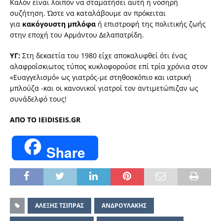
Καλόν είναι λοιπόν να σταματήσει αυτή η νοσηρή
συζήτηση. Ώστε να καταλάβουμε αν πρόκειται
για
κακόγουστη μπλόφα
ή επιστροφή της πολιτικής ζωής
στην εποχή του Αρμάντου Δελαπατρίδη.
ΥΓ:
Στη δεκαετία του 1980 είχε αποκαλυφθεί ότι ένας
αλαφροΐσκιωτος τύπος κυκλοφορούσε επί τρία χρόνια στον
«Ευαγγελισμό» ως γιατρός-με στηθοσκόπιο και ιατρική
μπλούζα -και οι κανονικοί γιατροί τον αντιμετώπιζαν ως
συνάδελφό τους!
ΑΠΟ ΤΟ IEIDISEIS.GR
Share
ΑΛΕΞΗΣ ΤΣΙΠΡΑΣ
ΑΝΔΡΟΥΛΑΚΗΣ