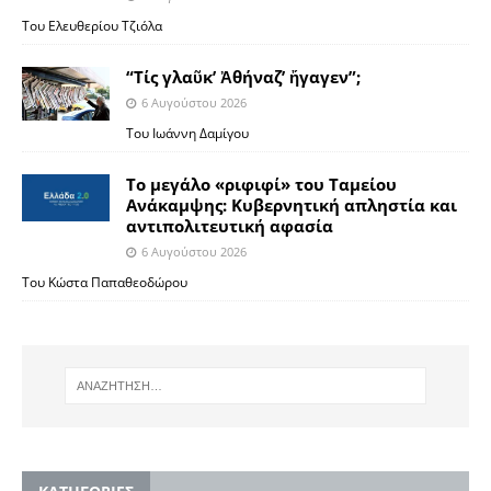
Του Ελευθερίου Τζιόλα
“Τίς γλαῦκ’ Ἀθήναζ’ ἤγαγεν”;
6 Αυγούστου 2026
Του Ιωάννη Δαμίγου
Το μεγάλο «ριφιφί» του Ταμείου
Ανάκαμψης: Κυβερνητική απληστία και
αντιπολιτευτική αφασία
6 Αυγούστου 2026
Του Κώστα Παπαθεοδώρου