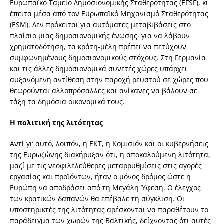
Ευρωπαϊκό Ταμείο Δημοσιονομικής Σταθερότητας (ΕFSF), κι
έπειτα μέσα από τον Ευρωπαϊκό Μηχανισμό Σταθερότητας
(ΕSM). Δεν πρόκειται για αυτόματες μεταβιβάσεις στο
πλαίσιο μιας δημοσιονομικής ένωσης∙ για να λάβουν
χρηματοδότηση, τα κράτη-μέλη πρέπει να πετύχουν
συμφωνημένους δημοσιονομικούς στόχους. Στη Γερμανία
και τις άλλες δημοσιονομικά συνετές χώρες υπάρχει
αυξανόμενη αντίθεση στην παροχή ρευστού σε χώρες που
θεωρούνται αλλοπρόσαλλες και ανίκανες να βάλουν σε
τάξη τα δημόσια οικονομικά τους.
Η πολιτική της λιτότητας
Αντί γι’ αυτό, λοιπόν, η ΕΚΤ, η Κομισιόν και οι κυβερνήσεις
της Ευρωζώνης διακήρυξαν ότι, η αποκαλούμενη λιτότητα,
μαζί με τις νεοφιλελεύθερες μεταρρυθμίσεις στις αγορές
εργασίας και προϊόντων, ήταν ο μόνος δρόμος ώστε η
Ευρώπη να αποδράσει από τη Μεγάλη Ύφεση. Ο έλεγχος
των κρατικών δαπανών θα επέβαλε τη σύγκλιση. Οι
υποστηρικτές της λιτότητας αρέσκονται να παραθέτουν το
παράδειγμα των χωρών της Βαλτικής, δείχνοντας ότι αυτές