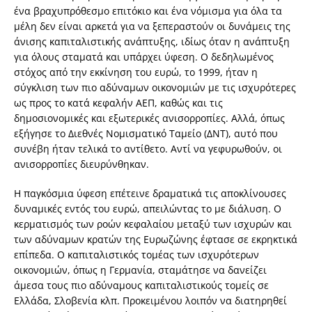
ένα βραχυπρόθεσμο επιτόκιο και ένα νόμισμα για όλα τα
μέλη δεν είναι αρκετά για να ξεπεραστούν οι δυνάμεις της
άνισης καπιταλιστικής ανάπτυξης, ιδίως όταν η ανάπτυξη
για όλους σταματά και υπάρχει ύφεση. Ο δεδηλωμένος
στόχος από την εκκίνηση του ευρώ, το 1999, ήταν η
σύγκλιση των πιο αδύναμων οικονομιών με τις ισχυρότερες
ως προς το κατά κεφαλήν ΑΕΠ, καθώς και τις
δημοσιονομικές και εξωτερικές ανισορροπίες. Αλλά, όπως
εξήγησε το Διεθνές Νομισματικό Ταμείο (ΔΝΤ), αυτό που
συνέβη ήταν τελικά το αντίθετο. Αντί να γεφυρωθούν, οι
ανισορροπίες διευρύνθηκαν.
Η παγκόσμια ύφεση επέτεινε δραματικά τις αποκλίνουσες
δυναμικές εντός του ευρώ, απειλώντας το με διάλυση. Ο
κερματισμός των ροών κεφαλαίου μεταξύ των ισχυρών και
των αδύναμων κρατών της Ευρωζώνης έφτασε σε εκρηκτικά
επίπεδα. Ο καπιταλιστικός τομέας των ισχυρότερων
οικονομιών, όπως η Γερμανία, σταμάτησε να δανείζει
άμεσα τους πιο αδύναμους καπιταλιστικούς τομείς σε
Ελλάδα, Σλοβενία κλπ. Προκειμένου λοιπόν να διατηρηθεί