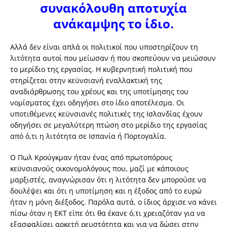
συνακόλουθη αποτυχία
ανάκαμψης το ίδιο.
Αλλά δεν είναι απλά οι πολιτικοί που υποστηρίζουν τη
λιτότητα αυτοί που μείωσαν ή που σκοπεύουν να μειώσουν
το μερίδιο της εργασίας. Η κυβερνητική πολιτική που
στηρίζεται στην κεϋνσιανή εναλλακτική της
αναδιάρθρωσης του χρέους και της υποτίμησης του
νομίσματος έχει οδηγήσει στο ίδιο αποτέλεσμα. Οι
υποτιθέμενες κεϋνσιανές πολιτικές της Ισλανδίας έχουν
οδηγήσει σε μεγαλύτερη πτώση στο μερίδιο της εργασίας
από ό,τι η λιτότητα σε Ισπανία ή Πορτογαλία.
Ο Πωλ Κρούγκμαν ήταν ένας από πρωτοπόρους
κεϋνσιανούς οικονομολόγους που, μαζί με κάποιους
μαρξιστές, αναγνώρισαν ότι η λιτότητα δεν μπορούσε να
δουλέψει και ότι η υποτίμηση και η έξοδος από το ευρώ
ήταν η μόνη διέξοδος. Παρόλα αυτά, ο ίδιος άρχισε να κάνει
πίσω όταν η ΕΚΤ είπε ότι θα έκανε ό,τι χρειαζόταν για να
εξασφαλίσει αρκετή ρευστότητα και για να δώσει στην