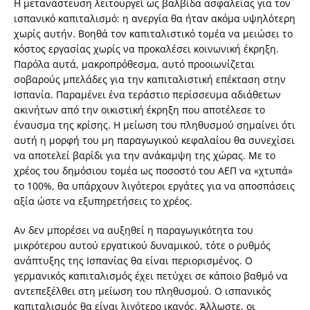
Η μετανάστευση λειτουργεί ως βαλβίδα ασφαλείας για τον
ισπανικό καπιταλισμό: η ανεργία θα ήταν ακόμα υψηλότερη
χωρίς αυτήν. Βοηθά τον καπιταλιστικό τομέα να μειώσει το
κόστος εργασίας χωρίς να προκαλέσει κοινωνική έκρηξη.
Παρόλα αυτά, μακροπρόθεσμα, αυτό προοιωνίζεται
σοβαρούς μπελάδες για την καπιταλιστική επέκταση στην
Ισπανία. Παραμένει ένα τεράστιο περίσσευμα αδιάθετων
ακινήτων από την οικιστική έκρηξη που αποτέλεσε το
έναυσμα της κρίσης. Η μείωση του πληθυσμού σημαίνει ότι
αυτή η μορφή του μη παραγωγικού κεφαλαίου θα συνεχίσει
να αποτελεί βαρίδι για την ανάκαμψη της χώρας. Με το
χρέος του δημόσιου τομέα ως ποσοστό του ΑΕΠ να «χτυπά»
το 100%, θα υπάρχουν λιγότεροι εργάτες για να αποσπάσεις
αξία ώστε να εξυπηρετήσεις το χρέος.
Αν δεν μπορέσει να αυξηθεί η παραγωγικότητα του
μικρότερου αυτού εργατικού δυναμικού, τότε ο ρυθμός
ανάπτυξης της Ισπανίας θα είναι περιορισμένος. Ο
γερμανικός καπιταλισμός έχει πετύχει σε κάποιο βαθμό να
αντεπεξέλθει στη μείωση του πληθυσμού. Ο ισπανικός
καπιταλισμός θα είναι λιγότερο ικανός. Άλλωστε, οι