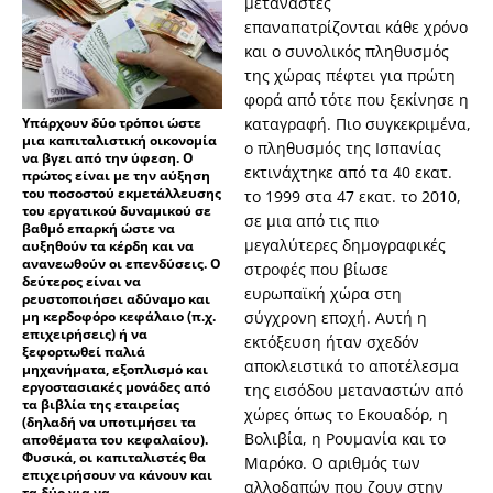
μετανάστες
επαναπατρίζονται κάθε χρόνο
και ο συνολικός πληθυσμός
της χώρας πέφτει για πρώτη
φορά από τότε που ξεκίνησε η
Υπάρχουν δύο τρόποι ώστε
καταγραφή. Πιο συγκεκριμένα,
μια καπιταλιστική οικονομία
ο πληθυσμός της Ισπανίας
να βγει από την ύφεση. Ο
εκτινάχτηκε από τα 40 εκατ.
πρώτος είναι με την αύξηση
του ποσοστού εκμετάλλευσης
το 1999 στα 47 εκατ. το 2010,
του εργατικού δυναμικού σε
σε μια από τις πιο
βαθμό επαρκή ώστε να
μεγαλύτερες δημογραφικές
αυξηθούν τα κέρδη και να
ανανεωθούν οι επενδύσεις. Ο
στροφές που βίωσε
δεύτερος είναι να
ευρωπαϊκή χώρα στη
ρευστοποιήσει αδύναμο και
μη κερδοφόρο κεφάλαιο (π.χ.
σύγχρονη εποχή. Αυτή η
επιχειρήσεις) ή να
εκτόξευση ήταν σχεδόν
ξεφορτωθεί παλιά
αποκλειστικά το αποτέλεσμα
μηχανήματα, εξοπλισμό και
εργοστασιακές μονάδες από
της εισόδου μεταναστών από
τα βιβλία της εταιρείας
χώρες όπως το Εκουαδόρ, η
(δηλαδή να υποτιμήσει τα
Βολιβία, η Ρουμανία και το
αποθέματα του κεφαλαίου).
Φυσικά, οι καπιταλιστές θα
Μαρόκο. Ο αριθμός των
επιχειρήσουν να κάνουν και
αλλοδαπών που ζουν στην
τα δύο για να