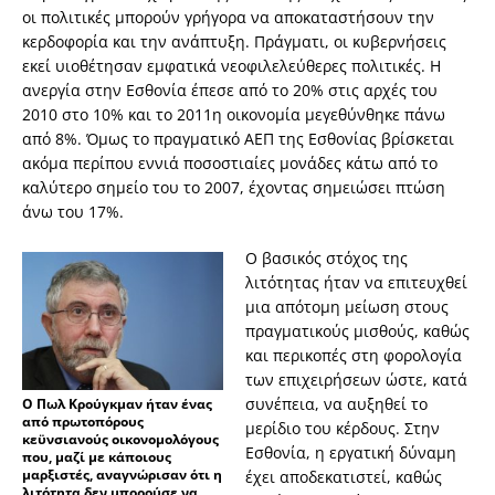
οι πολιτικές μπορούν γρήγορα να αποκαταστήσουν την
κερδοφορία και την ανάπτυξη. Πράγματι, οι κυβερνήσεις
εκεί υιοθέτησαν εμφατικά νεοφιλελεύθερες πολιτικές. Η
ανεργία στην Εσθονία έπεσε από το 20% στις αρχές του
2010 στο 10% και το 2011η οικονομία μεγεθύνθηκε πάνω
από 8%. Όμως το πραγματικό ΑΕΠ της Εσθονίας βρίσκεται
ακόμα περίπου εννιά ποσοστιαίες μονάδες κάτω από το
καλύτερο σημείο του το 2007, έχοντας σημειώσει πτώση
άνω του 17%.
Ο βασικός στόχος της
λιτότητας ήταν να επιτευχθεί
μια απότομη μείωση στους
πραγματικούς μισθούς, καθώς
και περικοπές στη φορολογία
των επιχειρήσεων ώστε, κατά
συνέπεια, να αυξηθεί το
Ο Πωλ Κρούγκμαν ήταν ένας
από πρωτοπόρους
μερίδιο του κέρδους. Στην
κεϋνσιανούς οικονομολόγους
Εσθονία, η εργατική δύναμη
που, μαζί με κάποιους
μαρξιστές, αναγνώρισαν ότι η
έχει αποδεκατιστεί, καθώς
λιτότητα δεν μπορούσε να