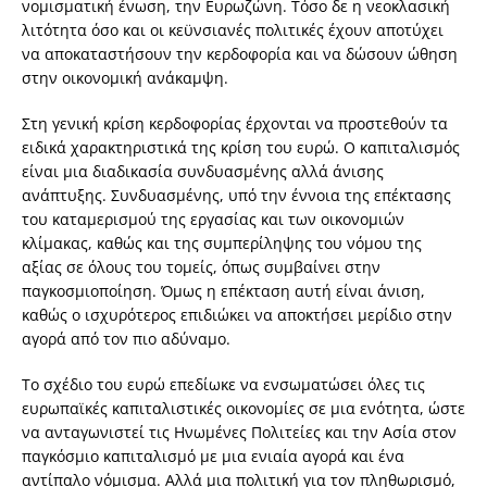
νομισματική ένωση, την Ευρωζώνη. Τόσο δε η νεοκλασική
λιτότητα όσο και οι κεϋνσιανές πολιτικές έχουν αποτύχει
να αποκαταστήσουν την κερδοφορία και να δώσουν ώθηση
στην οικονομική ανάκαμψη.
Στη γενική κρίση κερδοφορίας έρχονται να προστεθούν τα
ειδικά χαρακτηριστικά της κρίση του ευρώ. Ο καπιταλισμός
είναι μια διαδικασία συνδυασμένης αλλά άνισης
ανάπτυξης. Συνδυασμένης, υπό την έννοια της επέκτασης
του καταμερισμού της εργασίας και των οικονομιών
κλίμακας, καθώς και της συμπερίληψης του νόμου της
αξίας σε όλους του τομείς, όπως συμβαίνει στην
παγκοσμιοποίηση. Όμως η επέκταση αυτή είναι άνιση,
καθώς ο ισχυρότερος επιδιώκει να αποκτήσει μερίδιο στην
αγορά από τον πιο αδύναμο.
Το σχέδιο του ευρώ επεδίωκε να ενσωματώσει όλες τις
ευρωπαϊκές καπιταλιστικές οικονομίες σε μια ενότητα, ώστε
να ανταγωνιστεί τις Ηνωμένες Πολιτείες και την Ασία στον
παγκόσμιο καπιταλισμό με μια ενιαία αγορά και ένα
αντίπαλο νόμισμα. Αλλά μια πολιτική για τον πληθωρισμό,