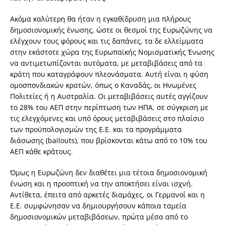
Ακόμα καλύτερη θα ήταν η εγκαθίδρυση μια πλήρους
δημοσιονομικής ένωσης, ώστε οι θεσμοί της Ευρωζώνης να
ελέγχουν τους φόρους και τις δαπάνες, τα δε ελλείμματα
στην εκάστοτε χώρα της Ευρωπαϊκής Νομισματικής Ένωσης
να αντιμετωπίζονται αυτόματα, με μεταβιβάσεις από τα
κράτη που καταγράφουν πλεονάσματα. Αυτή είναι η φύση
ομοσπονδιακών κρατών, όπως ο Καναδάς, οι Ηνωμένες
Πολιτείες ή η Αυστραλία. Οι μεταβιβάσεις αυτές αγγίζουν
το 28% του ΑΕΠ στην περίπτωση των ΗΠΑ, σε σύγκριση με
τις ελεγχόμενες και υπό όρους μεταβιβάσεις στο πλαίσιο
των προϋπολογισμών της Ε.Ε. και τα προγράμματα
διάσωσης (bailouts), που βρίσκονται κάτω από το 10% του
ΑΕΠ κάθε κράτους.
Όμως η Ευρωζώνη δεν διαθέτει μια τέτοια δημοσιονομική
ένωση και η προοπτική να την αποκτήσει είναι ισχνή.
Αντίθετα, έπειτα από αρκετές διαμάχες, οι Γερμανοί και η
Ε.Ε. συμφώνησαν να δημιουργήσουν κάποια ταμεία
δημοσιονομικών μεταβιβάσεων, πρώτα μέσα από το