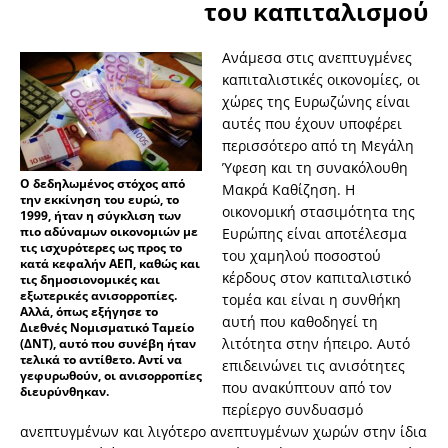
του καπιταλισμού
Ανάμεσα στις ανεπτυγμένες
καπιταλιστικές οικονομίες, οι
χώρες της Ευρωζώνης είναι
αυτές που έχουν υποφέρει
περισσότερο από τη Μεγάλη
Ύφεση και τη συνακόλουθη
Ο δεδηλωμένος στόχος από
Μακρά Καθίζηση. Η
την εκκίνηση του ευρώ, το
οικονομική στασιμότητα της
1999, ήταν η σύγκλιση των
πιο αδύναμων οικονομιών με
Ευρώπης είναι αποτέλεσμα
τις ισχυρότερες ως προς το
του χαμηλού ποσοστού
κατά κεφαλήν ΑΕΠ, καθώς και
κέρδους στον καπιταλιστικό
τις δημοσιονομικές και
εξωτερικές ανισορροπίες.
τομέα και είναι η συνθήκη
Αλλά, όπως εξήγησε το
αυτή που καθοδηγεί τη
Διεθνές Νομισματικό Ταμείο
λιτότητα στην ήπειρο. Αυτό
(ΔΝΤ), αυτό που συνέβη ήταν
τελικά το αντίθετο. Αντί να
επιδεινώνει τις ανισότητες
γεφυρωθούν, οι ανισορροπίες
που ανακύπτουν από τον
διευρύνθηκαν.
περίεργο συνδυασμό
ανεπτυγμένων και λιγότερο ανεπτυγμένων χωρών στην ίδια