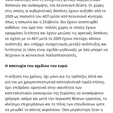
δαπανών και ανάκαμψης, τον Κεϋνσιανό δείκτη. Οι χώρες
στις οποίες οι κυβερνητικές δαπάνες έχουν αυξηθεί από το
2009 ως ποσοστό του ΑΕΠ (μέσα από Κεϋνσιανά κίνητρα),
όπως η Ιαπωνία και η Σλοβενία, δεν έχουν αναπτυχθεί
καθόλου, την ώρα που πολλές χώρες οι οποίες έχουν
εφαρμόσει λιτότητα και έχουν μειώσει τις κρατικές δαπάνες
σε σχέση με το ΑΕΠ μετά το 2009 έχουν επιτύχει κάποια
ανάπτυξη. Δεν υπάρχει συσχετισμός μεταξύ ανάπτυξης και
λιτότητας (η τάση είναι σχεδόν μηδενική), με όσα μπορεί να
δείχνουν οι κεϋνσιανοί πολλαπλασιαστές.
Η αποτυχία του σχεδίου του ευρώ
Η αύξηση του χρέους, όχι μόνο για τις τράπεζες αλλά και
για τον μη χρηματοπιστωτικό καπιταλιστικό τομέα επίσης,
έχει επιδράσει αρνητικά στην ικανότητα των
καπιταλιστικών οικονομιών της Ευρώπης να ανακάμψουν
γρήγορα, ακόμα και μετά την περικοπή θέσεων εργασίας, το
κλείσιμο επιχειρήσεων και το τέλος των επενδύσεων ώστε
να μειωθεί το κόστος κεφαλαίου. Όσο μεγαλύτερη ήταν η