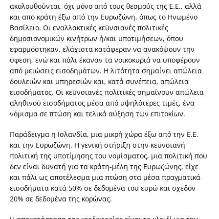
ακολουθούνται, όχι μόνο από τους θεσμούς της Ε.Ε., αλλά
και από κράτη έξω από την Ευρωζώνη, όπως το Ηνωμένο
Βασίλειο. Οι εναλλακτικές κεϋνσιανές πολιτικές
δημοσιονομικών κινήτρων ή/και υποτιμήσεων, όπου
εφαρμόστηκαν, ελάχιστα κατάφεραν να ανακόψουν την
ύφεση, ενώ και πάλι έκαναν τα νοικοκυριά να υποφέρουν
από μειώσεις εισοδημάτων. Η λιτότητα σημαίνει απώλεια
δουλειών και υπηρεσιών και, κατά συνέπεια, απώλεια
εισοδήματος. Οι κεϋνσιανές πολιτικές σημαίνουν απώλεια
αληθινού εισοδήματος μέσα από υψηλότερες τιμές, ένα
νόμισμα σε πτώση και τελικά αύξηση των επιτοκίων.
Παράδειγμα η Ισλανδία, μια μικρή χώρα έξω από την Ε.Ε.
και την Ευρωζώνη. Η γενική στήριξη στην κεϋνσιανή
πολιτική της υποτίμησης του νομίσματος, μια πολιτική που
δεν είναι δυνατή για τα κράτη-μέλη της Ευρωζώνης, είχε
και πάλι ως αποτέλεσμα μια πτώση στα μέσα πραγματικά
εισοδήματα κατά 50% σε δεδομένα του ευρώ και σχεδόν
20% σε δεδομένα της κορώνας.