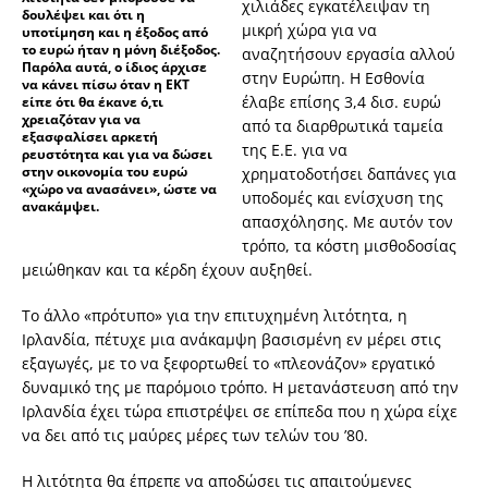
χιλιάδες εγκατέλειψαν τη
δουλέψει και ότι η
μικρή χώρα για να
υποτίμηση και η έξοδος από
το ευρώ ήταν η μόνη διέξοδος.
αναζητήσουν εργασία αλλού
Παρόλα αυτά, ο ίδιος άρχισε
στην Ευρώπη. Η Εσθονία
να κάνει πίσω όταν η ΕΚΤ
έλαβε επίσης 3,4 δισ. ευρώ
είπε ότι θα έκανε ό,τι
χρειαζόταν για να
από τα διαρθρωτικά ταμεία
εξασφαλίσει αρκετή
της Ε.Ε. για να
ρευστότητα και για να δώσει
στην οικονομία του ευρώ
χρηματοδοτήσει δαπάνες για
«χώρο να ανασάνει», ώστε να
υποδομές και ενίσχυση της
ανακάμψει.
απασχόλησης. Με αυτόν τον
τρόπο, τα κόστη μισθοδοσίας
μειώθηκαν και τα κέρδη έχουν αυξηθεί.
Το άλλο «πρότυπο» για την επιτυχημένη λιτότητα, η
Ιρλανδία, πέτυχε μια ανάκαμψη βασισμένη εν μέρει στις
εξαγωγές, με το να ξεφορτωθεί το «πλεονάζον» εργατικό
δυναμικό της με παρόμοιο τρόπο. Η μετανάστευση από την
Ιρλανδία έχει τώρα επιστρέψει σε επίπεδα που η χώρα είχε
να δει από τις μαύρες μέρες των τελών του ’80.
Η λιτότητα θα έπρεπε να αποδώσει τις απαιτούμενες