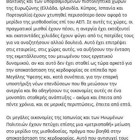
Βαλτικής και των υποβαθμισμένων πιστοληπτικά χωρών
της Ευρωζώνης (Ελλάδα, Ιρλανδία, Κύπρος, Ισπανία και
Πορτογαλία) έχουν χτυπηθεί περισσότερο όσον αφορά το
μερίδιο της μισθοδοσίας επί του ΑΕΠ. Σε αυτές τις χώρες, οι
πραγματικοί μισθοί έχουν πέσει, η ανεργία έχει εκτοξευτεί
και εκατοντάδες χιλιάδες έχουν φύγει από τις πατρίδες τους
για να αναζητήσουν αλλού δουλειά. Αυτό έχει επιτρέψει
στις εταιρείες, στις χώρες αυτές, να αυξήσουν την ένταση
της εκμετάλλευσης του μειωμένου τους εργατικού
δυναμικού, αν και αυτό δεν έχει σταθεί ως τώρα αρκετό για
την αποκατάσταση της κερδοφορίας σε επίπεδα προ
Μεγάλης Ύφεσης και, κατά συνέπεια, για την επαρκή
υποστήριξη νέων επενδύσεων που θα μειώσουν την
ανεργία και θα οδηγήσουν τις οικονομίες αυτές σε ένα
μονοπάτι σταθερής ανάπτυξης – ακόμα και έπειτα από
πέντε χρόνια, και σε μερικές περιπτώσεις, έπειτα από επτά.
Οι μεγάλες οικονομίες της Ιαπωνίας και των Ηνωμένων
Πολιτειών έχουν πετύχει επίσης μια «μετριοπαθή» μείωση
στο μερίδιο της μισθοδοσίας, πράγμα που βοηθά στην
αποκατάσταση της κερδοφορίας. Αυτό που ανησυχεί τους