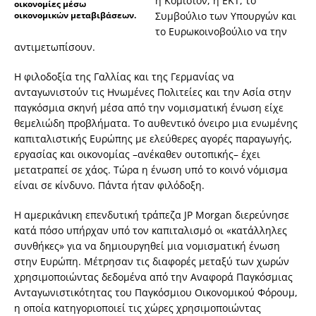
η Κομισιόν, η ΕΚΤ, το
οικονομίες μέσω
οικονομικών μεταβιβάσεων.
Συμβούλιο των Υπουργών και
το Ευρωκοινοβούλιο να την
αντιμετωπίσουν.
Η φιλοδοξία της Γαλλίας και της Γερμανίας να
ανταγωνιστούν τις Ηνωμένες Πολιτείες και την Ασία στην
παγκόσμια σκηνή μέσα από την νομισματική ένωση είχε
θεμελιώδη προβλήματα. Το αυθεντικό όνειρο μια ενωμένης
καπιταλιστικής Ευρώπης με ελεύθερες αγορές παραγωγής,
εργασίας και οικονομίας –ανέκαθεν ουτοπικής– έχει
μετατραπεί σε χάος. Τώρα η ένωση υπό το κοινό νόμισμα
είναι σε κίνδυνο. Πάντα ήταν φιλόδοξη.
Η αμερικάνικη επενδυτική τράπεζα JP Morgan διερεύνησε
κατά πόσο υπήρχαν υπό τον καπιταλισμό οι «κατάλληλες
συνθήκες» για να δημιουργηθεί μια νομισματική ένωση
στην Ευρώπη. Μέτρησαν τις διαφορές μεταξύ των χωρών
χρησιμοποιώντας δεδομένα από την Αναφορά Παγκόσμιας
Ανταγωνιστικότητας του Παγκόσμιου Οικονομικού Φόρουμ,
η οποία κατηγοριοποιεί τις χώρες χρησιμοποιώντας