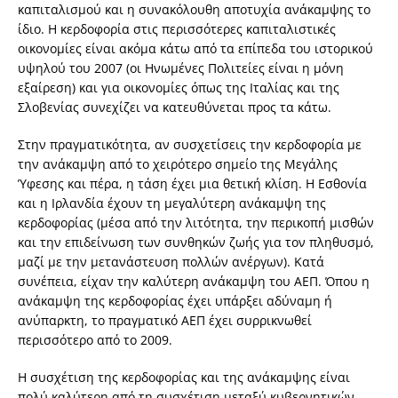
καπιταλισμού και η συνακόλουθη αποτυχία ανάκαμψης το
ίδιο. Η κερδοφορία στις περισσότερες καπιταλιστικές
οικονομίες είναι ακόμα κάτω από τα επίπεδα του ιστορικού
υψηλού του 2007 (οι Ηνωμένες Πολιτείες είναι η μόνη
εξαίρεση) και για οικονομίες όπως της Ιταλίας και της
Σλοβενίας συνεχίζει να κατευθύνεται προς τα κάτω.
Στην πραγματικότητα, αν συσχετίσεις την κερδοφορία με
την ανάκαμψη από το χειρότερο σημείο της Μεγάλης
Ύφεσης και πέρα, η τάση έχει μια θετική κλίση. Η Εσθονία
και η Ιρλανδία έχουν τη μεγαλύτερη ανάκαμψη της
κερδοφορίας (μέσα από την λιτότητα, την περικοπή μισθών
και την επιδείνωση των συνθηκών ζωής για τον πληθυσμό,
μαζί με την μετανάστευση πολλών ανέργων). Κατά
συνέπεια, είχαν την καλύτερη ανάκαμψη του ΑΕΠ. Όπου η
ανάκαμψη της κερδοφορίας έχει υπάρξει αδύναμη ή
ανύπαρκτη, το πραγματικό ΑΕΠ έχει συρρικνωθεί
περισσότερο από το 2009.
Η συσχέτιση της κερδοφορίας και της ανάκαμψης είναι
πολύ καλύτερη από τη συσχέτιση μεταξύ κυβερνητικών