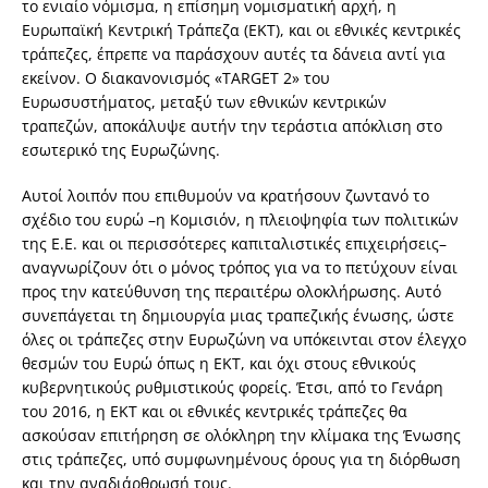
το ενιαίο νόμισμα, η επίσημη νομισματική αρχή, η
Ευρωπαϊκή Κεντρική Τράπεζα (ΕΚΤ), και οι εθνικές κεντρικές
τράπεζες, έπρεπε να παράσχουν αυτές τα δάνεια αντί για
εκείνον. O διακανονισμός «TARGET 2» του
Ευρωσυστήματος, μεταξύ των εθνικών κεντρικών
τραπεζών, αποκάλυψε αυτήν την τεράστια απόκλιση στο
εσωτερικό της Ευρωζώνης.
Αυτοί λοιπόν που επιθυμούν να κρατήσουν ζωντανό το
σχέδιο του ευρώ –η Κομισιόν, η πλειοψηφία των πολιτικών
της Ε.Ε. και οι περισσότερες καπιταλιστικές επιχειρήσεις–
αναγνωρίζουν ότι ο μόνος τρόπος για να το πετύχουν είναι
προς την κατεύθυνση της περαιτέρω ολοκλήρωσης. Αυτό
συνεπάγεται τη δημιουργία μιας τραπεζικής ένωσης, ώστε
όλες οι τράπεζες στην Ευρωζώνη να υπόκεινται στον έλεγχο
θεσμών του Ευρώ όπως η ΕΚΤ, και όχι στους εθνικούς
κυβερνητικούς ρυθμιστικούς φορείς. Έτσι, από το Γενάρη
του 2016, η ΕΚΤ και οι εθνικές κεντρικές τράπεζες θα
ασκούσαν επιτήρηση σε ολόκληρη την κλίμακα της Ένωσης
στις τράπεζες, υπό συμφωνημένους όρους για τη διόρθωση
και την αναδιάρθρωσή τους.