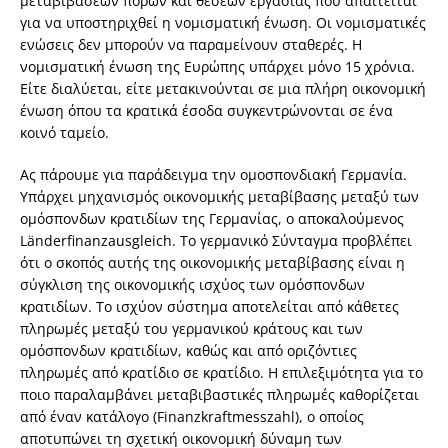
μεταβιβάσεων πόρων και θέσεων εργασίας που απαιτείται
για να υποστηριχθεί η νομισματική ένωση. Οι νομισματικές
ενώσεις δεν μπορούν να παραμείνουν σταθερές. Η
νομισματική ένωση της Ευρώπης υπάρχει μόνο 15 χρόνια.
Είτε διαλύεται, είτε μετακινούνται σε μια πλήρη οικονομική
ένωση όπου τα κρατικά έσοδα συγκεντρώνονται σε ένα
κοινό ταμείο.
Ας πάρουμε για παράδειγμα την ομοσπονδιακή Γερμανία.
Υπάρχει μηχανισμός οικονομικής μεταβίβασης μεταξύ των
ομόσπονδων κρατιδίων της Γερμανίας, ο αποκαλούμενος
Länderfinanzausgleich. Το γερμανικό Σύνταγμα προβλέπει
ότι ο σκοπός αυτής της οικονομικής μεταβίβασης είναι η
σύγκλιση της οικονομικής ισχύος των ομόσπονδων
κρατιδίων. Το ισχύον σύστημα αποτελείται από κάθετες
πληρωμές μεταξύ του γερμανικού κράτους και των
ομόσπονδων κρατιδίων, καθώς και από οριζόντιες
πληρωμές από κρατίδιο σε κρατίδιο. Η επιλεξιμότητα για το
ποιο παραλαμβάνει μεταβιβαστικές πληρωμές καθορίζεται
από έναν κατάλογο (Finanzkraftmesszahl), ο οποίος
αποτυπώνει τη σχετική οικονομική δύναμη των