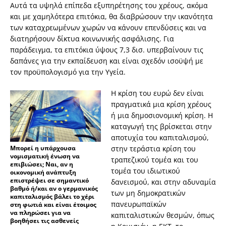
Αυτά τα υψηλά επίπεδα εξυπηρέτησης του χρέους, ακόμα
και με χαμηλότερα επιτόκια, θα διαβρώσουν την ικανότητα
των καταχρεωμένων χωρών να κάνουν επενδύσεις και να
διατηρήσουν δίκτυα κοινωνικής ασφάλισης. Για
παράδειγμα, τα επιτόκια ύψους 7,3 δισ. υπερβαίνουν τις
δαπάνες για την εκπαίδευση και είναι σχεδόν ισοϋψή με
τον προϋπολογισμό για την Υγεία.
Η κρίση του ευρώ δεν είναι
πραγματικά μια κρίση χρέους
ή μια δημοσιονομική κρίση. Η
καταγωγή της βρίσκεται στην
αποτυχία του καπιταλισμού,
Μπορεί η υπάρχουσα
στην τεράστια κρίση του
νομισματική ένωση να
τραπεζικού τομέα και του
επιβιώσει; Ναι, αν η
τομέα του ιδιωτικού
οικονομική ανάπτυξη
επιστρέψει σε σημαντικό
δανεισμού, και στην αδυναμία
βαθμό ή/και αν ο γερμανικός
των μη δημοκρατικών
καπιταλισμός βάλει το χέρι
πανευρωπαϊκών
στη φωτιά και είναι έτοιμος
να πληρώσει για να
καπιταλιστικών θεσμών, όπως
βοηθήσει τις ασθενείς