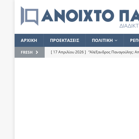
ΑΡΧΙΚΗ
ΠΡΟΕΚΤΑΣΕΙΣ
ΠΟΛΙΤΙΚΗ
ΡΕΠ
[ 17 Απριλίου 2026 ]
“Αλέξανδρος Παναγούλης: Απε
FRESH
του
ΕΠΙΛΟΓΕΣ
[ 17 Φεβρουαρίου 2026 ]
Απορίες και η απορία γι
[ 7 Νοεμβρίου 2022 ]
Kυρ. Μητσοτάκης: “Ουδέποτε
χειρίζεται το λογισμικό Predator”
ΡΕΠΟΡΤΑΖ
[ 21 Ιουλίου 2021 ]
Το Ανοιχτό Παράθυρο ευχαρισ
[ 15 Σεπτεμβρίου 2020 ]
Το εκκρεμές της οικονομ
[ 14 Ιουλίου 2020 ]
Κ. Καραμανλής: Κασσάνδρα
[ 4 Ιουλίου 2020 ]
Το σκληρό φθινόπωρο και το δ