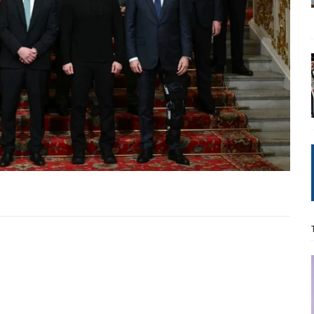
: από τον Αντιδιαφωτισμό στον ψηφιακό Κοινωνικό Δαρβινισμό
δημοσιογραφία βάζει τα χέρια της και βγάζει τα μάτια της
ΑΠΟΨΕΙΣ
εργασίας ΗΠΑ-Σαουδικής Αραβίας
ΑΠΟΨΕΙΣ
και το Σχέδιο Άτσεσον
ΑΠΟΨΕΙΣ
ΑΠΟΨΕΙΣ
ίτευση
ΠΡΟΒΟΛΕΣ