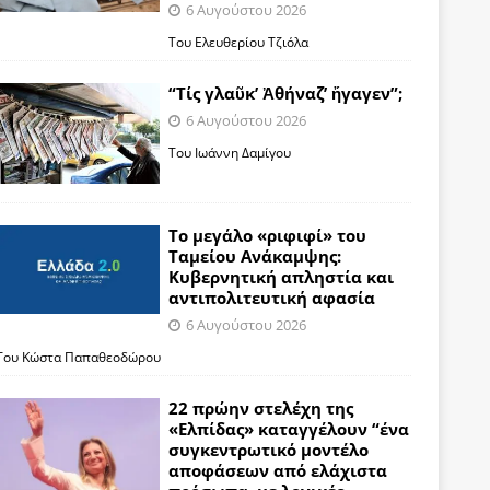
6 Αυγούστου 2026
Του Ελευθερίου Τζιόλα
“Τίς γλαῦκ’ Ἀθήναζ’ ἤγαγεν”;
6 Αυγούστου 2026
Του Ιωάννη Δαμίγου
Το μεγάλο «ριφιφί» του
Ταμείου Ανάκαμψης:
Κυβερνητική απληστία και
αντιπολιτευτική αφασία
6 Αυγούστου 2026
Του Κώστα Παπαθεοδώρου
22 πρώην στελέχη της
«Ελπίδας» καταγγέλουν “ένα
συγκεντρωτικό μοντέλο
αποφάσεων από ελάχιστα