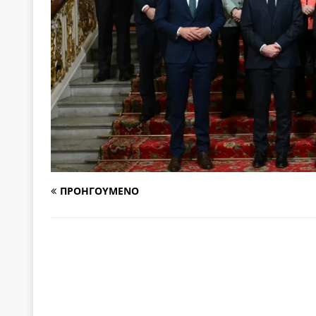
[ 4 Αυγούστου 2026 ]
Η γενεαλογία του φασισμού
ΠΑΡΕΜΒΑΣΕΙΣ
[ 4 Αυγούστου 2026 ]
Εφημερίδα «Εστία»: Όταν η 
[ 4 Αυγούστου 2026 ]
Η συμφωνία πυρηνικής συν
[ 4 Αυγούστου 2026 ]
Τα γεγονότα της Τηλλυρίας 
[ 4 Αυγούστου 2026 ]
Tηλεοπτικοί “Mega-Fiers”…
[ 4 Αυγούστου 2026 ]
Κώστας Τσουκαλάς: Αντιπολ
ΠΡΟΗΓΟΥΜΕΝΟ