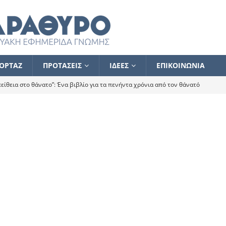
ΟΡΤΑΖ
ΠΡΟΤΑΣΕΙΣ
ΙΔΕΕΣ
ΕΠΙΚΟΙΝΩΝΙΑ
ίθεια στο θάνατο”: Ένα βιβλίο για τα πενήντα χρόνια από τον θάνατό
α το ποιος κοροϊδεύει ποιον Αλέξη
ΑΝΑΓΝΩΣΕΙΣ
 ισχυρίστηκα ότι δεν υπάρχει παρακολούθηση και κέντρο το οποίο
τεί θερμά όσους σπεύδουν να το ενισχύσουν – Συνεχίζουμε
FLASH
ίας θα κινηθεί στην αντίθετη κατεύθυνση
ΑΝΑΓΝΩΣΕΙΣ
ΠΡΟΣΩΠΟΓΡΑΦΙΕΣ
ίλημμα των εκλογών
ΑΝΑΓΝΩΣΕΙΣ