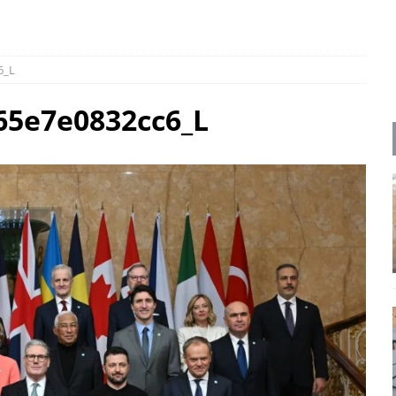
ΡΟΣΩΠΟΓΡΑΦΙΕΣ
 πολιτικής
UNCATEGORIZED
6_L
Μ. Καρυστιανού, Α. Σαμαράς: παλαιοί παίκτες και νέοι σε νέους ρόλους
65e7e0832cc6_L
ΑΠΟΨΕΙΣ
είου Ανάκαμψης: Κυβερνητική απληστία και αντιπολιτευτική αφασία
ίδας» καταγγέλουν “ένα συγκεντρωτικό μοντέλο αποφάσεων από
μών και παρασκηνιακών ανταγωνισμών”
ΣΚΕΨΕΙΣ
έπεια
ΠΡΟΒΟΛΕΣ
ης τελειώνει
ΠΑΡΕΜΒΑΣΕΙΣ
γησίες
ΠΡΟΒΟΛΕΣ
νερό
ΑΝΑΓΝΩΣΕΙΣ