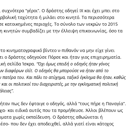
συχνότερα “γέροι”. Ο δράστης οδηγεί ΙΧ και έχει μπει στο
ερβολική ταχύτητα ή μιλάει στο κινητό. Τα περισσότερα
ε κατοικημένες περιοχές. Το σύνολο των νεκρών το 2015
ση κινητών συμβαδίζει με την έλλειψη επικοινωνίας, όσο τα
το κινηματογραφικό βίντεο ν-πιθανόν να μην είχε γίνει
τι ο δράστης οδηγούσε Πόρσε και ήταν γιος επιχειρηματία.
ική σελίδα Ίσκρα.
“Όχι όμως επειδή ο οδηγός ήταν γόνος
των διαφόρων ελίτ. Ο οδηγός θα μπορούσε να ήταν από το
υ πατέρα του. Και πάλι το ατύχημα, ταξικό έγκλημα θα ήταν, καθώς
αι οι πολιτικοί του διαχειριστές, με την εγκληματική πολιτική
λειας”.
ήταν πως δεν έφταιγε ο οδηγός, αλλά “τους πήρε η Παναγία”.
α- και ειδικά αυτός που τα προμήθευσε. Άλλοι βλέπουν ως
λώματα χωρίς εκπαίδευση. Ο δράστης αθωώνεται ή
έσο- που δεν έχει αποδειχθεί, αλλά γιατί είναι κάτοχος