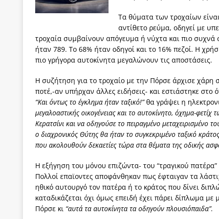
Τα θύματα των τροχαίων είναι 
αντίθετο ρεύμα, οδηγεί με υπ
τροχαία συμβαίνουν απόγευμα ή νύχτα και πιο συχνά σ
ήταν 789. Το 68% ήταν οδηγοί και το 16% πεζοί. Η χρή
πιο γρήγορα αυτοκίνητα μεγαλώνουν τις αποστάσεις.
Η συζήτηση για το τροχαίο με την Πόρσε άρχισε χάρη σ
ποτέ,-αν υπήρχαν άλλες ειδήσεις- και εστιάστηκε στο ό
“
Και όντως το έγκλημα ήταν ταξικό!”
θα γράψει η ηλεκτρον
μεγαλοαστικής οικογένειας και το αυτοκίνητο, όχημα-φετίχ 
Κερατσίνι και να οδηγούσε το πειραγμένο μεταχειρισμένο το
ο διαχρονικός Θύτης θα ήταν το συγκεκριμένο ταξικό κράτος κ
που ακολουθούν δεκαετίες τώρα στα θέματα της οδικής ασφά
Η εξήγηση του μόνου επιζώντα- του “τραγικού πατέρα” 
Πολλοί επαϊοντες αποφάνθηκαν πως έφταιγαν τα λάστιχ
ηθικό αυτουργό τον πατέρα ή το κράτος που δίνει διπ
καταδικάζεται όχι όμως επειδή έχει πάρει δίπλωμα με μ
Πόρσε κι
“αυτά τα αυτοκίνητα τα οδηγούν πλουσιόπαιδα”.