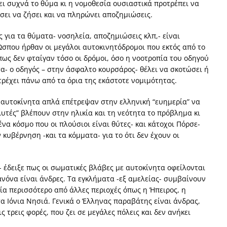
ει συχνά το θύμα κι η νομοθεσία ουσιαστικά προτρέπει να
σει να ζήσει και να πληρώνει αποζημιώσεις.
ς για τα θύματα- νοσηλεία, αποζημιώσεις κλπ,- είναι
 Ώσπου ήρθαν οι μεγάλοι αυτοκινητόδρομοι που εκτός από το
ως δεν φταίγαν τόσο οι δρόμοι, όσο η νοοτροπία του οδηγού
ητα- ο οδηγός – στην άσφαλτο κουρσάρος- θέλει να σκοτώσει ή
ρέχει πάνω από τα όρια της εκάστοτε νομιμότητας.
α αυτοκίνητα απλά επέτρεψαν στην ελληνική “ευημερία” να
υτές” βλέπουν στην ηλικία και τη νεότητα το πρόβλημα κι
να κόσμο που οι πλούσιοι είναι θύτες- και κάτοχοι Πόρσε-
κυβέρνηση -και τα κόμματα- για το ότι δεν έχουν οι
 έδειξε πως οι σωματικές βλάβες με αυτοκίνητα οφείλονται
ανόνα είναι άνδρες. Τα εγκλήματα -εξ αμελείας- συμβαίνουν
α περισσότερο από άλλες περιοχές όπως η Ήπειρος, η
τα Ιόνια Νησιά. Γενικά ο Έλληνας παραβάτης είναι άνδρας,
ς τρεις φορές, που ζει σε μεγάλες πόλεις και δεν ανήκει