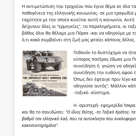
Η αντιμετώπιση του τροχαίου που έγινε θέμα σε όλα τα
παθογένεια της ελληνικής κοινωνίας- σε μια τραγωδία 
ταχύτητα με την οποία κινείται αυτή η κοινωνία. Αυτή
δείχνουν όλες οι “ερμηνείες”, τα παραληρήματα, οι τα
βάθος όλοι θα θέλαμε μια Πόρσε -και να οδηγούμε με 
ό,τι κακό συμβαίνει στη ζωή μας φταίει κάποιος άλλος.
Πιθανόν το δυστύχημα να ήτα
εύπορος πατέρας έδωσε μια Πό
συνείδηση ή γνώση να οδηγεί 
συνείδηση την ευθύνη αφού το
Όπως δεν έφταιγε πριν λίγο κα
οδηγούσε αυτός”. Μάλλον κάπο
-ταξικό- σύστημα.
Η -αριστερή- εφημερίδα Ίσκρα
και θα το σανιδώσει
:
“
Ο ίδιος Θύτης, -το Ταξικό Κράτος- τ
βαθμό τον ελληνικό λαό, που τα αυτοκίνητα που κυκλοφορού
κακοσυντηρημένα”.