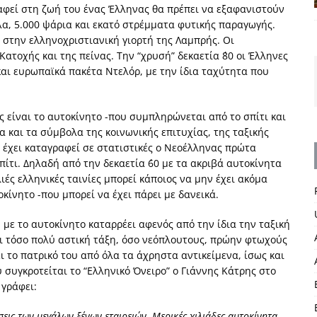
ραφεί στη ζωή του ένας Έλληνας θα πρέπει να εξαφανιστούν
λα, 5.000 ψάρια και εκατό στρέμματα φυτικής παραγωγής.
στην ελληνοχριστιανική γιορτή της Λαμπρής. Οι
ατοχής και της πείνας. Την “χρυσή” δεκαετία ΄80 οι Έλληνες
αι ευρωπαϊκά πακέτα Ντελόρ, με την ίδια ταχύτητα που
ς είναι το αυτοκίνητο -που συμπληρώνεται από το σπίτι και
α και τα σύμβολα της κοινωνικής επιτυχίας, της ταξικής
 έχει καταγραφεί σε στατιστικές ο Νεοέλληνας πρώτα
πίτι. Δηλαδή από την δεκαετία ΄60 με τα ακριβά αυτοκίνητα
ές ελληνικές ταινίες μπορεί κάποιος να μην έχει ακόμα
οκίνητο -που μπορεί να έχει πάρει με δανεικά.
 με το αυτοκίνητο καταρρέει αφενός από την ίδια την ταξική
ει τόσο πολύ αστική τάξη, όσο νεόπλουτους, πρώην φτωχούς
ι το πατρικό του από όλα τα άχρηστα αντικείμενα, ίσως και
 συγκροτείται το “Ελληνικό Όνειρο” ο Γιάννης Κάτρης στο
 γράφει:
σεις των μεγάλων ξένων εταιρειών. Μερικές χιλιάδες αυτοκίνητα