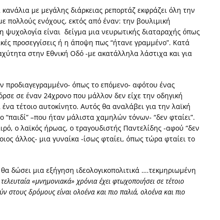
 κανάλια με μεγάλης διάρκειας ρεπορτάζ εκφράζει όλη την
με πολλούς ενόχους, εκτός από έναν
:
την βουλιμική
 η ψυχολογία είναι
δείγμα μια νευρωτικής διαταραχής όπως
ξικές προσεγγίσεις ή η άποψη πως “ήτανε γραμμένο”.
Κατά
ταχύτητα στην Εθνική Οδό -με ακατάλληλα λάστιχα και για
ν προδιαγεγραμμένο- όπως το επόμενο-
αφότου ένας
ρσε σε έναν 24χρονο που μάλλον δεν είχε την οδηγική
ένα τέτοιο αυτοκίνητο. Αυτός θα αναλάβει για την
λαϊκή
 “παιδί” –που ήταν μάλιστα χαμηλών τόνων- “δεν φταίει”.
ιρό, ο λαϊκός ήρωας, ο
τραγουδιστής Παντελίδης -αφού “δεν
ιος άλλος- μια γυναίκα -ίσως φταίει, όπως τώρα φταίει το
 θα δώσει μια εξήγηση ιδεολογικοπολιτικά ….τεκμηριωμένη
α τελευταία «μνημονιακά» χρόνια έχει φτωχοποιήσει σε τέτοιο
ν στους δρόμους είναι ολοένα και πιο παλιά, ολοένα και πιο