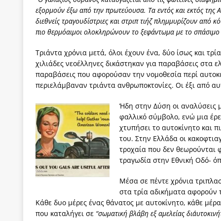
εξορμούν έξω από την πρωτεύουσα. Τα εντός και εκτός της Α
διεθνείς τραγουδίστριες και στριπ τιήζ πλημμυρίζουν από κ
πιο θερμόαιμοι ολοκληρώνουν το ξεφάντωμα με το σπάσιμο 
Τριάντα χρόνια μετά, όλοι έχουν ένα, δύο ίσως και τρία
χιλιάδες νεοέλληνες δικάστηκαν για παραβάσεις στα ε
παραβάσεις που αφορούσαν την νομοθεσία περί αυτοκι
περιελάμβαναν τριάντα ανθρωποκτονίες. Οι έξι από αυ
Ήδη στην Δύση οι αναλύσεις μ
φαλλικό σύμβολο, ενώ μια έρε
χτυπήσει το αυτοκίνητο και π
του. Στην Ελλάδα οι κακοφτια
τροχαία που δεν θεωρούνται φ
τραγωδία στην Εθνική Οδό- όπ
Μέσα σε πέντε χρόνια τριπλασ
στα τρία αδικήματα αφορούν τ
Κάθε δυο μέρες ένας θάνατος με αυτοκίνητο, κάθε μέρ
που καταλήγει σε
“σωματική βλάβη εξ αμελείας δι΄αυτοκινή