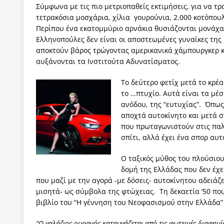
Σύμφωνα με τις πιο μετριοπαθείς εκτιμήσεις, για να τ
τετρακόσια μοσχάρια, χίλια γουρούνια, 2.000 κοτόπου
Περίπου ένα εκατομμύριο αρνάκια θυσιάζονται μονάχα 
Ελληνοπούλες δεν είναι οι αποστεωμένες γυναίκες της Κ
αποκτούν βάρος τρώγοντας αμερικανικά χάμπουργκερ κ
αυξάνονται τα Ινστιτούτα Αδυνατίσματος.
Το δεύτερο φετίχ μετά το κρέα
το …πτυχίο. Αυτά είναι τα μέσ
ανόδου, της “ευτυχίας”. Όπως
αποχτά αυτοκίνητο και μετά σ
που πρωταγωνιστούν στις παλι
σπίτι, αλλά έχει ένα σπορ αυτ
Ο ταξικός μύθος του πλούσιου
δομή της Ελλάδας που δεν έχ
που μαζί με την αγορά -με δόσεις- αυτοκίνητου αδειάζε
μισητά- ως σύμβολα της φτώχειας. Τη δεκαετία ‘50 που
βιβλίο του “Η γέννηση του Νεοφασισμού στην Ελλάδα”
“Ο γαλάζιος ουρανός καταυγάζεται από τις φωτεινές διαφημί