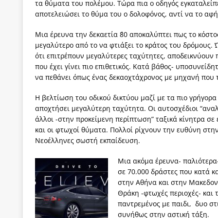
τα θύματα του πολέμου. Τώρα πια ο οδηγός εγκαταλείπ
αποτελειώσει το θύμα του ο δολοφόνος, αντί να το αφή
Μια έρευνα την δεκαετία ΄80 αποκαλύπτει πως το κόστο
μεγαλύτερο από το να φτιάξει το κράτος του δρόμους.
ότι επιτρέπουν μεγαλύτερες ταχύτητες, αποδεικνύουν π
που έχει γίνει πιο επιθετικός. Κατά βάθος- υποσυνείδ
να πεθάνει όπως ένας δεκαοχτάχρονος με μηχανή που τ
Η βελτίωση του οδικού δικτύου μαζί με τα πιο γρήγορ
αποχτήσει μεγαλύτερη ταχύτητα. Οι αυτοσχέδιοι “αναλ
άλλοι -στην προκείμενη περίπτωση” ταξικά κίνητρα σε έ
και οι φτωχοί θύματα. Πολλοί ρίχνουν την ευθύνη στην 
Νεοέλληνες σωστή εκπαίδευση.
Μια ακόμα έρευνα- παλιότερα-
σε 70.000 δράστες που κατά κ
στην Αθήνα και στην Μακεδονί
Θράκη -φτωχές περιοχές- και 
παντρεμένος με παιδι, δυο στι
συνήθως στην αστική τάξη.