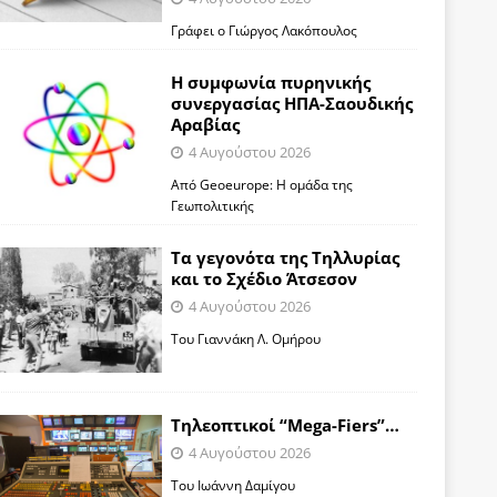
Γράφει ο Γιώργος Λακόπουλος
Η συμφωνία πυρηνικής
συνεργασίας ΗΠΑ-Σαουδικής
Αραβίας
4 Αυγούστου 2026
Από Geoeurope: H ομάδα της
Γεωπολιτικής
Τα γεγονότα της Τηλλυρίας
και το Σχέδιο Άτσεσον
4 Αυγούστου 2026
Toυ Γιαννάκη Λ. Ομήρου
Tηλεοπτικοί “Mega-Fiers”…
4 Αυγούστου 2026
Toυ Ιωάννη Δαμίγου