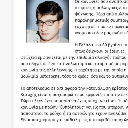
Οι κοινωνίες που αναπτύσσ
[ 3 Αυγούστου 2026 ]
ΠΑΣΟΚ ή ΕΛ.ΑΣ.; Γιατί η μά
ατομικές ή συλλογικές δια
ψύχωσης. Πέρα από συλλογ
των δύο κομμάτων και όχι Ανδρουλάκη -Τσίπρα.
παραληρηματικές συμπεριφ
[ 3 Αυγούστου 2026 ]
Η τραγωδία της δημοκρατική
ταχύτητας- που εν προκειμ
κόσμο που δεν μας ανήκει 
μπορούν να φέρουν την αλλαγή
ΠΡΟΕΚΤΑΣΕΙΣ
Η Ελλάδα του ΄60 βγαίνει α
[ 3 Αυγούστου 2026 ]
Γιατί λιγοστεύουν «τα χρόνι
όπως δείχνουν οι έρευνες. 
εμβληματικό «Πολίτη Κέιν»
ΠΑΡΕΜΒΑΣΕΙΣ
φτώχεια εμφανίζεται με την επιθυμία αλλαγής τρόπου 
που οδηγεί σε ένα καταναλωτισμό και ατομισμό με μο
[ 3 Αυγούστου 2026 ]
Το Νομικό DNA του Υπερταμ
κοινωνία της αλληλεγγύης. Η ταχύτητα με την οποία η
[ 3 Αυγούστου 2026 ]
Το γάλλιο και η γεωπολιτική
βουλιμία μετατρέπει τόσο το κρέας, όσο και το αυτοκίν
Το αποτέλεσμα σε ό,τι αφορά την κατανάλωση κρέατος-
Κατοχής είναι η παχυσαρκία που εμφανίζεται στην δεκα
Τώρα πλέον έχει σημασία να έχεις κι όχι να είσαι. Ή μά
κοινωνία με πρώην “ξυπόλητους” γονείς που μπορούν
παπούτσια, τα ρούχα ή τα αυτοκίνητα έχουν αναλάβει 
Είναι
πιο χρήσιμα για επίδειξη -ως πιο ακριβά- αποχτώ