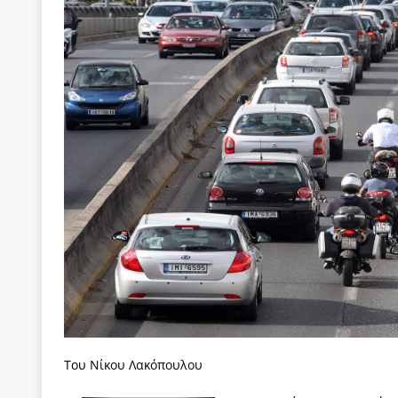
[ 22 Μαΐου 2020 ]
Μακάριος Λαζαρίδης: Έργο!
Π
[ 5 Αυγούστου 2026 ]
Κυριάκος Μητσοτάκης: Αναλ
[ 4 Αυγούστου 2026 ]
Θα ανήκεις όπου ανήκει το 
[ 4 Αυγούστου 2026 ]
Η γενεαλογία του φασισμού
ΠΑΡΕΜΒΑΣΕΙΣ
[ 4 Αυγούστου 2026 ]
Εφημερίδα «Εστία»: Όταν η 
[ 4 Αυγούστου 2026 ]
Η συμφωνία πυρηνικής συν
[ 4 Αυγούστου 2026 ]
Τα γεγονότα της Τηλλυρίας 
[ 4 Αυγούστου 2026 ]
Tηλεοπτικοί “Mega-Fiers”…
[ 4 Αυγούστου 2026 ]
Κώστας Τσουκαλάς: Αντιπολ
[ 4 Αυγούστου 2026 ]
Ο Ιωάννης Μεταξάς και η 4
δικτάτορας
ΕΠΙΛΟΓΕΣ
Toυ Νίκου Λακόπουλου
[ 3 Αυγούστου 2026 ]
Η ελευθεροτυπία δεν απειλε