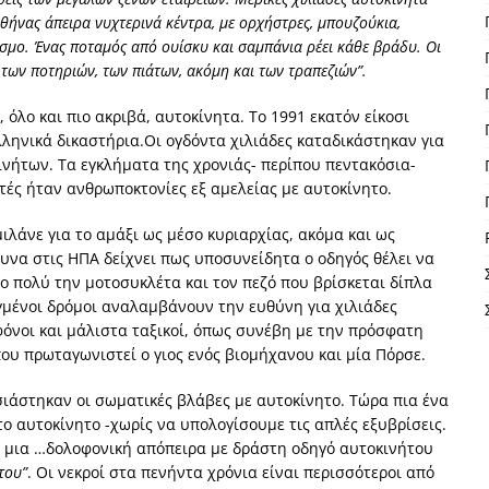
θήνας άπειρα νυχτερινά κέντρα, με ορχήστρες, μπουζούκια,
όσμο. Ένας ποταμός από ουίσκυ και σαμπάνια ρέει κάθε βράδυ. Οι
των ποτηριών, των πιάτων, ακόμη και των τραπεζιών”.
, όλο και πιο ακριβά, αυτοκίνητα. Το 1991 εκατόν είκοσι
λληνικά δικαστήρια.Οι ογδόντα χιλιάδες καταδικάστηκαν για
νήτων. Τα εγκλήματα της χρονιάς- περίπου πεντακόσια-
τές ήταν ανθρωποκτονίες εξ αμελείας με αυτοκίνητο.
ιλάνε για το αμάξι ως μέσο κυριαρχίας, ακόμα και ως
υνα στις ΗΠΑ δείχνει πως υποσυνείδητα ο οδηγός θέλει να
ιο πολύ την μοτοσυκλέτα και τον πεζό που βρίσκεται δίπλα
γμένοι δρόμοι αναλαμβάνουν την ευθύνη για χιλιάδες
όνοι και μάλιστα ταξικοί, όπως συνέβη με την πρόσφατη
ου πρωταγωνιστεί ο γιος ενός βιομήχανου και μία Πόρσε.
ιάστηκαν οι σωματικές βλάβες με αυτοκίνητο. Τώρα πια ένα
ο αυτοκίνητο -χωρίς να υπολογίσουμε τις απλές εξυβρίσεις.
α μια …δολοφονική απόπειρα με δράστη οδηγό αυτοκινήτου
του”
. Οι νεκροί στα πενήντα χρόνια είναι περισσότεροι από