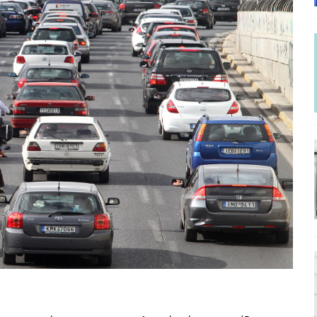
ΡΟΣΩΠΟΓΡΑΦΙΕΣ
γησίες
ΠΡΟΒΟΛΕΣ
νερό
ΑΝΑΓΝΩΣΕΙΣ
: από τον Αντιδιαφωτισμό στον ψηφιακό Κοινωνικό Δαρβινισμό
δημοσιογραφία βάζει τα χέρια της και βγάζει τα μάτια της
ΑΠΟΨΕΙΣ
εργασίας ΗΠΑ-Σαουδικής Αραβίας
ΑΠΟΨΕΙΣ
και το Σχέδιο Άτσεσον
ΑΠΟΨΕΙΣ
ΑΠΟΨΕΙΣ
ίτευση
ΠΡΟΒΟΛΕΣ
η Αυγούστου: Πώς ένας αποτυχημένος κοινοβουλευτικός έγινε
ίται και δεν εκβιάζεται
ΠΑΡΕΜΒΑΣΕΙΣ