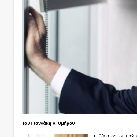
[ 22 Μαΐου 2020 ]
Μακάριος Λαζαρίδης: Έργο!
Π
[ 5 Αυγούστου 2026 ]
Κυριάκος Μητσοτάκης: Αναλ
[ 4 Αυγούστου 2026 ]
Θα ανήκεις όπου ανήκει το 
[ 4 Αυγούστου 2026 ]
Η γενεαλογία του φασισμού
ΠΑΡΕΜΒΑΣΕΙΣ
[ 4 Αυγούστου 2026 ]
Εφημερίδα «Εστία»: Όταν η 
[ 4 Αυγούστου 2026 ]
Η συμφωνία πυρηνικής συν
[ 4 Αυγούστου 2026 ]
Τα γεγονότα της Τηλλυρίας 
[ 4 Αυγούστου 2026 ]
Tηλεοπτικοί “Mega-Fiers”…
[ 4 Αυγούστου 2026 ]
Κώστας Τσουκαλάς: Αντιπολ
[ 4 Αυγούστου 2026 ]
Ο Ιωάννης Μεταξάς και η 4
δικτάτορας
ΕΠΙΛΟΓΕΣ
Του Γιαννάκη Λ. Ομήρου
[ 3 Αυγούστου 2026 ]
Η ελευθεροτυπία δεν απειλε
Ο θάνατος του πρώη