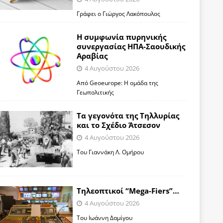
Γράφει ο Γιώργος Λακόπουλος
Η συμφωνία πυρηνικής
συνεργασίας ΗΠΑ-Σαουδικής
Αραβίας
4 Αυγούστου 2026
Από Geoeurope: H ομάδα της
Γεωπολιτικής
Τα γεγονότα της Τηλλυρίας
και το Σχέδιο Άτσεσον
4 Αυγούστου 2026
Toυ Γιαννάκη Λ. Ομήρου
Tηλεοπτικοί “Mega-Fiers”…
4 Αυγούστου 2026
Toυ Ιωάννη Δαμίγου