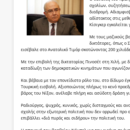
σχολίων, συζητήσεω
[ 3 Αυγούστου 2026 ]
ΠΑΣΟΚ ή ΕΛ.ΑΣ.; Γιατί η μά
διαδρομή. Αδιαμφισ
των δύο κομμάτων και όχι Ανδρουλάκη -Τσίπρα.
αδίστακτος στις μεθ
Κίσιγκερ εγκαλείται
[ 3 Αυγούστου 2026 ]
Η τραγωδία της δημοκρατική
μπορούν να φέρουν την αλλαγή
ΠΡΟΕΚΤΑΣΕΙΣ
Με τους μαζικούς β
δικτάτορες, όπως ο 
[ 3 Αυγούστου 2026 ]
Γιατί λιγοστεύουν «τα χρόνι
εισέβαλε στο Ανατολικό Τιμόρ σκοτώνοντας 200 χιλιάδ
εμβληματικό «Πολίτη Κέιν»
ΠΑΡΕΜΒΑΣΕΙΣ
Με την επιβολή της δικτατορίας Πινοσέτ στη Χιλή, με
[ 3 Αυγούστου 2026 ]
Το Νομικό DNA του Υπερταμ
καταδίωξη των δημοκρατικών κινημάτων που αγωνίζοντ
[ 3 Αυγούστου 2026 ]
Το γάλλιο και η γεωπολιτική
Και βέβαια με τον επονείδιστο ρόλο του, στο δίδυμο έ
Τουρκική εισβολή. Αξιοποιώντας πλήρως το κενό προεδ
βάρος του Νίξον, ανέλαβε πλήρη και ασύδοτη δράση γι
Ραδιούργος, ψυχρός, κυνικός, χωρίς δισταγμούς και αν
σχολής στην εξωτερική πολιτική που δεν ορρωδεί προ 
επιβάλλει «διά πυρός και σιδήρου» την πολιτική του.