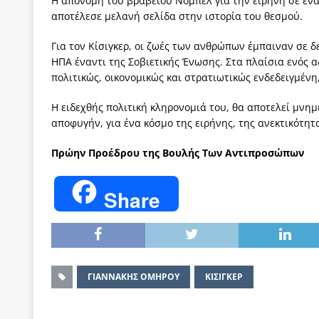
Η απονομή του βραβείου Νόμπελ για την ειρήνη σε ένα
αποτέλεσε μελανή σελίδα στην ιστορία του θεσμού.
Για τον Κίσιγκερ, οι ζωές των ανθρώπων έμπαιναν σε 
ΗΠΑ έναντι της Σοβιετικής Ένωσης. Στα πλαίσια ενός 
πολιτικώς, οικονομικώς και στρατιωτικώς ενδεδειγμένη
Η ειδεχθής πολιτική κληρονομιά του, θα αποτελεί μνημε
αποφυγήν, για ένα κόσμο της ειρήνης, της ανεκτικότητ
Πρώην Προέδρου της Βουλής Των Αντιπροσώπων
Share
ΓΙΑΝΝΑΚΗΣ ΟΜΗΡΟΥ
ΚΙΣΙΓΚΕΡ