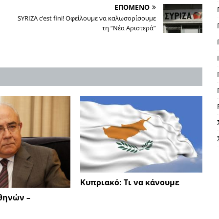
ΕΠΟΜΕΝΟ
SYRIZA c’est fini! Οφείλουμε να καλωσορίσουμε
τη “Νέα Αριστερά”
Κυπριακό: Τι να κάνουμε
θηνών –