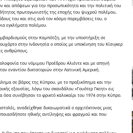
ν και απόψεων για την προσωπικότητα και την πολιτική του
χη της δεύτερης θέσης είναι (πολύ) ανοιχτή ακόμη. Προς αναμέτρηση
βήτητος πρωταγωνιστής της εποχής του ψυχρού πολέμου,
ΑΠΟΨΕΙΣ
όδους του και στις ανά τον κόσμο παρεμβάσεις του, ο
 για εγκλήματα πολέμου.
ς παράταξης: Ο λαός θέλει, αλλά τα κόμματα της αντιπολίτευσης δεν
ομβαρδισμούς στην Καμπότζη, με την υποστήριξη σε
Σουχάρτο στην Ινδονησία ο οποίος με υποκίνηση του Κίσιγκερ
α της αθωότητας;» Το «αίνιγμα»και η «λύση» του μέσα από τον
ες ανθρώπους.
 δολοφονία του νόμιμου Προέδρου Αλιέντε και με απηνή
είου και οι Ρήτρες του ESM
ΑΠΟΨΕΙΣ
αν εναντίον δικτατοριών στην Λατινική Αμερική.
 ισχύς για την Ελλάδα
ΑΠΟΨΕΙΣ
γκλημα σε βάρος της Κύπρου, με το πραξικόπημα και την
ρικής εξουσίας, λόγω του σκανδάλου «Γουότερ Γκεητ» εις
α όσα συνέβησαν το φρικτό καλοκαίρι του 1974 στην Κύπρο.
αστολές, αναδείχθηκε δικαιωματικά ο αρχιτέκτονας μιας
οποιασδήποτε ηθικής αντίληψης και φραγμού και που