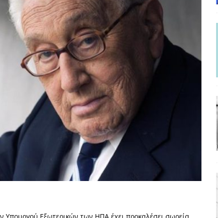
ΡΟΣΩΠΟΓΡΑΦΙΕΣ
γησίες
ΠΡΟΒΟΛΕΣ
νερό
ΑΝΑΓΝΩΣΕΙΣ
: από τον Αντιδιαφωτισμό στον ψηφιακό Κοινωνικό Δαρβινισμό
δημοσιογραφία βάζει τα χέρια της και βγάζει τα μάτια της
ΑΠΟΨΕΙΣ
εργασίας ΗΠΑ-Σαουδικής Αραβίας
ΑΠΟΨΕΙΣ
και το Σχέδιο Άτσεσον
ΑΠΟΨΕΙΣ
ΑΠΟΨΕΙΣ
ίτευση
ΠΡΟΒΟΛΕΣ
η Αυγούστου: Πώς ένας αποτυχημένος κοινοβουλευτικός έγινε
ίται και δεν εκβιάζεται
ΠΑΡΕΜΒΑΣΕΙΣ
ν Υπουργού Εξωτερικών των ΗΠΑ έχει προκαλέσει σωρεία