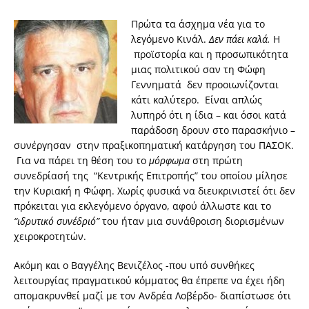
Πρώτα τα άσχημα νέα για το
λεγόμενο Κινάλ.
Δεν πάει καλά.
Η
προϊστορία και η προσωπικότητα
μιας πολιτικού σαν τη Φώφη
Γεννηματά δεν προοιωνίζονται
κάτι καλύτερο. Είναι απλώς
λυπηρό ότι η ίδια – και όσοι κατά
παράδοση δρουν στο παρασκήνιο –
συνέργησαν στην πραξικοπηματική κατάργηση του ΠΑΣΟΚ.
Για να πάρει τη θέση του το
μόρφωμα
στη πρώτη
συνεδρίασή της “Κεντρικής Επιτροπής” του οποίου μίλησε
την Κυριακή η Φώφη. Χωρίς φυσικά να διευκρινιστεί ότι δεν
πρόκειται για εκλεγόμενο όργανο, αφού άλλωστε και το
“ιδρυτικό συνέδριό”
του ήταν μια συνάθροιση διορισμένων
χειροκροτητών.
Ακόμη και ο Βαγγέλης Βενιζέλος -που υπό συνθήκες
λειτουργίας πραγματικού κόμματος θα έπρεπε να έχει ήδη
απομακρυνθεί μαζί με τον Ανδρέα Λοβέρδο- διαπίστωσε ότι