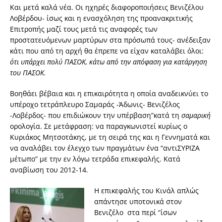
Και μετά καλά νέα. Οι ηχηρές διαφοροποιήσεις Βενιζέλου
Λοβέρδου- ίσως και η ενασχόληση της προανακριτικής
Επιτροπής μαζί τους μετά τις αναφορές των
προστατευόμενων μαρτύρων στα πρόσωπά τους- ανέδειξαν
κάτι που από τη αρχή θα έπρεπε να είχαν καταλάβει όλοι:
ότι υπάρχει πολύ ΠΑΣΟΚ, κάτω από την απόφαση για κατάργηση
του ΠΑΣΟΚ.
Βοηθάει βέβαια και η επικαιρότητα η οποία αναδεικνύει το
υπέροχο τετράπλευρο Σαμαράς -Άδωνις- Βενιζέλος
-Λοβέρδος- που επιδιώκουν την υπέρβαση”κατά τη
σαμαρική
ορολογία. Σε μετάφραση: να παραγκωνιστεί κυρίως ο
Κυριάκος Μητσοτάκης, με τη σειρά της και η Γεννηματά και
να αναλάβει τον έλεγχο των πραγμάτων ένα “αντιΣΥΡΙΖΑ
μέτωπο” με την εν λόγω τετράδα επικεφαλής. Κατά
αναβίωση του 2012-14.
Η επικεφαλής του Κινάλ απλώς
απάντησε υποτονικά στον
Βενιζέλο στα περί “ίσων