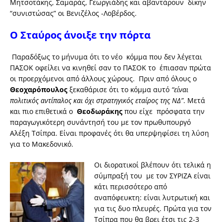
Μητσοτάκης, Σαμαράς, Γεωργιάδης και αβαντάρουν δίκην
“συνιστώσας” οι Βενιζέλος -Λοβέρδος.
Ο Σταύρος άνοιξε την πόρτα
Παραδόξως το μήνυμα ότι το νέο κόμμα που δεν λέγεται
ΠΑΣΟΚ οφείλει να κινηθεί σαν το ΠΑΣΟΚ το έπιασαν πρώτα
οι προερχόμενοι από άλλους χώρους. Πριν από όλους ο
Θεοχαρόπουλος
ξεκαθάρισε ότι το κόμμα αυτό
“είναι
πολιτικός αντίπαλος και όχι στρατηγικός εταίρος της ΝΔ”
. Μετά
και πιο επιθετικά ο
Θεοδωράκης
που είχε πρόσφατα την
παραγωγικότερη συνάντησή του με τον πρωθυπουργό
Αλέξη Τσίπρα. Είναι προφανές ότι θα υπερψηφίσει τη λύση
για το Μακεδονικό.
Οι διορατικοί βλέπουν ότι τελικά η
σύμπραξή του με τον ΣΥΡΙΖΑ είναι
κάτι περισσότερο από
αναπόφευκτη: είναι λυτρωτική και
για τις δυο πλευρές. Πρώτα για τον
Τσίπρα που θα βρει έτσι τις 2-3