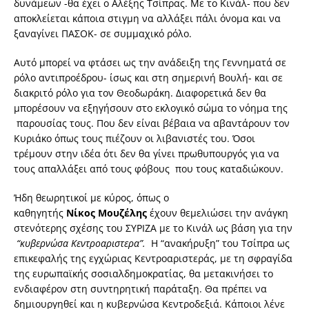
δυνάμεων -θα έχει ο Αλέξης Τσίπρας. Με το Κινάλ- που δεν
αποκλείεται κάποια στιγμη να αλλάξει πάλι όνομα και να
ξαναγίνει ΠΑΣΟΚ- σε συμμαχικό ρόλο.
Αυτό μπορεί να φτάσει ως την ανάδειξη της Γεννηματά σε
ρόλο αντιπροέδρου- ίσως και στη σημερινή Βουλή- και σε
διακριτό ρόλο για τον Θεοδωράκη. Διαφορετικά δεν θα
μπορέσουν να εξηγήσουν στο εκλογικό σώμα το νόημα της
παρουσίας τους. Που δεν είναι βέβαια να αβαντάρουν τον
Κυριάκο όπως τους πιέζουν οι λιβανιστές του. Όσοι
τρέμουν στην ιδέα ότι δεν θα γίνει πρωθυπουργός για να
τους απαλλάξει από τους φόβους που τους καταδιώκουν.
Ήδη θεωρητικοί με κύρος, όπως ο
καθηγητής
Νίκος Μουζέλης
έχουν θεμελιώσει την ανάγκη
στενότερης σχέσης του ΣΥΡΙΖΑ με το Κινάλ ως βάση για την
“κυβερνώσα Κεντροαριστερα”.
Η “ανακήρυξη” του Τσίπρα ως
επικεφαλής της εγχώριας Κεντροαριστεράς, με τη σφραγίδα
της ευρωπαϊκής σοσιαλδημοκρατίας, θα μετακινήσει το
ενδιαφέρον στη συντηρητική παράταξη. Θα πρέπει να
δημιουργηθεί και η κυβερνώσα Κεντροδεξιά. Κάποιοι λένε