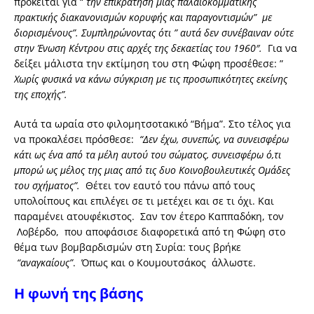
πρόκειται για “
την επικράτηση μιας παλαιοκομματικής
πρακτικής διακανονισμών κορυφής και παραγοντισμών” με
διορισμένους”. Συμπληρώνοντας ότι ” αυτά δεν συνέβαιναν ούτε
στην Ένωση Κέντρου στις αρχές της δεκαετίας του 1960″.
Για να
δείξει μάλιστα την εκτίμηση του στη Φώφη προσέθεσε: ”
Χωρίς φυσικά να κάνω σύγκριση με τις προσωπικότητες εκείνης
της εποχής”.
Αυτά τα ωραία στο φιλομητσοτακικό “Βήμα”. Στο τέλος για
να προκαλέσει πρόσθεσε:
“Δεν έχω, συνεπώς, να συνεισφέρω
κάτι ως ένα από τα μέλη αυτού του σώματος, συνεισφέρω ό,τι
μπορώ ως μέλος της μιας από τις δυο Κοινοβουλευτικές Ομάδες
του σχήματος”.
Θέτει τον εαυτό του πάνω από τους
υπολοίπους και επιλέγει σε τι μετέχει και σε τι όχι. Και
παραμένει ατουφέκιστος. Σαν τον έτερο Καππαδόκη, τον
Λοβέρδο, που αποφάσισε διαφορετικά από τη Φώφη στο
θέμα των βομβαρδισμών στη Συρία: τους βρήκε
“αναγκαίους”
. Όπως και ο Κουμουτσάκος άλλωστε.
Η φωνή της βάσης