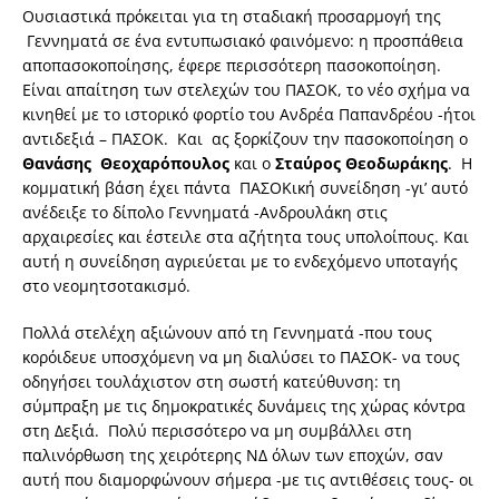
Ουσιαστικά πρόκειται για τη σταδιακή προσαρμογή της
Γεννηματά σε ένα εντυπωσιακό φαινόμενο: η προσπάθεια
αποπασοκοποίησης, έφερε περισσότερη πασοκοποίηση.
Είναι απαίτηση των στελεχών του ΠΑΣΟΚ, το νέο σχήμα να
κινηθεί με το ιστορικό φορτίο του Ανδρέα Παπανδρέου -ήτοι
αντιδεξιά – ΠΑΣΟΚ. Και ας ξορκίζουν την πασοκοποίηση ο
Θανάσης Θεοχαρόπουλος
και
ο
Σταύρος Θεοδωράκης
. Η
κομματική βάση έχει πάντα ΠΑΣΟΚική συνείδηση -γι’ αυτό
ανέδειξε το δίπολο Γεννηματά -Ανδρουλάκη στις
αρχαιρεσίες και έστειλε στα αζήτητα τους υπολοίπους. Και
αυτή η συνείδηση αγριεύεται με το ενδεχόμενο υποταγής
στο νεομητσοτακισμό.
Πολλά στελέχη αξιώνουν από τη Γεννηματά -που τους
κορόιδευε υποσχόμενη να μη διαλύσει το ΠΑΣΟΚ- να τους
οδηγήσει τουλάχιστον στη σωστή κατεύθυνση: τη
σύμπραξη με τις δημοκρατικές δυνάμεις της χώρας κόντρα
στη Δεξιά. Πολύ περισσότερο να μη συμβάλλει στη
παλινόρθωση της χειρότερης ΝΔ όλων των εποχών, σαν
αυτή που διαμορφώνουν σήμερα -με τις αντιθέσεις τους- οι