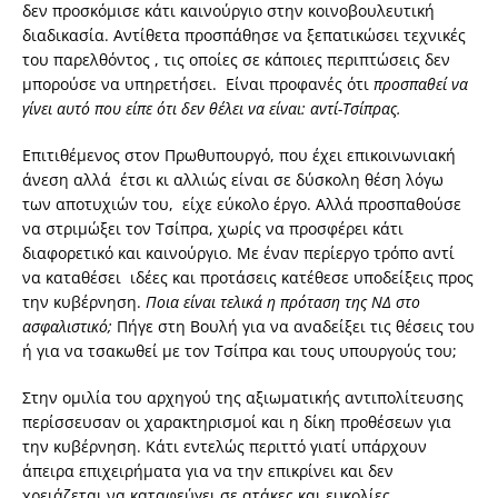
δεν προσκόμισε κάτι καινούργιο στην κοινοβουλευτική
διαδικασία. Αντίθετα προσπάθησε να ξεπατικώσει τεχνικές
του παρελθόντος , τις οποίες σε κάποιες περιπτώσεις δεν
μπορούσε να υπηρετήσει. Είναι προφανές ότι
προσπαθεί να
γίνει αυτό που είπε ότι δεν θέλει να είναι: αντί-Τσίπρας.
Επιτιθέμενος στον Πρωθυπουργό, που έχει επικοινωνιακή
άνεση αλλά έτσι κι αλλιώς είναι σε δύσκολη θέση λόγω
των αποτυχιών του, είχε εύκολο έργο. Αλλά προσπαθούσε
να στριμώξει τον Τσίπρα, χωρίς να προσφέρει κάτι
διαφορετικό και καινούργιο. Με έναν περίεργο τρόπο αντί
να καταθέσει ιδέες και προτάσεις κατέθεσε υποδείξεις προς
την κυβέρνηση.
Ποια είναι τελικά η πρόταση της ΝΔ στο
ασφαλιστικό;
Πήγε στη Βουλή για να αναδείξει τις θέσεις του
ή για να τσακωθεί με τον Τσίπρα και τους υπουργούς του;
Στην ομιλία του αρχηγού της αξιωματικής αντιπολίτευσης
περίσσευσαν οι χαρακτηρισμοί και η δίκη προθέσεων για
την κυβέρνηση. Κάτι εντελώς περιττό γιατί υπάρχουν
άπειρα επιχειρήματα για να την επικρίνει και δεν
χρειάζεται να καταφεύγει σε ατάκες και ευκολίες.