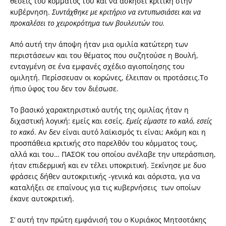
θέσεις του κόμματός του και να ασκήσει κριτική στην
κυβέρνηση.
Συντάχθηκε με κριτήριο να εντυπωσιάσει και να
προκαλέσει το χειροκρότημα των βουλευτών του.
Από αυτή την άποψη ήταν μια ομιλία κατώτερη των
περιστάσεων και του θέματος που συζητούσε η Βουλή,
ενταγμένη σε ένα εμφανές σχέδιο αγιοποίησης του
ομιλητή. Περίσσευαν οι κορώνες, έλειπαν οι προτάσεις.Το
ήπιο ύφος του δεν τον διέσωσε.
Το βασικό χαρακτηριστικό αυτής της ομιλίας ήταν η
διχαστική λογική: εμείς και εσείς.
Εμείς είμαστε το καλό, εσείς
το κακό
. Αν δεν είναι αυτό λαϊκισμός τι είναι; Ακόμη και η
προσπάθεια κριτικής στο παρελθόν του κόμματος τους,
αλλά και του… ΠΑΣΟΚ του οποίου ανέλαβε την υπεράσπιση,
ήταν επιδερμική και εν τέλει υποκριτική. Ξεκίνησε με δυο
φράσεις δήθεν αυτοκριτικής -γενικά και αόριστα, για να
καταλήξει σε επαίνους για τις κυβερνήσεις των οποίων
έκανε αυτοκριτική.
Σ’ αυτή την πρώτη εμφάνισή του ο Κυριάκος Μητσοτάκης