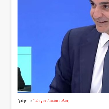
[ 22 Μαΐου 2020 ]
Μακάριος Λαζαρίδης: Έργο!
Π
[ 4 Αυγούστου 2026 ]
Θα ανήκεις όπου ανήκει το 
[ 4 Αυγούστου 2026 ]
Η γενεαλογία του φασισμού
ΠΑΡΕΜΒΑΣΕΙΣ
[ 4 Αυγούστου 2026 ]
Εφημερίδα «Εστία»: Όταν η 
[ 4 Αυγούστου 2026 ]
Η συμφωνία πυρηνικής συν
[ 4 Αυγούστου 2026 ]
Τα γεγονότα της Τηλλυρίας 
[ 4 Αυγούστου 2026 ]
Tηλεοπτικοί “Mega-Fiers”…
[ 4 Αυγούστου 2026 ]
Κώστας Τσουκαλάς: Αντιπολ
[ 4 Αυγούστου 2026 ]
Ο Ιωάννης Μεταξάς και η 4
δικτάτορας
ΕΠΙΛΟΓΕΣ
[ 3 Αυγούστου 2026 ]
Η ελευθεροτυπία δεν απειλε
Γράφει ο
Γιώργος Λακόπουλος
[ 3 Αυγούστου 2026 ]
ΠΑΣΟΚ ή ΕΛ.ΑΣ.; Γιατί η μά