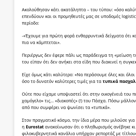
Ακολούθησαν κάτι ακατάληπτα – του τύπου: «όσο καλύτ
επενδύουν και οι προμηθευτές μας σε υποδομές logistic
περίοδο:
-«Έχουμε για πρώτη φορά ενθαρρυντικά δείγματα ότι κ
πια να κάμπτεται».
Περιέργως δεν έφερε πάλι ως παράδειγμα τη «μείωση 
του είπαν ότι δεν ανήκει στα είδη που διακινεί η συγκ
Είχε όμως κάτι καλύτερο: «Να περάσουμε όλες και όλοι
όσο το δυνατόν καλύτερες τιμές για τα
τυπικά πασχαλ
Ούτε που είχαμε υποψιαστεί ότι στην οικογένειά του π
χαμόγελο» τις… «διακοπές» (!) του Πάσχα. Πόσω μάλλον
από που συμφέρει να ψωνίσει τα «τυπικά».
Στον πραγματικό κόσμο, την ίδια μέρα που μιλούσε γι
η
Eurostat
ανακοίνωσαν ότι ο πληθωρισμός ανέβηκε κι 
φιλοκυβερνητικά κανάλια υπήρχαν ρεπορτάζ με τίτλους