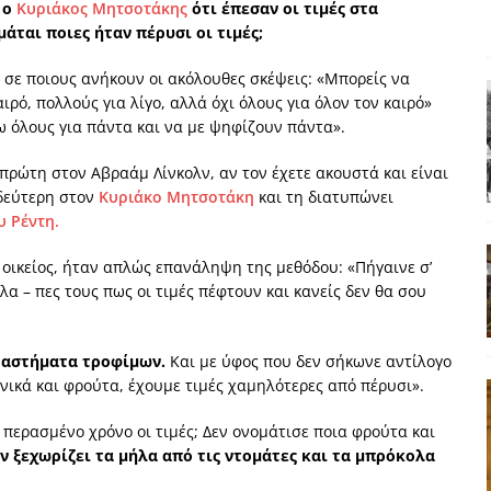
 ο
Κυριάκος Μητσοτάκης
ότι έπεσαν οι τιμές στα
ΑΠΟΨΕΙΣ
άται ποιες ήταν πέρυσι οι τιμές;
ς παράταξης: Ο λαός θέλει, αλλά τα κόμματα της αντιπολίτευσης δεν
σε ποιους ανήκουν οι ακόλουθες σκέψεις: «Μπορείς να
αιρό, πολλούς για λίγο, αλλά όχι όλους για όλον τον καιρό»
 όλους για πάντα και να με ψηφίζουν πάντα».
α της αθωότητας;» Το «αίνιγμα»και η «λύση» του μέσα από τον
 πρώτη στον Αβραάμ Λίνκολν, αν τον έχετε ακουστά και είναι
 δεύτερη στον
Κυριάκο Μητσοτάκη
και τη διατυπώνει
είου και οι Ρήτρες του ESM
ΑΠΟΨΕΙΣ
υ Ρέντη.
 ισχύς για την Ελλάδα
ΑΠΟΨΕΙΣ
ύ οικείος, ήταν απλώς επανάληψη της μεθόδου: «Πήγαινε σ’
εγελοιοποιήθη εμφανιζόμενη»: Το άδοξο βήμα της Μ. Καρυστιανού
λα – πες τους πως οι τιμές πέφτουν και κανείς δεν θα σου
ταστήματα τροφίμων.
Και με ύφος που δεν σήκωνε αντίλογο
ανικά και φρούτα, έχουμε τιμές χαμηλότερες από πέρυσι».
περασμένο χρόνο οι τιμές; Δεν ονομάτισε ποια φρούτα και
εν ξεχωρίζει τα μήλα από τις ντομάτες και τα μπρόκολα