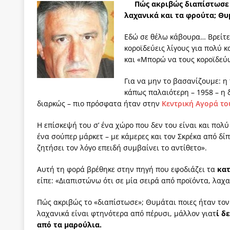
Πώς ακριβώς διαπίστωσε
των δύο κομμάτων και όχι Ανδρουλάκη -Τσίπρα.
λαχανικά και τα φρούτα; Θυμ
[ 3 Αυγούστου 2026 ]
Η τραγωδία της δημοκρατική
Εδώ σε θέλω κάβουρα… Βρείτε 
μπορούν να φέρουν την αλλαγή
ΠΡΟΕΚΤΑΣΕΙΣ
κοροϊδεύεις λίγους για πολύ κ
και «Μπορώ να τους κοροϊδεύω
[ 3 Αυγούστου 2026 ]
Γιατί λιγοστεύουν «τα χρόνι
εμβληματικό «Πολίτη Κέιν»
ΠΑΡΕΜΒΑΣΕΙΣ
Για να μην το βασανίζουμε: η
κάπως παλαιότερη – 1958 – η
[ 3 Αυγούστου 2026 ]
Το Νομικό DNA του Υπερταμ
διαρκώς – πιο πρόσφατα ήταν στην
Κεντρική Αγορά το
[ 3 Αυγούστου 2026 ]
Το γάλλιο και η γεωπολιτική
Η επίσκεψή του σ’ ένα χώρο που δεν του είναι και πολ
[ 3 Αυγούστου 2026 ]
«Εδοξάσθη κρυπτομένη και 
ένα σούπερ μάρκετ – με κάμερες και τον Σκρέκα από δίπ
ζητήσει τον λόγο επειδή συμβαίνει το αντίθετο».
ΠΑΡΕΜΒΑΣΕΙΣ
Αυτή τη φορά βρέθηκε στην πηγή που εφοδιάζει τα
κα
είπε: «Διαπιστώνω ότι σε μία σειρά από προϊόντα, λαχ
Πώς ακριβώς το «διαπίστωσε»; Θυμάται ποιες ήταν τον 
λαχανικά είναι φτηνότερα από πέρυσι, μάλλον γιατ
ί δ
από τα μαρούλια.