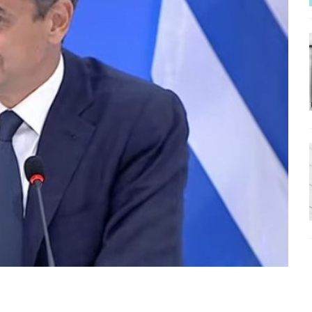
ΡΟΣΩΠΟΓΡΑΦΙΕΣ
νερό
ΑΝΑΓΝΩΣΕΙΣ
: από τον Αντιδιαφωτισμό στον ψηφιακό Κοινωνικό Δαρβινισμό
δημοσιογραφία βάζει τα χέρια της και βγάζει τα μάτια της
ΑΠΟΨΕΙΣ
εργασίας ΗΠΑ-Σαουδικής Αραβίας
ΑΠΟΨΕΙΣ
και το Σχέδιο Άτσεσον
ΑΠΟΨΕΙΣ
ΑΠΟΨΕΙΣ
ίτευση
ΠΡΟΒΟΛΕΣ
η Αυγούστου: Πώς ένας αποτυχημένος κοινοβουλευτικός έγινε
ίται και δεν εκβιάζεται
ΠΑΡΕΜΒΑΣΕΙΣ
χη της δεύτερης θέσης είναι (πολύ) ανοιχτή ακόμη. Προς αναμέτρηση