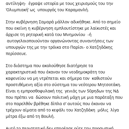
αντίληψη- έγραψε ιστορία με τους χειρισμούς του την
‘Ολυμπιακή’ ως υπουργός του Καραμανλή.
Στην κυβέρνηση Σαμαρά μάλλον αδικήθηκε. Από το σημείο
που εκείνη η κυβέρνηση εμπλουτίστηκε με λαϊκιστές και
άρχισε τη ρητορική κατά του Μνημονίου -ή
αυτογελοιοποιούνταν οργανώνοντας συναντήσεις των
υπουργών της με την τρόικα στο Παρίσι- ο Χατζηδάκης
περίσσευε.
Στο διάστημα που ακολούθησε διατήρησε τα
χαρακτηριστικά που έκαναν τον νεοδημοκράτη του
καφενείου να μη ντρέπεται και σήμερα τον καθιστούν
προστιθέμενη αξία στο σύστημα του νεότερου Μητσοτάκη.
Είναι η εμπροσθοφυλακή της γενιάς των 50ρηδων της ΝΔ
που πρέπει να δώσουν πολιτική μάχη με μια παράταξη που
στο παρελθόν βρέθηκε δίπλα σ’ αυτούς που έκαναν να
τρέχουν αίματα από το κεφάλι του Χατζηδάκη μόλις λίγα
μέτρα έξω από τη Βουλή.
Αυτό το περιστατικό δεν επηρέασε ούτε την προσωπική