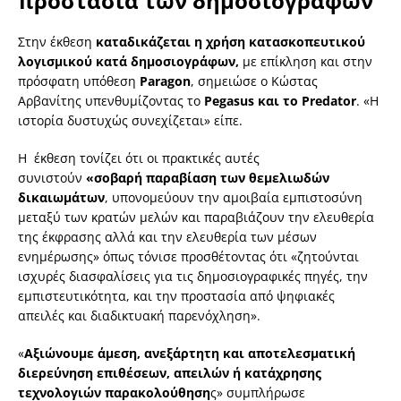
προστασία των δημοσιογράφων
Στην έκθεση
καταδικάζεται η χρήση κατασκοπευτικού
λογισμικού κατά δημοσιογράφων,
με επίκληση και στην
πρόσφατη υπόθεση
Paragon
, σημειώσε ο Κώστας
Αρβανίτης υπενθυμίζοντας το
Pegasus και το Predator
. «Η
ιστορία δυστυχώς συνεχίζεται» είπε.
Η έκθεση τονίζει ότι οι πρακτικές αυτές
συνιστούν
«σοβαρή παραβίαση των θεμελιωδών
δικαιωμάτων
, υπονομεύουν την αμοιβαία εμπιστοσύνη
μεταξύ των κρατών μελών και παραβιάζουν την ελευθερία
της έκφρασης αλλά και την ελευθερία των μέσων
ενημέρωσης» όπως τόνισε προσθέτοντας ότι «ζητούνται
ισχυρές διασφαλίσεις για τις δημοσιογραφικές πηγές, την
εμπιστευτικότητα, και την προστασία από ψηφιακές
απειλές και διαδικτυακή παρενόχληση».
«
Αξιώνουμε άμεση, ανεξάρτητη και αποτελεσματική
διερεύνηση επιθέσεων, απειλών ή κατάχρησης
τεχνολογιών παρακολούθηση
ς» συμπλήρωσε