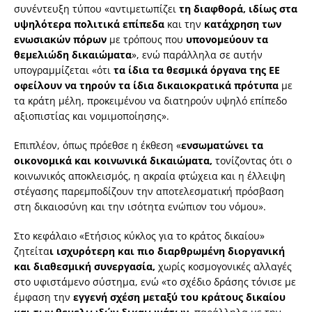
συνέντευξη τύπου «αντιμετωπίζει
τη διαφθορά, ιδίως στα
υψηλότερα πολιτικά επίπεδα
και την
κατάχρηση των
ενωσιακών πόρων
με τρόπους που
υπονομεύουν τα
θεμελιώδη δικαιώματα
», ενώ παράλληλα σε αυτήν
υπογραμμίζεται «ότι
τα ίδια τα θεσμικά όργανα της ΕΕ
οφείλουν να τηρούν τα ίδια δικαιοκρατικά πρότυπα
με
τα κράτη μέλη, προκειμένου να διατηρούν υψηλό επίπεδο
αξιοπιστίας και νομιμοποίησης».
Επιπλέον, όπως πρόεθσε η έκθεση «
ενσωματώνει τα
οικονομικά και κοινωνικά δικαιώματα,
τονίζοντας ότι ο
κοινωνικός αποκλεισμός, η ακραία φτώχεια και η έλλειψη
στέγασης παρεμποδίζουν την αποτελεσματική πρόσβαση
στη δικαιοσύνη και την ισότητα ενώπιον του νόμου».
Στο κεφάλαιο «Ετήσιος κύκλος για το κράτος δικαίου»
ζητείτα
ι ισχυρότερη και πιο διαρθρωμένη διοργανική
και διαθεσμική συνεργασία,
χωρίς κοσμογονικές αλλαγές
στο υφιστάμενο σύστημα, ενώ «το σχέδιο δράσης τόνισε με
έμφαση την
εγγενή σχέση μεταξύ του κράτους δικαίου