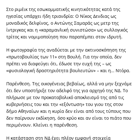
Στο ριμέικ της εσωκομματικής κινητικότητας κατά της
ηγεσίας υπάρχει ήδη τριανδρία: Ο Νίκος Δενδιας ως
μοναδικός δελφίνος, ο Αντώνης Σαμαράς ως μετρ της
ίντριγκας και η «καραμανλική συνιστώσα» ως συλλογικός
τρίτος και νομιμοποίηση που παραπέμπει στον ιδρυτή.
Η φωτογραφία της αναδύεται με την ακτινοσκόπηση της
«πρωτοβουλίας των 11» στη Βουλή. Για την οποία, δεν
πρέπει να διαφεύγει ότι, έδωσε την ευχή της – ως
«φυσιολογική δραστηριότητα βουλευτών» – και η… Ντόρα.
Παρένθεση. Της οικογένειας βεβαίως, αλλά να μην ξεχνάμε
ότι δεν υποστήριξε τον αδελφό της για αρχηγό της ΝΔ. Το
πλήρωσε με τον προκαταβολικό αποκλεισμό της από τις
κυβερνήσεις του και την «εξόντωση» του γιου της στον
δήμο Αθηναίων και η κυρία δεν είναι από τους τύπους που
δεν παίρνουν εκδίκηση, όσο κρύο και αν είναι το πιάτο που
περιμένουν. Κλείνει η παρένθεση.
Η κατάσταση στη ΝΔ έχει πλέον εμφανή στοιχεία