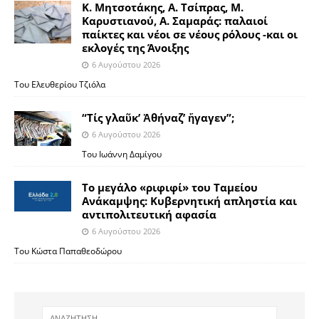
Κ. Μητσοτάκης, Α. Τσίπρας, Μ.
Καρυστιανού, Α. Σαμαράς: παλαιοί
παίκτες και νέοι σε νέους ρόλους -και οι
εκλογές της Άνοιξης
6 Αυγούστου 2026
Του Ελευθερίου Τζιόλα
“Τίς γλαῦκ’ Ἀθήναζ’ ἤγαγεν”;
6 Αυγούστου 2026
Του Ιωάννη Δαμίγου
Το μεγάλο «ριφιφί» του Ταμείου
Ανάκαμψης: Κυβερνητική απληστία και
αντιπολιτευτική αφασία
6 Αυγούστου 2026
Του Κώστα Παπαθεοδώρου