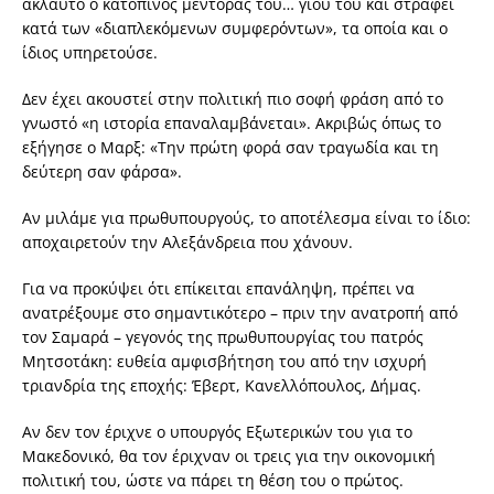
άκλαυτο ο κατοπινός μέντορας του… γιου του και στραφεί
κατά των «διαπλεκόμενων συμφερόντων», τα οποία και ο
ίδιος υπηρετούσε.
Δεν έχει ακουστεί στην πολιτική πιο σοφή φράση από το
γνωστό «η ιστορία επαναλαμβάνεται». Ακριβώς όπως το
εξήγησε ο Μαρξ: «Την πρώτη φορά σαν τραγωδία και τη
δεύτερη σαν φάρσα».
Αν μιλάμε για πρωθυπουργούς, το αποτέλεσμα είναι το ίδιο:
αποχαιρετούν την Αλεξάνδρεια που χάνουν.
Για να προκύψει ότι επίκειται επανάληψη, πρέπει να
ανατρέξουμε στο σημαντικότερο – πριν την ανατροπή από
τον Σαμαρά – γεγονός της πρωθυπουργίας του πατρός
Μητσοτάκη: ευθεία αμφισβήτηση του από την ισχυρή
τριανδρία της εποχής: Έβερτ, Κανελλόπουλος, Δήμας.
Αν δεν τον έριχνε ο υπουργός Εξωτερικών του για το
Μακεδονικό, θα τον έριχναν οι τρεις για την οικονομική
πολιτική του, ώστε να πάρει τη θέση του ο πρώτος.