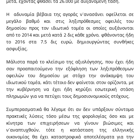
μετά, έχοντας φθάσει τα 26.000 με αυξανόμενη τάση.
Η αδυναμία βέβαια της αγοράς ν`ανασάνει οφείλεται σε
μεγάλο βαθμό και στις ληξιπρόθεσμες οφειλές του
δημοσίου προς τον ιδιωτικό τομέα οι οποίες αυξάνονται
από το 2014 και μετά κατά 2 δις κάθε χρόνο, φθάνοντας ήδη
το 2016 στα 7.5 δις ευρώ, δημιουργώντας συνθήκες
ασφυξίας.
Μάλιστα παρά το κλείσιμο της αξιολόγησης, που έχει ήδη
σαν προαπαιτούμενο την εξόφληση των ληξιπρόθεσμων
οφειλών του δημοσίου με στόχο την ανάκαμψη του
ιδιωτικού τομέα, κάτι τέτοιο δεν φαίνεται στον ορίζοντα, με
την κυβέρνηση να έχει ήδη κηρύξει εσωτερική στάση
πληρωμών για να πετύχει τους δημοσιονομικούς στόχους.
Συμπερασματικά θα λέγαμε ότι αν δεν υπάρξουν σύντομα
πρακτικές λύσεις τόσο μέσω της φορολογίας όσο και με
κίνητρα των επιχειρήσεων να γίνουν βιώσιμες και
ν`αναπτυχθούν, τότε η κατάσταση της ελληνικής
οικονομίας θα έχει καταστροφικά αποτελέσματα για την