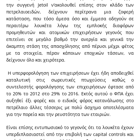
την συγγενή Jetoil ν’ακολουθεί επίσης στον κλάδο των
πετρελαιοειδών, δείχνουν περίτρανα μια ζοφερή
κατάσταση, που τόσο άμεσα όσο και έμμεσα οδηγούν σε
περαιτέρω λουκέτα λόγω της εμπλοκής διαφόρων
προμηθευτών και ατομικών επιχειρήσεων γεγονός που
επιτείνει σε μεγάλο βαθμό την ανεργία και γενικά την
άκαμπτη στάση της απασχόλησης από πέρυσι μέχρι φέτος
με τα στοιχεία, πέραν κάποιων εποχικών τάσεων, να
δείχνουν όλο και χειρότερα.
Η υπερφορολόγηση των επιχειρήσεων έχει ήδη αποδειχθεί
καταλυτική στις σωρευτικές πτωχεύσεις καθώς ο
συντελεστής φορολόγησης των επιχειρήσεων έφτασε από
το 20% το 2012 στο 29% το 2016. Εκτός αυτού ο ΦΠΑ έχει
αυξηθεί έξι φορές και ο ειδικός φόρος κατανάλωσης στο
πετρέλαιο άλλες τέσσερις με πολύ άσχημα αποτελέσματα
για την πορεία και την ρευστότητα των εταιριών.
Είναι επίσης εντυπωσιακό το γεγονός ότι τα λουκέτα έχουν
υπερδιπλασιαστεί από την επιβολή των capital controls και