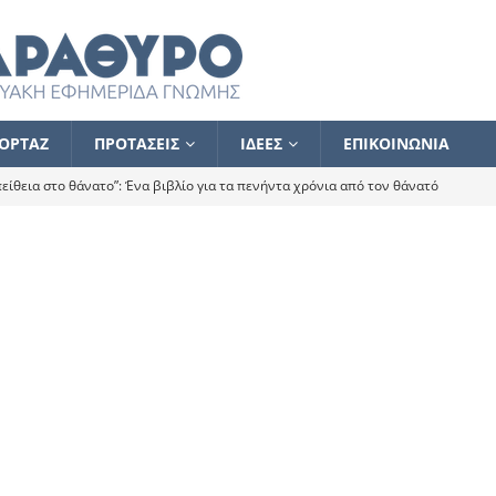
ΟΡΤΑΖ
ΠΡΟΤΑΣΕΙΣ
ΙΔΕΕΣ
ΕΠΙΚΟΙΝΩΝΙΑ
ίθεια στο θάνατο”: Ένα βιβλίο για τα πενήντα χρόνια από τον θάνατό
α το ποιος κοροϊδεύει ποιον Αλέξη
ΑΝΑΓΝΩΣΕΙΣ
 ισχυρίστηκα ότι δεν υπάρχει παρακολούθηση και κέντρο το οποίο
τεί θερμά όσους σπεύδουν να το ενισχύσουν – Συνεχίζουμε
FLASH
ίας θα κινηθεί στην αντίθετη κατεύθυνση
ΑΝΑΓΝΩΣΕΙΣ
ΠΡΟΣΩΠΟΓΡΑΦΙΕΣ
ίλημμα των εκλογών
ΑΝΑΓΝΩΣΕΙΣ