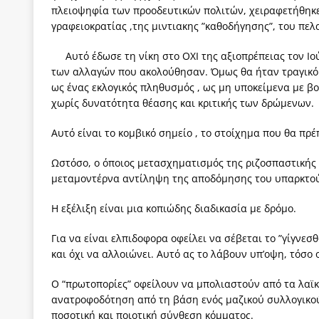
πλειοψηφία των προοδευτικών πολιτών, χειραφετήθηκε ε
γραφειοκρατίας ,της μιντιακης ”καθοδήγησης”, του πελ
Αυτό έδωσε τη νίκη στο ΟΧΙ της αξιοπρέπειας τον Ιο
των αλλαγών που ακολούθησαν. Όμως θα ήταν τραγικό 
ως ένας εκλογικός πληθυσμός , ως μη υποκείμενα με β
χωρίς δυνατότητα θέασης και κριτικής των δρώμενων.
Αυτό είναι το κομβικό σημείο , το στοίχημα που θα πρέπε
Ωστόσο, ο όποιος μετασχηματισμός της ριζοσπαστικής 
μεταμοντέρνα αντίληψη της αποδόμησης του υπαρκτο
Η εξέλιξη είναι μια κοπιώδης διαδικασία με δρόμο.
Για να είναι ελπιδοφορα οφείλει να σέβεται το ”γίγνεσθ
και όχι να αλλοιώνει. Αυτό ας το λάβουν υπ’οψη, τόσο ο
O “πρωτοπορίες” οφείλουν να μπολιαστούν από τα λαϊκ
ανατροφοδότηση από τη βάση ενός μαζικού συλλογικού
ποσοτική και ποιοτική σύνθεση κόμματος.