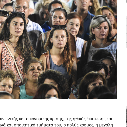
ΑΠΟΨΕΙΣ
ς παράταξης: Ο λαός θέλει, αλλά τα κόμματα της αντιπολίτευσης δεν
α της αθωότητας;» Το «αίνιγμα»και η «λύση» του μέσα από τον
είου και οι Ρήτρες του ESM
ΑΠΟΨΕΙΣ
 ισχύς για την Ελλάδα
ΑΠΟΨΕΙΣ
εγελοιοποιήθη εμφανιζόμενη»: Το άδοξο βήμα της Μ. Καρυστιανού
ινωνικής και οικονομικής κρίσης, της ηθικής έκπτωσης και
νά και απαιτητικά τμήματα του, ο πολύς κόσμος, η μεγάλη