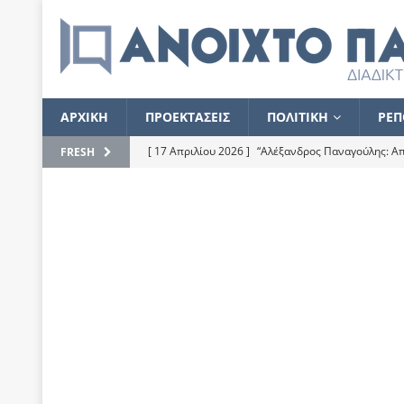
ΑΡΧΙΚΗ
ΠΡΟΕΚΤΑΣΕΙΣ
ΠΟΛΙΤΙΚΗ
ΡΕΠ
[ 17 Απριλίου 2026 ]
“Αλέξανδρος Παναγούλης: Απε
FRESH
του
ΕΠΙΛΟΓΕΣ
[ 17 Φεβρουαρίου 2026 ]
Απορίες και η απορία γι
[ 7 Νοεμβρίου 2022 ]
Kυρ. Μητσοτάκης: “Ουδέποτε
χειρίζεται το λογισμικό Predator”
ΡΕΠΟΡΤΑΖ
[ 21 Ιουλίου 2021 ]
Το Ανοιχτό Παράθυρο ευχαρισ
[ 15 Σεπτεμβρίου 2020 ]
Το εκκρεμές της οικονομ
[ 14 Ιουλίου 2020 ]
Κ. Καραμανλής: Κασσάνδρα
[ 4 Ιουλίου 2020 ]
Το σκληρό φθινόπωρο και το δ