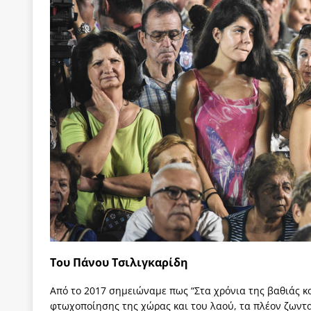
των δύο κομμάτων και όχι Ανδρουλάκη -Τσίπρα.
[ 3 Αυγούστου 2026 ]
Η τραγωδία της δημοκρατική
μπορούν να φέρουν την αλλαγή
ΠΡΟΕΚΤΑΣΕΙΣ
[ 3 Αυγούστου 2026 ]
Γιατί λιγοστεύουν «τα χρόνι
εμβληματικό «Πολίτη Κέιν»
ΠΑΡΕΜΒΑΣΕΙΣ
[ 3 Αυγούστου 2026 ]
Το Νομικό DNA του Υπερταμ
[ 3 Αυγούστου 2026 ]
Το γάλλιο και η γεωπολιτική
[ 3 Αυγούστου 2026 ]
«Εδοξάσθη κρυπτομένη και 
ΠΑΡΕΜΒΑΣΕΙΣ
Του Πάνου Τσιλιγκαρίδη
Από το 2017 σημειώναμε πως “Στα χρόνια της βαθιάς κο
φτωχοποίησης της χώρας και του λαού, τα πλέον ζωντα