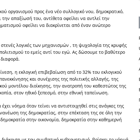
ού οργανισμού προς ένα νέο συλλογικό νου, δημοκρατικό,
ι την απαξίωσή του, αντίθετα οφείλει να αντλεί την
ματισμού οφείλει να διακρίνεται από έναν ανώτερο
 στενές λογικές των μηχανισμών , τη ψυχολογία της κρυφής
πολιτισμού το εμείς αντί του εγώ. Ας δώσουμε το βαθύτερο
 διαφορά.
αίνεση, η εκλογική επιβεβαίωση από το 32% του εκλογικού
πανεκκίνησης και συνέχισης της πολιτικής αλλαγής, της
ού μοντέλου διοίκησης, την ανατροπή του καθεστώτος της
οπία, στον ηθικό ξεπεσμό, στην εθνική ταπείνωση.
χει νόημα όταν τείνει να αντιστοιχηθεί στις ανάγκες της
ανανέωση της δημοκρατίας, στην επέκταση της σε όλη την
 δημοκρατία στην οικονομία, δημοκρατία στην καθημερνή
 διάκριση με τον συμβατικό κυβερνητισμό, βρίσκει το νόημά