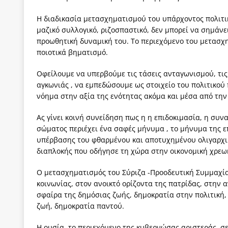
Η διαδικασία μετασχηματισμού του υπάρχοντος πολιτικ
μαζικό συλλογικό, ριζοσπαστικό, δεν μπορεί να σημάνε
προωθητική δυναμική του. Το περιεχόμενο του μετασχη
ποιοτικά βηματισμό.
Οφείλουμε να υπερβούμε τις τάσεις ανταγωνισμού, τις
αγκωνιάς , να εμπεδώσουμε ως στοιχείο του πολιτικού 
νόημα στην αξία της ενότητας ακόμα και μέσα από την
Ας γίνει κοινή συνείδηση πως η η επιδοκιμασία, η συν
σώματος περιέχει ένα σαφές μήνυμα , το μήνυμα της ε
υπέρβασης του φθαρμένου και αποτυχημένου ολιγαρχικ
διαπλοκής που οδήγησε τη χώρα στην οικονομική χρεωκ
Ο μετασχηματισμός του Σύριζα -Προοδευτική Συμμαχία έ
κοινωνίας, στον ανοικτό ορίζοντα της πατρίδας, στην 
σφαίρα της δημόσιας ζωής, δημοκρατία στην πολιτική,
ζωή, δημοκρατία παντού.
Η ουσία, το περιεχόμενο της κυβερνώσας αριστεράς, σε