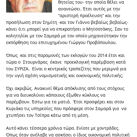
θητείας του- την οποία θέλει να
ανανεώσει. Έτσι αυτός με την
“αριστερή προέλευση” και την
προσήλωση στον Σημίτη -και τον Γιάννο βεβαίως βεβαίως-
κάνει ό,τι μπορεί για να επικρατήσει ο Μητσοτάκης. Σαν το
κολητηλίκι με τον Σαμαρά με τον οποίο μηχανεύτηκαν την
εκπόρθηση του επιτυχημένου Γιώργου Προβόπουλου.
Όπως και στις παραμονές των εκλογών του 2014 έτσι και
τώρα ο Στουρνάρας έκανε προεκλογική παρέμβαση κατά
του ΣΥΡΙΖΑ. Είναι ο κεντρικός τραπεζίτης που μεριμνά για
την υγιή σχέση νομισματικής και οικονομικής πολιτικής;
Όχι ακριβώς. Ανακινεί θέμα απόκλισης από τους στόχους
για να διευκολύνει κάποιους έξωθεν κύκλους να
παρέμβουν. Έστω για τα ματιά. Έτσι προσφέρει και στον
Κυριάκο τις υπηρεσίες που πρόσφερε στον Σαμαρά για να
χτυπήσει τον Τσίπρα κάτω από τη μέση.
Αυτό κάνει τέσσερα χρόνια τώρα. Ενίοτε με χοντράδες.
Όπως όταν ανέλαβε να ασκήσει ο ίδιος οικονομική πολιτική