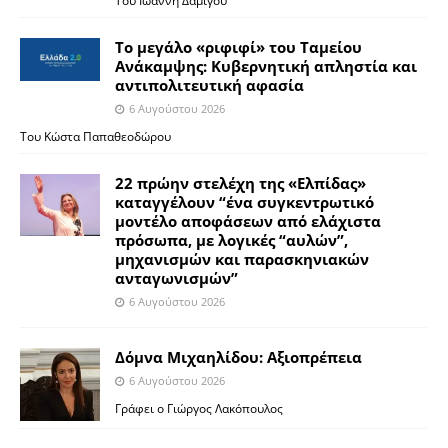
Του Ιωάννη Δαμίγου
Το μεγάλο «ριφιφί» του Ταμείου
Ανάκαμψης: Κυβερνητική απληστία και
αντιπολιτευτική αφασία
6 Αυγούστου 2026
Του Κώστα Παπαθεοδώρου
22 πρώην στελέχη της «Ελπίδας»
καταγγέλουν “ένα συγκεντρωτικό
μοντέλο αποφάσεων από ελάχιστα
πρόσωπα, με λογικές “αυλών”,
μηχανισμών και παρασκηνιακών
ανταγωνισμών”
6 Αυγούστου 2026
Δόμνα Μιχαηλίδου: Αξιοπρέπεια
6 Αυγούστου 2026
Γράφει ο Γιώργος Λακόπουλος