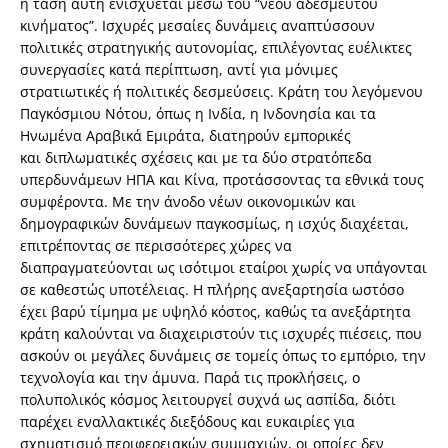
η τάση αυτή ενισχύεται μέσω του “νέου αδέσμευτου
κινήματος”. Ισχυρές μεσαίες δυνάμεις αναπτύσσουν
πολιτικές στρατηγικής αυτονομίας, επιλέγοντας ευέλικτες
συνεργασίες κατά περίπτωση, αντί για μόνιμες
στρατιωτικές ή πολιτικές δεσμεύσεις. Κράτη του λεγόμενου
Παγκόσμιου Νότου, όπως η Ινδία, η Ινδονησία και τα
Ηνωμένα Αραβικά Εμιράτα, διατηρούν εμπορικές
και διπλωματικές σχέσεις και με τα δύο στρατόπεδα
υπερδυνάμεων ΗΠΑ και Κίνα, προτάσσοντας τα εθνικά τους
συμφέροντα. Με την άνοδο νέων οικονομικών και
δημογραφικών δυνάμεων παγκοσμίως, η ισχύς διαχέεται,
επιτρέποντας σε περισσότερες χώρες να
διαπραγματεύονται ως ισότιμοι εταίροι χωρίς να υπάγονται
σε καθεστώς υποτέλειας. Η πλήρης ανεξαρτησία ωστόσο
έχει βαρύ τίμημα με υψηλό κόστος, καθώς τα ανεξάρτητα
κράτη καλούνται να διαχειριστούν τις ισχυρές πιέσεις, που
ασκούν οι μεγάλες δυνάμεις σε τομείς όπως το εμπόριο, την
τεχνολογία και την άμυνα. Παρά τις προκλήσεις, ο
πολυπολικός κόσμος λειτουργεί συχνά ως ασπίδα, διότι
παρέχει εναλλακτικές διεξόδους και ευκαιρίες για
σχηματισμό περιφερειακών συμμαχιών, οι οποίες δεν