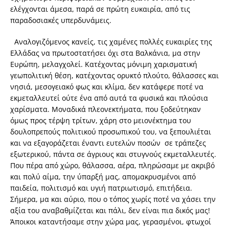
ελέγχονται άμεσα, παρά σε πρώτη ευκαιρία, από τις
παραδοσιακές υπερδυνάμεις.
Αναλογιζόμενος κανείς, τις χαμένες πολλές ευκαιρίες της
Ελλάδας να πρωτοστατήσει όχι στα Βαλκάνια, μα στην
Ευρώπη, μελαγχολεί. Κατέχοντας μόνιμη χαρισματική
γεωπολιτική θέση, κατέχοντας ορυκτό πλούτο, θάλασσες και
νησιά, μεσογειακό φως και κλίμα, δεν κατάφερε ποτέ να
εκμεταλλευτεί ούτε ένα από αυτά τα φυσικά και πλούσια
χαρίσματα. Μοναδικά πλεονεκτήματα, που ξοδεύτηκαν
όμως προς τέρψη τρίτων, χάρη στο μειονέκτημα του
δουλοπρεπούς πολιτικού προσωπικού του, να ξεπουλιέται
και να εξαγοράζεται έναντι ευτελών ποσών σε τράπεζες
εξωτερικού, πάντα σε άγριους και στυγνούς εκμεταλλευτές.
Που πέρα από χώρο, θάλασσα, αέρα, πληρώσαμε με ακριβό
και πολύ αίμα, την ύπαρξή μας, απομακρυσμένοι από
παιδεία, πολιτισμό και υγιή πατριωτισμό, επιτήδεια.
Σήμερα, μα και αύριο, που ο τόπος χωρίς ποτέ να χάσει την
αξία του αναβαθμίζεται και πάλι, δεν είναι πια δικός μας!
Άποικοι καταντήσαμε στην χώρα μας, γερασμένοι, φτωχοί