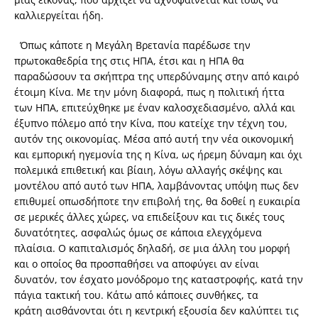
καλλιεργείται ήδη.
Όπως κάποτε η Μεγάλη Βρετανία παρέδωσε την
πρωτοκαθεδρία της στις ΗΠΑ, έτσι και η ΗΠΑ θα
παραδώσουν τα σκήπτρα της υπερδύναμης στην από καιρό
έτοιμη Κίνα. Με την μόνη διαφορά, πως η πολιτική ήττα
των ΗΠΑ, επιτεύχθηκε με έναν καλοσχεδιασμένο, αλλά και
έξυπνο πόλεμο από την Κίνα, που κατείχε την τέχνη του,
αυτόν της οικονομίας. Μέσα από αυτή την νέα οικονομική
και εμπορική ηγεμονία της η Κίνα, ως ήρεμη δύναμη και όχι
πολεμικά επιθετική και βίαιη, λόγω αλλαγής σκέψης και
μοντέλου από αυτό των ΗΠΑ, λαμβάνοντας υπόψη πως δεν
επιθυμεί οπωσδήποτε την επιβολή της, θα δοθεί η ευκαιρία
σε μερικές άλλες χώρες, να επιδείξουν και τις δικές τους
δυνατότητες, ασφαλώς όμως σε κάποια ελεγχόμενα
πλαίσια. Ο καπιταλισμός δηλαδή, σε μια άλλη του μορφή
και ο οποίος θα προσπαθήσει να αποφύγει αν είναι
δυνατόν, τον έσχατο μονόδρομο της καταστροφής, κατά την
πάγια τακτική του. Κάτω από κάποιες συνθήκες, τα
κράτη αισθάνονται ότι η κεντρική εξουσία δεν καλύπτει τις