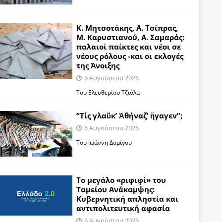
Κ. Μητσοτάκης, Α. Τσίπρας,
Μ. Καρυστιανού, Α. Σαμαράς:
παλαιοί παίκτες και νέοι σε
νέους ρόλους -και οι εκλογές
της Άνοιξης
6 Αυγούστου 2026
Του Ελευθερίου Τζιόλα
“Τίς γλαῦκ’ Ἀθήναζ’ ἤγαγεν”;
6 Αυγούστου 2026
Του Ιωάννη Δαμίγου
Το μεγάλο «ριφιφί» του
Ταμείου Ανάκαμψης:
Κυβερνητική απληστία και
αντιπολιτευτική αφασία
6 Αυγούστου 2026