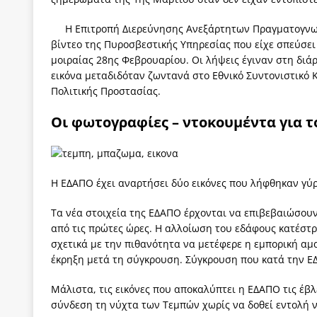
[ 4 Αυγούστου 2026 ]
Η γενεαλογία του φασισμού
Η Επιτροπή Διερεύνησης Ανεξάρτητων Πραγματογνωμ
ΠΑΡΕΜΒΑΣΕΙΣ
βίντεο της Πυροσβεστικής Υπηρεσίας που είχε σπεύσε
μοιραίας 28ης Φεβρουαρίου. Οι λήψεις έγιναν στη διά
[ 4 Αυγούστου 2026 ]
Εφημερίδα «Εστία»: Όταν η 
εικόνα μεταδιδόταν ζωντανά στο Εθνικό Συντονιστικό 
[ 4 Αυγούστου 2026 ]
Η συμφωνία πυρηνικής συν
Πολιτικής Προστασίας.
[ 4 Αυγούστου 2026 ]
Τα γεγονότα της Τηλλυρίας 
Οι φωτογραφίες – ντοκουμέντα για 
[ 4 Αυγούστου 2026 ]
Tηλεοπτικοί “Mega-Fiers”…
[ 4 Αυγούστου 2026 ]
Κώστας Τσουκαλάς: Αντιπολ
Η ΕΔΑΠΟ έχει αναρτήσει δύο εικόνες που λήφθηκαν γύρω
Τα νέα στοιχεία της ΕΔΑΠΟ έρχονται να επιβεβαιώσου
από τις πρώτες ώρες. Η αλλοίωση του εδάφους κατέστρ
σχετικά με την πιθανότητα να μετέφερε η εμπορική α
έκρηξη μετά τη σύγκρουση. Σύγκρουση που κατά την Ε
Μάλιστα, τις εικόνες που αποκαλύπτει η ΕΔΑΠΟ τις έβ
σύνδεση τη νύχτα των Τεμπών χωρίς να δοθεί εντολή ν