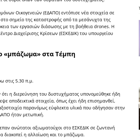
: από τον Αντιδιαφωτισμό στον ψηφιακό Κοινωνικό Δαρβινισμό
όνων Οικογενειών (ΕΔΑΠΟ) εντόπισε νέα στοιχεία σε
ι στο σημείο της καταστροφής από τα μεσάνυχτα της
ρκεια των εργασιών διάσωσης με τη βοήθεια drones. Η
δημοσιογραφία βάζει τα χέρια της και βγάζει τα μάτια της
ΑΠΟΨΕΙΣ
Κέντρο Διαχείρισης Κρίσεων (ΕΣΚΕΔΙΚ) του υπουργείου
εργασίας ΗΠΑ-Σαουδικής Αραβίας
ΑΠΟΨΕΙΣ
και το Σχέδιο Άτσεσον
ΑΠΟΨΕΙΣ
το «μπάζωμα» στα Τέμπη
ΑΠΟΨΕΙΣ
ίτευση
ΠΡΟΒΟΛΕΣ
 στις 5.30 π.μ.
ν ότι η διερεύνηση του δυστυχήματος υπονομεύθηκε ήδη
εψε αποδεικτικά στοιχεία, όπως έχει ήδη επισημανθεί,
μαξοστοιχία παρανόμως εύφλεκτα υλικά που οδήγησαν στην
ΔΑΠΟ ήταν μετωπική.
λεπαν ανώτατοι αξιωματούχοι στο ΕΣΚΕΔΙΚ σε ζωντανή
α διακοπεί η αλλοίωση και το μπάζωμα.