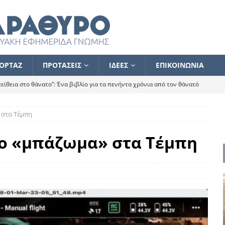
ΟΡΤΑΖ
ΠΡΟΤΑΣΕΙΣ
ΙΔΕΕΣ
ΕΠΙΚΟΙΝΩΝΙΑ
ίθεια στο θάνατο”: Ένα βιβλίο για τα πενήντα χρόνια από τον θάνατό
 στα Τέμπη
α το ποιος κοροϊδεύει ποιον Αλέξη
ΑΝΑΓΝΩΣΕΙΣ
 ισχυρίστηκα ότι δεν υπάρχει παρακολούθηση και κέντρο το οποίο
το «μπάζωμα» στα Τέμπη
τεί θερμά όσους σπεύδουν να το ενισχύσουν – Συνεχίζουμε
FLASH
ίας θα κινηθεί στην αντίθετη κατεύθυνση
ΑΝΑΓΝΩΣΕΙΣ
ΠΡΟΣΩΠΟΓΡΑΦΙΕΣ
ίλημμα των εκλογών
ΑΝΑΓΝΩΣΕΙΣ