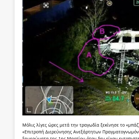
[ 22 Μαΐου 2020 ]
Μακάριος Λαζαρίδης: Έργο!
Π
[ 7 Αυγούστου 2026 ]
Οι μαθητευόμενοι μάγοι της
[ 6 Αυγούστου 2026 ]
Κ. Μητσοτάκης, Α. Τσίπρας, 
-και οι εκλογές της Άνοιξης
ΑΠΟΨΕΙΣ
[ 6 Αυγούστου 2026 ]
“Τίς γλαῦκ’ Ἀθήναζ’ ἤγαγεν”;
[ 6 Αυγούστου 2026 ]
Το μεγάλο «ριφιφί» του Ταμ
ΑΠΟΨΕΙΣ
[ 6 Αυγούστου 2026 ]
22 πρώην στελέχη της «Ελπ
ελάχιστα πρόσωπα, με λογικές “αυλών”, μηχανισ
[ 6 Αυγούστου 2026 ]
Δόμνα Μιχαηλίδου: Αξιοπρ
[ 6 Αυγούστου 2026 ]
Η δημοκρατία της διαχείρισ
[ 5 Αυγούστου 2026 ]
Κυριάκος Μητσοτάκης: Αναλ
Μόλις λίγες ώρες μετά την τραγωδία ξεκίνησε το «μπ
«Επιτροπή Διερεύνησης Ανεξάρτητων Πραγματογνωμόνω
[ 4 Αυγούστου 2026 ]
Θα ανήκεις όπου ανήκει το 
ξημερώματα της 1ης Μαρτίου όταν δεν είχαν εντοπιστ