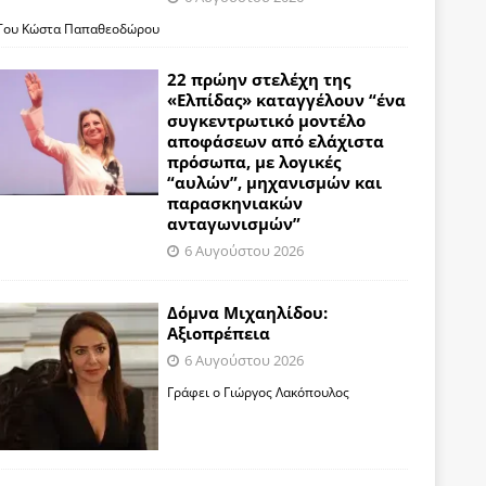
Του Κώστα Παπαθεοδώρου
22 πρώην στελέχη της
«Ελπίδας» καταγγέλουν “ένα
συγκεντρωτικό μοντέλο
αποφάσεων από ελάχιστα
πρόσωπα, με λογικές
“αυλών”, μηχανισμών και
παρασκηνιακών
ανταγωνισμών”
6 Αυγούστου 2026
Δόμνα Μιχαηλίδου:
Αξιοπρέπεια
6 Αυγούστου 2026
Γράφει ο Γιώργος Λακόπουλος