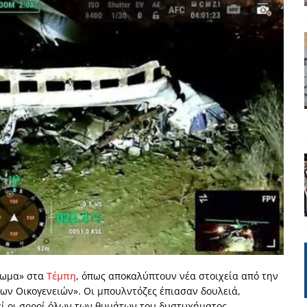
ΡΟΣΩΠΟΓΡΑΦΙΕΣ
 πολιτικής
UNCATEGORIZED
Μ. Καρυστιανού, Α. Σαμαράς: παλαιοί παίκτες και νέοι σε νέους ρόλους
ΑΠΟΨΕΙΣ
είου Ανάκαμψης: Κυβερνητική απληστία και αντιπολιτευτική αφασία
ίδας» καταγγέλουν “ένα συγκεντρωτικό μοντέλο αποφάσεων από
μών και παρασκηνιακών ανταγωνισμών”
ΣΚΕΨΕΙΣ
έπεια
ΠΡΟΒΟΛΕΣ
ης τελειώνει
ΠΑΡΕΜΒΑΣΕΙΣ
γησίες
ΠΡΟΒΟΛΕΣ
άζωμα» στα
Τέμπη
, όπως αποκαλύπτουν νέα στοιχεία από την
ν Οικογενειών». Οι μπουλντόζες έπιασαν δουλειά,
νερό
ΑΝΑΓΝΩΣΕΙΣ
εί οι σοροί όλων των θυμάτων του δυστυχήματος.