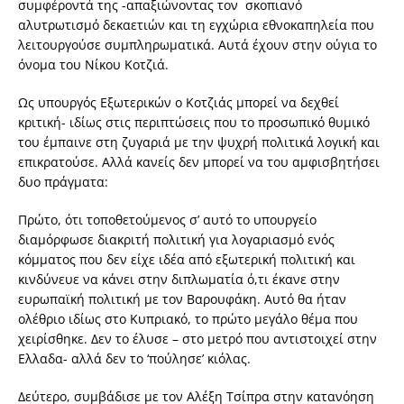
συμφέροντά της -απαξιώνοντας τον σκοπιανό
αλυτρωτισμό δεκαετιών και τη εγχώρια εθνοκαπηλεία που
λειτουργούσε συμπληρωματικά. Αυτά έχουν στην ούγια το
όνομα του Νίκου Κοτζιά.
Ως υπουργός Εξωτερικών ο Κοτζιάς μπορεί να δεχθεί
κριτική- ιδίως στις περιπτώσεις που το προσωπικό θυμικό
του έμπαινε στη ζυγαριά με την ψυχρή πολιτικά λογική και
επικρατούσε. Αλλά κανείς δεν μπορεί να του αμφισβητήσει
δυο πράγματα:
Πρώτο, ότι τοποθετούμενος σ’ αυτό το υπουργείο
διαμόρφωσε διακριτή πολιτική για λογαριασμό ενός
κόμματος που δεν είχε ιδέα από εξωτερική πολιτική και
κινδύνευε να κάνει στην διπλωματία ό,τι έκανε στην
ευρωπαϊκή πολιτική με τον Βαρουφάκη. Αυτό θα ήταν
ολέθριο ιδίως στο Κυπριακό, το πρώτο μεγάλο θέμα που
χειρίσθηκε. Δεν το έλυσε – στο μετρό που αντιστοιχεί στην
Ελλαδα- αλλά δεν το ‘πούλησε’ κιόλας.
Δεύτερο, συμβάδισε με τον Αλέξη Τσίπρα στην κατανόηση