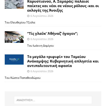
Καρυστιανού, Α. Σαμαράς: παλαιοί
παίκτες και νέοι σε νέους ρόλους -και οι
εκλογές της Άνοιξης
6 Αυγούστου 2026
Του Ελευθερίου Τζιόλα
“Τίς γλαῦκ’ Ἀθήναζ’ ἤγαγεν”;
6 Αυγούστου 2026
Του Ιωάννη Δαμίγου
Το μεγάλο «ριφιφί» του Ταμείου
Ανάκαμψης: Κυβερνητική απληστία και
αντιπολιτευτική αφασία
6 Αυγούστου 2026
Του Κώστα Παπαθεοδώρου