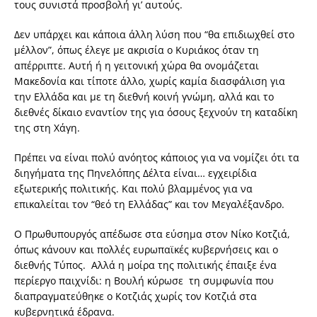
τους συνιστά προσβολή γι’ αυτούς.
Δεν υπάρχει και κάποια άλλη λύση που “θα επιδιωχθεί στο
μέλλον”, όπως έλεγε με ακρισία ο Κυριάκος όταν τη
απέρριπτε. Αυτή ή η γειτονική χώρα θα ονομάζεται
Μακεδονία και τίποτε άλλο, χωρίς καμία διασφάλιση για
την Ελλάδα και με τη διεθνή κοινή γνώμη, αλλά και το
διεθνές δίκαιο εναντίον της για όσους ξεχνούν τη καταδίκη
της στη Χάγη.
Πρέπει να είναι πολύ ανόητος κάποιος για να νομίζει ότι τα
διηγήματα της Πηνελόπης Δέλτα είναι… εγχειρίδια
εξωτερικής πολιτικής. Και πολύ βλαμμένος για να
επικαλείται τον “θεό τη Ελλάδας” και τον Μεγαλέξανδρο.
Ο Πρωθυπουργός απέδωσε στα εύσημα στον Νίκο Κοτζιά,
όπως κάνουν και πολλές ευρωπαϊκές κυβερνήσεις και ο
διεθνής Τύπος. Αλλά η μοίρα της πολιτικής έπαιξε ένα
περίεργο παιχνίδι: η Βουλή κύρωσε τη συμφωνία που
διαπραγματεύθηκε ο Κοτζιάς χωρίς τον Κοτζιά στα
κυβερνητικά έδρανα.