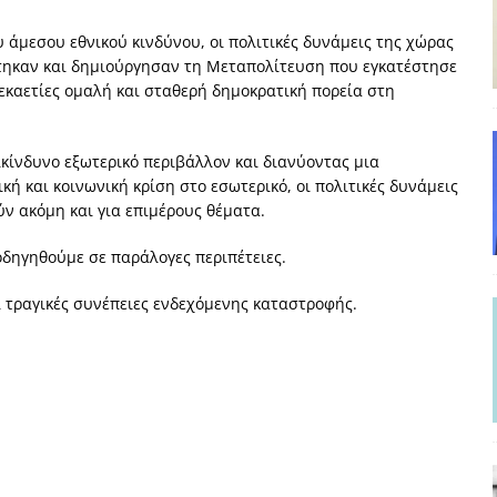
και το Σχέδιο Άτσεσον
ΑΠΟΨΕΙΣ
υ άμεσου εθνικού κινδύνου, οι πολιτικές δυνάμεις της χώρας
ΑΠΟΨΕΙΣ
ηκαν και δημιούργησαν τη Μεταπολίτευση που εγκατέστησε
δεκαετίες ομαλή και σταθερή δημοκρατική πορεία στη
ίτευση
ΠΡΟΒΟΛΕΣ
η Αυγούστου: Πώς ένας αποτυχημένος κοινοβουλευτικός έγινε
ικίνδυνο εξωτερικό περιβάλλον και διανύοντας μια
κή και κοινωνική κρίση στο εσωτερικό, οι πολιτικές δυνάμεις
ν ακόμη και για επιμέρους θέματα.
ίται και δεν εκβιάζεται
ΠΑΡΕΜΒΑΣΕΙΣ
χη της δεύτερης θέσης είναι (πολύ) ανοιχτή ακόμη. Προς αναμέτρηση
οδηγηθούμε σε παράλογες περιπέτειες.
ΑΠΟΨΕΙΣ
 τραγικές συνέπειες ενδεχόμενης καταστροφής.