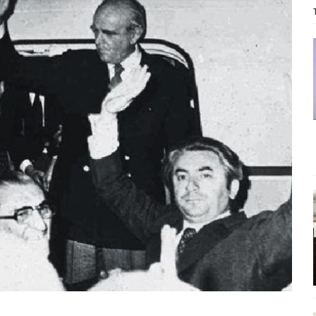
ΡΟΣΩΠΟΓΡΑΦΙΕΣ
είου Ανάκαμψης: Κυβερνητική απληστία και αντιπολιτευτική αφασία
ίδας» καταγγέλουν “ένα συγκεντρωτικό μοντέλο αποφάσεων από
μών και παρασκηνιακών ανταγωνισμών”
ΣΚΕΨΕΙΣ
έπεια
ΠΡΟΒΟΛΕΣ
ης τελειώνει
ΠΑΡΕΜΒΑΣΕΙΣ
γησίες
ΠΡΟΒΟΛΕΣ
νερό
ΑΝΑΓΝΩΣΕΙΣ
: από τον Αντιδιαφωτισμό στον ψηφιακό Κοινωνικό Δαρβινισμό
δημοσιογραφία βάζει τα χέρια της και βγάζει τα μάτια της
ΑΠΟΨΕΙΣ
εργασίας ΗΠΑ-Σαουδικής Αραβίας
ΑΠΟΨΕΙΣ