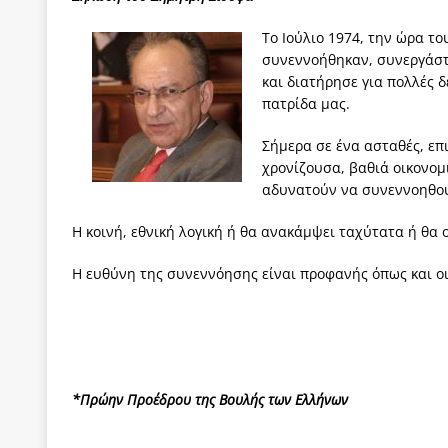
[ 4 Αυγούστου 2026 ]
Τα γεγονότα της Τηλλυρίας 
Το Ιούλιο 1974, την ώρα το
[ 4 Αυγούστου 2026 ]
Tηλεοπτικοί “Mega-Fiers”…
συνεννοήθηκαν, συνεργάστ
και διατήρησε για πολλές 
[ 4 Αυγούστου 2026 ]
Κώστας Τσουκαλάς: Αντιπολ
πατρίδα μας.
[ 4 Αυγούστου 2026 ]
Ο Ιωάννης Μεταξάς και η 4
Σήμερα σε ένα ασταθές, επ
δικτάτορας
ΕΠΙΛΟΓΕΣ
χρονίζουσα, βαθιά οικονομι
αδυνατούν να συνεννοηθού
[ 3 Αυγούστου 2026 ]
Η ελευθεροτυπία δεν απειλε
[ 3 Αυγούστου 2026 ]
ΠΑΣΟΚ ή ΕΛ.ΑΣ.; Γιατί η μά
Η κοινή, εθνική λογική ή θα ανακάμψει ταχύτατα ή θα 
των δύο κομμάτων και όχι Ανδρουλάκη -Τσίπρα.
Η ευθύνη της συνεννόησης είναι προφανής όπως και οι
*Πρώην Προέδρου της Βουλής των Ελλήνων