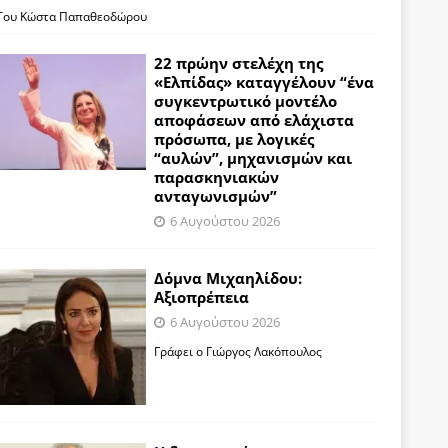
Του Κώστα Παπαθεοδώρου
22 πρώην στελέχη της
«Ελπίδας» καταγγέλουν “ένα
συγκεντρωτικό μοντέλο
αποφάσεων από ελάχιστα
πρόσωπα, με λογικές
“αυλών”, μηχανισμών και
παρασκηνιακών
ανταγωνισμών”
6 Αυγούστου 2026
Δόμνα Μιχαηλίδου:
Αξιοπρέπεια
6 Αυγούστου 2026
Γράφει ο Γιώργος Λακόπουλος