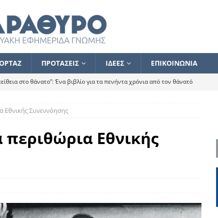
ΟΡΤΑΖ
ΠΡΟΤΑΣΕΙΣ
ΙΔΕΕΣ
ΕΠΙΚΟΙΝΩΝΙΑ
ίθεια στο θάνατο”: Ένα βιβλίο για τα πενήντα χρόνια από τον θάνατό
α Εθνικής Συνεννόησης
α το ποιος κοροϊδεύει ποιον Αλέξη
ΑΝΑΓΝΩΣΕΙΣ
 ισχυρίστηκα ότι δεν υπάρχει παρακολούθηση και κέντρο το οποίο
α περιθώρια Εθνικής
τεί θερμά όσους σπεύδουν να το ενισχύσουν – Συνεχίζουμε
FLASH
ίας θα κινηθεί στην αντίθετη κατεύθυνση
ΑΝΑΓΝΩΣΕΙΣ
ΠΡΟΣΩΠΟΓΡΑΦΙΕΣ
ίλημμα των εκλογών
ΑΝΑΓΝΩΣΕΙΣ