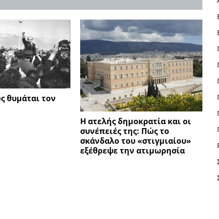
ς θυμάται τον
Η ατελής δημοκρατία και οι
συνέπειές της: Πώς το
σκάνδαλο του «στιγμιαίου»
εξέθρεψε την ατιμωρησία