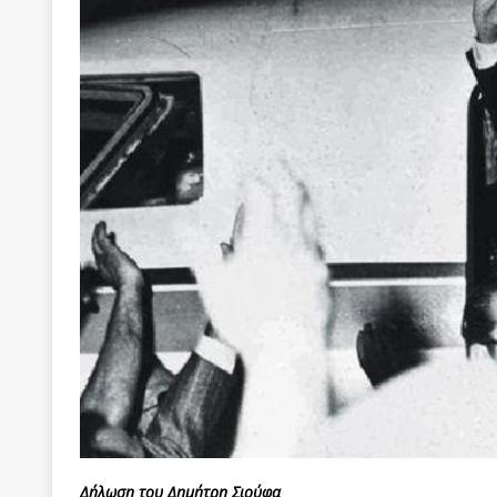
[ 22 Μαΐου 2020 ]
Μακάριος Λαζαρίδης: Έργο!
Π
[ 6 Αυγούστου 2026 ]
Το μεγάλο «ριφιφί» του Ταμ
ΑΠΟΨΕΙΣ
[ 6 Αυγούστου 2026 ]
22 πρώην στελέχη της «Ελπ
ελάχιστα πρόσωπα, με λογικές “αυλών”, μηχανισ
[ 6 Αυγούστου 2026 ]
Δόμνα Μιχαηλίδου: Αξιοπρ
[ 6 Αυγούστου 2026 ]
Η δημοκρατία της διαχείρισ
[ 5 Αυγούστου 2026 ]
Κυριάκος Μητσοτάκης: Αναλ
[ 4 Αυγούστου 2026 ]
Θα ανήκεις όπου ανήκει το 
[ 4 Αυγούστου 2026 ]
Η γενεαλογία του φασισμού
ΠΑΡΕΜΒΑΣΕΙΣ
[ 4 Αυγούστου 2026 ]
Εφημερίδα «Εστία»: Όταν η 
[ 4 Αυγούστου 2026 ]
Η συμφωνία πυρηνικής συν
Δήλωση του Δημήτρη Σιούφα