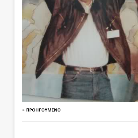
[ 6 Αυγούστου 2026 ]
Η δημοκρατία της διαχείρισ
[ 6 Αυγούστου 2026 ]
Σπρώχνουμε τη ζωή μας…
[ 5 Αυγούστου 2026 ]
Κυριάκος Μητσοτάκης: Αναλ
[ 4 Αυγούστου 2026 ]
Θα ανήκεις όπου ανήκει το 
[ 4 Αυγούστου 2026 ]
Η γενεαλογία του φασισμού
ΠΑΡΕΜΒΑΣΕΙΣ
[ 4 Αυγούστου 2026 ]
Εφημερίδα «Εστία»: Όταν η 
[ 4 Αυγούστου 2026 ]
Η συμφωνία πυρηνικής συν
ΠΡΟΗΓΟΥΜΕΝΟ