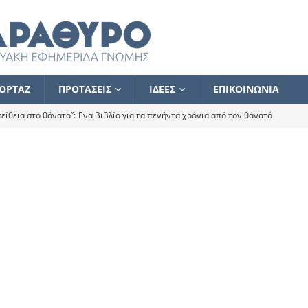
ΟΡΤΑΖ
ΠΡΟΤΑΣΕΙΣ
ΙΔΕΕΣ
ΕΠΙΚΟΙΝΩΝΙΑ
ίθεια στο θάνατο”: Ένα βιβλίο για τα πενήντα χρόνια από τον θάνατό
α το ποιος κοροϊδεύει ποιον Αλέξη
ΑΝΑΓΝΩΣΕΙΣ
 ισχυρίστηκα ότι δεν υπάρχει παρακολούθηση και κέντρο το οποίο
τεί θερμά όσους σπεύδουν να το ενισχύσουν – Συνεχίζουμε
FLASH
ίας θα κινηθεί στην αντίθετη κατεύθυνση
ΑΝΑΓΝΩΣΕΙΣ
ΠΡΟΣΩΠΟΓΡΑΦΙΕΣ
ίλημμα των εκλογών
ΑΝΑΓΝΩΣΕΙΣ