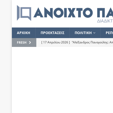
ΑΡΧΙΚΗ
ΠΡΟΕΚΤΑΣΕΙΣ
ΠΟΛΙΤΙΚΗ
ΡΕΠ
[ 17 Απριλίου 2026 ]
“Αλέξανδρος Παναγούλης: Απε
FRESH
του
ΕΠΙΛΟΓΕΣ
[ 17 Φεβρουαρίου 2026 ]
Απορίες και η απορία γι
[ 7 Νοεμβρίου 2022 ]
Kυρ. Μητσοτάκης: “Ουδέποτε
χειρίζεται το λογισμικό Predator”
ΡΕΠΟΡΤΑΖ
[ 21 Ιουλίου 2021 ]
Το Ανοιχτό Παράθυρο ευχαρισ
[ 15 Σεπτεμβρίου 2020 ]
Το εκκρεμές της οικονομ
[ 14 Ιουλίου 2020 ]
Κ. Καραμανλής: Κασσάνδρα
[ 4 Ιουλίου 2020 ]
Το σκληρό φθινόπωρο και το δ