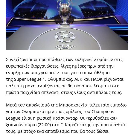
Συνεχίζονται οι προσπάθειες των ελληνικών ομάδων στις
ευρωπαϊκές διοργανώσεις, λίγες ημέρες πριν από την
έναρξη των υποχρεώσεών τους για το πρωτάθλημα
της
Super
League
1. Ολυμπιακός, ΑΕΚ και ΠΑΟΚ ρίχνονται
πάλι στη μάχη, ελπίζοντας σε θετικά αποτελέσματα στα
πρώτα παιχνίδια απέναντι στους νέους αντιπάλους τους.
Μετά τον αποκλεισμό της Μπασακσεχίρ, τελευταίο εμπόδιο
για τον Ολυμπιακό πριν τους ομίλους του Champions
League είναι η ρωσική Κράσνονταρ. Οι «ερυθρόλευκοι»
ξεκινούν αύριο (22:00) στο Γ. Καραϊσκάκης την προσπάθειά
τους, με στόχο ένα αποτέλεσμα που θα τους δώσει