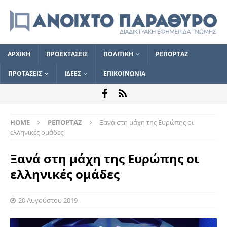
ΑΡΧΙΚΗ
ΠΡΟΕΚΤΑΣΕΙΣ
ΠΟΛΙΤΙΚΗ
ΡΕΠΟΡΤΑΖ
ΠΡΟΤΑΣΕΙΣ
ΙΔΕΕΣ
ΕΠΙΚΟΙΝΩΝΙΑ
HOME
ΡΕΠΟΡΤΑΖ
Ξανά στη μάχη της Ευρώπης οι
ελληνικές ομάδες
Ξανά στη μάχη της Ευρώπης οι
ελληνικές ομάδες
20 Αυγούστου 2019