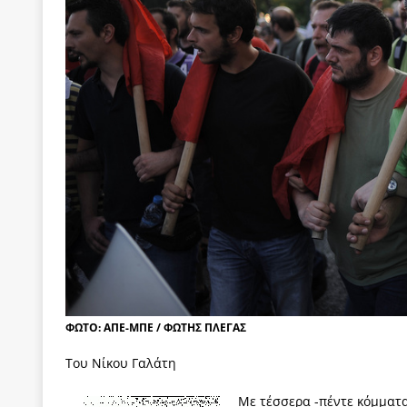
των δύο κομμάτων και όχι Ανδρουλάκη -Τσίπρα.
[ 3 Αυγούστου 2026 ]
Η τραγωδία της δημοκρατική
μπορούν να φέρουν την αλλαγή
ΠΡΟΕΚΤΑΣΕΙΣ
[ 3 Αυγούστου 2026 ]
Γιατί λιγοστεύουν «τα χρόνι
εμβληματικό «Πολίτη Κέιν»
ΠΑΡΕΜΒΑΣΕΙΣ
[ 3 Αυγούστου 2026 ]
Το Νομικό DNA του Υπερταμ
[ 3 Αυγούστου 2026 ]
Το γάλλιο και η γεωπολιτική
[ 3 Αυγούστου 2026 ]
«Εδοξάσθη κρυπτομένη και 
ΠΑΡΕΜΒΑΣΕΙΣ
ΦΩΤΟ: ΑΠΕ-ΜΠΕ / ΦΩΤΗΣ ΠΛΕΓΑΣ
Του Νίκου Γαλάτη
Με τέσσερα -πέντε κόμματα