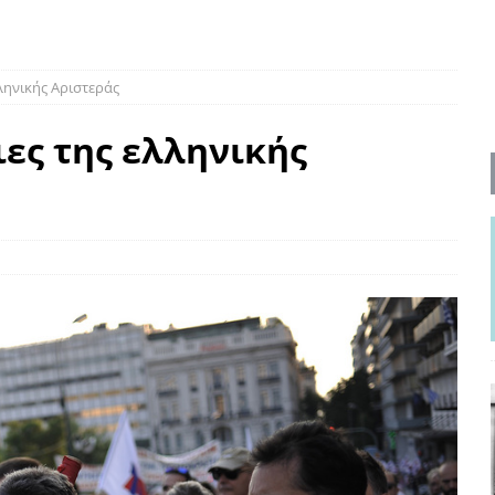
ΡΟΣΩΠΟΓΡΑΦΙΕΣ
νερό
ΑΝΑΓΝΩΣΕΙΣ
λληνικής Αριστεράς
: από τον Αντιδιαφωτισμό στον ψηφιακό Κοινωνικό Δαρβινισμό
ιες της ελληνικής
δημοσιογραφία βάζει τα χέρια της και βγάζει τα μάτια της
ΑΠΟΨΕΙΣ
εργασίας ΗΠΑ-Σαουδικής Αραβίας
ΑΠΟΨΕΙΣ
και το Σχέδιο Άτσεσον
ΑΠΟΨΕΙΣ
ΑΠΟΨΕΙΣ
ίτευση
ΠΡΟΒΟΛΕΣ
η Αυγούστου: Πώς ένας αποτυχημένος κοινοβουλευτικός έγινε
ίται και δεν εκβιάζεται
ΠΑΡΕΜΒΑΣΕΙΣ
χη της δεύτερης θέσης είναι (πολύ) ανοιχτή ακόμη. Προς αναμέτρηση