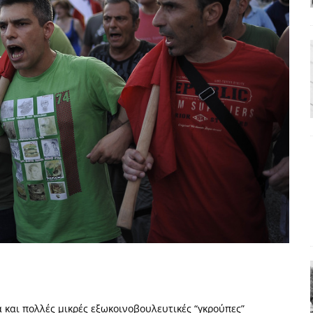
ΑΠΟΨΕΙΣ
ς παράταξης: Ο λαός θέλει, αλλά τα κόμματα της αντιπολίτευσης δεν
α της αθωότητας;» Το «αίνιγμα»και η «λύση» του μέσα από τον
είου και οι Ρήτρες του ESM
ΑΠΟΨΕΙΣ
 ισχύς για την Ελλάδα
ΑΠΟΨΕΙΣ
εγελοιοποιήθη εμφανιζόμενη»: Το άδοξο βήμα της Μ. Καρυστιανού
 και πολλές μικρές εξωκοινοβουλευτικές “γκρούπες”