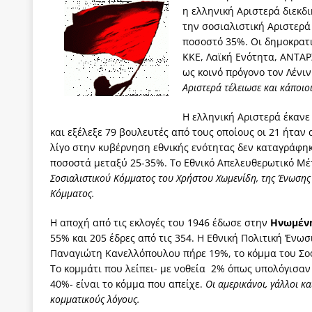
η ελληνική Αριστερά διεκδι
την σοσιαλιστική Αριστερά 
ποσοστό 35%. Οι δημοκρατι
ΚΚΕ, Λαϊκή Ενότητα, ΑΝΤΑΡ
ως κοινό πρόγονο τον Λένιν
Αριστερά τέλειωσε και κάποιο
Η ελληνική Αριστερά έκανε
και εξέλεξε 79 βουλευτές από τους οποίους οι 21 ήταν 
λίγο στην κυβέρνηση εθνικής ενότητας δεν καταγράφηκε
ποσοστά μεταξύ 25-35%. Το Εθνικό Απελευθερωτικό Μ
Σοσιαλιστικού Κόμματος του Χρήστου Χωμενίδη, της Ένωσης
Κόμματος.
Η αποχή από τις εκλογές του 1946 έδωσε στην
Ηνωμένη
55% και 205 έδρες από τις 354. Η Εθνική Πολιτική Ένω
Παναγιώτη Κανελλόπουλου πήρε 19%, το κόμμα του Σοφ
Το κομμάτι που λείπει- με νοθεία 2% όπως υπολόγισα
40%- είναι το κόμμα που απείχε.
Οι αμερικάνοι, γάλλοι κ
κομματικούς λόγους.