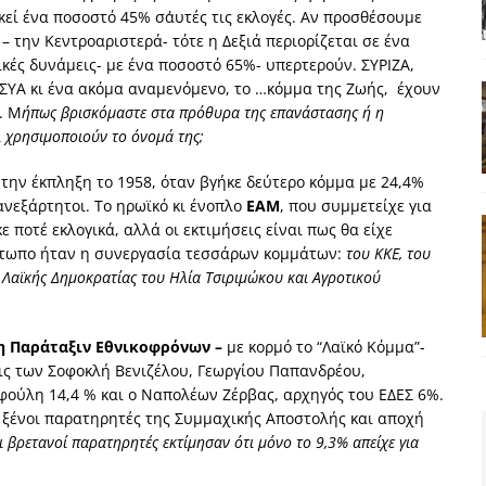
κεί ένα ποσοστό 45% σ΄αυτές τις εκλογές. Αν προσθέσουμε
– την Κεντροαριστερά- τότε η Δεξιά περιορίζεται σε ένα
κές δυνάμεις- με ένα ποσοστό 65%- υπερτερούν. ΣΥΡΙΖΑ,
ΣΥΑ κι ένα ακόμα αναμενόμενο, το …κόμμα της Ζωής, έχουν
. Μ
ήπως βρισκόμαστε στα πρόθυρα της επανάστασης ή η
ι χρησιμοποιούν το όνομά της;
 την έκπληξη το 1958, όταν βγήκε δεύτερο κόμμα με 24,4%
ανεξάρτητοι. To ηρωϊκό κι ένοπλο
ΕΑΜ
, που συμμετείχε για
 ποτέ εκλογικά, αλλά οι εκτιμήσεις είναι πως θα είχε
έτωπο ήταν η συνεργασία τεσσάρων κομμάτων:
του ΚΚΕ, του
 Λαϊκής Δημοκρατίας του Ηλία Τσιριμώκου και Αγροτικού
 Παράταξιν Εθνικοφρόνων –
με κορμό το “Λαϊκό Κόμμα”-
σις των Σοφοκλή Βενιζέλου, Γεωργίου Παπανδρέου,
ούλη 14,4 % και ο Ναπολέων Ζέρβας, αρχηγός του ΕΔΕΣ 6%.
ν ξένοι παρατηρητές της Συμμαχικής Αποστολής και αποχή
αι βρετανοί παρατηρητές εκτίμησαν ότι μόνο το 9,3% απείχε για