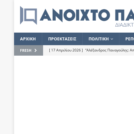
ΑΡΧΙΚΗ
ΠΡΟΕΚΤΑΣΕΙΣ
ΠΟΛΙΤΙΚΗ
ΡΕΠ
[ 17 Απριλίου 2026 ]
“Αλέξανδρος Παναγούλης: Απε
FRESH
του
ΕΠΙΛΟΓΕΣ
[ 17 Φεβρουαρίου 2026 ]
Απορίες και η απορία γι
[ 7 Νοεμβρίου 2022 ]
Kυρ. Μητσοτάκης: “Ουδέποτε
χειρίζεται το λογισμικό Predator”
ΡΕΠΟΡΤΑΖ
[ 21 Ιουλίου 2021 ]
Το Ανοιχτό Παράθυρο ευχαρισ
[ 15 Σεπτεμβρίου 2020 ]
Το εκκρεμές της οικονομ
[ 14 Ιουλίου 2020 ]
Κ. Καραμανλής: Κασσάνδρα
[ 4 Ιουλίου 2020 ]
Το σκληρό φθινόπωρο και το δ