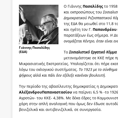
Ο Γιάννης
Πασαλίδης
το 1958
και εκπροσώπους του
Σοσιαλισ
Δημοκρατικού Ριζοσπαστικού Κό
της ΕΔΑ θα μειωθεί στο 11,8 
και ηγέτη τον Γ.
Παπανδρέου
παρατάξεων έως σήμερα.
Η Δε
ονομάζεται Κέντρο, όταν είναι εν
Γιάννης Πασαλίδης
(ΕΔΑ)
Το
Σοσιαλιστικό Εργατικό Κόμμα
μετονομάστηκε σε ΚΚΕ πήρε πρ
Μικρασιατικής Εκστρατείας. Υπολογίζεται ότι πήρε εκα
λόγω του εκλογικού συστήματος.
Το 1923 με το σύνθημ
ψήφους αλλά και πάλι δεν εξέλεξε κανέναν βουλευτή.
Την περίοδο της αβασίλευτης δημοκρατίας η Δημοκρα
ΑλέξανδρουΠαπαναστασίου
να παίρνει 6,5 % -το 192
Αγροτών- του ΚΚΕ- 4,38%. Με δέκα έδρες το Κομμουνισ
χάρη στην απλή αναλογική που όμως δεν έδωσε αυτοδ
βενιζελικά και αντιβενιζελικά, σε συνεργασία.