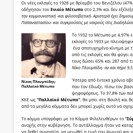
Οι νέες εκλογές το 1928 με θρίαμβο του Βενιζέλου (4
οδήγησαν τον
Ενιαίο Μέτωπο
στο 2,3% και δεν εξέλεξ
την κομμουνιστική -και φιλοσοβιετική- Αριστερά έχει δημιο
Παπαναστασίου- και συγκρούσεις με νεκρούς στις διαδηλώσε
Το 1932 το Μέτωπο με 4,97% ε
εκλογές το 1933 με πλειοψηφι
ένα αποτυχημένο κίνημα με 
από τις εκλογές και θα φύγει
τους δώσει 65% και 287 από τ
Νίκο Πλουμπίδη- αν και πήρε 9,5
Ύστερα από έντεκα χρόνια αβα
Νίκος Πλουμπίδης-
Παλλαϊκό Μέτωπο
που τον έδιωξε, πίσω τον βα
ψηφοφόρους. Τ
ο 97,8% των πολ
ΚΚΕ ως
“Παλλαϊκό Μέτωπο”
, θα μπει στη Βουλή και θ
από τα μεγάλα κόμματα δεν μπορεί χωρίς αυτό να σχη
Το κόμμα υπογράφει με το Κόμμα Φιλελευθέρων το
“Σύ
ανοχής στην κυβέρνηση. Το αντάλλαγμα ήταν να καταργ
να δοθεί αμνηστία, να μειωθεί η τιμή του ψωμιού και