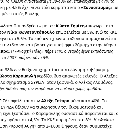
0. Το ΠΑΣΟΚ αντιστέκεται με 39-40% και επανέρχεται με 47% το
η με 4,5% έχει γίνει τρία κομμάτια και ο
«Συνασπισμός
» με
 μένει εκτός Βουλής.
 Ανδρέα Παπανδρέου – με τον
Κώστα Σημίτη-
υποχωρεί στο
 τον
Νίκο Κωνσταντόπουλο
επωφελείται με 5%, ενώ το ΚΚΕ
ήγα στο 5,6%. Τα επόμενα χρόνια ο «Συνασπισμός» κινείται
ε την ιδέα να κατεβάσει για υποψήφιο δήμαρχο στην Αθήνα
ίπρα.
Η «Ανοιχτή Πόλη» πήρε 11%, ο νεαρός έγινε εκπρόσωπος
-το 2007- παίρνει μόνο 5%.
αι 38% δεν θα ξανασχηματίσει αυτοδύναμη κυβέρνηση,
Κώστα Καραμανλή
κερδίζει δυο απανωτές εκλογές. Ο Αλέξης
άλο σχηματισμό ΣΥΡΙΖΑ- όταν ξαφνικά, ο Αλέκος Αλαβάνος,
ίχε διδάξει ήδη τον νεαρό πως να ποζάρει χωρίς γραβάτα.
ΙΖΑ» οφείλεται στον
Αλέξη Τσίπρα
μόνο κατά 40%. Το
 ΣΥΡΙΖΑ θέλουν να τιμωρήσουν τον δικομματισμό και
η έχει ξεσπάσει- ο Καραμανλής ουσιαστικά παραιτείται και ο
υποχωρήσει στο 4,6%. Το ΚΚΕ παραμένει στο 8%.
Η «Φούσκα
νωση «Χρυσή Αυγή» από 2-4.000 ψήφους, όταν συμμετείχε,