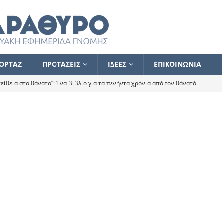
ΟΡΤΑΖ
ΠΡΟΤΑΣΕΙΣ
ΙΔΕΕΣ
ΕΠΙΚΟΙΝΩΝΙΑ
ίθεια στο θάνατο”: Ένα βιβλίο για τα πενήντα χρόνια από τον θάνατό
α το ποιος κοροϊδεύει ποιον Αλέξη
ΑΝΑΓΝΩΣΕΙΣ
 ισχυρίστηκα ότι δεν υπάρχει παρακολούθηση και κέντρο το οποίο
τεί θερμά όσους σπεύδουν να το ενισχύσουν – Συνεχίζουμε
FLASH
ίας θα κινηθεί στην αντίθετη κατεύθυνση
ΑΝΑΓΝΩΣΕΙΣ
ΠΡΟΣΩΠΟΓΡΑΦΙΕΣ
ίλημμα των εκλογών
ΑΝΑΓΝΩΣΕΙΣ