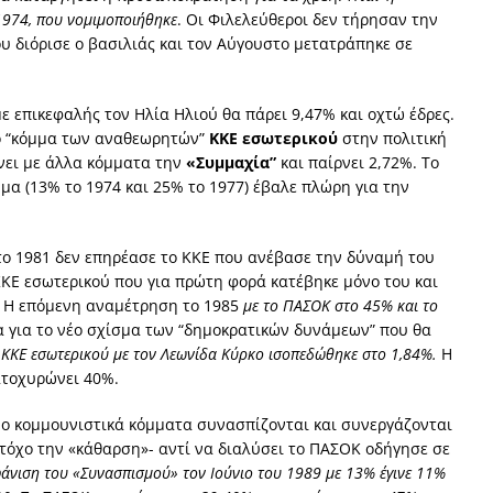
1974, που νομιμοποιήθηκε
. Οι Φιλελεύθεροι δεν τήρησαν την
 διόρισε ο βασιλιάς και τον Αύγουστο μετατράπηκε σε
ε επικεφαλής τον Ηλία Ηλιού θα πάρει 9,47% και οχτώ έδρες.
ο “κόμμα των αναθεωρητών”
ΚΚΕ εσωτερικού
στην πολιτική
νει με άλλα κόμματα την
«Συμμαχία”
και παίρνει 2,72%. Το
μα (13% το 1974 και 25% το 1977) έβαλε πλώρη για την
το 1981 δεν επηρέασε το ΚΚΕ που ανέβασε την δύναμή του
ΚΚΕ εσωτερικού που για πρώτη φορά κατέβηκε μόνο του και
ς. Η επόμενη αναμέτρηση το 1985
με το ΠΑΣΟΚ στο 45% και το
α για το νέο σχίσμα των “δημοκρατικών δυνάμεων” που θα
 ΚΚΕ εσωτερικού με τον Λεωνίδα Κύρκο ισοπεδώθηκε στο 1,84%.
Η
ατοχυρώνει 40%.
δυο κομμουνιστικά κόμματα συνασπίζονται και συνεργάζονται
τόχο την «κάθαρση»- αντί να διαλύσει το ΠΑΣΟΚ οδήγησε σε
άνιση του «Συνασπισμού» τον Ιούνιο του 1989 με 13% έγινε 11%