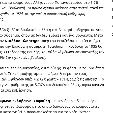
7%) και το κόμμα τους Αλέξανδρου Παπαναστασίου στο 6,7%
ε καν βουλευτή.
Το πρώτο σχίσμα ανάμεσα στην σοσιαλιστική και
υργηθεί το 1924- με την πρώτη σοσιαλιστική κυβέρνηση
ις.
ξέλεξε δέκα βουλευτές αλλά η ακυβερνησία οδήγησε σε νέες
κό σύστημα, όπου με 6% δεν εξέλεξε κανένα βουλευτή. Μετά
τον
Νικόλαο Πλαστήρα
υπέρ του Βενιζέλου, που θα απέχει
 από την Ελλάδα η σύμπραξη Τσαλδάρη – Κονδύλη το 1935 θα
ις 300 έδρες της Βουλής.
Το Παλλαϊκό μέτωπο -με επικεφαλής τον
9% δεν έχει κανένα βουλευτή.
σίλευτης δημοκρατίας, ο Κονδύλης θα φέρει με τα ίδια όπλα
σιλιά. Στο «δημοψήφισμα» οι ψήφοι ξεπέρασαν τους
ιτών ..ψήφισαν υπέρ + 2,12% (κατά)= 101%, χωρίς τις αποχές!
Το
α γίνει ρυθμιστής με 5,76% και δεκαπέντε έδρες, αφού κανένα
ματίσει κυβέρνηση.
μφωνο Σκλάβαινα- Σοφούλη”
με τον όρο να δώσει ψήφο
ηθεί το ιδιώνυμο με το οποίο διώκονταν οι κομμουνιστές,
 να καταργηθεί η προσωποκράτηση για τα χρέη.
Ήταν η