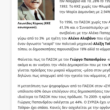
τον Νοέμβριο και 10, 28% το 199
1993.
Το ΚΚΕ χωρίς τον Φλωράκ
την Μαρία Δαμανάκη με 2,94%
Το 1996, το ΠΑΣΟΚ χωρίς τον
Λεωνίδας Κύρκος (ΚΚΕ
εσωτερικού).
41,5% και ο ‘Συνασπισμός» με
ανεβαίνει με την Αλέκα Παπαρ
γύρω από το 3% με ηγέτη τον
Αλέκο Αλαβάνο
που είχ
έναν άγνωστο “νεαρό” τον πολιτικό μηχανικό
Αλέξη Τσ
τύπου, οι δημοσκοπήσεις παρουσιάζουν 18% αλλά το κόμμα 
Φαίνεται πως το ΠΑΣΟΚ με τον
Γιώργο Παπανδρέου
-κ
ακόμα κι αν νικήσει την «Νέα Δημοκρατία» που με τον
γίνεται πρόεδρος του μικρού κόμματος –μέσα στον μεγ
δηλώνει πως αποχωρεί από την ηγεσία του κόμματος.
Ε
Η μετατόπιση των ψηφοφόρων από το ΠΑΣΟΚ στον «ΣΥΡ
υπόλοιπο 60% όσων επιλέγουν στις δημοσκοπήσεις τον
ιδιαίτερα το ΠΑΣΟΚ που τους πρόδωσε. Το 2009- η κρίσ
Γιώργος Παπανδρέου εκλέγεται με 44%. Ο ΣΥΡΙΖΑ έχει 
Τσίπρα» έχει σπάσει.
Κανείς δεν ασχολείται με την οργά