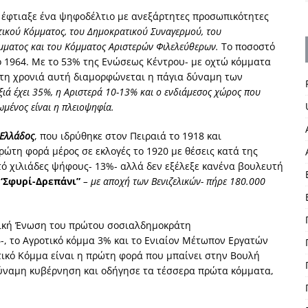
 έφτιαξε ένα ψηφοδέλτιο με ανεξάρτητες προσωπικότητες
τικού Κόμματος, του Δημοκρατικού Συναγερμού, του
μματος και του Κόμματος Αριστερών Φιλελεύθερων.
Το ποσοστό
το 1964. Με το 53% της Ενώσεως Κέντρου- με οχτώ κόμματα
-τη χρονιά αυτή διαμορφώνεται η πάγια δύναμη των
ξιά έχει 35%, η Αριστερά 10-13% και ο ενδιάμεσος χώρος που
ωμένος είναι η πλειοψηφία.
 Ελλάδος
, που ιδρύθηκε στον Πειραιά το 1918 και
ώτη φορά μέρος σε εκλογές το 1920 με θέσεις κατά της
τό χιλιάδες ψήφους- 13%- αλλά δεν εξέλεξε κανένα βουλευτή
α
‘Σφυρί-Δρεπάνι”
– με αποχή των Βενιζελικών- πήρε 180.000
τική Ένωση του πρώτου σοσιαλδημοκράτη
6-, το Αγροτικό κόμμα 3% και το Ενιαίον Μέτωπον Εργατών
τικό Κόμμα είναι η πρώτη φορά που μπαίνει στην Βουλή
ύναμη κυβέρνηση και οδήγησε τα τέσσερα πρώτα κόμματα,