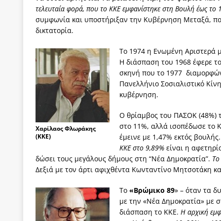
τελευταία φορά, που το ΚΚΕ εμφανίστηκε στη Βουλή έως το 
συμφωνία και υποστήριξαν την Κυβέρνηση Μεταξά, που
δικτατορία.
Το 1974 η Ενωμένη Αριστερά μ
Η διάσπαση του 1968 έφερε τ
σκηνή που το 1977 διαμορφώ
Πανελλήνιο Σοσιαλιστικό Κίνη
κυβέρνηση.
Ο θρίαμβος του ΠΑΣΟΚ (48%) 
στο 11%, αλλά ισοπέδωσε το 
Xαρίλαος Φλωράκης
(ΚΚΕ)
έμεινε με 1,47% εκτός βουλή
ΚΚΕ στο 9,89%
είναι η αφετηρί
δώσει τους μεγάλους δήμους στη “Νέα Δημοκρατία”.
Το
Δεξιά με τον άρτι αφιχθέντα Κωνταντίνο Μητσοτάκη κ
Το
«Βρώμικο 89
» – όταν τα 
με την «Νέα Δημοκρατία» με σ
διάσπαση το ΚΚΕ.
Η αρχική εμφ