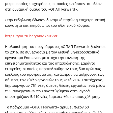
μικρομεσαίες επιχειρήσεις, οι οποίες εντάσσονται πλέον
στη δυναμική ομάδα του «ΟΠΑΠ
Forward
».
Στην εκδήλωση έδωσαν δυναμικό παρών η επιχειρηματική
κοινότητα και εκπρόσωποι του αθλητικού κόσμου:
https
://
youtu
.
be
/
yaBM
7
hIzVVE
Η υλοποίηση του προγράμματος «ΟΠΑΠ
Forward
» ξεκίνησε
το 2016, σε συνεργασία με τον διεθνή μη-κερδοσκοπικό
οργανισμό Endeavor, με στόχο την τόνωση της
επιχειρηματικότητας και της απασχόλησης. Σαράντα
εταιρείες, οι οποίες παρακολούθησαν τους δύο πρώτους
κύκλους του προγράμματος, κατάφεραν να αυξήσουν, έως
σήμερα, τον κύκλο εργασιών τους κατά 21%. Ταυτόχρονα,
δημιούργησαν 751 νέες άμεσες θέσεις εργασίας, ενώ μέσω
των συνεργασιών που αναπτύχθηκαν στην αγορά,
υποστηρίζουν 5.410 νέες έμμεσες θέσεις απασχόλησης.
Το πρόγραμμα «ΟΠΑΠ Forward» αριθμεί πλέον 50
εξωστρεφείς ελληνικές μικρομεσαίες επιχειρήσεις. Οι 10