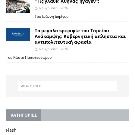
“Τίς γλαῦκ’ Ἀθήναζ’ ἤγαγεν”;
6 Αυγούστου 2026
Του Ιωάννη Δαμίγου
Το μεγάλο «ριφιφί» του Ταμείου
Ανάκαμψης: Κυβερνητική απληστία και
αντιπολιτευτική αφασία
6 Αυγούστου 2026
Του Κώστα Παπαθεοδώρου
KΑΤΗΓΟΡΙΕΣ
Flash