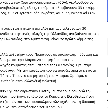
 το κόμμα των Χριστιανοδημοκρατών (CDA). Ακολουθούν οι
κοινοβουλευτικές έδρες, τα κόμματα λαμβάνουν: 33 το κόμμα
(PVV), ενώ οι Χριστιανοδημοκράτες και οι Δημοκρατικοί 66%
 η συμμετοχή ήταν η μεγαλύτερη των τελευταίων 30
νοδο στις φετινές εκλογές της Ολλανδίας ανεβαίνοντας στις
της Ολλανδίας, στο Άμστερνταμ είναι το πρώτο κόμμα της
, αλλά ανέδειξαν τους Πράσινους σε υπολογίσιμη δύναμη και
βερ, με πατέρα Μαροκινό και μητέρα από την
αρχηγός κόμματος στην ιστορία της Ολλανδία
ς. Έχει πάρει
σφύγων. Με την εμφάνισή του να μοιάζει αρκετά με αυτή
ζάστιν Τρουντό και ρητορική του Μπάρακ Ομπάμα, ο
 έκπληξη στην ολλανδική πολιτική.
005 Οχι στο ευρωπαϊκό Σύνταγμα, πολλοί είδαν εδώ την
λλία- που έκανε το ίδιο ότι το Κόμμα της Ελευθερίας ήταν
των τζαμιών και των μουσουλμανικών σχολείων, τη διακοπή
μη και την απαγόρευση του Κορανίου.