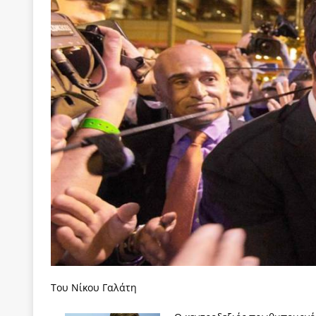
[ 22 Μαΐου 2020 ]
Μακάριος Λαζαρίδης: Έργο!
Π
[ 6 Αυγούστου 2026 ]
Κ. Μητσοτάκης, Α. Τσίπρας, 
-και οι εκλογές της Άνοιξης
ΑΠΟΨΕΙΣ
[ 6 Αυγούστου 2026 ]
“Τίς γλαῦκ’ Ἀθήναζ’ ἤγαγεν”;
[ 6 Αυγούστου 2026 ]
Το μεγάλο «ριφιφί» του Ταμ
ΑΠΟΨΕΙΣ
[ 6 Αυγούστου 2026 ]
22 πρώην στελέχη της «Ελπ
ελάχιστα πρόσωπα, με λογικές “αυλών”, μηχανισ
[ 6 Αυγούστου 2026 ]
Δόμνα Μιχαηλίδου: Αξιοπρ
[ 6 Αυγούστου 2026 ]
Η δημοκρατία της διαχείρισ
[ 5 Αυγούστου 2026 ]
Κυριάκος Μητσοτάκης: Αναλ
[ 4 Αυγούστου 2026 ]
Θα ανήκεις όπου ανήκει το 
Του Νίκου Γαλάτη
[ 4 Αυγούστου 2026 ]
Η γενεαλογία του φασισμού