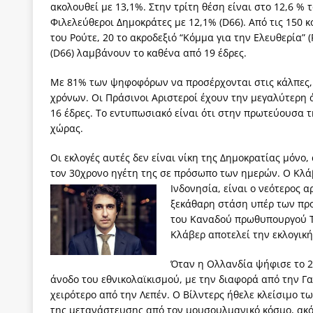
ακολουθεί με 13,1%. Στην τρίτη θέση είναι στο 12,6 %
Φιλελεύθεροι Δημοκράτες με 12,1% (D66). Από τις 150 
του Ρούτε, 20 το ακροδεξιό “Κόμμα για την Ελευθερία” 
(D66) λαμβάνουν το καθένα από 19 έδρες.
Με 81% των ψηφοφόρων να προσέρχονται στις κάλπες,
χρόνων. Οι Πράσινοι Αριστεροί έχουν την μεγαλύτερη ά
16 έδρες. Το εντυπωσιακό είναι ότι στην πρωτεύουσα 
χώρας.
Οι εκλογές αυτές δεν είναι νίκη της Δημοκρατίας μόνο
τον 30χρονο ηγέτη της σε πρόσωπο των ημερών. Ο Κλά
Ινδονησία, είναι ο νεότερος 
ξεκάθαρη στάση υπέρ των προ
του Καναδού πρωθυπουργού Τ
Κλάβερ αποτελεί την εκλογική
Όταν η Ολλανδία ψήφισε το 2
άνοδο του εθνικολαϊκισμού, με την διαφορά από την Γα
χειρότερο από την Λεπέν. Ο Βίλντερς ήθελε κλείσιμο 
της μετανάστευσης από τον μουσουλμανικό κόσμο, ακό