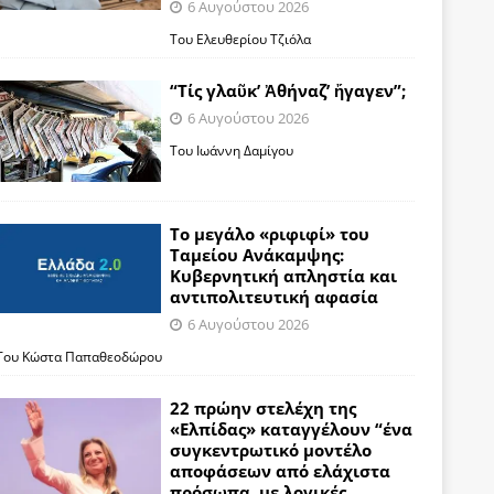
6 Αυγούστου 2026
Του Ελευθερίου Τζιόλα
“Τίς γλαῦκ’ Ἀθήναζ’ ἤγαγεν”;
6 Αυγούστου 2026
Του Ιωάννη Δαμίγου
Το μεγάλο «ριφιφί» του
Ταμείου Ανάκαμψης:
Κυβερνητική απληστία και
αντιπολιτευτική αφασία
6 Αυγούστου 2026
Του Κώστα Παπαθεοδώρου
22 πρώην στελέχη της
«Ελπίδας» καταγγέλουν “ένα
συγκεντρωτικό μοντέλο
αποφάσεων από ελάχιστα
πρόσωπα, με λογικές