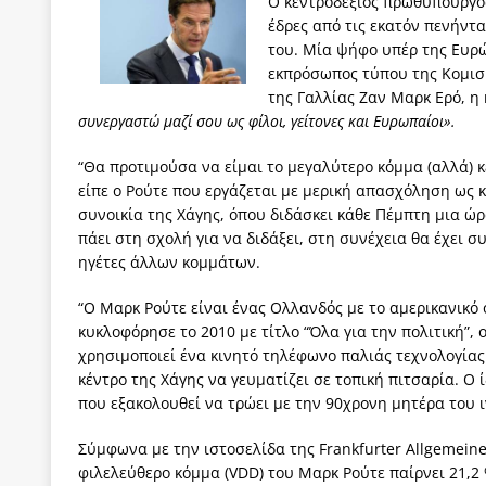
Ο κεντροδεξιός πρωθυπουργός
ΠΑΡΕΜΒΑΣΕΙΣ
έδρες από τις εκατόν πενήντα
του. Μία ψήφο υπέρ της Ευρώ
[ 4 Αυγούστου 2026 ]
Εφημερίδα «Εστία»: Όταν η 
εκπρόσωπος τύπου της Κομισι
[ 4 Αυγούστου 2026 ]
Η συμφωνία πυρηνικής συν
της Γαλλίας Ζαν Μαρκ Ερό, η
συνεργαστώ μαζί σου ως φίλοι, γείτονες και Ευρωπαίοι».
[ 4 Αυγούστου 2026 ]
Τα γεγονότα της Τηλλυρίας 
“Θα προτιμούσα να είμαι το μεγαλύτερο κόμμα (αλλά) 
[ 4 Αυγούστου 2026 ]
Tηλεοπτικοί “Mega-Fiers”…
είπε ο Ρούτε που εργάζεται με μερική απασχόληση ως
[ 4 Αυγούστου 2026 ]
Κώστας Τσουκαλάς: Αντιπολ
συνοικία της Χάγης, όπου διδάσκει κάθε Πέμπτη μια ώρ
πάει στη σχολή για να διδάξει, στη συνέχεια θα έχει σ
[ 4 Αυγούστου 2026 ]
Ο Ιωάννης Μεταξάς και η 4
ηγέτες άλλων κομμάτων.
δικτάτορας
ΕΠΙΛΟΓΕΣ
“Ο Μαρκ Ρούτε είναι ένας Ολλανδός με το αμερικανικό
κυκλοφόρησε το 2010 με τίτλο “Όλα για την πολιτική”, 
χρησιμοποιεί ένα κινητό τηλέφωνο παλιάς τεχνολογία
κέντρο της Χάγης να γευματίζει σε τοπική πιτσαρία. Ο 
που εξακολουθεί να τρώει με την 90χρονη μητέρα του
Σύμφωνα με την ιστοσελίδα της Frankfurter Allgemei
φιλελεύθερο κόμμα (VDD) του Μαρκ Ρούτε παίρνει 21,2 %