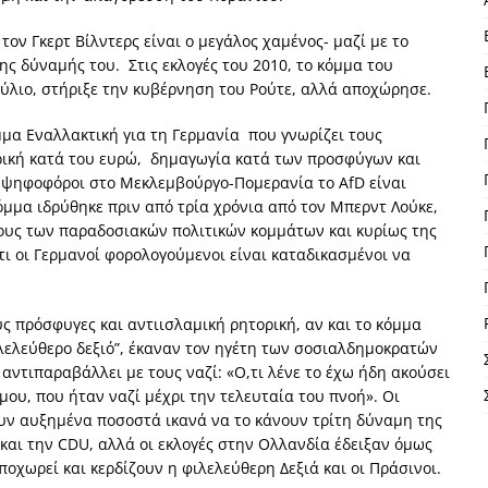
ον Γκερτ Βίλντερς είναι ο μεγάλος χαμένος- μαζί με το
ς δύναμής του. Στις εκλογές του 2010, το κόμμα του
βούλιο, στήριξε την κυβέρνηση του Ρούτε, αλλά αποχώρησε.
μα Εναλλακτική για τη Γερμανία που γνωρίζει τους
ορική κατά του ευρώ, δημαγωγία κατά των προσφύγων και
 ψηφοφόροι στο Μεκλεμβούργο-Πομερανία το AfD είναι
όμμα ιδρύθηκε πριν από τρία χρόνια από τον Μπερντ Λούκε,
υς των παραδοσιακών πολιτικών κομμάτων και κυρίως της
ι οι Γερμανοί φορολογούμενοι είναι καταδικασμένοι να
υς πρόσφυγες και αντιισλαμική ρητορική, αν και το κόμμα
ελεύθερο δεξιό”, έκαν
αν τον ηγέτη των σοσιαλδημοκρατών
 αντιπαραβάλλει με τους ναζί: «Ο,τι λένε το έχω ήδη ακούσει
 μου, που ήταν ναζί μέχρι την τελευταία του πνοή». Οι
υν αυξημένα ποσοστά ικανά να το κάνουν τρίτη δύναμη της
και την CDU, αλλά οι εκλογές στην Ολλανδία έδειξαν όμως
ποχωρεί και κερδίζουν η φιλελεύθερη Δεξιά και οι Πράσινοι.