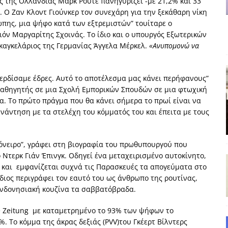
 της Ολλανδίας Μαρκ Ρούτε πανηγυρίζει -με 21,2% και 33
. Ο Ζαν Κλοντ Γιούνκερ τον συνεχάρη για την ξεκάθαρη νίκη
πης, μια ψήφο κατά των εξτρεμιστών” τουίταρε ο
δημοσιογραφία βάζει τα χέρια της και βγάζει τα μάτια της
ΑΠΟΨΕΙΣ
όν Μαργαρίτης Σχοινάς. Το ίδιο και ο υπουργός Εξωτερικών
εργασίας ΗΠΑ-Σαουδικής Αραβίας
ΑΠΟΨΕΙΣ
 καγκελάριος της Γερμανίας Άγγελα Μέρκελ.
«Ανυπομονώ να
και το Σχέδιο Άτσεσον
ΑΠΟΨΕΙΣ
κερδίσαμε έδρες. Αυτό το αποτέλεσμα μας κάνει περήφανους”
ΑΠΟΨΕΙΣ
 καθηγητής σε μια Σχολή Εμπορικών Σπουδών σε μια φτωχική
ίτευση
ΠΡΟΒΟΛΕΣ
α. Το πρώτο πράγμα που θα κάνει σήμερα το πρωί είναι να
υνάντηση με τα στελέχη του κόμματός του και έπειτα με τους
η Αυγούστου: Πώς ένας αποτυχημένος κοινοβουλευτικός έγινε
 όνειρο”, γράφει στη βιογραφία του πρωθυπουργού που
ο Ντερκ Γιάν Έπινγκ. Οδηγεί ένα μεταχειρισμένο αυτοκίνητο,
ς και εμφανίζεται συχνά τις Παρασκευές τα απογεύματα στο
ίδιος περιγράφει τον εαυτό του ως άνθρωπο της ρουτίνας,
 ινδονησιακή κουζίνα τα σαββατόβραδα.
ne Zeitung με καταμετρημένο το 93% των ψήφων το
. Το κόμμα της άκρας δεξιάς (PVV)του Γκέερτ Βίλντερς