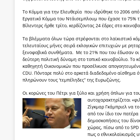
Το Κόμμα για την Ελευθερία που ιδρύθηκε το 2006 από τ
Εργατικό Κόμμα του Ντάισεμπλουμ που έχασε το 75% τη
Βίλεντερς ήρθε τρίτο, κερδίζοντας 24 έδρες στο κοινο
Τα βλέμματα όλων τώρα στρέφονται στο λαϊκιστικό κόμ
τελευταίους μήνες σειρά εκλογικών επιτυχιών με ρητ
ξενοφοβικά συνθήματα. Με το 21% που του έδωσαν οι
δεύτερη πολιτική δύναμη στο τοπικό κοινοβούλιο. Το κ
καθηγητή Οικονομικών που προσέλκυσε απογοητευμένο
CDU. Πόνταρε πολύ στο αρκετά διαδεδομένο αίσθημα ότ
πληρώνουν τους ‘τεμπέληδες” της Ευρωζώνης.
Οι κορώνες του Πέτρι για ξύλο και χρήση όπλων για το
αυτοχαρακτηρίζεται «φιλ
Ζίγκμαρ Γκάμπριελ να το
από τον ίδιο τον πατέρα
δημοσκοπήσεις του δίνο
χώρας, πίσω από το SPD 
πως ο εθνικολαϊκισμός υ