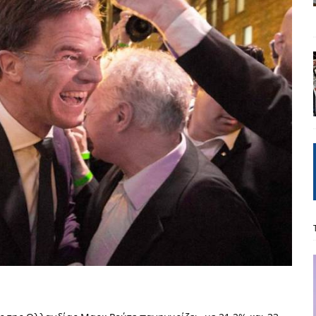
ΡΟΣΩΠΟΓΡΑΦΙΕΣ
Μ. Καρυστιανού, Α. Σαμαράς: παλαιοί παίκτες και νέοι σε νέους ρόλους
ΑΠΟΨΕΙΣ
είου Ανάκαμψης: Κυβερνητική απληστία και αντιπολιτευτική αφασία
ίδας» καταγγέλουν “ένα συγκεντρωτικό μοντέλο αποφάσεων από
μών και παρασκηνιακών ανταγωνισμών”
ΣΚΕΨΕΙΣ
έπεια
ΠΡΟΒΟΛΕΣ
ης τελειώνει
ΠΑΡΕΜΒΑΣΕΙΣ
γησίες
ΠΡΟΒΟΛΕΣ
νερό
ΑΝΑΓΝΩΣΕΙΣ
: από τον Αντιδιαφωτισμό στον ψηφιακό Κοινωνικό Δαρβινισμό