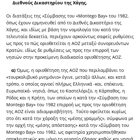
Διεθνούς Δικαστηρίου της Χάγης.
Οι διατάξεις της «Σύμβασης του «Montego Bay» του 1982,
όπως έχουν ερμηνευθεί από το Διεθνές Δικαστήριο της
Χάγης, και ιδίως με βάση την νομολογία του κατά την
τελευταία δεκαετία, περιέχουν αρκούντως σαφείς ρυθμίσεις
ως προς το πώς οριοθετείται η ΑΟΖ μεταξύ συνορευόντων
Κρατών, ιδίως δε ρυθμίσεις ως προς την επιρροή των
νησιών στην προκείμενη διαδικασία οριοθέτησης ΑΟΖ.
α)
Όμως, η οριοθέτηση της ΑΟΖ που περιλαμβάνει το
«τουρκολιβυκό μνημόνιο» έγινε, μεταξύ άλλων, και κατά
τρόπο, ο οποίος αγνοεί πλήρως Ελληνικά -και, επέκεινα,
Ευρωπαϊκά- νησιά, όπως το Καστελόριζο, η Κάρπαθος, η
Ρόδος και η Κρήτη, των οποίων η κατά την «Σύμβαση του
Montego Bay» του 1982 επιρροή ως προς την οριοθέτηση
της ΑΟΖ είναι αδιαμφισβήτητη. Τούτο οφείλεται κυρίως
στο ότι κατά την χάραξη της «μέσης γραμμής», σύμφωνα με
την αρχή της «μέσης απόστασης» κατά την «Σύμβαση του
Montego Bay» του 1982, ως αφετηρία χρησιμοποιήθηκαν
αποκλειστικώς και μόνο το χερσαίο έδαφος καθώς και νησιά