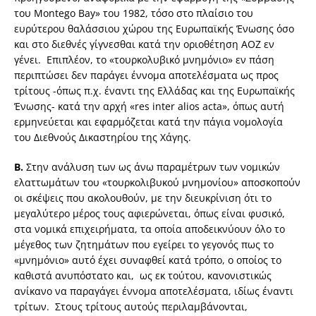
του Montego Bay» του 1982, τόσο στο πλαίσιο του
ευρύτερου θαλάσσιου χώρου της Ευρωπαϊκής Ένωσης όσο
και στο διεθνές γίγνεσθαι κατά την οριοθέτηση ΑΟΖ εν
γένει. Επιπλέον, το «τουρκολυβικό μνημόνιο» εν πάση
περιπτώσει δεν παράγει έννομα αποτελέσματα ως προς
τρίτους -όπως π.χ. έναντι της Ελλάδας και της Ευρωπαϊκής
Ένωσης- κατά την αρχή «res inter alios acta», όπως αυτή
ερμηνεύεται και εφαρμόζεται κατά την πάγια νομολογία
του Διεθνούς Δικαστηρίου της Χάγης.
Β.
Στην ανάλυση των ως άνω παραμέτρων των νομικών
ελαττωμάτων του «τουρκολιβυκού μνημονίου» αποσκοπούν
οι σκέψεις που ακολουθούν, με την διευκρίνιση ότι το
μεγαλύτερο μέρος τους αφιερώνεται, όπως είναι φυσικό,
στα νομικά επιχειρήματα, τα οποία αποδεικνύουν όλο το
μέγεθος των ζητημάτων που εγείρει το γεγονός πως το
«μνημόνιο» αυτό έχει συναφθεί κατά τρόπο, ο οποίος το
καθιστά ανυπόστατο και, ως εκ τούτου, κανονιστικώς
ανίκανο να παραγάγει έννομα αποτελέσματα, ιδίως έναντι
τρίτων. Στους τρίτους αυτούς περιλαμβάνονται,