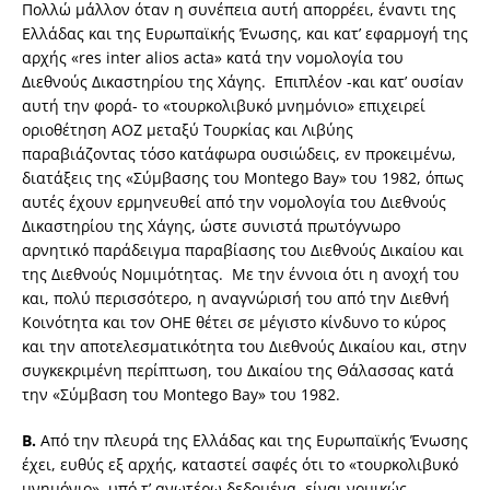
Πολλώ μάλλον όταν η συνέπεια αυτή απορρέει, έναντι της
Ελλάδας και της Ευρωπαϊκής Ένωσης, και κατ’ εφαρμογή της
αρχής «res inter alios acta» κατά την νομολογία του
Διεθνούς Δικαστηρίου της Χάγης. Επιπλέον -και κατ’ ουσίαν
αυτή την φορά- το «τουρκολιβυκό μνημόνιο» επιχειρεί
οριοθέτηση ΑΟΖ μεταξύ Τουρκίας και Λιβύης
παραβιάζοντας τόσο κατάφωρα ουσιώδεις, εν προκειμένω,
διατάξεις της «Σύμβασης του Montego Bay» του 1982, όπως
αυτές έχουν ερμηνευθεί από την νομολογία του Διεθνούς
Δικαστηρίου της Χάγης, ώστε συνιστά πρωτόγνωρο
αρνητικό παράδειγμα παραβίασης του Διεθνούς Δικαίου και
της Διεθνούς Νομιμότητας. Με την έννοια ότι η ανοχή του
και, πολύ περισσότερο, η αναγνώρισή του από την Διεθνή
Κοινότητα και τον ΟΗΕ θέτει σε μέγιστο κίνδυνο το κύρος
και την αποτελεσματικότητα του Διεθνούς Δικαίου και, στην
συγκεκριμένη περίπτωση, του Δικαίου της Θάλασσας κατά
την «Σύμβαση του Montego Bay» του 1982.
Β.
Από την πλευρά της Ελλάδας και της Ευρωπαϊκής Ένωσης
έχει, ευθύς εξ αρχής, καταστεί σαφές ότι το «τουρκολιβυκό
μνημόνιο», υπό τ’ ανωτέρω δεδομένα, είναι νομικώς