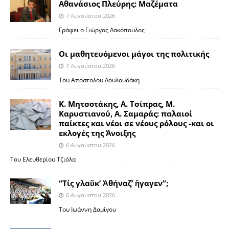
Αθανάσιος Πλεύρης: Μαζέματα
7 Αυγούστου 2026
Γράφει ο Γιώργος Λακόπουλος
Οι μαθητευόμενοι μάγοι της πολιτικής
7 Αυγούστου 2026
Του Απόστολου Λουλουδάκη
Κ. Μητσοτάκης, Α. Τσίπρας, Μ.
Καρυστιανού, Α. Σαμαράς: παλαιοί
παίκτες και νέοι σε νέους ρόλους -και οι
εκλογές της Άνοιξης
6 Αυγούστου 2026
Του Ελευθερίου Τζιόλα
“Τίς γλαῦκ’ Ἀθήναζ’ ἤγαγεν”;
6 Αυγούστου 2026
Του Ιωάννη Δαμίγου