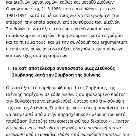
και Διεθνών Οργανισμών καθώς και μεταξύ Διεθνών
Οργανισμών της 21.3.1986, που επικυρώθηκε με τον ν.
1981/1991- κατά το μέρος τους εκείνο που ρυθμίζει την
επιρροή, την οποία ασκούν επί του κύρους των Διεθνών
Συνθηκών οι διατάξεις του εσωτερικού δικαίου των
συμβαλλόμενων μερών. Ερμηνευόμενες κατά το γράμμα
και το πνεύμα τους, και με την συνδρομή του argumentum
e contrario, οι ως άνω διατάξεις οδηγούν στην συναγωγή
και των εξής συμπερασμάτων:
Το κατ’ αποτέλεσμα ανυπόστατο μιας Διεθνούς
Σύμβασης κατά την Σύμβαση της Βιέννης.
Οι διατάξεις του άρθρου 46 παρ. 1 της Σύμβασης της
Βιέννης παρέχουν σε κάθε διεθνώς συμβαλλόμενο Κράτος
την δυνατότητα να επικαλεσθεί, ύστερα από την σύναψη
της οικείας Διεθνούς Σύμβασης, και το ότι η συναίνεσή του
να δεσμευθεί από αυτήν παρασχέθηκε εκ μέρους του κατά
παράβαση διάταξης του εσωτερικού του δικαίου: «1.
Κράτος
δεν μπορεί να επικαλεσθεί το γεγονός ότι η συναίνεσή του να
δεσμευθεί από τη συνθήκη εδόθη κατά παραβίαση διατάξεως του