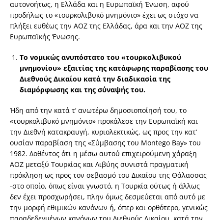
αυτονοήτως, η Ελλάδα και η Ευρωπαϊκή Ένωση, αφού
προδήλως το «τουρκολιβυκό μνημόνιο» έχει ως στόχο να
πλήξει ευθέως την ΑΟΖ της Ελλάδας, άρα και την ΑΟΖ της
Ευρωπαϊκής Ένωσης.
Το νομικώς ανυπόστατο του «τουρκολιβυκού
μνημονίου» εξαιτίας της κατάφωρης παραβίασης του
Διεθνούς Δικαίου κατά την διαδικασία της
διαμόρφωσης και της σύναψής του.
Ήδη από την κατά τ’ ανωτέρω δημοσιοποίησή του, το
«τουρκολιβυκό μνημόνιο» προκάλεσε την Ευρωπαϊκή και
την Διεθνή κατακραυγή, κυριολεκτικώς, ως προς την κατ’
ουσίαν παραβίαση της «Σύμβασης του Montego Bay» του
1982. Δοθέντος ότι η μέσω αυτού επιχειρούμενη χάραξη
ΑΟΖ μεταξύ Τουρκίας και Λιβύης συνιστά πραγματική
πρόκληση ως προς τον σεβασμό του Δικαίου της Θάλασσας
-στο οποίο, όπως είναι γνωστό, η Τουρκία ούτως ή άλλως
δεν έχει προσχωρήσει, πλην όμως δεσμεύεται από αυτό με
την μορφή εθιμικών κανόνων ή, όπερ και ορθότερο, γενικώς
παραδεδεγμένων κανόνων του Διεθνούς Δικαίου, κατά την