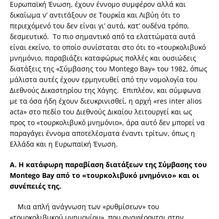
Ευρωπαϊκή Ένωση, έχουν έννομο συμφέρον αλλά και
δικαίωμα ν’ αντιτάξουν σε Τουρκία και Λιβύη ότι το
περιεχόμενό του δεν είναι γι’ αυτά, κατ’ ουδένα τρόπο,
δεσμευτικό. Το πιο σημαντικό από τα ελαττώματα αυτά
είναι εκείνο, το οποίο συνίσταται στο ότι το «τουρκολιβυκό
μνημόνιο, παραβιάζει καταφώρως πολλές και ουσιώδεις
διατάξεις της «Σύμβασης του Montego Bay» του 1982, όπως
μάλιστα αυτές έχουν ερμηνευθεί από την νομολογία του
Διεθνούς Δικαστηρίου της Χάγης. Επιπλέον, και σύμφωνα
με τα όσα ήδη έχουν διευκρινισθεί, η αρχή «res inter alios
acta» στο πεδίο του Διεθνούς Δικαίου λειτουργεί και ως
προς το «τουρκολιβυκό μνημόνιο», άρα αυτό δεν μπορεί να
παραγάγει έννομα αποτελέσματα έναντι τρίτων, όπως η
Ελλάδα και η Ευρωπαϊκή Ένωση.
Α. Η κατάφωρη παραβίαση διατάξεων της Σύμβασης του
Montego
Bay
από το «τουρκολιβυκό μνημόνιο» και οι
συνέπειές της.
Μια απλή ανάγνωση των «ρυθμίσεων» του
«τουρκολιβυκού μνημονίου», που αναφέρονται στην