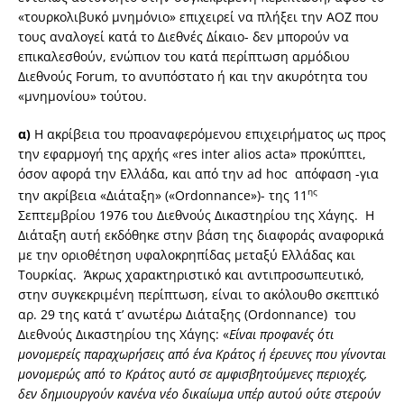
«τουρκολιβυκό μνημόνιο» επιχειρεί να πλήξει την ΑΟΖ που
τους αναλογεί κατά το Διεθνές Δίκαιο- δεν μπορούν να
επικαλεσθούν, ενώπιον του κατά περίπτωση αρμόδιου
Διεθνούς Forum, το ανυπόστατο ή και την ακυρότητα του
«μνημονίου» τούτου.
α)
Η ακρίβεια του προαναφερόμενου επιχειρήματος ως προς
την εφαρμογή της αρχής «res inter alios acta» προκύπτει,
όσον αφορά την Ελλάδα, και από την ad hoc απόφαση -για
ης
την ακρίβεια «Διάταξη» («Ordonnance»)- της 11
Σεπτεμβρίου 1976 του Διεθνούς Δικαστηρίου της Χάγης. Η
Διάταξη αυτή εκδόθηκε στην βάση της διαφοράς αναφορικά
με την οριοθέτηση υφαλοκρηπίδας μεταξύ Ελλάδας και
Τουρκίας. Άκρως χαρακτηριστικό και αντιπροσωπευτικό,
στην συγκεκριμένη περίπτωση, είναι το ακόλουθο σκεπτικό
αρ. 29 της κατά τ’ ανωτέρω Διάταξης (Ordonnance) του
Διεθνούς Δικαστηρίου της Χάγης: «
Είναι προφανές ότι
μονομερείς παραχωρήσεις από ένα Κράτος ή έρευνες που γίνονται
μονομερώς από το Κράτος αυτό σε αμφισβητούμενες περιοχές,
δεν δημιουργούν κανένα νέο δικαίωμα υπέρ αυτού ούτε στερούν