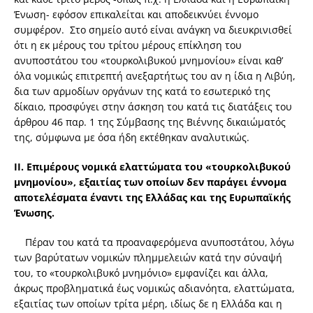
Ένωση- εφόσον επικαλείται και αποδεικνύει έννομο
συμφέρον. Στο σημείο αυτό είναι ανάγκη να διευκρινισθεί
ότι η εκ μέρους του τρίτου μέρους επίκληση του
ανυποστάτου του «τουρκολιβυκού μνημονίου» είναι καθ’
όλα νομικώς επιτρεπτή ανεξαρτήτως του αν η ίδια η Λιβύη,
δια των αρμοδίων οργάνων της κατά το εσωτερικό της
δίκαιο, προσφύγει στην άσκηση του κατά τις διατάξεις του
άρθρου 46 παρ. 1 της Σύμβασης της Βιέννης δικαιώματός
της, σύμφωνα με όσα ήδη εκτέθηκαν αναλυτικώς.
ΙΙ. Επιμέρους νομικά ελαττώματα του «τουρκολιβυκού
μνημονίου», εξαιτίας των οποίων δεν παράγει έννομα
αποτελέσματα έναντι της Ελλάδας και της Ευρωπαϊκής
Ένωσης.
Πέραν του κατά τα προαναφερόμενα ανυποστάτου, λόγω
των βαρύτατων νομικών πλημμελειών κατά την σύναψή
του, το «τουρκολιβυκό μνημόνιο» εμφανίζει και άλλα,
άκρως προβληματικά έως νομικώς αδιανόητα, ελαττώματα,
εξαιτίας των οποίων τρίτα μέρη, ιδίως δε η Ελλάδα και η