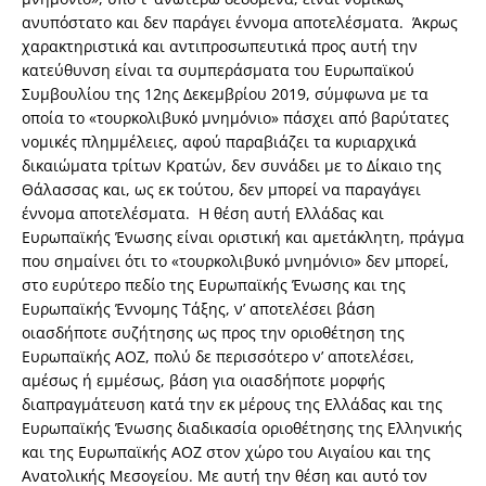
ανυπόστατο και δεν παράγει έννομα αποτελέσματα. Άκρως
χαρακτηριστικά και αντιπροσωπευτικά προς αυτή την
κατεύθυνση είναι τα συμπεράσματα του Ευρωπαϊκού
Συμβουλίου της 12ης Δεκεμβρίου 2019, σύμφωνα με τα
οποία το «τουρκολιβυκό μνημόνιο» πάσχει από βαρύτατες
νομικές πλημμέλειες, αφού παραβιάζει τα κυριαρχικά
δικαιώματα τρίτων Κρατών, δεν συνάδει με το Δίκαιο της
Θάλασσας και, ως εκ τούτου, δεν μπορεί να παραγάγει
έννομα αποτελέσματα. Η θέση αυτή Ελλάδας και
Ευρωπαϊκής Ένωσης είναι οριστική και αμετάκλητη, πράγμα
που σημαίνει ότι το «τουρκολιβυκό μνημόνιο» δεν μπορεί,
στο ευρύτερο πεδίο της Ευρωπαϊκής Ένωσης και της
Ευρωπαϊκής Έννομης Τάξης, ν’ αποτελέσει βάση
οιασδήποτε συζήτησης ως προς την οριοθέτηση της
Ευρωπαϊκής ΑΟΖ, πολύ δε περισσότερο ν’ αποτελέσει,
αμέσως ή εμμέσως, βάση για οιασδήποτε μορφής
διαπραγμάτευση κατά την εκ μέρους της Ελλάδας και της
Ευρωπαϊκής Ένωσης διαδικασία οριοθέτησης της Ελληνικής
και της Ευρωπαϊκής ΑΟΖ στον χώρο του Αιγαίου και της
Ανατολικής Μεσογείου. Με αυτή την θέση και αυτό τον