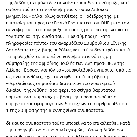
της Λιβύης όχι μόνο δεν συναίνεσε και δεν συνέπραξε, κατ’
ουδένα τρόπο, στην σύναψη του «τουρκολιβυκού
μνημονίου» αλλά, όλως αντιθέτως, ο Πρόεδρός της, με
επιστολή του προς τον Γενικό Γραμματέα του ΟΗΕ μετά την
σύναψή του, το αποκήρυξε ρητώς ως μη υφιστάμενο, κατά
τον τύπο και την ουσία του. Η δε σύμπραξη -κατά
πληροφορίες πάντα- του αναρμόδιου Συμβουλίου Εθνικής
Ασφάλειας της Λιβύης ουδόλως και κατ’ ουδένα τρόπο, κατά
τα προλεχθέντα, μπορεί να καλύψει το κενό της μη
σύμπραξης της αρμόδιας Βουλής των Αντιπροσώπων της
Λιβύης. Εφόσον λοιπόν το «τουρκολιβυκό μνημόνιο, υπό τις
ως άνω συνθήκες, έχει συναφθεί κατά παράβαση
«θεμελιώδους σημασίας» διατάξεων του εσωτερικού
δικαίου της Λιβύης -άρα φέρει το στίγμα βαρύτατου
νομικού ελαττώματος- με βάση την προαναφερόμενη
ερμηνεία και εφαρμογή των διατάξεων του άρθρου 46 παρ.
1 της Σύμβασης της Βιέννης είναι ανυπόστατο.
δ)
Και το ανυπόστατο τούτο μπορεί να το επικαλεσθεί, κατά
την προηγηθείσα σειρά συλλογισμών, τόσον η Λιβύη όσο
και κάθε τρίτο μέρος -όπως π.χ. η Ελλάδα και η Ευρωπαϊκή