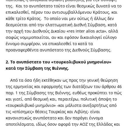
της. Και το ανυπόστατο τούτο είναι θεσμικώς δυνατό να το
επικαλεσθεί, πέραν του αντισυμβαλλόμενου Κράτους, και
κάθε τρίτο Κράτος. Το οποίο ναι μεν ούτως ή άλλως δεν
δεσμεύεται από την ελαττωματική Διεθνή Σύμβαση, κατά
την αρχή του Διεθνούς Δικαίου «res inter alios acta», αλλά
σαφώς νομιμοποιείται, αν και εφόσον δικαιολογεί εύλογο
έννομο συμφέρον, να επικαλεσθεί το κατά τα
προαναφερθέντα ανυπόστατο της Διεθνούς Σύμβασης.
2. Το ανυπόστατο του «τουρκολιβυκού μνημονίου»
κατά την Σύμβαση της Βιέννης.
Από τα όσα ήδη εκτέθηκαν ως προς την γενική θεώρηση
της ερμηνείας και εφαρμογής των διατάξεων του άρθρου 46
παρ. 1 της Σύμβασης της Βιέννης, ευθέως προκύπτει το πώς
και γιατί, από θεσμική και, περαιτέρω, πολιτική άποψη το
«τουρκολιβυκό μνημόνιο» -και μάλιστα ανεξαρτήτως από
τις «επίσημες» θέσεις Τουρκίας και Λιβύης- είναι
κανονιστικώς ανυπόστατο και δεν παράγει έννομα
αποτελέσματα, ιδίως όσον αφορά την ΑΟΖ της Ελλάδας και