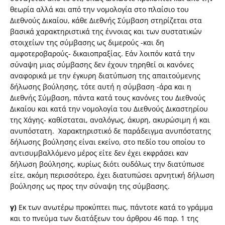
θεωρία αλλά και από την νομολογία στο πλαίσιο του
Διεθνούς Δικαίου, κάθε Διεθνής Σύμβαση στηρίζεται στα
βασικά χαρακτηριστικά της έννοιας και των συστατικών
στοιχείων της σύμβασης ως διμερούς -και δη
αμφοτεροβαρούς- δικαιοπραξίας. Εάν λοιπόν κατά την
σύναψη μιας σύμβασης δεν έχουν τηρηθεί οι κανόνες
αναφορικά με την έγκυρη διατύπωση της απαιτούμενης
δήλωσης βούλησης, τότε αυτή η σύμβαση -άρα και η
Διεθνής Σύμβαση, πάντα κατά τους κανόνες του Διεθνούς
Δικαίου και κατά την νομολογία του Διεθνούς Δικαστηρίου
της Χάγης- καθίσταται, αναλόγως, άκυρη, ακυρώσιμη ή και
ανυπόστατη. Χαρακτηριστικό δε παράδειγμα ανυπόστατης
δήλωσης βούλησης είναι εκείνο, στο πεδίο του οποίου το
αντισυμβαλλόμενο μέρος είτε δεν έχει εκφράσει καν
δήλωση βούλησης, κυρίως διότι ουδόλως την διατύπωσε
είτε, ακόμη περισσότερο, έχει διατυπώσει αρνητική δήλωση
βούλησης ως προς την σύναψη της σύμβασης.
γ)
Εκ των ανωτέρω προκύπτει πως, πάντοτε κατά το γράμμα
και το πνεύμα των διατάξεων του άρθρου 46 παρ. 1 της