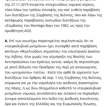
της 27.11.2019 στερείται στοιχειώδους νομικού κύρους,
τόσο λόγω του τρόπου σύναψής του κατ’ ευθεία παράβαση
των διατάξεων της Σύμβασης της Βιέννης, όσο και λόγω της
κατάφωρης παραβίασης ουσιωδών διατάξεων της
«Σύμβασης του Montego Bay» του 1982, ως προς την
οριοθέτηση ΑΟΖ.
Α.
Επί των ανωτέρω παρατηρείται περιληπτικώς ότι το
«τουρκολιβυκό μνημόνιο» έχει συναφθεί κατά παράβαση
κανόνων «θεμελιώδους σημασίας» του εσωτερικού Δικαίου
της Λιβύης, ήτοι χωρίς την σύμπραξη της Βουλής των
Αντιπροσώπων του Κράτους αυτού, ακόμη δε περισσότερο
με ρητή δήλωση του Προέδρου της περί μη αναγνώρισης
του «μνημονίου» τούτου. Κατά την ορθή δε ερμηνεία των
διατάξεων του άρθρου 46 παρ. 1 της Σύμβασης της Βιέννης,
σύμφωνα και με την νομολογία του Διεθνούς Δικαστηρίου
της Χάγης, η ως άνω πλημμέλεια καθιστά το «τουρκολιβυκό
μνημόνιο» νομικώς ανυπόστατο και ανίκανο να παραγάγει
έννομα αποτελέσματα στο πεδίο της Διεθνούς Κοινότητας,
άρα και έναντι της Ελλάδας και της Ευρωπαϊκής Ένωσης.