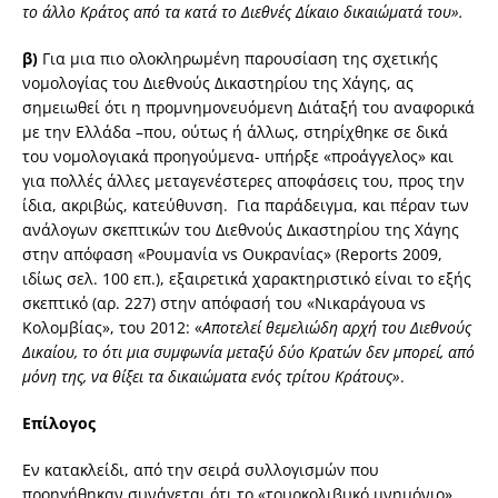
το άλλο Κράτος από τα κατά το Διεθνές Δίκαιο δικαιώματά του».
β)
Για μια πιο ολοκληρωμένη παρουσίαση της σχετικής
νομολογίας του Διεθνούς Δικαστηρίου της Χάγης, ας
σημειωθεί ότι η προμνημονευόμενη Διάταξή του αναφορικά
με την Ελλάδα –που, ούτως ή άλλως, στηρίχθηκε σε δικά
του νομολογιακά προηγούμενα- υπήρξε «προάγγελος» και
για πολλές άλλες μεταγενέστερες αποφάσεις του, προς την
ίδια, ακριβώς, κατεύθυνση. Για παράδειγμα, και πέραν των
ανάλογων σκεπτικών του Διεθνούς Δικαστηρίου της Χάγης
στην απόφαση «Ρουμανία vs Ουκρανίας» (Reports 2009,
ιδίως σελ. 100 επ.), εξαιρετικά χαρακτηριστικό είναι το εξής
σκεπτικό (αρ. 227) στην απόφασή του «Νικαράγουα vs
Κολομβίας», του 2012: «
Αποτελεί θεμελιώδη αρχή του Διεθνούς
Δικαίου, το ότι μια συμφωνία μεταξύ δύο Κρατών δεν μπορεί, από
μόνη της, να θίξει τα δικαιώματα ενός τρίτου Κράτους»
.
Επίλογος
Εν κατακλείδι, από την σειρά συλλογισμών που
προηγήθηκαν συνάγεται ότι το «τουρκολιβυκό μνημόνιο»