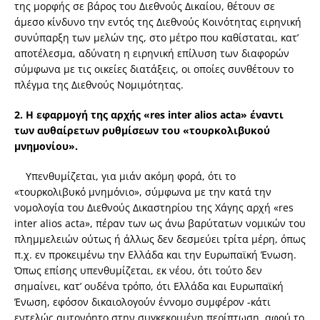
της μορφής σε βάρος του Διεθνούς Δικαίου, θέτουν σε
άμεσο κίνδυνο την εντός της Διεθνούς Κοινότητας ειρηνική
συνύπαρξη των μελών της, στο μέτρο που καθίσταται, κατ’
αποτέλεσμα, αδύνατη η ειρηνική επίλυση των διαφορών
σύμφωνα με τις οικείες διατάξεις, οι οποίες συνθέτουν το
πλέγμα της Διεθνούς Νομιμότητας.
2. Η εφαρμογή της αρχής «
res
inter
alios
acta
» έναντι
των αυθαίρετων ρυθμίσεων του «τουρκολιβυκού
μνημονίου».
Υπενθυμίζεται, για μιάν ακόμη φορά, ότι το
«τουρκολιβυκό μνημόνιο», σύμφωνα με την κατά την
νομολογία του Διεθνούς Δικαστηρίου της Χάγης αρχή «res
inter alios acta», πέραν των ως άνω βαρύτατων νομικών του
πλημμελειών ούτως ή άλλως δεν δεσμεύει τρίτα μέρη, όπως
π.χ. εν προκειμένω την Ελλάδα και την Ευρωπαϊκή Ένωση.
Όπως επίσης υπενθυμίζεται, εκ νέου, ότι τούτο δεν
σημαίνει, κατ’ ουδένα τρόπο, ότι Ελλάδα και Ευρωπαϊκή
Ένωση, εφόσον δικαιολογούν έννομο συμφέρον -κάτι
εντελώς αυτονόητο στην συγκεκριμένη περίπτωση, αφού το