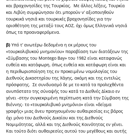
και βραχονησίδες της Τουρκίας. Με άλλες λέξεις, Τουρκία
και Λιβύη συμφώνησαν ότι μπορούν ν’ αξιοποιηθούν
τουρκικά νησιά και τουρκικές βραχονησίδες για την
οριοθέτηση της μεταξύ τους ΑΟΖ, όχι όμως Ελληνικά νησιά
όπως τα προαναφερόμενα.
β)
Υπό τ’ ανωτέρω δεδομένα η εκ μέρους του
«τουρκολιβυκού μνημονίου» παραβίαση των διατάξεων της
«Σύμβασης του Montego Bay» του 1982 είναι καταφανώς
ευθεία και κατάφωρη, όπως ευθεία και κατάφωρη είναι και
η περιθωριοποίηση της εν προκειμένω νομολογίας του
Διεθνούς Δικαστηρίου της Χάγης, ακόμη και της εντελώς
πρόσφατης. Σε συνδυασμό δε με το κατά τα προλεχθέντα
ανυπόστατο της σύναψής του κατά το Διεθνές Δίκαιο εν
γένει -στην συγκεκριμένη περίπτωση κατά την Σύμβαση της
Βιέννης- το «τουρκολιβυκό μνημόνιο» είναι «δείγμα
γραφής» μιας άνευ προηγουμένου αυθαιρεσίας εις βάρος
όχι μόνο του Διεθνούς Δικαίου και της Διεθνούς
Νομιμότητας, αλλά και της Διεθνούς Κοινότητας εν γένει.
Και τούτο διότι αυθαιρεσίες αυτού του μεγέθους και αυτής