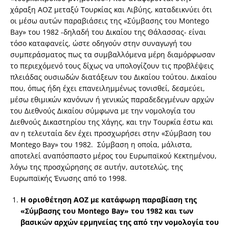
χάραξη ΑΟΖ μεταξύ Τουρκίας και Λιβύης, καταδεικνύει ότι
οι μέσω αυτών παραβιάσεις της «Σύμβασης του Montego
Bay» του 1982 -δηλαδή του Δικαίου της Θάλασσας- είναι
τόσο καταφανείς, ώστε οδηγούν στην συναγωγή του
συμπεράσματος πως τα συμβαλλόμενα μέρη διαμόρφωσαν
το περιεχόμενό τους δίχως να υπολογίζουν τις προβλέψεις
πλειάδας ουσιωδών διατάξεων του Δικαίου τούτου. Δικαίου
που, όπως ήδη έχει επανειλημμένως τονισθεί, δεσμεύει,
μέσω εθιμικών κανόνων ή γενικώς παραδεδεγμένων αρχών
του Διεθνούς Δικαίου σύμφωνα με την νομολογία του
Διεθνούς Δικαστηρίου της Χάγης, και την Τουρκία έστω και
αν η τελευταία δεν έχει προσχωρήσει στην «Σύμβαση του
Montego Bay» του 1982. Σύμβαση η οποία, μάλιστα,
αποτελεί αναπόσπαστο μέρος του Ευρωπαϊκού Κεκτημένου,
λόγω της προσχώρησης σε αυτήν, αυτοτελώς, της
Ευρωπαϊκής Ένωσης από το 1998.
Η οριοθέτηση ΑΟΖ με κατάφωρη παραβίαση της
«Σύμβασης του
Montego
Bay
» του 1982 και των
βασικών αρχών ερμηνείας της από την νομολογία του