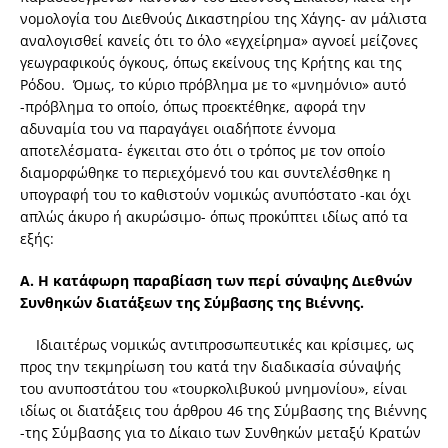
νομολογία του Διεθνούς Δικαστηρίου της Χάγης- αν μάλιστα
αναλογισθεί κανείς ότι το όλο «εγχείρημα» αγνοεί μείζονες
γεωγραφικούς όγκους, όπως εκείνους της Κρήτης και της
Ρόδου. Όμως, το κύριο πρόβλημα με το «μνημόνιο» αυτό
-πρόβλημα το οποίο, όπως προεκτέθηκε, αφορά την
αδυναμία του να παραγάγει οιαδήποτε έννομα
αποτελέσματα- έγκειται στο ότι ο τρόπος με τον οποίο
διαμορφώθηκε το περιεχόμενό του και συντελέσθηκε η
υπογραφή του το καθιστούν νομικώς ανυπόστατο -και όχι
απλώς άκυρο ή ακυρώσιμο- όπως προκύπτει ιδίως από τα
εξής:
Α. Η κατάφωρη παραβίαση των περί σύναψης Διεθνών
Συνθηκών διατάξεων της Σύμβασης της Βιέννης.
Ιδιαιτέρως νομικώς αντιπροσωπευτικές και κρίσιμες, ως
προς την τεκμηρίωση του κατά την διαδικασία σύναψής
του ανυποστάτου του «τουρκολιβυκού μνημονίου», είναι
ιδίως οι διατάξεις του άρθρου 46 της Σύμβασης της Βιέννης
-της Σύμβασης για το Δίκαιο των Συνθηκών μεταξύ Κρατών