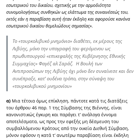
εσωτερικού του δικαίου, σχετικής με την αρμοδιότητα
συνομολογήσεως συνθηκών ως ελάττωμα της συναινέσεώς του,
εκτός εάν η παραβίαση αυτή ήταν έκδηλη και αφορούσε κανόνα
εσωτερικού δικαίου θεμελιώδους σημασίας».
Το «τουρκολιβυκό μνημόνιο» διαθέτει, εκ μέρους της
Λιβύης, μόνο την υπογραφή του φερόμενου ως
πρωθυπουργού «επικεφαλής της Κυβέρνησης Εθνικής
Συμμαχίας» Φαγέζ αλ Σαράζ. Η Βουλή των
Αντιπροσώπων της Λιβύης όχι μόνο δεν συναίνεσε και δεν
συνέπραξε, κατ’ ουδένα τρόπο, στην σύναψη του
«τουρκολιβυκού μνημονίου»
α)
Μια τέτοια όμως επίκληση, πάντοτε κατά τις διατάξεις
του άρθρου 46 παρ. 1 της Σύμβασης της Βιέννης, είναι
κανονιστικώς έγκυρη και παράγει τ’ ανάλογα έννομα
αποτελέσματα, ως προς την εφεξής μη δέσμευση του
συμβαλλόμενου Κράτους από την οικεία Διεθνή Σύμβαση,
μόνον εφόσον η κατά τ’ ανωτέρω παραβίαση είναι έκδηλη