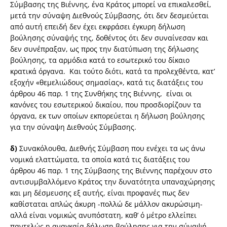
Σύμβασης της Βιέννης, ένα Κράτος μπορεί να επικαλεσθεί,
μετά την σύναψη Διεθνούς Σύμβασης, ότι δεν δεσμεύεται
από αυτή επειδή δεν έχει εκφράσει έγκυρη δήλωση
βούλησης σύναψής της, δοθέντος ότι δεν συναίνεσαν και
δεν συνέπραξαν, ως προς την διατύπωση της δήλωσης
βούλησης, τα αρμόδια κατά το εσωτερικό του δίκαιο
κρατικά όργανα. Και τούτο διότι, κατά τα προλεχθέντα, κατ’
εξοχήν «θεμελιώδους σημασίας», κατά τις διατάξεις του
άρθρου 46 παρ. 1 της Συνθήκης της Βιέννης, είναι οι
κανόνες του εσωτερικού δικαίου, που προσδιορίζουν τα
όργανα, εκ των οποίων εκπορεύεται η δήλωση βούλησης
για την σύναψη Διεθνούς Σύμβασης.
δ)
Συνακόλουθα, Διεθνής Σύμβαση που ενέχει τα ως άνω
νομικά ελαττώματα, τα οποία κατά τις διατάξεις του
άρθρου 46 παρ. 1 της Σύμβασης της Βιέννης παρέχουν στο
αντισυμβαλλόμενο Κράτος την δυνατότητα υπαναχώρησης
και μη δέσμευσης εξ αυτής, είναι προφανές πως δεν
καθίσταται απλώς άκυρη -πολλώ δε μάλλον ακυρώσιμη-
αλλά είναι νομικώς ανυπόστατη, καθ’ ό μέτρο ελλείπει
παντελώς η αναγκαία δήλωση βούλησης για την σύναψή