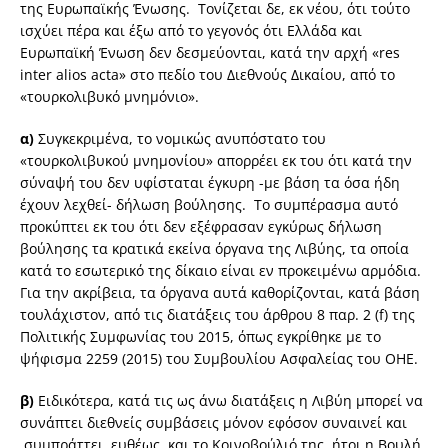
της Ευρωπαϊκής Ένωσης. Τονίζεται δε, εκ νέου, ότι τούτο
ισχύει πέρα και έξω από το γεγονός ότι Ελλάδα και
Ευρωπαϊκή Ένωση δεν δεσμεύονται, κατά την αρχή «res
inter alios acta» στο πεδίο του Διεθνούς Δικαίου, από το
«τουρκολιβυκό μνημόνιο».
α)
Συγκεκριμένα, το νομικώς ανυπόστατο του
«τουρκολιβυκού μνημονίου» απορρέει εκ του ότι κατά την
σύναψή του δεν υφίσταται έγκυρη -με βάση τα όσα ήδη
έχουν λεχθεί- δήλωση βούλησης. Το συμπέρασμα αυτό
προκύπτει εκ του ότι δεν εξέφρασαν εγκύρως δήλωση
βούλησης τα κρατικά εκείνα όργανα της Λιβύης, τα οποία
κατά το εσωτερικό της δίκαιο είναι εν προκειμένω αρμόδια.
Για την ακρίβεια, τα όργανα αυτά καθορίζονται, κατά βάση
τουλάχιστον, από τις διατάξεις του άρθρου 8 παρ. 2 (f) της
Πολιτικής Συμφωνίας του 2015, όπως εγκρίθηκε με το
ψήφισμα 2259 (2015) του Συμβουλίου Ασφαλείας του ΟΗΕ.
β)
Ειδικότερα, κατά τις ως άνω διατάξεις η Λιβύη μπορεί να
συνάπτει διεθνείς συμβάσεις μόνον εφόσον συναινεί και
συμπράττει, ευθέως, και το Κοινοβούλιό της, ήτοι η Βουλή