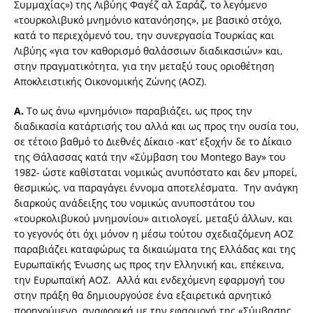
Συμμαχίας») της Λιβύης Φαγέζ αλ Σαράζ, το λεγόμενο
«τουρκολιβυκό μνημόνιο κατανόησης», με βασικό στόχο,
κατά το περιεχόμενό του, την συνεργασία Τουρκίας και
Λιβύης «για τον καθορισμό θαλάσσιων διαδικασιών» και,
στην πραγματικότητα, για την μεταξύ τους οριοθέτηση
Αποκλειστικής Οικονομικής Ζώνης (ΑΟΖ).
Α.
Το ως άνω «μνημόνιο» παραβιάζει, ως προς την
διαδικασία κατάρτισής του αλλά και ως προς την ουσία του,
σε τέτοιο βαθμό το Διεθνές Δίκαιο -κατ’ εξοχήν δε το Δίκαιο
της Θάλασσας κατά την «Σύμβαση του Montego Bay» του
1982- ώστε καθίσταται νομικώς ανυπόστατο και δεν μπορεί,
θεσμικώς, να παραγάγει έννομα αποτελέσματα. Την ανάγκη
διαρκούς ανάδειξης του νομικώς ανυποστάτου του
«τουρκολιβυκού μνημονίου» αιτιολογεί, μεταξύ άλλων, και
το γεγονός ότι όχι μόνον η μέσω τούτου σχεδιαζόμενη ΑΟΖ
παραβιάζει καταφώρως τα δικαιώματα της Ελλάδας και της
Ευρωπαϊκής Ένωσης ως προς την Ελληνική και, επέκεινα,
την Ευρωπαϊκή ΑΟΖ. Αλλά και ενδεχόμενη εφαρμογή του
στην πράξη θα δημιουργούσε ένα εξαιρετικά αρνητικό
προηγούμενο, αναφορικά με την εφαρμογή της «Σύμβασης