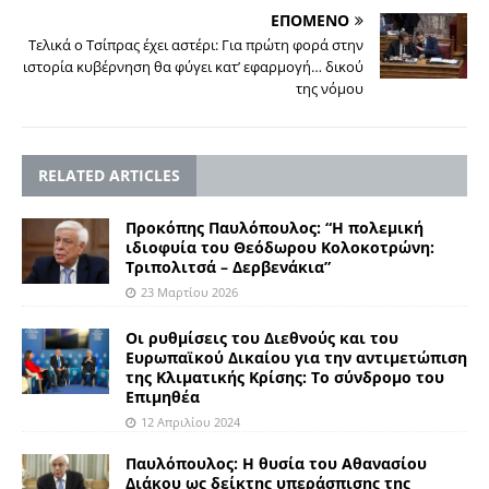
ΕΠΟΜΕΝΟ
Tελικά ο Τσίπρας έχει αστέρι: Για πρώτη φορά στην
ιστορία κυβέρνηση θα φύγει κατ’ εφαρμογή… δικού
της νόμου
RELATED ARTICLES
Προκόπης Παυλόπουλος: “Η πολεμική
ιδιοφυία του Θεόδωρου Κολοκοτρώνη:
Τριπολιτσά – Δερβενάκια”
23 Μαρτίου 2026
Οι ρυθμίσεις του Διεθνούς και του
Ευρωπαϊκού Δικαίου για την αντιμετώπιση
της Κλιματικής Κρίσης: Το σύνδρομο του
Επιμηθέα
12 Απριλίου 2024
Παυλόπουλος: Η θυσία του Αθανασίου
Διάκου ως δείκτης υπεράσπισης της