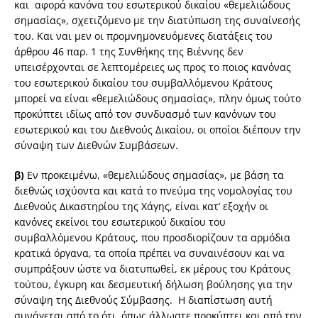
και αφορά κανόνα του εσωτερικού δικαίου «θεμελιώδους
σημασίας», σχετιζόμενο με την διατύπωση της συναίνεσής
του. Και ναι μεν οι προμνημονευόμενες διατάξεις του
άρθρου 46 παρ. 1 της Συνθήκης της Βιέννης δεν
υπεισέρχονται σε λεπτομέρειες ως προς το ποιος κανόνας
του εσωτερικού δικαίου του συμβαλλόμενου Κράτους
μπορεί να είναι «θεμελιώδους σημασίας», πλην όμως τούτο
προκύπτει ιδίως από τον συνδυασμό των κανόνων του
εσωτερικού και του Διεθνούς Δικαίου, οι οποίοι διέπουν την
σύναψη των Διεθνών Συμβάσεων.
β)
Εν προκειμένω, «θεμελιώδους σημασίας», με βάση τα
διεθνώς ισχύοντα και κατά το πνεύμα της νομολογίας του
Διεθνούς Δικαστηρίου της Χάγης, είναι κατ’ εξοχήν οι
κανόνες εκείνοι του εσωτερικού δικαίου του
συμβαλλόμενου Κράτους, που προσδιορίζουν τα αρμόδια
κρατικά όργανα, τα οποία πρέπει να συναινέσουν και να
συμπράξουν ώστε να διατυπωθεί, εκ μέρους του Κράτους
τούτου, έγκυρη και δεσμευτική δήλωση βούλησης για την
σύναψη της Διεθνούς Σύμβασης. Η διαπίστωση αυτή
συνάγεται από το ότι, όπως άλλωστε προκύπτει και από την