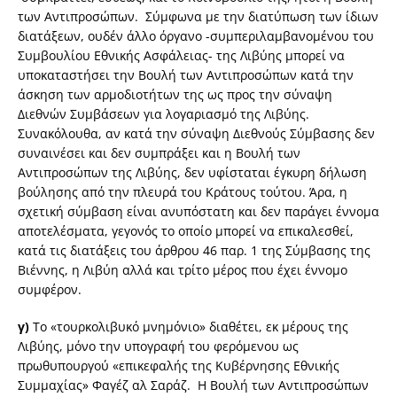
των Αντιπροσώπων. Σύμφωνα με την διατύπωση των ίδιων
διατάξεων, ουδέν άλλο όργανο -συμπεριλαμβανομένου του
Συμβουλίου Εθνικής Ασφάλειας- της Λιβύης μπορεί να
υποκαταστήσει την Βουλή των Αντιπροσώπων κατά την
άσκηση των αρμοδιοτήτων της ως προς την σύναψη
Διεθνών Συμβάσεων για λογαριασμό της Λιβύης.
Συνακόλουθα, αν κατά την σύναψη Διεθνούς Σύμβασης δεν
συναινέσει και δεν συμπράξει και η Βουλή των
Αντιπροσώπων της Λιβύης, δεν υφίσταται έγκυρη δήλωση
βούλησης από την πλευρά του Κράτους τούτου. Άρα, η
σχετική σύμβαση είναι ανυπόστατη και δεν παράγει έννομα
αποτελέσματα, γεγονός το οποίο μπορεί να επικαλεσθεί,
κατά τις διατάξεις του άρθρου 46 παρ. 1 της Σύμβασης της
Βιέννης, η Λιβύη αλλά και τρίτο μέρος που έχει έννομο
συμφέρον.
γ)
Το «τουρκολιβυκό μνημόνιο» διαθέτει, εκ μέρους της
Λιβύης, μόνο την υπογραφή του φερόμενου ως
πρωθυπουργού «επικεφαλής της Κυβέρνησης Εθνικής
Συμμαχίας» Φαγέζ αλ Σαράζ. Η Βουλή των Αντιπροσώπων