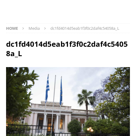
HOME
Media
dc1fd4014d5eab1f3f0c2daf4c54058a_L
dc1fd4014d5eab1f3f0c2daf4c5405
8a_L