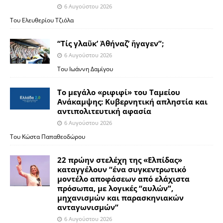
6 Αυγούστου 2026
Του Ελευθερίου Τζιόλα
“Τίς γλαῦκ’ Ἀθήναζ’ ἤγαγεν”;
6 Αυγούστου 2026
Του Ιωάννη Δαμίγου
Το μεγάλο «ριφιφί» του Ταμείου
Ανάκαμψης: Κυβερνητική απληστία και
αντιπολιτευτική αφασία
6 Αυγούστου 2026
Του Κώστα Παπαθεοδώρου
22 πρώην στελέχη της «Ελπίδας»
καταγγέλουν “ένα συγκεντρωτικό
μοντέλο αποφάσεων από ελάχιστα
πρόσωπα, με λογικές “αυλών”,
μηχανισμών και παρασκηνιακών
ανταγωνισμών”
6 Αυγούστου 2026