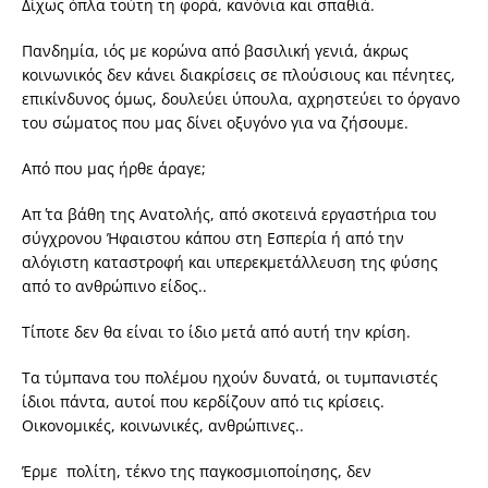
Δίχως όπλα τούτη τη φορά, κανόνια και σπαθιά.
Πανδημία, ιός με κορώνα από βασιλική γενιά, άκρως
κοινωνικός δεν κάνει διακρίσεις σε πλούσιους και πένητες,
επικίνδυνος όμως, δουλεύει ύπουλα, αχρηστεύει το όργανο
του σώματος που μας δίνει οξυγόνο για να ζήσουμε.
Από που μας ήρθε άραγε;
Απ΄ τα βάθη της Ανατολής, από σκοτεινά εργαστήρια του
σύγχρονου Ήφαιστου κάπου στη Εσπερία ή από την
αλόγιστη καταστροφή και υπερεκμετάλλευση της φύσης
από το ανθρώπινο είδος..
Τίποτε δεν θα είναι το ίδιο μετά από αυτή την κρίση.
Τα τύμπανα του πολέμου ηχούν δυνατά, οι τυμπανιστές
ίδιοι πάντα, αυτοί που κερδίζουν από τις κρίσεις.
Οικονομικές, κοινωνικές, ανθρώπινες..
Έρμε πολίτη, τέκνο της παγκοσμιοποίησης, δεν