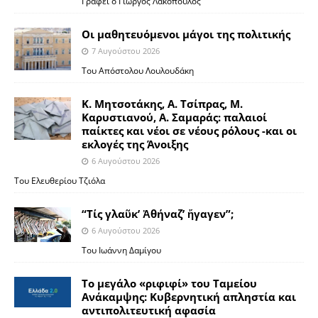
Γράφει ο Γιώργος Λακόπουλος
Οι μαθητευόμενοι μάγοι της πολιτικής
7 Αυγούστου 2026
Του Απόστολου Λουλουδάκη
Κ. Μητσοτάκης, Α. Τσίπρας, Μ.
Καρυστιανού, Α. Σαμαράς: παλαιοί
παίκτες και νέοι σε νέους ρόλους -και οι
εκλογές της Άνοιξης
6 Αυγούστου 2026
Του Ελευθερίου Τζιόλα
“Τίς γλαῦκ’ Ἀθήναζ’ ἤγαγεν”;
6 Αυγούστου 2026
Του Ιωάννη Δαμίγου
Το μεγάλο «ριφιφί» του Ταμείου
Ανάκαμψης: Κυβερνητική απληστία και
αντιπολιτευτική αφασία