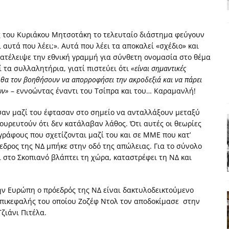
χη της δεύτερης θέσης είναι (πολύ) ανοιχτή ακόμη. Προς αναμέτρηση
ΑΠΟΨΕΙΣ
ς του Κυριάκου Μητσοτάκη το τελευταίο διάστημα φεύγουν
ς παράταξης: Ο λαός θέλει, αλλά τα κόμματα της αντιπολίτευσης δεν
ι αυτά που λέει;». Αυτά που λέει τα αποκαλεί «σχέδιο» και
κατέλειψε την εθνική γραμμή για σύνθετη ονομασία στο θέμα
 τα συλλαλητήρια, γιατί πιστεύει ότι
«είναι σημαντικές
, θα τον βοηθήσουν να απορροφήσει την ακροδεξιά και να πάρει
α της αθωότητας;» Το «αίνιγμα»και η «λύση» του μέσα από τον
ων»
– εννοώντας έναντι του Τσίπρα και του… Καραμανλή!
σαν μαζί του έφτασαν στο σημείο να ανταλλάξουν μεταξύ
είου και οι Ρήτρες του ESM
ΑΠΟΨΕΙΣ
γουρευτούν ότι δεν κατάλαβαν λάθος. Ότι αυτές οι θεωρίες
 ισχύς για την Ελλάδα
ΑΠΟΨΕΙΣ
ράφους που σχετίζονται μαζί του και σε ΜΜΕ που κατ’
εδρος της ΝΔ μπήκε στην οδό της απώλειας. Για το σύνολο
στο Σκοπιανό βλάπτει τη χώρα, καταστρέφει τη ΝΔ και
την Ευρώπη ο πρόεδρός της ΝΔ είναι δακτυλοδεικτούμενο
 επικεφαλής του οποίου Ζοζέφ Ντολ τον αποδοκίμασε στην
ζιάνι Πιτέλα.