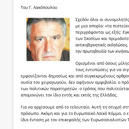
[ 3 Αυγούστου 2026 ]
ΠΑΣΟΚ ή ΕΛ.ΑΣ.; Γιατί η μά
Του Γ. Λακόπουλου
των δύο κομμάτων και όχι Ανδρουλάκη -Τσίπρα.
Σχεδόν όλοι οι συνομιλητέ
[ 3 Αυγούστου 2026 ]
Η τραγωδία της δημοκρατική
με μια απορία: «τα πιστεύε
περιγράφονται ως εξής: Εγ
μπορούν να φέρουν την αλλαγή
ΠΡΟΕΚΤΑΣΕΙΣ
των Σκοπίων και πριμοδοτεί
αντικυβερνητικές εκδηλώσεις
[ 3 Αυγούστου 2026 ]
Γιατί λιγοστεύουν «τα χρόνι
την πρωτοβουλία των κινήσε
εμβληματικό «Πολίτη Κέιν»
ΠΑΡΕΜΒΑΣΕΙΣ
Ορισμένοι από όσους μίλη
[ 3 Αυγούστου 2026 ]
Το Νομικό DNA του Υπερταμ
τους εντυπώσεις για να σι
[ 3 Αυγούστου 2026 ]
Το γάλλιο και η γεωπολιτική
εμφανίζονται δημοσίως και από συγκεκριμένους αρθρογ
ουσία τον χειραγωγούν, δεν αφήνουν αμφιβολία: ο πρό
των πολιτικών παρατηρητών ο τρόπος που πολιτεύεται 
απομονώνει τον ίδιο εντός και εκτός της Ελλάδας.
Για να αρχίσουμε από το τελευταίο. Αυτή τη στιγμή σ
πρόσωπο. Ακόμη και για το Ευρωπαϊκό Λαϊκό Κόμμα, ο
ίδια ένταση με τον επικεφαλής των Ευρωσοσιαλιστών Τ