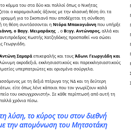
 το κόμμα του στα δύο και πολλοί όπως ο Νικήτας
εται ο καραμανλικός άξονας με την κλασική θέση ότι τα
 γραμμή για το Σκοπιανό που αποδέχεται τη σύνθεση
ή τη θέση συντάσσονται η
Ντόρα Μπακογιάννη
που υπήρξε
ιάννη, ο Βαγγ. Μειμαράκης
, ο
Β
α
γγ. Αντώναρος,
αλλά και
 αντιπρόεδρος Κωστής Χατζηδάκης προσπαθεί «να σώσει
ς Γεωργιάδη.
Αντώνη Σαμαρά
επικεφαλής και τους
Άδωνι Γεωργιάδη και
λώνυμη ακροδεξιά, εκκλησιαστικούς και παρεκκλησιαστικούς
ελματίες υπερπατριώτες και ορισμένα σούργελα.
σσόμενος με τη δεξιά πτέρυγα της ΝΔ και τη δεύτερη
άτων, είτε όπως λένε κάποιοι που τον γνωρίζουν καλά
ωπείο του εκσυγχρονιστή». Σε κάθε περίπτωσή από αυτή τη
 πολλά χρόνια πίσω.
η λύση, το κύρος του στον διεθνή
 με την απομόνωση του Μητσοτάκη