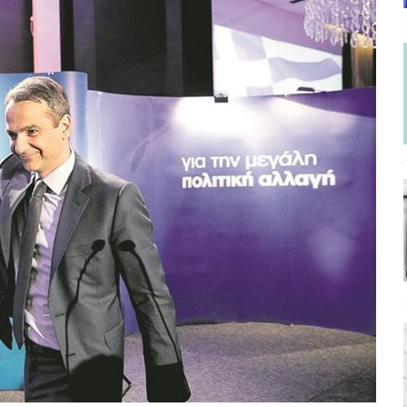
ΡΟΣΩΠΟΓΡΑΦΙΕΣ
γησίες
ΠΡΟΒΟΛΕΣ
νερό
ΑΝΑΓΝΩΣΕΙΣ
: από τον Αντιδιαφωτισμό στον ψηφιακό Κοινωνικό Δαρβινισμό
δημοσιογραφία βάζει τα χέρια της και βγάζει τα μάτια της
ΑΠΟΨΕΙΣ
εργασίας ΗΠΑ-Σαουδικής Αραβίας
ΑΠΟΨΕΙΣ
και το Σχέδιο Άτσεσον
ΑΠΟΨΕΙΣ
ΑΠΟΨΕΙΣ
ίτευση
ΠΡΟΒΟΛΕΣ
η Αυγούστου: Πώς ένας αποτυχημένος κοινοβουλευτικός έγινε
ίται και δεν εκβιάζεται
ΠΑΡΕΜΒΑΣΕΙΣ