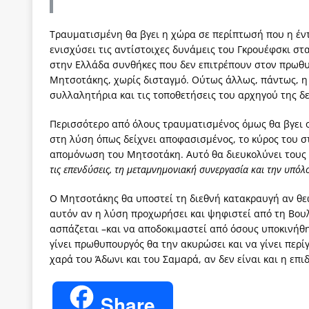
Τραυματισμένη θα βγει η χώρα σε περίπτωσή που η έν
ενισχύσει τις αντίστοιχες δυνάμεις του Γκρουέφσκι σ
στην Ελλάδα συνθήκες που δεν επιτρέπουν στον πρωθ
Μητσοτάκης, χωρίς δισταγμό. Ούτως άλλως, πάντως, η 
συλλαλητήρια και τις τοποθετήσεις του αρχηγού της δε
Περισσότερο από όλους τραυματισμένος όμως θα βγει 
στη λύση όπως δείχνει αποφασισμένος, το κύρος του στ
απομόνωση του Μητσοτάκη. Αυτό θα διευκολύνει τους 
τις επενδύσεις, τη μεταμνημονιακή συνεργασία και την υπόλο
Ο Μητσοτάκης θα υποστεί τη διεθνή κατακραυγή αν θεωρ
αυτόν αν η λύση προχωρήσει και ψηφιστεί από τη Βουλ
ασπάζεται –και να αποδοκιμαστεί από όσους υποκινήθηκ
γίνει πρωθυπουργός θα την ακυρώσει και να γίνει περίγ
χαρά του Άδωνι και του Σαμαρά, αν δεν είναι και η επι
Share