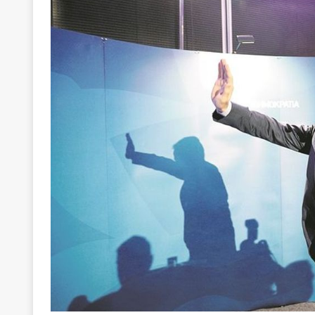
[ 22 Μαΐου 2020 ]
Μακάριος Λαζαρίδης: Έργο!
Π
[ 5 Αυγούστου 2026 ]
Κυριάκος Μητσοτάκης: Αναλ
[ 4 Αυγούστου 2026 ]
Θα ανήκεις όπου ανήκει το 
[ 4 Αυγούστου 2026 ]
Η γενεαλογία του φασισμού
ΠΑΡΕΜΒΑΣΕΙΣ
[ 4 Αυγούστου 2026 ]
Εφημερίδα «Εστία»: Όταν η 
[ 4 Αυγούστου 2026 ]
Η συμφωνία πυρηνικής συν
[ 4 Αυγούστου 2026 ]
Τα γεγονότα της Τηλλυρίας 
[ 4 Αυγούστου 2026 ]
Tηλεοπτικοί “Mega-Fiers”…
[ 4 Αυγούστου 2026 ]
Κώστας Τσουκαλάς: Αντιπολ
[ 4 Αυγούστου 2026 ]
Ο Ιωάννης Μεταξάς και η 4
δικτάτορας
ΕΠΙΛΟΓΕΣ
[ 3 Αυγούστου 2026 ]
Η ελευθεροτυπία δεν απειλε