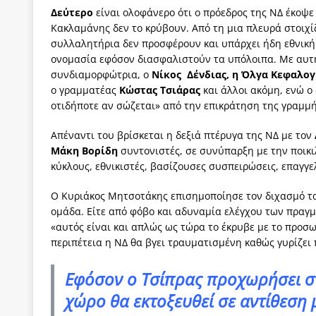
Δεύτερο
είναι ολοφάνερο ότι ο πρόεδρος της ΝΔ έκοψε
Κακλαμάνης δεν το κρύβουν. Από τη μια πλευρά στοιχίζ
συλλαλητήρια δεν προσφέρουν και υπάρχει ήδη εθνική
ονομασία εφόσον διασφαλιστούν τα υπόλοιπα. Με αυτ
συνδιαμορφώτρια, ο
Νίκος Δένδιας, η Όλγα Κεφαλογ
ο γραμματέας
Κώστας Τσιάρας
και άλλοι ακόμη, ενώ ο
οτιδήποτε αν σώζεται» από την επικράτηση της γραμμή
Απέναντι του βρίσκεται η δεξιά πτέρυγα της ΝΔ με τον
Μάκη Βορίδη
συντονιστές, σε συνύπαρξη με την ποικι
κύκλους, εθνικιστές, βασίζουσες συσπειρώσεις, επαγγ
Ο Κυριάκος Μητσοτάκης επισημοποίησε τον διχασμό τα
ομάδα. Είτε από φόβο και αδυναμία ελέγχου των πραγμ
«αυτός είναι και απλώς ως τώρα το έκρυβε με το προσ
περιπέτεια η ΝΔ θα βγει τραυματισμένη καθώς γυρίζει
Εφόσον ο Τσίπρας προχωρήσει στ
χώρο θα εκτοξευθεί σε αντίθεση