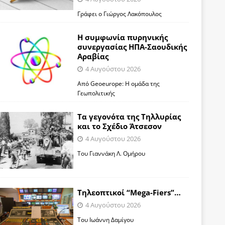
Γράφει ο Γιώργος Λακόπουλος
Η συμφωνία πυρηνικής
συνεργασίας ΗΠΑ-Σαουδικής
Αραβίας
4 Αυγούστου 2026
Από Geoeurope: H ομάδα της
Γεωπολιτικής
Τα γεγονότα της Τηλλυρίας
και το Σχέδιο Άτσεσον
4 Αυγούστου 2026
Toυ Γιαννάκη Λ. Ομήρου
Tηλεοπτικοί “Mega-Fiers”…
4 Αυγούστου 2026
Toυ Ιωάννη Δαμίγου