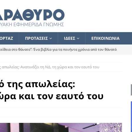
ΟΡΤΑΖ
ΠΡΟΤΑΣΕΙΣ
ΙΔΕΕΣ
ΕΠΙΚΟΙΝΩΝΙΑ
ίθεια στο θάνατο”: Ένα βιβλίο για τα πενήντα χρόνια από τον θάνατό
απωλείας: Ανατινάζει τη ΝΔ, τη χώρα και τον εαυτό του
α το ποιος κοροϊδεύει ποιον Αλέξη
ΑΝΑΓΝΩΣΕΙΣ
 ισχυρίστηκα ότι δεν υπάρχει παρακολούθηση και κέντρο το οποίο
ό της απωλείας:
ώρα και τον εαυτό του
τεί θερμά όσους σπεύδουν να το ενισχύσουν – Συνεχίζουμε
FLASH
ίας θα κινηθεί στην αντίθετη κατεύθυνση
ΑΝΑΓΝΩΣΕΙΣ
ΠΡΟΣΩΠΟΓΡΑΦΙΕΣ
ίλημμα των εκλογών
ΑΝΑΓΝΩΣΕΙΣ