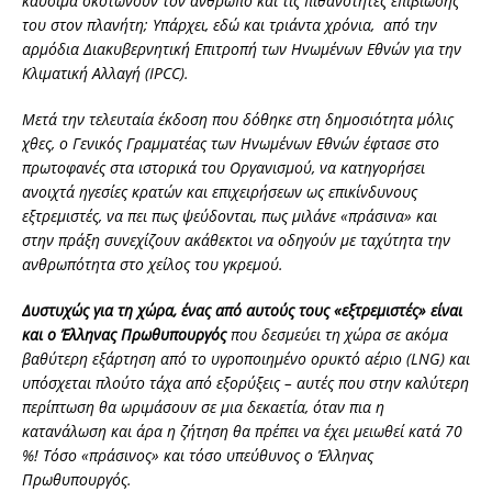
καύσιμα σκοτώνουν τον άνθρωπο και τις πιθανότητες επιβίωσής
του στον πλανήτη; Υπάρχει, εδώ και τριάντα χρόνια, από την
αρμόδια Διακυβερνητική Επιτροπή των Ηνωμένων Εθνών για την
Κλιματική Αλλαγή (IPCC).
Μετά την τελευταία έκδοση που δόθηκε στη δημοσιότητα μόλις
χθες, ο Γενικός Γραμματέας των Ηνωμένων Εθνών έφτασε στο
πρωτοφανές στα ιστορικά του Οργανισμού, να κατηγορήσει
ανοιχτά ηγεσίες κρατών και επιχειρήσεων ως επικίνδυνους
εξτρεμιστές, να πει πως ψεύδονται, πως μιλάνε «πράσινα» και
στην πράξη συνεχίζουν ακάθεκτοι να οδηγούν με ταχύτητα την
ανθρωπότητα στο χείλος του γκρεμού.
Δυστυχώς για τη χώρα, ένας από αυτούς τους «εξτρεμιστές» είναι
και ο Έλληνας Πρωθυπουργός
που δεσμεύει τη χώρα σε ακόμα
βαθύτερη εξάρτηση από το υγροποιημένο ορυκτό αέριο (LNG) και
υπόσχεται πλούτο τάχα από εξορύξεις – αυτές που στην καλύτερη
περίπτωση θα ωριμάσουν σε μια δεκαετία, όταν πια η
κατανάλωση και άρα η ζήτηση θα πρέπει να έχει μειωθεί κατά 70
%! Τόσο «πράσινος» και τόσο υπεύθυνος ο Έλληνας
Πρωθυπουργός.