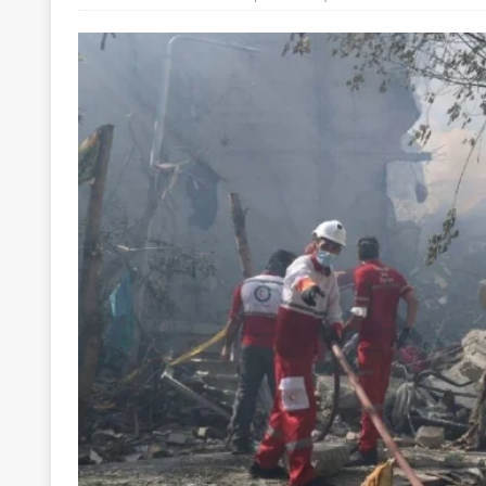
[ 22 Μαΐου 2020 ]
Μακάριος Λαζαρίδης: Έργο!
Π
[ 4 Αυγούστου 2026 ]
Θα ανήκεις όπου ανήκει το 
[ 4 Αυγούστου 2026 ]
Η γενεαλογία του φασισμού
ΕΠΙΛΟΓΕΣ
[ 4 Αυγούστου 2026 ]
Εφημερίδα «Εστία»: Όταν η 
[ 4 Αυγούστου 2026 ]
Η συμφωνία πυρηνικής συν
[ 4 Αυγούστου 2026 ]
Τα γεγονότα της Τηλλυρίας 
[ 4 Αυγούστου 2026 ]
Tηλεοπτικοί “Mega-Fiers”…
[ 4 Αυγούστου 2026 ]
Κώστας Τσουκαλάς: Αντιπολ
[ 4 Αυγούστου 2026 ]
Ο Ιωάννης Μεταξάς και η 4
δικτάτορας
ΕΠΙΛΟΓΕΣ
[ 3 Αυγούστου 2026 ]
Η ελευθεροτυπία δεν απειλε
[ 3 Αυγούστου 2026 ]
ΠΑΣΟΚ ή ΕΛ.ΑΣ.; Γιατί η μά