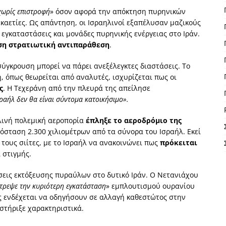
χωρίς επιστροφή
» όσον αφορά την απόκτηση πυρηνικών
εκαετίες. Ως απάντηση, οι Ισραηλινοί εξαπέλυσαν μαζικούς
εγκαταστάσεις και μονάδες πυρηνικής ενέργειας στο Ιράν.
ση στρατιωτική αντιπαράθεση
.
σύγκρουση μπορεί να πάρει ανεξέλεγκτες διαστάσεις. Το
, όπως θεωρείται από αναλυτές, ισχυρίζεται πως οι
ς
. Η Τεχεράνη από την πλευρά της απείλησε
ραήλ δεν θα είναι σύντομα κατοικήσιμο».
ηλινή πολεμική αεροπορία
έπληξε το αεροδρόμιο της
πόσταση 2.300 χιλιομέτρων από τα σύνορα του Ισραήλ. Εκεί
α τους σιίτες, με το Ισραήλ να ανακοινώνει πως
πρόκειται
 στιγμής.
σεις εκτόξευσης πυραύλων στο δυτικό Ιράν. Ο Νετανιάχου
τρεψε την κυριότερη εγκατάσταση
» εμπλουτισμού ουρανίου
ις ενδέχεται να οδηγήσουν σε αλλαγή καθεστώτος στην
οστήριξε χαρακτηριστικά.