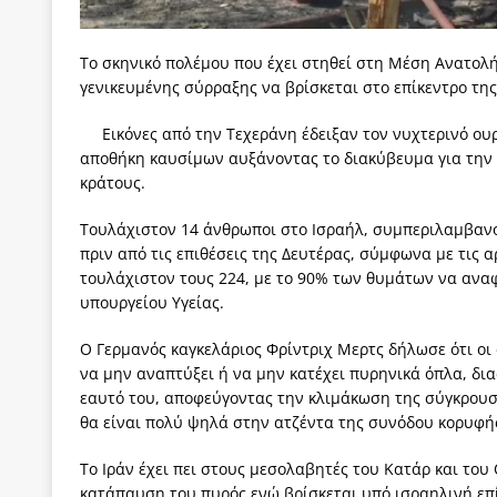
των δύο κομμάτων και όχι Ανδρουλάκη -Τσίπρα.
[ 3 Αυγούστου 2026 ]
Η τραγωδία της δημοκρατική
Το σκηνικό πολέμου που έχει στηθεί στη Μέση Ανατολ
γενικευμένης σύρραξης να βρίσκεται στο επίκεντρο τη
μπορούν να φέρουν την αλλαγή
ΠΡΟΕΚΤΑΣΕΙΣ
Εικόνες από την Τεχεράνη έδειξαν τον νυχτερινό ου
[ 3 Αυγούστου 2026 ]
Γιατί λιγοστεύουν «τα χρόνι
αποθήκη καυσίμων αυξάνοντας το διακύβευμα για την π
εμβληματικό «Πολίτη Κέιν»
ΠΑΡΕΜΒΑΣΕΙΣ
κράτους.
[ 3 Αυγούστου 2026 ]
Το Νομικό DNA του Υπερταμ
Τουλάχιστον 14 άνθρωποι στο Ισραήλ, συμπεριλαμβαν
[ 3 Αυγούστου 2026 ]
Το γάλλιο και η γεωπολιτική
πριν από τις επιθέσεις της Δευτέρας, σύμφωνα με τις α
τουλάχιστον τους 224, με το 90% των θυμάτων να αναφ
[ 3 Αυγούστου 2026 ]
«Εδοξάσθη κρυπτομένη και 
υπουργείου Υγείας.
ΠΑΡΕΜΒΑΣΕΙΣ
Ο Γερμανός καγκελάριος Φρίντριχ Μερτς δήλωσε ότι οι
να μην αναπτύξει ή να μην κατέχει πυρηνικά όπλα, δι
εαυτό του, αποφεύγοντας την κλιμάκωση της σύγκρουσ
θα είναι πολύ ψηλά στην ατζέντα της συνόδου κορυφή
Το Ιράν έχει πει στους μεσολαβητές του Κατάρ και του 
κατάπαυση του πυρός ενώ βρίσκεται υπό ισραηλινή επ