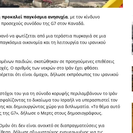
ΑΠΟΨΕΙΣ
ς παράταξης: Ο λαός θέλει, αλλά τα κόμματα της αντιπολίτευσης δεν
ή
προκαλεί παγκόσμια ανησυχία
, με τον κίνδυνο
ς προσεχούς συνόδου της G7 στον Καναδά.
ρανό να φωτίζεται από μια τεράστια πυρκαγιά σε μια
α της αθωότητας;» Το «αίνιγμα»και η «λύση» του μέσα από τον
αγκόσμια οικονομία και τη λειτουργία του ιρανικού
είου και οι Ρήτρες του ESM
ΑΠΟΨΕΙΣ
ομένων παιδιών, σκοτώθηκαν σε προηγούμενες επιθέσεις
 ισχύς για την Ελλάδα
ΑΠΟΨΕΙΣ
ρχές. Ο αριθμός των νεκρών στο Ιράν έχει φθάσει
έρεται ότι είναι άμαχοι, δήλωσε εκπρόσωπος του ιρανικού
εγελοιοποιήθη εμφανιζόμενη»: Το άδοξο βήμα της Μ. Καρυστιανού
 στόχοι του για τη σύνοδο κορυφής περιλαμβάνουν το Ιράν
ασφαλίζοντας το δικαίωμα του Ισραήλ να υπερασπιστεί τον
ης και δημιουργώντας χώρο για διπλωματία. «Το θέμα αυτό
ς της G7», δήλωσε ο Μερτς στους δημοσιογράφους.
Ομάν ότι δεν είναι ανοικτό σε διαπραγματεύσεις για
ίθεση, δήλωσε αξιωματούχος ενημερωμένος για τις