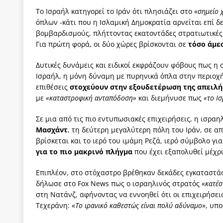
Το Ισραήλ κατηγορεί το Ιράν ότι πλησιάζει στο «
σημείο 
όπλων -κάτι που η Ισλαμική Δημοκρατία αρνείται επί δ
βομβαρδισμούς, πλήττοντας εκατοντάδες στρατιωτικές 
Για πρώτη φορά, οι δύο χώρες βρίσκονται σε
τόσο άμε
Δυτικές δυνάμεις και ειδικοί εκφράζουν φόβους πως η 
Ισραήλ, η μόνη δύναμη με πυρηνικά όπλα στην περιοχή
επιθέσεις
στοχεύουν στην εξουδετέρωση της απειλή
με
«καταστροφική ανταπόδοση»
και διεμήνυσε πως
«το Ισ
Σε μια από τις πιο εντυπωσιακές επιχειρήσεις, η ισρα
Μασχάντ
, τη δεύτερη μεγαλύτερη πόλη του Ιράν, σε α
βρίσκεται και το ιερό του ιμάμη Ρεζά, ιερό σύμβολο γι
για το πιο μακρινό πλήγμα
που έχει εξαπολυθεί μέχρι
Επιπλέον, στο στόχαστρο βρέθηκαν δεκάδες εγκαταστά
δήλωσε στο Fox News πως ο ισραηλινός στρατός «
κατέσ
στη Νατάνζ, αφήνοντας να εννοηθεί ότι οι επιχειρήσε
Τεχεράνη: «
Το ιρανικό καθεστώς είναι πολύ αδύναμο
», υπ