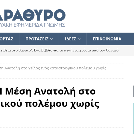
ΟΡΤΑΖ
ΠΡΟΤΑΣΕΙΣ
ΙΔΕΕΣ
ΕΠΙΚΟΙΝΩΝΙΑ
ίθεια στο θάνατο”: Ένα βιβλίο για τα πενήντα χρόνια από τον θάνατό
η Ανατολή στο χείλος ενός καταστροφικού πολέμου χωρίς
α το ποιος κοροϊδεύει ποιον Αλέξη
ΑΝΑΓΝΩΣΕΙΣ
 ισχυρίστηκα ότι δεν υπάρχει παρακολούθηση και κέντρο το οποίο
Η Μέση Ανατολή στο
φικού πολέμου χωρίς
τεί θερμά όσους σπεύδουν να το ενισχύσουν – Συνεχίζουμε
FLASH
ίας θα κινηθεί στην αντίθετη κατεύθυνση
ΑΝΑΓΝΩΣΕΙΣ
ΠΡΟΣΩΠΟΓΡΑΦΙΕΣ
ίλημμα των εκλογών
ΑΝΑΓΝΩΣΕΙΣ