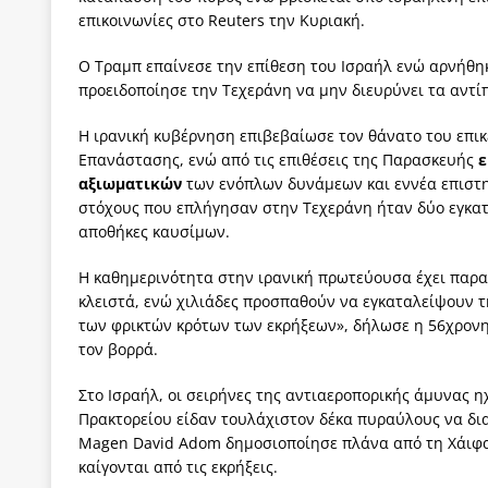
επικοινωνίες στο Reuters την Κυριακή.
Ο Τραμπ επαίνεσε την επίθεση του Ισραήλ ενώ αρνήθηκ
προειδοποίησε την Τεχεράνη να μην διευρύνει τα αντί
Η ιρανική κυβέρνηση επιβεβαίωσε τον θάνατο του επ
Επανάστασης, ενώ από τις επιθέσεις της Παρασκευής
ε
αξιωματικών
των ενόπλων δυνάμεων και εννέα επιστ
στόχους που επλήγησαν στην Τεχεράνη ήταν δύο εγκατ
αποθήκες καυσίμων.
Η καθημερινότητα στην ιρανική πρωτεύουσα έχει παρ
κλειστά, ενώ χιλιάδες προσπαθούν να εγκαταλείψουν τ
των φρικτών κρότων των εκρήξεων», δήλωσε η 56χρονη
τον βορρά.
Στο Ισραήλ, οι σειρήνες της αντιαεροπορικής άμυνας 
Πρακτορείου είδαν τουλάχιστον δέκα πυραύλους να δια
Magen David Adom δημοσιοποίησε πλάνα από τη Χάιφα 
καίγονται από τις εκρήξεις.