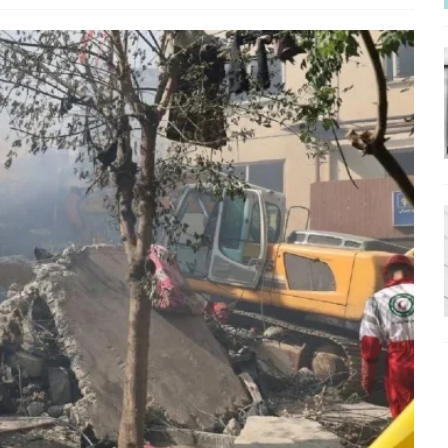
ΡΟΣΩΠΟΓΡΑΦΙΕΣ
νερό
ΑΝΑΓΝΩΣΕΙΣ
: από τον Αντιδιαφωτισμό στον ψηφιακό Κοινωνικό Δαρβινισμό
δημοσιογραφία βάζει τα χέρια της και βγάζει τα μάτια της
ΑΠΟΨΕΙΣ
εργασίας ΗΠΑ-Σαουδικής Αραβίας
ΑΠΟΨΕΙΣ
και το Σχέδιο Άτσεσον
ΑΠΟΨΕΙΣ
ΑΠΟΨΕΙΣ
ίτευση
ΠΡΟΒΟΛΕΣ
η Αυγούστου: Πώς ένας αποτυχημένος κοινοβουλευτικός έγινε
ίται και δεν εκβιάζεται
ΠΑΡΕΜΒΑΣΕΙΣ
χη της δεύτερης θέσης είναι (πολύ) ανοιχτή ακόμη. Προς αναμέτρηση