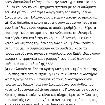
όταν δικαιοδοτεί ελέγχει μόνο την συνταγματικότητα των
νόμων και δεν κρίνει ζητήματα σχετικά με τα Δικαιώματα
του Ανθρώπου! Υπό την εκδοχή αυτή το Συνταγματικό
Δικαστήριο της Πολωνίας φαίνεται ν’ «
αγνοεί»
το προφανές:
α)
Ότι, δηλαδή, η κρίση περί της συνταγματικότητας ή μη
των διατάξεων ενός νόμου, οι οποίες ρυθμίζει και θέματα
άσκησης των Δικαιωμάτων του Ανθρώπου, ισοδυναμεί,
αυτοθρόως και κατά την κοινή νομική λογική, μ’ ευθεία
κρίση και ως προς την άσκηση των Δικαιωμάτων τούτων
στην πράξη. Το συμπέρασμα αυτό υιοθετεί, κατά τα
προαναφερόμενα, παγίως η νομολογία του ΕΔΔΑ, ιδίως όσον
αφορά την ερμηνεία και εφαρμογή των διατάξεων του
άρθρου 6 παρ. 1 εδ. α΄ της ΕΣΔΑ.
β)
Ενώ λοιπόν σε όλα τα Κράτη-Μέλη του Συμβουλίου της
Ευρώπης, στα οποία ισχύει η ΕΣΔΑ, τ’ Ανώτατα Δικαστήρια
-κατ’ εξοχήν δε το Συνταγματικό τους Δικαστήριο- είναι
πρωτίστως δικαστήρια των Δικαιωμάτων του Ανθρώπου,
κατά το Συνταγματικό Δικαστήριο της Πολωνίας σε αυτό το
Κράτος -που, επιπλέον, είναι και πλήρες Κράτος-Μέλος της
Ευρωπαϊκής Ένωσης- ισχύει το αντίστροφο: Η άσκηση της
δικαιοδοσίας του, ακόμη και όταν κρίνει την