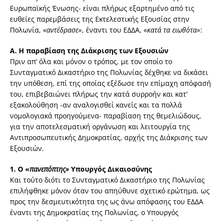
Ευρωπαϊκής Ένωσης- είναι πλήρως εξαρτημένο από τις
ευθείες παρεμβάσεις της Εκτελεστικής Εξουσίας στην
Πολωνία, «
αντέδρασε»
, έναντι του ΕΔΔΑ, «
κατά τα ειωθότα»
:
Α. Η παραβίαση της Διάκρισης των Εξουσιών
Πριν απ’ όλα και μόνον ο τρόπος, με τον οποίο το
Συνταγματικό Δικαστήριο της Πολωνίας δέχθηκε να δικάσει
την υπόθεση, επί της οποίας εξέδωσε την επίμαχη απόφασή
του, επιβεβαιώνει πλήρως την κατά συρροήν και κατ’
εξακολούθηση -αν αναλογισθεί κανείς και τα πολλά
νομολογιακά προηγούμενα- παραβίαση της θεμελιώδους,
για την αποτελεσματική οργάνωση και λειτουργία της
Αντιπροσωπευτικής Δημοκρατίας, αρχής της Διάκρισης των
Εξουσιών.
1. O «
πανεπόπτης»
Υπουργός Δικαιοσύνης
Και τούτο διότι το Συνταγματικό Δικαστήριο της Πολωνίας
επιλήφθηκε μόνον όταν του απηύθυνε σχετικό ερώτημα, ως
προς την δεσμευτικότητα της ως άνω απόφασης του ΕΔΔΑ
έναντι της Δημοκρατίας της Πολωνίας, ο Υπουργός