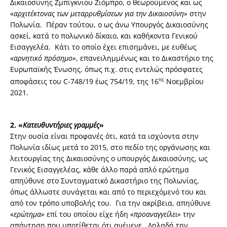
Δικαιοσύνης Ζμπίγκνιου Ζιόμπρο, ο θεωρούμενος και ως
«
αρχιτέκτονας των μεταρρυθμίσεων για την Δικαιοσύνη»
στην
Πολωνία. Πέραν τούτου, ο ως άνω Υπουργός Δικαιοσύνης
ασκεί, κατά το πολωνικό δίκαιο, και καθήκοντα Γενικού
Εισαγγελέα. Κάτι το οποίο έχει επισημάνει, με ευθέως
«
αρνητικό πρόσημο»
, επανειλημμένως και το Δικαστήριο της
Ευρωπαϊκής Ένωσης, όπως π.χ. στις εντελώς πρόσφατες
ης
αποφάσεις του C-748/19 έως 754/19, της 16
Νοεμβρίου
2021.
2. «
Κατευθυντήριες γραμμές
»
Στην ουσία είναι προφανές ότι, κατά τα ισχύοντα στην
Πολωνία ιδίως μετά το 2015, στο πεδίο της οργάνωσης και
λειτουργίας της Δικαιοσύνης ο υπουργός Δικαιοσύνης, ως
Γενικός Εισαγγελέας, κάθε άλλο παρά απλό ερώτημα
απηύθυνε στο Συνταγματικό Δικαστήριο της Πολωνίας,
όπως άλλωστε συνάγεται και από το περιεχόμενό του και
από τον τρόπο υποβολής του. Για την ακρίβεια, απηύθυνε
«
ερώτημα»
επί του οποίου είχε ήδη «
προαναγγείλει»
την
απάντηση που υποτίθεται ότι ανέμενε. Δηλαδή την