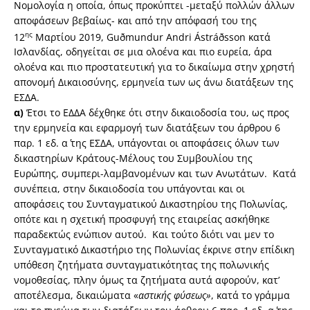
Νομολογία η οποία, όπως προκύπτει -μεταξύ πολλών άλλων
αποφάσεων βεβαίως- και από την απόφασή του της
ης
12
Μαρτίου 2019, Guðmundur Andri Ástráðsson κατά
Ισλανδίας, οδηγείται σε μια ολοένα και πιο ευρεία, άρα
ολοένα και πιο προστατευτική για το δικαίωμα στην χρηστή
απονομή Δικαιοσύνης, ερμηνεία των ως άνω διατάξεων της
ΕΣΔΑ.
α)
Έτσι το ΕΔΔΑ δέχθηκε ότι στην δικαιοδοσία του, ως προς
την ερμηνεία και εφαρμογή των διατάξεων του άρθρου 6
παρ. 1 εδ. α΄ της ΕΣΔΑ, υπάγονται οι αποφάσεις όλων των
δικαστηρίων Κράτους-Μέλους του Συμβουλίου της
Ευρώπης, συμπερι-λαμβανομένων και των Ανωτάτων. Κατά
συνέπεια, στην δικαιοδοσία του υπάγονται και οι
αποφάσεις του Συνταγματικού Δικαστηρίου της Πολωνίας,
οπότε και η σχετική προσφυγή της εταιρείας ασκήθηκε
παραδεκτώς ενώπιον αυτού. Και τούτο διότι ναι μεν το
Συνταγματικό Δικαστήριο της Πολωνίας έκρινε στην επίδικη
υπόθεση ζητήματα συνταγματικότητας της πολωνικής
νομοθεσίας, πλην όμως τα ζητήματα αυτά αφορούν, κατ’
αποτέλεσμα, δικαιώματα «
αστικής φύσεως»
, κατά το γράμμα