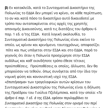
β)
Εν κατακλείδι, κατά το Συνταγματικό Δικαστήριο της
Πολωνίας το ΕΔΔΑ δεν μπορεί να κρίνει, σε κάθε περίπτωση,
το αν και κατά πόσο το δικαστήριο αυτό δικαιοδοτεί με
τρόπο που ανταποκρίνεται στις αρχές της χρηστής
απονομής Δικαιοσύνης, κατά τις διατάξεις του άρθρου 6
παρ. 1 εδ. α΄ της ΕΣΔΑ. Κατά λογική ακολουθία, το
Συνταγματικό Δικαστήριο της Πολωνίας είναι εκείνο το
οποίο, ως κρίνον και κρινόμενο, ταυτοχρόνως, αποφασίζει
πότε και πως υπάγεται στην ΕΣΔΑ και στο ΕΔΔΑ, παρά το
γεγονός ότι όταν η Πολωνία προσχώρησε στην ΕΣΔΑ
ουδόλως και καθ’ οιονδήποτε τρόπο έθεσε τέτοιες
προϋποθέσεις. Προϋποθέσεις οι οποίες, άλλωστε, δεν θα
μπορούσαν να τεθούν, όπως συνάγεται από την ίδια την
νομική φύση και κανονιστική ισχύ της ΕΣΔΑ.
«
Επιστέγασμα»
των τραγελαφικών αυτών κρίσεων του
Συνταγματικού Δικαστηρίου της Πολωνίας είναι η δήλωση
της Προέδρου του Γιούλια Πζελέμπσκα, κατά την οποία: «
Το
άρθρο 6 παρ. 1 εδ. α΄ της ΕΣΔΑ, εφόσον περιλαμβάνει το
Συνταγματικό Δικαστήριο της Πολωνίας στον ορισμό του περί