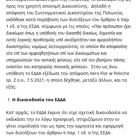
προς την χρηστή απονομή Δικαιοσύνης. Δηλαδή η
απόφαση του Συνταγματικού Δικαστηρίου της Πολωνίας
εκδόθηκε κατά παράβαση των διατάξεων του άρθρου 6 παρ.
1 εδ. α΄ της ΕΣΔΑ, σύμφωνα με τις οποίες: «
Παν πρόσωπον έχει
δικαίωμα όπως η υπόθεσίς του δικασθή δικαίως, δημοσία και
εντός λογικής προθεσμίας υπό ανεξαρτήτου και αμερολήπτου
δικαστηρίου, νομίμως λειτουργούντος, το οποίον θα αποφασίση
είτε επί των αμφισβητήσεων επί των δικαιωμάτων και
υποχρεώσεών του αστικής φύσεως, είτε επί του βασίμου πάσης
εναντίον του κατηγορίας ποινικής φύσεως».
Στην ως άνω
υπόθεση το ΕΔΔΑ εξέδωσε την απόφαση Xero Flor w Polsche
sp. Z o.o., 7.5.2021, η οποία δέχθηκε, μεταξύ άλλων, και τα
εξής:
Η δικαιοδοσία του ΕΔΔΑ
Κατ’ αρχάς, το ΕΔΔΑ έκρινε ότι είχε σχετική δικαιοδοσία να
εκδικάσει την εν λόγω προσφυγή, στηριζόμενο στην εν
γένει νομολογία του ως προς την ερμηνεία και εφαρμογή
των διατάξεων του άρθρου 6 παρ. 1 εδ. α΄ της ΕΣΔΑ.