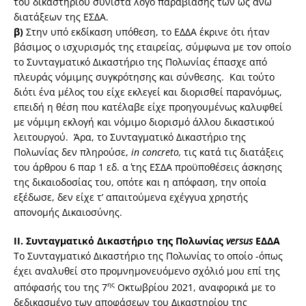
του δικαστηρίου συνιστά λόγο παραβίασης των ως άνω
διατάξεων της ΕΣΔΑ.
β)
Στην υπό εκδίκαση υπόθεση, το ΕΔΔΑ έκρινε ότι ήταν
βάσιμος ο ισχυρισμός της εταιρείας, σύμφωνα με τον οποίο
το Συνταγματικό Δικαστήριο της Πολωνίας έπασχε από
πλευράς νόμιμης συγκρότησης και σύνθεσης. Και τούτο
διότι ένα μέλος του είχε εκλεγεί και διορισθεί παρανόμως,
επειδή η θέση που κατέλαβε είχε προηγουμένως καλυφθεί
με νόμιμη εκλογή και νόμιμο διορισμό άλλου δικαστικού
λειτουργού. Άρα, το Συνταγματικό Δικαστήριο της
Πολωνίας δεν πληρούσε,
in
concreto,
τις κατά τις διατάξεις
του άρθρου 6 παρ 1 εδ. α΄ της ΕΣΔΑ προϋποθέσεις άσκησης
της δικαιοδοσίας του, οπότε και η απόφαση, την οποία
εξέδωσε, δεν είχε τ’ απαιτούμενα εχέγγυα χρηστής
απονομής Δικαιοσύνης.
ΙΙ. Συνταγματικό Δικαστήριο της Πολωνίας
versus
ΕΔΔΑ
Το Συνταγματικό Δικαστήριο της Πολωνίας το οποίο -όπως
έχει αναλυθεί στο προμνημονευόμενο σχόλιό μου επί της
ης
απόφασής του της 7
Οκτωβρίου 2021, αναφορικά με το
δεδικασμένο των αποφάσεων του Δικαστηρίου της