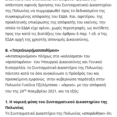
απάντηση αφενός άρνησης του Συνταγματικού Δικαστηρίου
της Πολωνίας να συμμορφωθεί προς το δεδικασμένο της
συγκεκριμένης απόφασης του ΕΔΔΑ. Και, αφετέρου, της
προκλητικής επικύρωσης της απόφασής του εκείνης, την
οποία το ΕΔΔΑ είχε κρίνει, χωρίς περιστροφές, ως αντίθετη
προς την κατά τις διατάξεις του άρθρου 6 παρ. 1 εδ. α΄ της
ΕΣΔΑ αρχή της χρηστής απονομής Δικαιοσύνης.
Β. «
Το
ῖ
ς
κείνων
ρήμασι
πειθόμενο»
«
Ανταποκρινόμενο»
πλήρως στα «
κελεύσματα»
του
«
προϊσταμένου»
του Υπουργού Δικαιοσύνης και Γενικού
Εισαγγελέα, το Συνταγματικό Δικαστήριο της Πολωνίας-
πάντοτε κατά τα όσα ανακοίνωσε η Πρόεδρός του και
προσκείμενη εμφανώς στην κυβερνώσα παράταξη στην
Πολωνία Γιούλια Πζελέμπσκα – «
έκρινε
», με την απόφασή
ης
του της 24
Νοεμβρίου 2021, και τα εξής:
1. Η νομική φύση του Συνταγματικού Δικαστηρίου της
Πολωνίας
Το Συνταγματικό Δικαστήριο της Πολωνίας «
αποφάνθηκε»
ότι