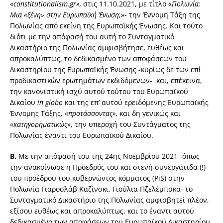
«
constitutionalism.gr»,
στις 11.10.2021, με τίτλο «
Πολωνία:
Μια «ξένη»
στην Ευρωπαϊκή Ένωση
;»- την Έννομη Τάξη της
Πολωνίας από εκείνη της Ευρωπαϊκής Ένωσης. Και τούτο
διότι με την απόφασή του αυτή το Συνταγματικό
Δικαστήριο της Πολωνίας αμφισβήτησε, ευθέως και
απροκαλύπτως, το δεδικασμένο των αποφάσεων του
Δικαστηρίου της Ευρωπαϊκής Ένωσης -κυρίως δε των επί
προδικαστικών ερωτημάτων εκδιδόμενων- και, επέκεινα,
την κανονιστική ισχύ αυτού τούτου του Ευρωπαϊκού
Δικαίου
in
globo
και της επ’ αυτού ερειδόμενης Ευρωπαϊκής
Έννομης Τάξης, «
προτάσσοντας»,
και δη γενικώς και
«
κατηγορηματικώς
», την υπεροχή του Συντάγματος της
Πολωνίας έναντι του Ευρωπαϊκού Δικαίου.
Β.
Με την απόφασή του της 24ης Νοεμβρίου 2021 -όπως
την ανακοίνωσε η Πρόεδρός του και στενή συνεργάτιδα (!)
του προέδρου του κυβερνώντος κόμματος (PiS) στην
Πολωνία Γιαροσλάβ Καζίνσκι, Γιούλια Πζελέμπσκα- το
Συνταγματικό Δικαστήριο της Πολωνίας αμφισβητεί πλέον,
εξίσου ευθέως και απροκαλύπτως, και το έναντι αυτού
δεδικασμένο των αποφάσεων του Ευρωπαϊκού Δικαστηρίου