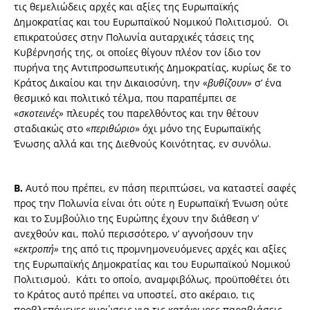
τις θεμελιώδεις αρχές και αξίες της Ευρωπαϊκής
Δημοκρατίας και του Ευρωπαϊκού Νομικού Πολιτισμού. Οι
επικρατούσες στην Πολωνία αυταρχικές τάσεις της
Κυβέρνησής της, οι οποίες θίγουν πλέον τον ίδιο τον
πυρήνα της Αντιπροσωπευτικής Δημοκρατίας, κυρίως δε το
Κράτος Δικαίου και την Δικαιοσύνη, την «
βυθίζουν»
σ’ ένα
θεσμικό και πολιτικό τέλμα, που παραπέμπει σε
«
σκοτεινές»
πλευρές του παρελθόντος και την θέτουν
σταδιακώς στο «
περιθώριο
» όχι μόνο της Ευρωπαϊκής
Ένωσης αλλά και της Διεθνούς Κοινότητας, εν συνόλω.
Β.
Αυτό που πρέπει, εν πάση περιπτώσει, να καταστεί σαφές
προς την Πολωνία είναι ότι ούτε η Ευρωπαϊκή Ένωση ούτε
και το Συμβούλιο της Ευρώπης έχουν την διάθεση ν’
ανεχθούν και, πολύ περισσότερο, ν’ αγνοήσουν την
«
εκτροπή»
της από τις προμνημονευόμενες αρχές και αξίες
της Ευρωπαϊκής Δημοκρατίας και του Ευρωπαϊκού Νομικού
Πολιτισμού. Κάτι το οποίο, αναμφιβόλως, προϋποθέτει ότι
το Κράτος αυτό πρέπει να υποστεί, στο ακέραιο, τις
προβλεπόμενες κυρώσεις για τις κατάφωρες παραβιάσεις