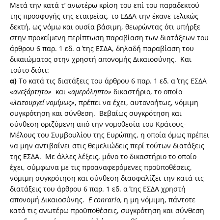
Μετά την κατά τ’ ανωτέρω κρίση του επί του παραδεκτού
της προσφυγής της εταιρείας, το ΕΔΔΑ την έκανε τελικώς
δεκτή, ως νόμω και ουσία βάσιμη, θεωρώντας ότι υπήρξε
στην προκείμενη περίπτωση παραβίαση των διατάξεων του
άρθρου 6 παρ. 1 εδ. α΄ της ΕΣΔΑ, δηλαδή παραβίαση του
δικαιώματος στην χρηστή απονομής Δικαιοσύνης. Και
τούτο διότι:
α)
Το κατά τις διατάξεις του άρθρου 6 παρ. 1 εδ. α΄ της ΕΣΔΑ
«
ανεξάρτητο»
και «
αμερόληπτο»
δικαστήριο, το οποίο
«
λειτουργεί νομίμως»
, πρέπει να έχει, αυτονοήτως, νόμιμη
συγκρότηση και σύνθεση. Βεβαίως συγκρότηση και
σύνθεση οριζόμενη από την νομοθεσία του Κράτους-
Μέλους του Συμβουλίου της Ευρώπης, η οποία όμως πρέπει
να μην αντιβαίνει στις θεμελιώδεις περί τούτων διατάξεις
της ΕΣΔΑ. Με άλλες λέξεις, μόνο το δικαστήριο το οποίο
έχει, σύμφωνα με τις προαναφερόμενες προϋποθέσεις,
νόμιμη συγκρότηση και σύνθεση διασφαλίζει την κατά τις
διατάξεις του άρθρου 6 παρ. 1 εδ. α΄ της ΕΣΔΑ χρηστή
απονομή Δικαιοσύνης.
E
conrario,
η μη νόμιμη, πάντοτε
κατά τις ανωτέρω προϋποθέσεις, συγκρότηση και σύνθεση