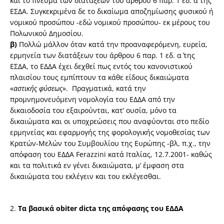
και το πνεύμα των διατάξεων του άρθρου 6 παρ. 1 εδ. α΄ της
ΕΣΔΑ. Συγκεκριμένα δε το δικαίωμα αποζημίωσης φυσικού ή
νομικού προσώπου -εδώ νομικού προσώπου- εκ μέρους του
Πολωνικού Δημοσίου.
β)
Πολλώ μάλλον όταν κατά την προαναφερόμενη, ευρεία,
ερμηνεία των διατάξεων του άρθρου 6 παρ. 1 εδ. α΄ της
ΕΣΔΑ, το ΕΔΔΑ έχει δεχθεί πως εντός του κανονιστικού
πλαισίου τους εμπίπτουν τα κάθε είδους δικαιώματα
«
αστικής φύσεως
». Πραγματικά, κατά την
προμνημονευόμενη νομολογία του ΕΔΔΑ από την
δικαιοδοσία του εξαιρούνται, κατ’ ουσία, μόνο τα
δικαιώματα και οι υποχρεώσεις που αναφύονται στο πεδίο
ερμηνείας και εφαρμογής της φορολογικής νομοθεσίας των
Κρατών-Μελών του Συμβουλίου της Ευρώπης -βλ, π.χ., την
απόφαση του ΕΔΔΑ Ferazzini κατά Ιταλίας, 12.7.2001- καθώς
και τα πολιτικά εν γένει δικαιώματα, μ’ έμφαση στα
δικαιώματα του εκλέγειν και του εκλέγεσθαι.
2.
Τα βασικά obiter dicta της απόφασης του ΕΔΔΑ