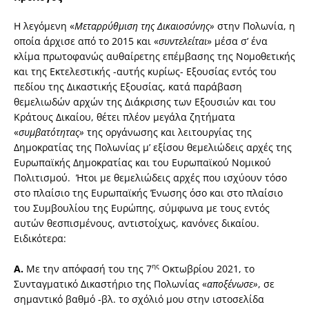
Η λεγόμενη «
Μεταρρύθμιση της Δικαιοσύνης»
στην Πολωνία, η
οποία άρχισε από το 2015 και «
συντελείται
» μέσα σ’ ένα
κλίμα πρωτοφανώς αυθαίρετης επέμβασης της Νομοθετικής
και της Εκτελεστικής -αυτής κυρίως- Εξουσίας εντός του
πεδίου της Δικαστικής Εξουσίας, κατά παράβαση
θεμελιωδών αρχών της Διάκρισης των Εξουσιών και του
Κράτους Δικαίου, θέτει πλέον μεγάλα ζητήματα
«
συμβατότητας»
της οργάνωσης και λειτουργίας της
Δημοκρατίας της Πολωνίας μ’ εξίσου θεμελιώδεις αρχές της
Ευρωπαϊκής Δημοκρατίας και του Ευρωπαϊκού Νομικού
Πολιτισμού. Ήτοι με θεμελιώδεις αρχές που ισχύουν τόσο
στο πλαίσιο της Ευρωπαϊκής Ένωσης όσο και στο πλαίσιο
του Συμβουλίου της Ευρώπης, σύμφωνα με τους εντός
αυτών θεσπισμένους, αντιστοίχως, κανόνες δικαίου.
Ειδικότερα:
ης
Α.
Με την απόφασή του της 7
Οκτωβρίου 2021, το
Συνταγματικό Δικαστήριο της Πολωνίας «
αποξένωσε»
, σε
σημαντικό βαθμό -βλ. το σχόλιό μου στην ιστοσελίδα