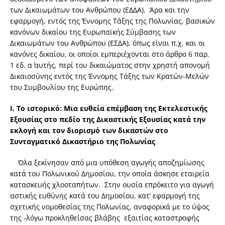
των Δικαιωμάτων του Ανθρώπου (ΕΔΔΑ). Άρα και την
εφαρμογή, εντός της Έννομης Τάξης της Πολωνίας, βασικών
κανόνων δικαίου της Ευρωπαϊκής Σύμβασης των
Δικαιωμάτων του Ανθρώπου (ΕΣΔΑ), όπως είναι π.χ. και οι
κανόνες δικαίου, οι οποίοι εμπεριέχονται στο άρθρο 6 παρ.
1 εδ. α΄ αυτής, περί του δικαιώματος στην χρηστή απονομή
Δικαιοσύνης εντός της Έννομης Τάξης των Κρατών-Μελών
του Συμβουλίου της Ευρώπης.
Ι. Το ιστορικό: Μια ευθεία επέμβαση της Εκτελεστικής
Εξουσίας στο πεδίο της Δικαστικής Εξουσίας κατά την
εκλογή και τον διορισμό των δικαστών στο
Συνταγματικό Δικαστήριο της Πολωνίας
Όλα ξεκίνησαν από μια υπόθεση αγωγής αποζημίωσης
κατά του Πολωνικού Δημοσίου, την οποία άσκησε εταιρεία
κατασκευής χλοοταπήτων. Στην ουσία επρόκειτο για αγωγή
αστικής ευθύνης κατά του Δημοσίου, κατ’ εφαρμογή της
σχετικής νομοθεσίας της Πολωνίας, αναφορικά με το ύψος
της -λόγω προκληθείσας βλάβης εξαιτίας καταστροφής