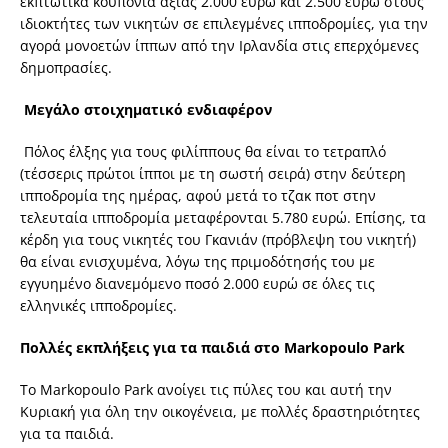
εκπτωτικά κουπόνια αξίας 2.000 ευρώ και 2.500 ευρώ στους
ιδιοκτήτες των νικητών σε επιλεγμένες ιπποδρομίες, για την
αγορά μονοετών ίππων από την Ιρλανδία στις επερχόμενες
δημοπρασίες.
Μεγάλο στοιχηματικό ενδιαφέρον
Πόλος έλξης για τους φιλίππους θα είναι το τετραπλό
(τέσσερις πρώτοι ίπποι με τη σωστή σειρά) στην δεύτερη
ιπποδρομία της ημέρας, αφού μετά το τζακ ποτ στην
τελευταία ιπποδρομία μεταφέρονται 5.780 ευρώ. Επίσης, τα
κέρδη για τους νικητές του Γκανιάν (πρόβλεψη του νικητή)
θα είναι ενισχυμένα, λόγω της πριμοδότησής του με
εγγυημένο διανεμόμενο ποσό 2.000 ευρώ σε όλες τις
ελληνικές ιπποδρομίες.
Πολλές εκπλήξεις για τα παιδιά στο
Markopoulo Park
Το Markopoulo Park ανοίγει τις πύλες του και αυτή την
Κυριακή για όλη την οικογένεια, με πολλές δραστηριότητες
για τα παιδιά.