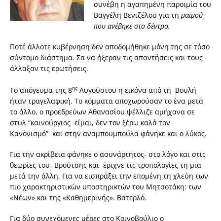
συνέβη η αγαπημένη παροιμία του
Βαγγέλη Βενιζέλου για τη
μαϊμού
που ανέβηκε στο δέντρο.
Ποτέ άλλοτε κυβέρνηση δεν αποδομήθηκε μόνη της σε τόσο
σύντομο διάστημα. Σα να ήξεραν τις απαντήσεις και τους
άλλαξαν τις ερωτήσεις.
ης
Το απόγευμα της 8
Αυγούστου η εικόνα από τη Βουλή
ήταν τραγελαφική. Το κόμματα αποχωρούσαν το ένα μετά
το άλλο, ο προεδρεύων Αθανασίου ψέλλιζε αμήχανα σε
στυλ “καινούργιος είμαι, δεν τον ξέρω καλά τον
Κανονισμό” και στην αναμπουμπούλα φάνηκε και ο λύκος.
Για την ακρίβεια φάνηκε ο ασυνάρτητος- στο λόγο και στις
θεωρίες του- Βρούτσης και έριχνε τις τροπολογίες τη μια
μετά την άλλη. Για να εισπράξει την επομένη τη χλεύη των
πιο χαρακτηριστικών υποστηρικτών του Μητσοτάκη: των
«Νέων» και της «Καθημερινής». Βατερλό.
Για δύο συνεχόμενες μέρες στο Κοινοβούλιο ο