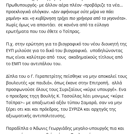
Πρωθυπουργός- με άλλον αέρα πλέον -προβάριζε τα νέα…
προεκλογικά σλόγκαν.
«Δεν αφήνουμε ούτε μέρα να πάει
χαμένη»
και
«η κυβέρνηση τρέχει πιο γρήγορα από τα γεγονότα»
.
Χωρίς όμως να απαντάει σε κανένα από τα εύλογα
ερωτήματα που του έθετε ο Τσίπρας.
Π.χ. στην ερώτηση για το βιογραφικό του νέου διοικητή της
ΕΥΠ μιλούσε για το δικό του βιογραφικό, υποδηλώνοντας
πως είναι καλύτερο από τους ακαδημαϊκούς τίτλους από
το ΕΜΠ του αντιπάλου του.
Δίπλα του ο Γ. Γεραπετρίτης πείσθηκε να μην αποκαλεί τους
βουλευτές «ρε παιδιά», όπως έκανε στην Επιτροπή, αλλά
προσφωνούσε όλους τους Συριζαίους «κύριε υπουργέ». Ενα
ο προεδρος τηςη Βουλής Κ. Τασούλας λέει μονιμως <κύριε
Τσίπρα>– με απαξιωτικό αξάν τύπου Σαμαρά, σαν να μην
ξέρει οτι και και πρόεδρος, του ΣΥΡΙΖΑ και αρχηγός της
αξιωματικής αντιπολιτευσης.
Παραδίπλα ο Άδωνις Γεωργιάδης μεγαλο-υπουργός πια και