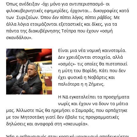
Όπως ανέδειξαν -όχι μόνο για αντιπερισπασμό- οι
φιλοκυβερνητικές εφημερίδες, έρχονται… δικογραφίες κατά
των Συριζαίων.
Όπου δεν πίπτει λόγος, πίπτει ράβδος.
Με
άλλα λόγια ετοιμάζονται εξεταστικές και δίκες, για τα
πάντα της διακυβέρνησης Τσίπρα που έχουν «οσμή
σκανδάλου».
Είναι μια νέα νομική καινοτομία.
Δεν χρειάζονται στοιχεία, αλλά
«οσμές»- τις οποίες θα πιστοποιεί
η μύτη του Βορίδη. Κάτι που δεν
έχει φυσικά η Νοβάρτις και
παλιότερα η η Ζήμενς.
Η ΝΔ εγκαταλείπει τα προσχήματα
νωρίς και έχουν να δουν τα μάτια
μας. Άλλωστε πώς θα ηρεμήσει ο Σαμαράς, που αρπάχτηκε
με τον Μητσοτάκη γιατί δεν έβαλε τις προγραμματικές
δηλώσεις και αναφορά στη «σκευωρία».
Ήδη ο ρεβανσισμός στον κρατικό μηχανισμό αποδεικνύεται