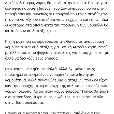
Αυτός ο δεύτερος νόμος θα μείνει στην Ιστορία. Πρώτα γιατί
δεν άφησε συναφή διάταξη του Συντάγματος που να μην
παραβιάσει και συνεπώς οι υπουργοί που τον εισηγήθηκαν
ήταν σα να κόβουν εισιτήρια για να εγχώρια και ευρωπαϊκά
δικαστήρια στα οποία -κατά την πρόβλεψη των νομικών- θα
καταπέσουν οι διατάξεις του.
Π.χ. η μοχθηρή εκπαραθύρωση της Θάνου με αναδρομική
νομοθεσία. Και οι διατάξεις για Τοπική Αυτοδιοίκηση, αφού
με άλλο σύστημα ψήφισαν οι πολίτες για δημάρχους και με
άλλο θα διοικούν τους δήμους.
Νέοι καιροί νέα ήθη: τα παλιά. Αλλά όχι μόνο. Όπως
παρατηρεί διακεκριμένος νομομαθής αυτό δεν ήταν
νομοθέτημα, αλλά συνονθύλευμα διατάξεων, που δεν είχαν
καν την προσχηματική συνοχή της παλαιάς πρακτικής των
νόμων- σκούπα. Αυτός ήταν νόμος φαράσι. Ή όπως θα έλεγε
ο αντιπρόεδρος Πικραμένος, ο Φάντης με το ρετσινόλαδο
στην ίδια συσκευασία.
Παρότι οι συγγραφείς του δεν πάσχουν από άγνοια της