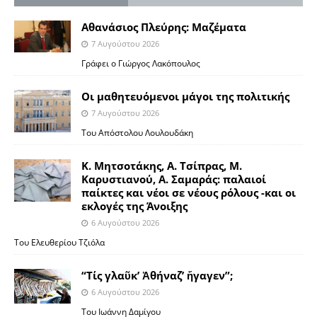
Αθανάσιος Πλεύρης: Μαζέματα
7 Αυγούστου 2026
Γράφει ο Γιώργος Λακόπουλος
Οι μαθητευόμενοι μάγοι της πολιτικής
7 Αυγούστου 2026
Του Απόστολου Λουλουδάκη
Κ. Μητσοτάκης, Α. Τσίπρας, Μ.
Καρυστιανού, Α. Σαμαράς: παλαιοί
παίκτες και νέοι σε νέους ρόλους -και οι
εκλογές της Άνοιξης
6 Αυγούστου 2026
Του Ελευθερίου Τζιόλα
“Τίς γλαῦκ’ Ἀθήναζ’ ἤγαγεν”;
6 Αυγούστου 2026
Του Ιωάννη Δαμίγου