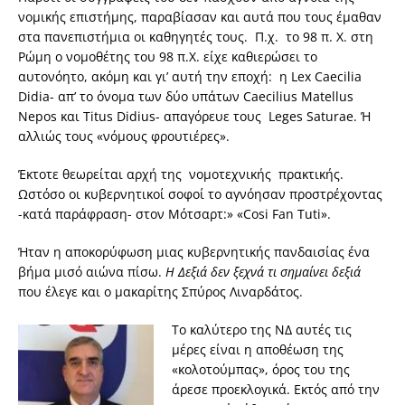
νομικής επιστήμης, παραβίασαν και αυτά που τους έμαθαν
στα πανεπιστήμια οι καθηγητές τους. Π.χ. το 98 π. Χ. στη
Ρώμη ο νομοθέτης του 98 π.Χ. είχε καθιερώσει το
αυτονόητο, ακόμη και γι’ αυτή την εποχή: η Lex Caecilia
Didia- απ’ το όνομα των δύο υπάτων Caecilius Matellus
Nepos και Titus Didius- απαγόρευε τους Leges Saturae. Ή
αλλιώς τους «νόμους φρουτιέρες».
Έκτοτε θεωρείται αρχή της νομοτεχνικής πρακτικής.
Ωστόσο οι κυβερνητικοί σοφοί το αγνόησαν προστρέχοντας
-κατά παράφραση- στον Μότσαρτ:» «Cosi Fan Tuti».
Ήταν η αποκορύφωση μιας κυβερνητικής πανδαισίας ένα
βήμα μισό αιώνα πίσω.
Η Δεξιά δεν ξεχνά τι σημαίνει δεξιά
που έλεγε και ο μακαρίτης Σπύρος Λιναρδάτος.
Το καλύτερο της ΝΔ αυτές τις
μέρες είναι η αποθέωση της
«κολοτούμπας», όρος του της
άρεσε προεκλογικά. Εκτός από την